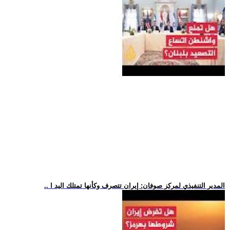
.. المدير التنفيذي لمركز صوفان: إيران تتصرف وكأنها تمتلك اليد ا