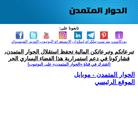
تابعونا على:
بودكاست
بنترست
تيلكرام
لينكدإن
الانستغرام
اليوتيوب
التويتر
الفيسبوك
تبرعاتكم وتبرعاتكن المالية تحفظ استقلال الحوار المتمدن،
فشاركونا في دعم استمرارية هذا الفضاء اليساري الحر
[اشترك في قناة ‫«الحوار المتمدن» على اليوتيوب]
الحوار المتمدن - موبايل
الموقع الرئيسي