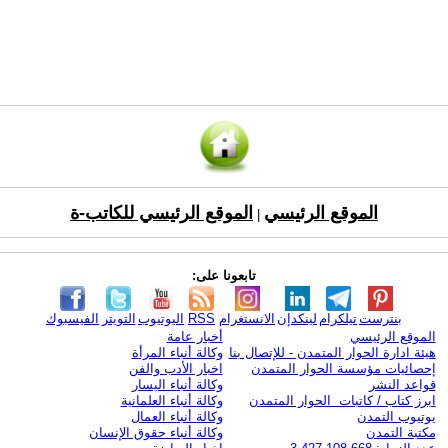
الموقع الرئيسي
الموقع الرئيسي للكاتب-ة
|
تابعونا على:
بنترست
تيلكرام
لينكدإن
الانستغرام
RSS
اليوتيوب
التويتر
الفيسبوك
الموقع الرئيسي
أخبار عامة
هيئة ادارة الحوار المتمدن - للإتصال بنا
وكالة أنباء المرأة
إحصائيات مؤسسة الحوار المتمدن
اخبار الأدب والفن
قواعد النشر
وكالة أنباء اليسار
ابرز كتاب / كاتبات الحوار المتمدن
وكالة أنباء العلمانية
يوتيوب التمدن
وكالة أنباء العمال
مكتبة التمدن
وكالة أنباء حقوق الإنسان