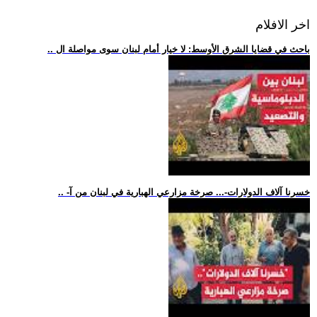
اخر الافلام
.. باحث في قضايا الشرق الأوسط: لا خيار أمام لبنان سوى مواصلة ال
.. -خسرنا آلاف الدولارات-... صرخة مزارعي الهبارية في لبنان من آ