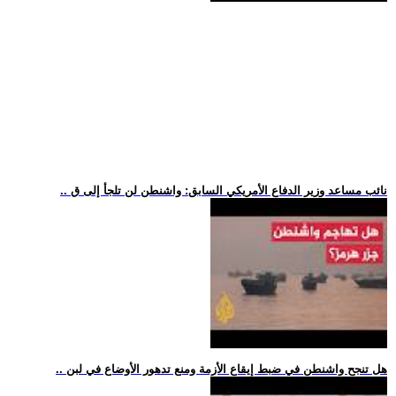
.. نائب مساعد وزير الدفاع الأمريكي السابق: واشنطن لن تلجأ إلى ق
.. هل تنجح واشنطن في ضبط إيقاع الأزمة ومنع تدهور الأوضاع في لبن