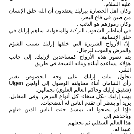
عليه السلام.
وكان اهل الحضارة بيرليك يعتقدون أن الله خلق الإنسان
من طين في قاع البحر.
وكان رموزهم هو الذئب .
في أساطير الشعوب التركية والمنغولية، ساهم إرليك في
خلق الإنسانية.
إنَّ الأرواح الشريرة التي خلقها إرليك تسبب الشؤم
والمرض والموت للرجال.
يتم تصور هذه الأرواح كمساعدين لإرليك. إلى جانب
هؤلاء، يساعده أبناءه وبناته التسعة في طريق
الشر.
تحاول بنات إرليك على وجه الخصوص تغيير
رأي الشامان أثناء محاولته الوصول إلى أولجن Ulgen
(شقيق إرليك وحاكم العالم العلوي) بجمالهن.
يهب إرليك -بكل سخاء- كل أنواع المرض، وفي المقابل،
يريد أو ينتظر أن تقدم الناس له التضحيات.
فإذا لم يضحوا له، يمسك جثث الناس الذين قتلهم
ويأخذهم إلى
هذا العالم السفلي ثم يجعلهم
عبيدا له.