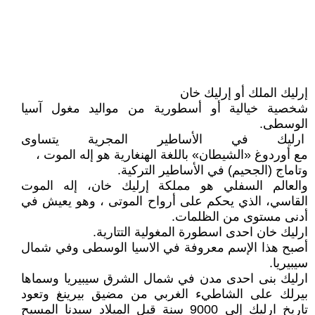
إرليك الملك أو إرليك خان
شخصية خيالية أو أسطورية من مواليد مغول آسيا
الوسطى.
ارليك في الأساطير المجرية يتساوى
مع أوردوغ «الشيطان» باللغة الهنغارية هو إله الموت ،
وتاماج (الجحيم) في الأساطير التركية.
والعالم السفلي هو مملكة إرليك خان، إله الموت
القاسي، الذي يحكم على أرواح الموتى ، وهو يعيش في
أدنى مستوى من الظلمات.
ارليك خان احدى اسطورة المغولية التتارية.
أصبح هذا الإسم معروفة في الاسيا الوسطى وفي شمال
سيبيريا.
ارليك بنى احدى مدن في شمال الشرق سيبيريا وسماها
بيرلك على الشاطيء الغربي من مضيق بيرينغ وتعود
تاريخ ارليك إلى 9000 سنة قبل الميلاد سيدنا المسيح