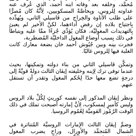
مُحمَّد، وخلفه بعد وفاته ابنه أحمد، الذي عُرف عنه
عداوته لِلروس، وبِخاصَّةً المسكوبيين، لِأنَّهُ كان مُصرًّا
على طلب الأتاوة والخِراج من ڤاسيلي الثاني، ويُهدِّده
بِاجتياح بلاده إن رفض أداءهما، لكنَّ الأخير لم يعبئ
بِالتهديدات المغوليَّة، فكان يُؤدِّي جُزءًا ممَّا عليه ويتباطأ
في ذلك بِسبب أوضاع المغول الداخليَّة المُضطربة،
فجرت بينه وبين جُيُوش أحمد خان بضعة معارك كانت
الغلبة فيها لِلروس غالبًا.
وتمكَّن ڤاسيلي الثاني من بناء دولته وتمكينها، بحيث
عندما توفى ترك لِإبنه وخليفته إيڤان الثالث دولةً قويَّةً إلى
درجةٍ تضع معها حدًا لِحُكم المغول وتقدر أن تستقل
عنهم.
ونظر إيڤان المذكور إلى نفسه كوريثٍ لِكُلِّ بلاد الروس
وليس كأميرٍ لِمسكوب، لِأنَّ إمارته أصبحت تملك في ذلك
الوقت الرُمُوز القوميَّة لِعُمُوم الروسيا.
وضمَّ إيڤان الثالث الإمارات الروسيَّة المُتناثرة في
الشمال المُتجمِّد والأورال، وراح يضرب المغول