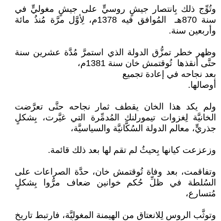
وتُوِّج ذلك بِانتصار جيشٍ روسيٍّ على جيشٍ مغوليٍّ في
سنة 870هـ المُوافق فيه 1378م، لِأوَّل مرَّة مُنذُ مائة
وأربعين سنة.
وظهر خطر تمزُّق الدولة الذي استمرَّ مُدَّة عشرين سنة
حتَّى أنقذها تُوقتمش خان سنة 1381م،
بعد نجاحه في إعادة تجميع
أوصالها.
ولم يكد هذا الخان يقطف ثمار نجاحه حتَّى تعرَّضت
الخانيَّة لِغزوات تيمورلنك المُدمِّرة التي غيَّرت، بِشكلٍ
جذريٍّ، معالم الدولة السُكَّانيَّة والسياسيَّة،
وزعزعت كيانها بِحيثُ لم تقم لها بعد ذلك قائمة.
وتفاقمت، بعد وفاة تُوقتمش خان، حدَّة الصراعات على
السُلطة في ظلِّ حُكم خوانين ضعاف مرُّوا بِشكلٍ
مُتسارع،
وتوثَّب الروس لِلانعتاق من الهيمنة المغوليَّة، فارتبط تاريخ