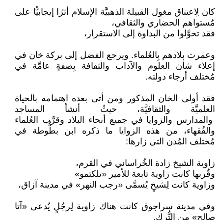
كان لِاعتناق مغول القبيلة الذهبيَّة الإسلام أثرًا إيجابيًّا على
مُستواهم الحضاري والثقافي،
فقد تحوَّلوا من البداوة إلى الاستقرار،
وعمرت بلادهم بِالعُلماء. ويرجع الفضل إلى بركة خان في
إعلاء شأن العلوم والآداب والثقافة بِصفةٍ عامَّة في
مُختلف أرجاء دولته.
فقد أولى الخان المذكور ومن أتى بعده اهتمامه بالحياة
العلميَّة والثقافيَّة، حيثُ أنشأ المساجد
والمدارس والزوايا في جميع أنحاء البلاد وقرَّب العُلماء
والفُقهاء، من هذه الزوايا ما ذكره ابن بطُّوطة في
مُختلف المُدن التي زارها:
زاوية الشيخ زادة الخُراساني في القرم،
وقُربها كانت زاوية تابعة للأمير «تلكتمو»
وزاوية كانت لِشيخٍ يُسمَّى «رجب النهر» في مدينة آزاق،
وفي مدينة سراجوق كانت هناك زاوية لِرجُلٍ يُدعى «آتا
صالح» من التُّرك.