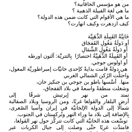
من هو مؤسس الخاقانية؟
ما هي لغة القبيلة الذهبية ؟
ما هي الأقوام التي كانت ضمن هذه الدولة؟
كيف ازدهرت وكيف انهارت؟
خَانِيَّةُ القَبِيلَةِ الذَّهَبِيَّة
أو دَولَةُ مَغُولِ القَفجَاق
أو دَولَةُ مَغُولِ الشَّمَالِ
أو القَبِيلَةُ الذَّهَبِيَّةُ اختصارًا بِالتتريَّة: آلتون اورطه
أو اولوس جوجي.
هي دولةٌ قامت بدايةً كإحدى خانيَّات إمبراطوريَّة المغول،
واحتلَّت الرُكن الشمالي الغربي
منها. أسَّسها باطو بن جوجي بن جنكيز خان،
وشغلت منطقةً واسعةً في بلاد القفجاق،
تمتد من نهر إيرتيش شرقًا إلى
أرض البلقار والڤولغا غربًا، ومن الروسيا وبلاد الصقالبة
شمالًا إلى الدولة الإلخانيَّة في إيران وآسيا الصُغرى،
بِالإضافة إلى بلاد ما وراء النهر وتُركستان في الجنوب.
توسَّعت هذه الخانيَّة التي كانت تتركَّز حول نهر الڤولغا،
فامتدَّت غربًا حتَّى وصلت إلى جبال الكربات عبر