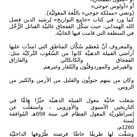
أو «أولوس جوجي»
(وتعني «مملكة جوجي» باللُغة المغوليَّة).
كما ورد في كتاب «جامع التواريخ» لِرشيد الدين فضل
الله الهمذاني، حيث شكَّل القفجاق غالبيَّة القبائل الرُّحَّل
في المنطقة التي قامت فيها الخانيَّة.
والمعروف أنَّ مُعظم سُكَّان المناطق التي امتدَّت عليها
أراضي القبيلة الذهبيَّة كانوا من الشُعُوب التُركيَّة مثل:
القفجاق والكانكالي والقازاق
والقيرغيز والموردوڤيُّون والبُلقار وغيرهم.
وكان من بينهم جنويُّون والقليل من الأرمن والكثير من
الروس.
شغلت خانيَّة مغول القبيلة الذهبيَّة حيِّزًا هامًّا في
التاريخين الآسيوي والأوروپي ، واستقلَّت عن
إمبراطوريَّة المغول العِظام في سنة 658هـ المُوافقة
لِسنة
1260م،
وشقَّت لها طريقًا خاصًّا فرضته ظُرُوفها الداخليَّة