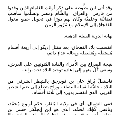
وقد أتى ابن بطُّوطة على ذكر أولئك العُلماء الذين وفدوا
من فارس والعراق والشَّام ومصر وتسلُّموا مناصب
قضائيَّة وعلميَّة وكان لهم دورًا في تحويل جميع مغول
القفجاق إلى الإسلام مع مُرُور الزمن.
نهاية الدولة القبيلة الذهبية.
انقسمت بلاد القفجاق، بعد مقتل إديگو إلى أربعة أقسام
مُستقلَّة ومُنفصلة وبِحالة عداءٍ دائم،
نتيجة الصراع بين الأُمراء والقادة المُتوثبين على العرش،
وسعي كُلٌ منهم إلى إعادة توحيد البلاد تحت رايته.
فاستقلَّ بُراق خان بن قويرجق بِالشطر الشرقي من
البلاد - خانيَّة القبيلة البيضاء - وراح يتطلَّع إلى ضم الشطر
الغربي، الذي انقسم بِدوره إلى ثلاثة أقسام.
ففي الشمال، أي في ولاية البُلقار، حكم أولوغ مُحمَّد،
ونافس كُجُك مُحمَّد، الذي هو ابن إيجلكي حسن بن