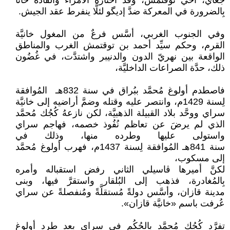
جغاي، أخي توقتمش، وقد اختارهُ الأُمراء والقادة خانًا
بِالضرورة في المعركة ضدَّ إديگو لئلَّا ينفرط عقد الجيش.
وفي الجنوب الغربي، أسَّس فرعٌ من المغول خانيَّة
القرم، وحكم سيِّد أحمد بن توقتمش الغرب والمناطق
الواقعة بين نهريّ الدون والدنيبر واشتدَّت، في غُضُون
ذلك، حدَّة الصراعات الداخليَّة،
فاصطدم أولوغ مُحمَّد ببُراق في سنة 832هـ المُوافقة
لِسنة 1429م، وانتصر عليه وقتله وضمَّ أراضيه إلى خانيَّة
سراي ووحَّد بلاد القبيلة الذهبيَّة، لكن نازعهُ كُجُك مُحمَّد
الذي لم يرضَ عن تعاظم نُفُوذ خصمه، فهاجم سراي
واستولى عليها وطرده منها، وذلك في
سنة 841هـ المُوافقة لِسنة 1437م، فهرب أولوغ مُحمَّد
إلى مسكوب،
لكنَّ أميرها ڤاسيلي الثاني رفض استقباله وأمره
بِالمُغادرة، فذهب إلى البُلقار واستقرَّ فيها، وبنى
مدينة قازان، وأسَّس دولةً مُستقلَّةً ومُنفصلةً عن سراي
عُرفت باسم «خانيَّة قازان».
تفرَّد كُجُك مُحمَّد بِالحُكُم في سراي بعد طرد أولوغ