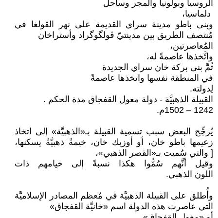
الروسيا وبولونيا والمجر وساحل
دلماسيا،
وبنى باطو مدينة سراي القديمة على نهر الڤولغا في
مُنتصف الطريق بين مدينتيّ ڤولگوگراد وأستراخان
المُعاصرتين،
واتَّخذها عاصمةً له،
ثُمَّ بنى بركة خان سراي الجديدة
في المنطقة نفسها واتخذها عاصمةً
لِدولته.
القبيلة الذهبيَّة - دولة مغول القفجاق مدة الحكم .
1242 – 1502م.
يُرجِّح البعض سبب تسمية القبيلة بـ«الذهبيَّة» إلى اتخاذ
زعيمها باطو خان، أو أوزبك خان، خيمةً ذهبيَّةً يسكنها،
[ والتي سُميت بـ«القصر الذهبي»،
وقيل أنَّهم سُمُّوا هكذا نسبةً إلى خيامهم ذات
اللون الذهبي.
وأُطلق على القبيلة الذهبيَّة في مُعظم المصادر الإسلاميَّة
التي عاصرت هذه الدولة اسم «خانيَّة القفجاق»
أو «مغول القفجاق»