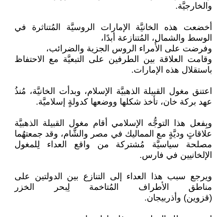
والخارجيَّة.
أخضعت هذه الخانيَّة الإمارات الروسيَّة المُتناثرة في
الوسط والشمال، المُتنازعة أبدًا،
وفرضت على الأُمراء الروس الجزية والضرائب،
وقامت العلاقة بين الطرفين على التبعيَّة مع الاحتفاظ
باستقلال هذه الإمارات.
اعتنق مغول القبيلة الذهبيَّة الإسلام، وبدأت الخانيَّة، مُنذُ
عهد بركة خان، تأخذ شكلها ووضعها كدولةٍ إسلاميَّة.
وبِفعل هذا التوجُّه الإسلامي أقام مغول القبيلة الذهبيَّة
علاقاتٍ وديَّةٍ مع المماليك في مصر والشَّام، وقد جمعتهُما
مصلحة سياسيَّة مُشتركة من واقع العداء لِلمغول
الإلخانيين في فارس.
ويرجع سبب هذا العداء إلى التنازع بين الدولتين على
مناطق الأطراف المُتاخمة لِبحر الخزر
(قزوين) وأذربيجان.