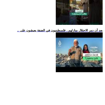
.. بعد أن دمر الاحتلال منازلهم.. فلسطينيون في الضفة يعيشون على