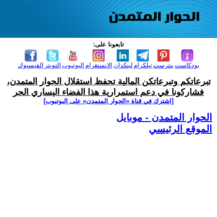
تابعونا على:
بودكاست
بنترست
تيلكرام
لينكدإن
الانستغرام
اليوتيوب
التويتر
الفيسبوك
تبرعاتكم وتبرعاتكن المالية تحفظ استقلال الحوار المتمدن،
فشاركونا في دعم استمرارية هذا الفضاء اليساري الحر
[اشترك في قناة ‫«الحوار المتمدن» على اليوتيوب]
الحوار المتمدن - موبايل
الموقع الرئيسي