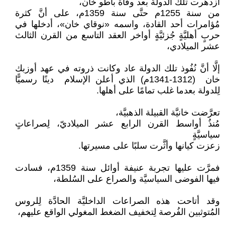
ازدهرت تلك الدولة بعد وفاة باطو خان،
من سنة 1255م حتَّى سنة 1359م، على أنَّ كثرة
مُؤامرات أحد القادة، واسمه «نوقاي خان»، أدخلها في
حربٍ أهليَّةٍ جُزئيَّةٍ أواخر العقد التاسع من القرن الثالث
عشر الميلادي،
إلَّا أنَّ نُفُوذ تلك الدولة عاد وكانت ذروته في عهد أوزبك
خان (1312-1341م) الذي أعلن الإسلام دينًا رسميًّا
لِلدولة بعدما غلب تمامًا على أهلها.
تعرَّضت خانيَّة القبيلة الذهبيَّة،
مُنذُ أواسط القرن الرابع عشر الميلاديّ، لِصراعاتٍ
سياسيَّةٍ
زعزت كيانها وأثَّرت سلبًا على مسيرتها.
فمرَّت عليها تجربة عنيفة أوائل سنة 1359م، فسادت
فيها الفوضى السياسيَّة والصراع على السُلطة،
وقد أتاحت هذه الصراعات الداخليَّة الحادَّة لِلروس
المُتوثبين الفُرصة لِتخفيف الضغط المغولي الواقع عليهم،