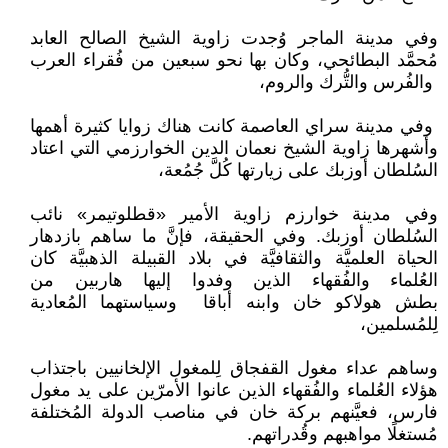
وفي مدينة الماجر وُجدت زاوية الشيخ الصالح العابد
مُحمَّد البطائحي، وكان بها نحو سبعين من فُقراء العرب
والفُرس والتُّرك والروم،
وفي مدينة سراي العاصمة كانت هناك زوايا كثيرة أهمها
وأشهرها زاوية الشيخ نعمان الدين الخوارزمي التي اعتاد
السُلطان أوزبك على زيارتها كُلَّ جُمُعة،
وفي مدينة خوارزم زاوية الأمير «قطلوتيمر» نائب
السُلطان أوزبك. وفي الحقيقة، فإنَّ ما ساهم بازدهار
الحياة العلميَّة والثقافيَّة في بلاد القبيلة الذهبيَّة كان
العُلماء والفُقهاء الذين وفدوا إليها هاربين من
بطش هولاكو خان وابنه أباقا وسياستهما المُعادية
لِلمُسلمين،
وساهم عداء مغول القفجاق لِلمغول الإلخانيين باجتذاب
هؤلاء العُلماء والفُقهاء الذين عانوا الأمرّين على يد مغول
فارس، فعيَّنهم بركة خان في مناصب الدولة المُختلفة
مُستغلًا مواهبهم وقُدراتهم.