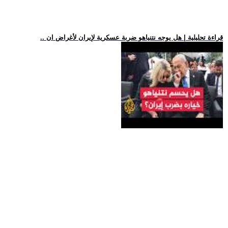
.. قراءة تحليلية | هل يوجه نتنياهو ضربة عسكرية لإيران لأغراض ان