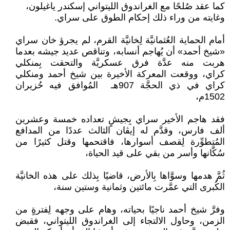
كما عقد صُلحًا مع الغراندوق الليتواني إسكندر ياغيلون،
وغايته من وراء ذلك إحكام الطوق على سراي.
أمام الحماية العُثمانيَّة لِخانيَّة القرم، لم يجرؤ خان سراي
«شيخ أحمد» أن يُهاجم أنسابه، وتناقص عديد جيشه بعدما
هربت منه عدَّة فرق عسكريَّة والتحقت بِمنكلي
كراي، ووقعت المعركة الأخيرة بين شيخ أحمد ومنكلي
كراي في ذي الحجَّة 907هـ المُوافق فيه حُزيران
1502م،
فقد هاجم الأخير سراي بِجيشٍ تعداده خمسة وعشرين
ألف فارس، وقدَّم له إيڤان الثالث عددًا من المدافع
المُتطوِّرة لِقصف أسوارها، فاقتحمها وقتل كثيرًا من
سُكَّانها وأسر من بقي على قيد الحياة،
ثُمَّ هدمها وسوَّاها بِالأرض، قاضيًا بِذلك على هذه الخانيَّة
الكُبرى التي عمَّرت مائتين وثمانية وستين سنة،
وفرَّ شيخ أحمد ناجيًا بحياته، وهام على وجهه لِفترةٍ من
الزمن، وحاول الالتجاء إلى الغراندوق الليتواني، فقبض