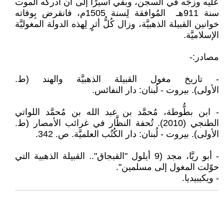
عليه وزجَّه في السجن، وبقي أسيرًا إلى أن أدركه الموت
سنة 911هـ المُوافقة لِسنة 1505م، فانقرض بِوفاته
خوانين القبيلة الذهبيَّة، وزال كُلُّ أثرٍ لِهذه الدولة المغوليَّة
الإسلاميَّة.
مصادر:-
- تاريخ مغول القبيلة الذهبيَّة والهند (ط.
الأولى). بيروت - لُبنان: دار النفائس.
- ابن بطُّوطة، مُحمَّد بن عبد الله بن مُحمَّد اللواتي
الطنجي (2010). تُحفة النظَّار في غرائب الأمصار (ط.
الأولى). بيروت - لُبنان: دار الكُتُب العلميَّة. ص. 342.
- أبو ريَّا، مجد (9 أيلول "القبجاق".. القبيلة الذهبية التي
حوّلت المغول إلى مسلمين".
- ويكيبيديا.