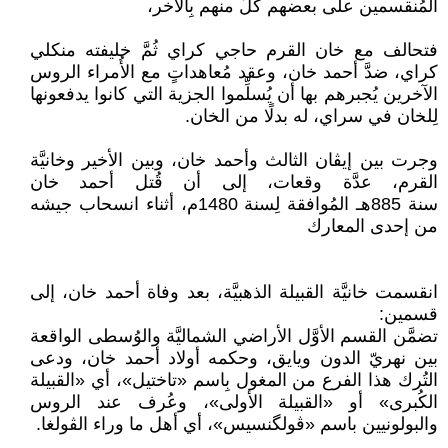
المُنقسمين على بعضهم كُلٌ منهم بِالآخر،
فتحالف مع خان القرم حاجي كراي ثُمَّ خليفته منكلي
كراي، ضدَّ أحمد خان، وعقد مُعاهداتٍ مع الأُمراء الروس
الآخرين يُجبرهم بها أن يُسلِّموا الجزية التي كانوا يدفعونها
لِلخان في سراي، له بدلًا من الخان.
وجرت بين إيڤان الثالث وأحمد خان، وبين الأخير وخانيَّة
القرم، عدَّة وقعات، إلى أن قُتل أحمد خان
سنة 885هـ المُوافقة لِسنة 1480م، أثناء انسحاب جيشه
من إحدى المعارك
انقسمت خانيَّة القبيلة الذهبيَّة، بعد وفاة أحمد خان، إلى
قسمين:
تضمَّن القسم الأوَّل الأراضي الشماليَّة والوُسطى الواقعة
بين نهريّ الدون ويايق، وحكمه أولاد أحمد خان، ودعى
التُرك هذا الفرع من المغول بِاسم «تاختيل»، أي «القبيلة
الكُبرى» أو «القبيلة الأولى»، وعُرف عند الروس
والبولونيين باسم «ڤولگنسيس»، أي أهل ما وراء الڤولغا.