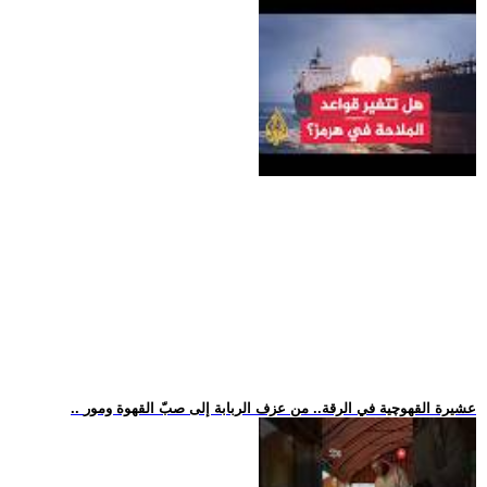
.. عشيرة القهوچية في الرقة.. من عزف الربابة إلى صبّ القهوة ومور