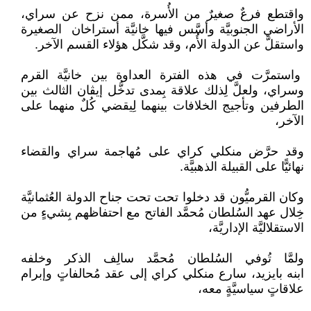
واقتطع فرعٌ صغيرٌ من الأُسرة، ممن نزح عن سراي،
الأراضي الجنوبيَّة وأسَّس فيها خانيَّة أستراخان الصغيرة
واستقلَّ عن الدولة الأُم، وقد شكَّل هؤلاء القسم الآخر.
واستمرَّت في هذه الفترة العداوة بين خانيَّة القرم
وسراي، ولعلَّ لِذلك علاقة بِمدى تدخُّل إيڤان الثالث بين
الطرفين وتأجيج الخلافات بينهما لِيقضي كُلٌ منهما على
الآخر،
وقد حرَّض منكلي كراي على مُهاجمة سراي والقضاء
نهائيًّا على القبيلة الذهبيَّة.
وكان القرميُّون قد دخلوا تحت تحت جناح الدولة العُثمانيَّة
خِلال عهد السُلطان مُحمَّد الفاتح مع احتفاظهم بِشيءٍ من
الاستقلاليَّة الإداريَّة،
ولمَّا تُوفي السُلطان مُحمَّد سالِف الذكر وخلفه
ابنه بايزيد، سارع منكلي كراي إلى عقد مُحالفاتٍ وإبرام
علاقاتٍ سياسيَّةٍ معه،