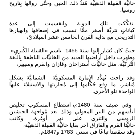
خانيَّة القبيلة الذهبيَّة مُنذُ ذلك الحين وحتَّى زوالها بِتاريخ
روسيا.
تفكَّكت تلك الدولة وانقسمت إلى عدة
كياناتٍ تتريَّة أصغر ممَّا تسبب في إضعافها وانهيارها
التدريجي مع بداية القرن الخامس عشر الميلاديّ،
حيثُ كان يُشار إليها سنة 1466 باسم «القبيلة الكُبرى».
وظهرت داخل أراضيها العديد من الخانيَّات الناطقة بِاللُغة
التُركيَّة، مثل خانيَّات أستراخان وقازان والقرم وسيبير،
وقد راحت تُهدُّد الإمارة المسكوبيَّة الشماليَّة بِشكلٍ
مُباشر، ما دفع حُكَّامها إلى مُحاربتها والاستيلاء عليها
الواحدة تلو الأُخرى.
وفي صيف سنة 1480م، استطاع المسكوب تخليص
أنفُسهم من النير المغولي وذلك بعد مُواجهة الجيشين
الروسي والتتري على نهر أوغرة. وكانت
خانيَّتا القرم والقازاق آخر بقايا خانيَّة القبيلة الذهبيَّة،
وقد سقطتا تباعًا في سنتي 1783 و1847م.