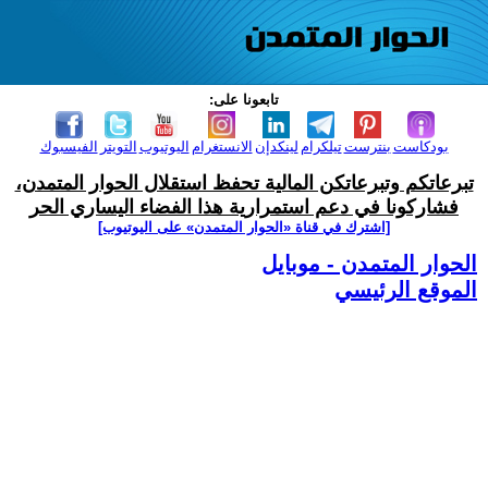
تابعونا على:
بودكاست
بنترست
تيلكرام
لينكدإن
الانستغرام
اليوتيوب
التويتر
الفيسبوك
تبرعاتكم وتبرعاتكن المالية تحفظ استقلال الحوار المتمدن،
فشاركونا في دعم استمرارية هذا الفضاء اليساري الحر
[اشترك في قناة ‫«الحوار المتمدن» على اليوتيوب]
الحوار المتمدن - موبايل
الموقع الرئيسي