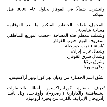
وانتشرت شمالًا في القوقاز بحلول عام 3000 قبل
الميلاد.
بالمجمل، غطت الحضارة المبكرة ما بعد القوقازية
مساحة شاسعة .
وشملت معظم هذه المساحة –حسب التوزيع المناطقي
المعروف اليوم- جنوب القوقاز
(باستثناء غرب جورجيا)،
وشمال غرب إيران،
وشمال شرق القوقاز،
وشرق تركيا،
وحتّى سوريا.
اشتُق اسم الحضارة من وديان نهر كورا ونهر أراكسيس.
تُعرف حضارة كورا-أراكسيس أحيانًا بالحضارات
الشنغافيتية والكارازية (أرضروم)، وأوفاجك، وتل يانيك
(أذربيجان الإيرانية، بالقرب من بحيرة أرومية).