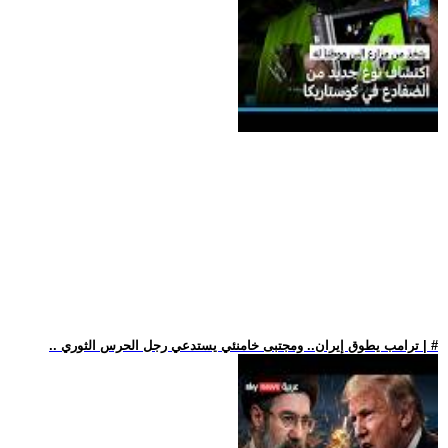
.. ترامب يطوق إيران.. ومجتبى خامنئي يستدعي رجل الحرس الثوري | #