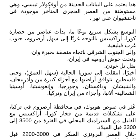
هذا يعتمد على البيانات الحديثة من أوفكولار تيبسي، وهي
مستوطنة من العصر الحجري المتأخر موجودة في
ناختشيوان على نهر .
التوسع بشكل سريع نوعًا ما، بدأت عناصر من حضارة
كورا- أراكسيس بالتوجه غربًا إلى سهل أرضروم، جنوب
غرب قيليقية،
وإلى الجنوب الشرقي باتجاه منطقة بحيرة وان،
وتحت حوض أرومية في إيران،
مثل تل غودن.
أخيرًا، انتقلت إلى سوريا الحالية (سهل العمق)، وحتى
فلسطين. تتوافق أراضيها مع أجزاء كبيرة من وأذربيجان،
والشيشان، وداغستان، وجورجيا، وإنغوشيتيا، أوسيتيا
الشمالية- ألانيا، وأجزاء من إيران وتركيا.
عُثر في صوص هويوك، في محافظة أرضروم في تركيا،
على تشكيلات قديمة من فخار كورا- أراكسيس مع
القليل من السيراميك المحلي في الفترة من 3500 إلى
3300 قبل الميلاد.
خلال العصر البرونزي المبكر في 3000-2200 قبل