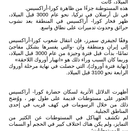
الميلاد، كانت
هذه المستوطنة جزءًا من ظاهرة كورا-أراكسيس.
في تل أرسلان في تركيا، نحو عام 3000 قبل الميلاد،
ظهر فخار كورا- أراكسيس في المنطقة بعد نشوب
حرائق وحدوث تدميرات على نطاق واسع.
وفقًا لجيفري سمرز، فإن انتقال شعوب كورا-أراكسيس
إلى إيران ومنطقة وان -والتي يفسرها بشكل مفاجئ
تمامًا- بدأت قبل فترة وجيزة من عام 3000 قبل الميلاد،
وربما كان السبب وراء ذلك هو «انهيار أوروك اللاحقة»
(نهاية فترة أوروك)، التي حصلت في نهاية مرحلة أوروك
الرابعة نحو 3100 قبل الميلاد.
أظهرت الدلائل الأثرية لسكان حضارة كورا- أراكسيس
العثور على مستوطنات قديمة على طول نهر ، ووُضح
ذلك من خلال الرسومات في كهف قريب في إحدى
المناطق الجبلية.
لم تكشف الهياكل في المستوطنات عن الكثير من
التمايز، ولم يكن هناك اختلاف كبير في الحجم أو السمات
بين المستوطنات؛