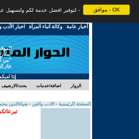
موافق - OK
لتوفير افضل خدمة لكم ولتسهيل عملي
أخبار عامة
-
وكالة أنباء المرأة
-
اخبار الأدب و
الموقع
يسارية
"من أج
حاز ال
إذا لديك
الزوار
اضافة/خدمات
بحث/الارشيف
الصفحة الرئيسية
-
الادب والفن
-
ضياءالدين محم
تبرعاتكم