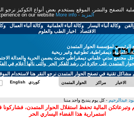
ة التصفح والنشر، الموقع يستخدم بعض أنواع الكوكيز نرجو النق
More info - المزيد
experience on our website
الفن
-
وكالة أنباء اليسار
-
وكالة أنباء العلمانية
-
وكالة أنباء العمال
-
وكا
الاقتصاد
-
اخبار الطب والعلوم
 الرئيسي لمؤسسة الحوار المتمدن
، علمانية، ديمقراطية، تطوعية وغير ربحية
ل مجتمع مدني علماني ديمقراطي حديث يضمن الحرية والعدالة الاجتم
حوار المتمدن على جائزة ابن رشد للفكر الحر والتى نالها أعلام في الفك
م مشاكل تقنية في تصفح الحوار المتمدن نرجو النقر هنا لاستخدام الموقع
كوردي
English
الاخبار
مراكز
الحوار المتمدن
ود عبدالرحيم
- كل يوم يندبح واحد مننا
 وتبرعاتكن المالية تحفظ استقلال الحوار المتمدن، فشاركونا 
استمرارية هذا الفضاء اليساري الحر