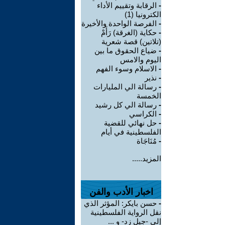
-
الرقابة وتقييم الأداء
الكترونيا (1)
-
الفرصة الواحدة والأخيرة
-
حكاية (الغرقة) رَأَمْ
(تلاتين) قصة شعرية
-
ضياع الحقوق ما بين
اليوم والامس
-
الاسلام وسوء الفهم
-
نذير
-
رسالة الي المليارات
الخمسة
-
رسالة الي كل رشيد
-
الكراسي
-
حل نهائي للقضية
الفلسطينية في أيام
-
مُنَاجَاة
المزيد.....
اخبار الأدب والفن
-
حسن بايكر: المؤثر الذي
نقل الرواية الفلسطينية
إلى -جيل زد- و ...