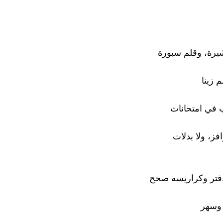
رة، وقلم سبورة
 زينا
 في امتحانات
فز، ولا بدلات
تر وكراريسه صحح
 وسهر