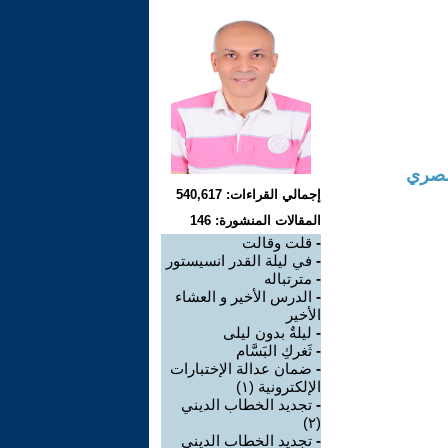
مصري
إجمالي القراءات: 540,617
المقالات المنشورة: 146
-
قلت وقالت
-
في ليلة القدر انسيستور
-
مترتباله
-
الدرس الأخير و العشاء
الأخير
-
ليلةٌ بدون ليلى
-
ثَغركِ البَسَّام
-
ضمان عدالة الإختبارات
الإلكترونية (١)
-
تجديد الخطاب الديني
(٢)
-
تجديد الخطاب الديني