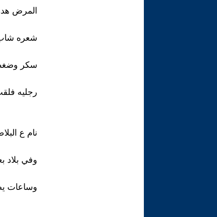
المرض هده
شعره شاب
سكر وضغط،
رجليه فلقت
نام ع البلا
وفي بلاد ب
وساعات يص