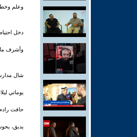
وعلم وخط
دخل احتيا
وأشرف ما 
شال مدارس
يوماتي ليلا
حافت رادم 
يدبق، يحو