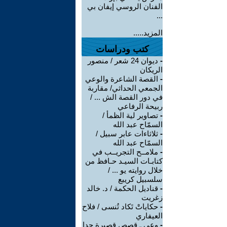
الفنان الروسي إيفان بي
...
المزيد.....
كتب ودراسات
-
ديوان 24 شعر / منصور
الريكان
-
القصة الشاعرة والوعي
الجمعي الحداثي/ مقاربة
في دور القصة الش ... /
ربيحة الرفاعي
-
تصاوير لية الظمأ /
السمّاح عبد الله
-
ثلاثاءات عابر سبيل /
السمّاح عبد الله
-
ملامــح التجريــب في
كتابـات السيـد حـافظ من
خلال روايته يو ... /
سلسبيل كريبع
-
قناديل الحكمة / د. خالد
زغريت
-
حكاياتْ تَكاد تُنسى / فلاح
العيفاري
-
وعي ـ قصص قصيرة جدا