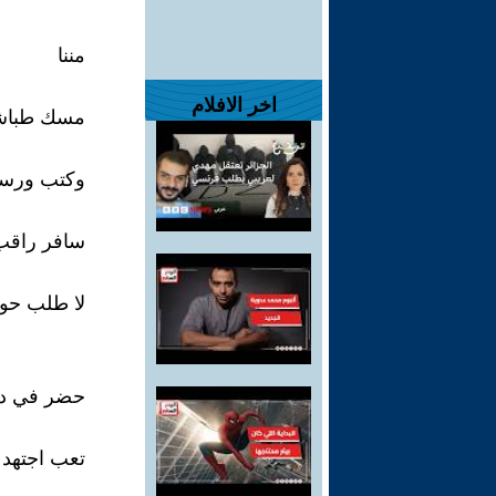
مننا
اخر الافلام
مسك طباشي
وكتب ورسم
سافر راقب
لا طلب حوا
حضر في دف
تعب اجتهد