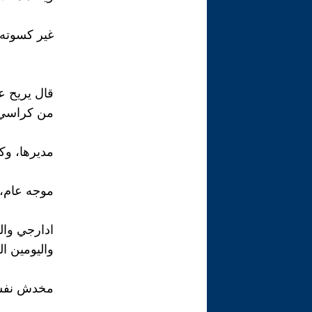
غير كسوته
قال يريح 
من كراسي 
مديرها، وك
موجه عام، 
ادارجي وال
واليومين ال
مخدش نفسه