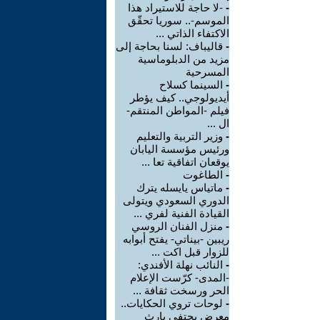
-
-لا حاجة للاستيراد هذا
الموسم-.. سوريا تحقّق
الاكتفاء الذاتي ...
-
قاليباف: لسنا بحاجة إلى
مزيد من الدبلوماسية
المسرحية
-
السينما كسلاح
أيديولوجي.. كيف يؤطر
فيلم -المواطن المنتقم-
ال ...
-
وزير التربية والتعليم
ورئيس مؤسسة اليابان
يوقعان اتفاقية تعا ...
-
الطاغوت
-
ماتياس يايسله يترك
الدوري السعودي ويتولى
القيادة الفنية لفري ...
-
منزل الفنان الروسي
ريبين -بيناتي- يفتح أبوابه
للزوار قبل اكت ...
-
النائب نهلة الأفندي:
-المدى- كرّست الإعلام
الحر ورسخت ثقافة ...
-
لوحات تروي الحكايات..
معرض يحتفي بإرث