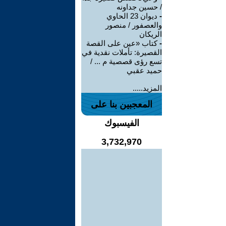
/ حسين جداونه
-
ديوان 23 الحاوي
والعصفور / منصور
الريكان
-
كتاب «عين على القصة
القصيرة: تأملات نقدية في
تسع رؤى قصصية م ... /
حميد عقبي
المزيد.....
المعجبين بنا على
الفيسبوك
3,732,970