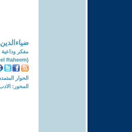
ضياءالدين
مفكر وداعية 
(Diaaeldin Mahmoud Abdel Moaty Abdel Raheem)
الحوار المتمدن-العدد: 7576 - 3
المحور: الادب