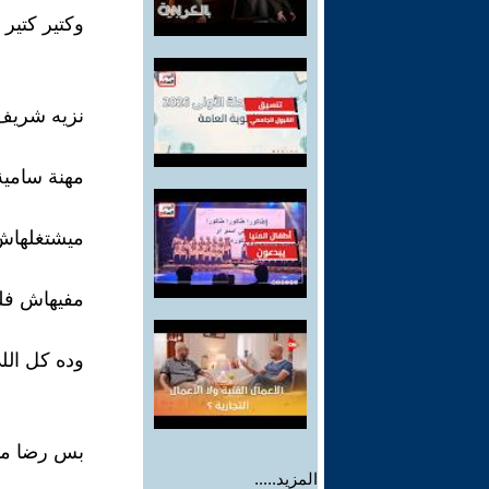
وكتير كتير
نزيه شريف
مهنة سامي
ميشتغلهاش 
مفيهاش فلو
وده كل اللي
بس رضا ما
المزيد.....