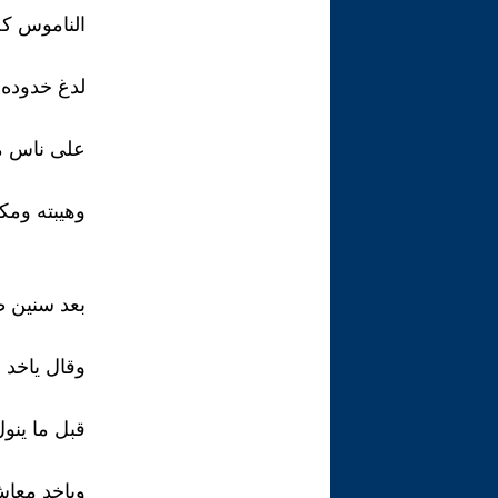
الناموس كل
لدغ خدوده 
على ناس م
وهيبته ومكا
بعد سنين ط
وقال ياخد 
قبل ما ينو
وياخد معا