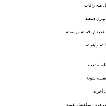
 منه راقات
ونزل دمعته
قدرتش قيمته ورسمته
نته وأهميته
ويلة تعب
نفسه شوية
ل أخرته
ش هزيل ميكفيش لقمته