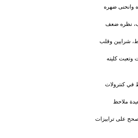
 وانحنى ضهره
، نظره ضعف
 شرايين وقلب
 وتعبت كليته
ط في كنترولات
عيدة ملاحظ
حح على ترابيزات