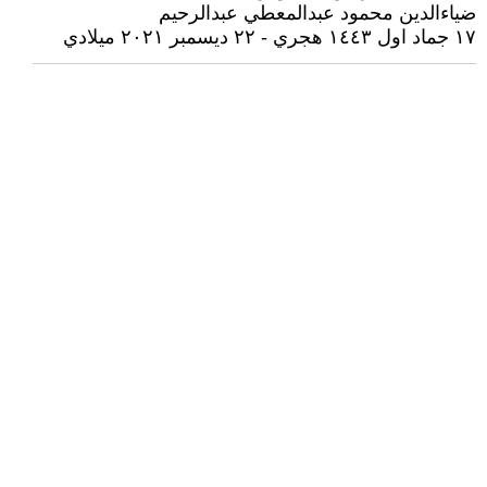
ضياءالدين محمود عبدالمعطي عبدالرحيم
١٧ جماد اول ١٤٤٣ هجري - ٢٢ ديسمبر ٢٠٢١ ميلادي