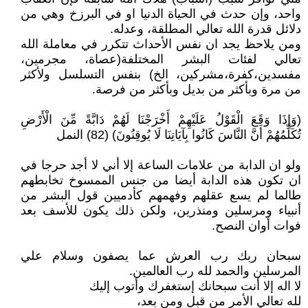
واحد، وإن حدث في الحياة الدنيا او في البرزخ وهي من
دلائل قدرة الله تعالي المطلقة، وعدله.
ومن يلاحظ يجد ان نفس الأحداث تتكرر في معاملة الله
تعالي لفئات البشر المختلفة(عصاة، مجرمين،
مفسدين،كفرة،مشركين، الخ) بنفس التسلسل ولأكثر
من مرة وبأكثر من بديل وبأكثر من فرصة.
(وَإِذَا وَقَعَ الْقَوْلُ عَلَيْهِمْ أَخْرَجْنَا لَهُمْ دَابَّةً مِّنَ الْأَرْضِ
تُكَلِّمُهُمْ أَنَّ النَّاسَ كَانُوا بِآيَاتِنَا لَا يُوقِنُونَ) (82) النمل
ولو ان الدابة من علامات الساعة إلا أني لا أجد حرجا في
ان تكون هذه الدابة أيضا من جنس الممسوخ تخابطهم
طالما لم يسع عقلهم وفهمهم كأدميين قول البشر من
أنبياء ومرسلين ومنذرين، ولكن ذلك يكون للأسف بعد
فوات أوان النصح.
سبحان ربك رب العرش عما يصفون وسلام علي
المرسلين والحمد لله رب العالمين.
لا اله إلا أنت سبحانك إستغفرك وأتوب إليك
لله تعالي الأمر من قبل ومن بعد،