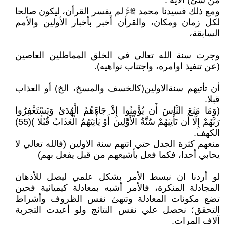
من شئ) الأية .
ومع ذلك فسيدنا محمد ﷺ لم يفسر القرأن، ليكون صالحا
لكل زمان ومكان، والقرأن أخبر بأخبار الأولين والأمم
السابقة،
وجرت سنة الله تعالي في الخلق المماطلين العاصين
(عن تنفيذ اوامره، واجتناب نواهيه).
أن تأتيهم سنةالاولين(كالخسف والمسخ، الخ) أو العذاب
قبلا.
(وَمَا مَنَعَ النَّاسَ أَن يُؤْمِنُوا إِذْ جَاءَهُمُ الْهُدَىٰ وَيَسْتَغْفِرُوا
رَبَّهُمْ إِلَّا أَن تَأْتِيَهُمْ سُنَّةُ الْأَوَّلِينَ أَوْ يَأْتِيَهُمُ الْعَذَابُ قُبُلًا )(55)
الكهف.
منعهم كثرة الجدل حتي اتتهم سنة الاولين (فالله تعالي لا
يحابي أحدا، فكما فعل بأشيعهم من قبل يفعل بهم)
لو أردنا ان نبسط الأمر بشكل علمي ليصل للأذهان
المجادلة المنكرة، فالأمر أشبه بمعادلة كيميائية فحين
تضع مكونات المعادلة وتتهئ نفس الظروف وأشراط
التحقق؛ نحصل علي نفس النتائج ولو أعيدت التجربة
آلاف المرات.