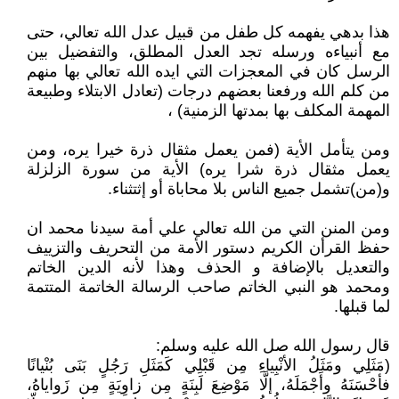
هذا بدهي يفهمه كل طفل من قبيل عدل الله تعالي، حتى
مع أنبياءه ورسله تجد العدل المطلق، والتفضيل بين
الرسل كان في المعجزات التي ايده الله تعالي بها منهم
من كلم الله ورفعنا بعضهم درجات (تعادل الابتلاء وطبيعة
المهمة المكلف بها بمدتها الزمنية) ،
ومن يتأمل الأية (فمن يعمل مثقال ذرة خيرا يره، ومن
يعمل مثقال ذرة شرا يره) الأية من سورة الزلزلة
و(من)تشمل جميع الناس بلا محاباة أو إثتثناء.
ومن المنن التي من الله تعالي علي أمة سيدنا محمد ان
حفظ القرأن الكريم دستور الأمة من التحريف والتزييف
والتعديل بالإضافة و الحذف وهذا لأنه الدين الخاتم
ومحمد هو النبي الخاتم صاحب الرسالة الخاتمة المتتمة
لما قبلها.
قال رسول الله صل الله عليه وسلم:
(مَثَلِي ومَثَلُ الأنْبِياءِ مِن قَبْلِي كَمَثَلِ رَجُلٍ بَنَى بُنْيانًا
فأحْسَنَهُ وأَجْمَلَهُ، إلَّا مَوْضِعَ لَبِنَةٍ مِن زاوِيَةٍ مِن زَواياهُ،