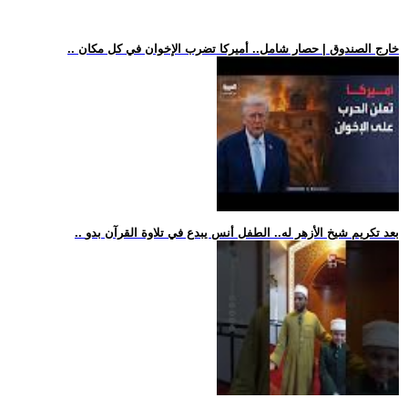
.. خارج الصندوق | حصار شامل.. أميركا تضرب الإخوان في كل مكان
.. بعد تكريم شيخ الأزهر له.. الطفل أنس يبدع في تلاوة القرآن بدو