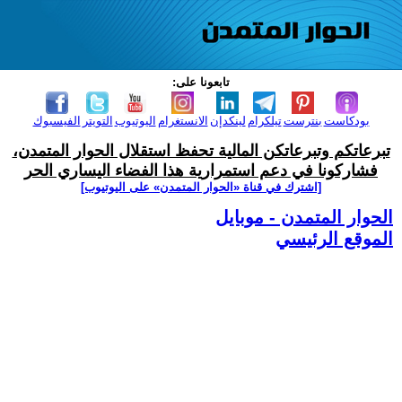
تابعونا على:
بودكاست
بنترست
تيلكرام
لينكدإن
الانستغرام
اليوتيوب
التويتر
الفيسبوك
تبرعاتكم وتبرعاتكن المالية تحفظ استقلال الحوار المتمدن،
فشاركونا في دعم استمرارية هذا الفضاء اليساري الحر
[اشترك في قناة ‫«الحوار المتمدن» على اليوتيوب]
الحوار المتمدن - موبايل
الموقع الرئيسي