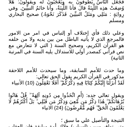
فَجَعَلَ النَّاسُ يَطُوفُونَ به ويَعْجَبُونَ له ويقولونَ: هَلّا
وُضِعَتْ هذِه اللَّبِنَةُ قالَ فأنا اللَّبِنَةُ، وأنا خاتَمُ النبيِّينَ. وفي
رِوايَةٍ : مَثَلِي ومَثَلُ النبيِّينَ فَذَكَرَ نَحْوَهُ.) صحيح البخاري
ومسلم
وعلي ذلك فأي إختلاف أو إلتباس في امر من الامور
فالمرجع الذي لا يأتيه الباطل من بين يديه ولا من خلفه
هو القرآن الكريم، وصحيح السنة ( التي لا تتعارض مع
نص قرآني كمصدر أولي للاستدلال يليه السنة في المرتبة
الثانية)
وما حدث للأمم السابقة، وما سيحدث للأمم اللاحقة
مذكور في القرأن الكريم يقول الحق تعالي:
لَقَدْ أَنزَلْنَا إِلَيْكُمْ كِتَابًا فِيهِ ذِكْرُكُمْ ۖ أَفَلَا تَعْقِلُونَ (10) الأنبياء
ويقول تعالي جده: (أَمِ اتَّخَذُوا مِن دُونِهِ آلِهَةً ۖ قُلْ هَاتُوا
بُرْهَانَكُمْ ۖ هَٰذَا ذِكْرُ مَن مَّعِيَ وَذِكْرُ مَن قَبْلِي ۗ بَلْ أَكْثَرُهُمْ لَا
يَعْلَمُونَ الْحَقَّ ۖ فَهُم مُّعْرِضُونَ) (24) الانياء
النتيجة والتأصيل علي ما سبق ؛
متي توافر سبب (اسباب) هلاك أمة سابقة فإن العقاب