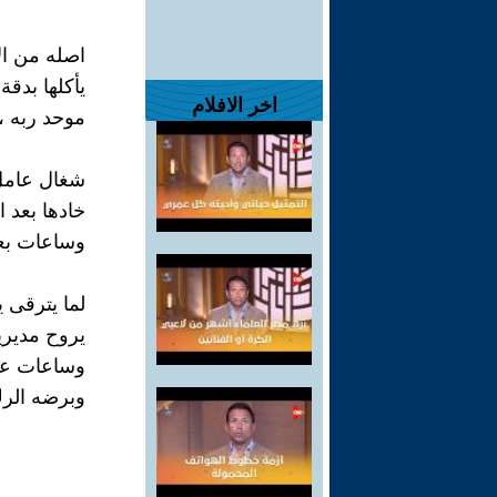
اصله من ال
يأكلها بدق
اخر الافلام
موحد ربه ،
شغال عامل
خادها بعد اب
وساعات بعد 
لما يترقى 
يروح مديري
وساعات عا
وبرضه الرك