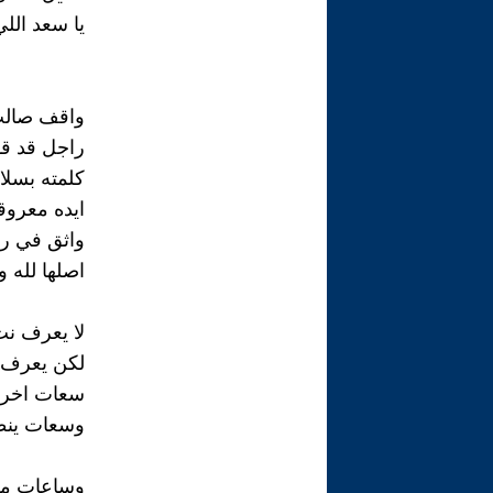
يا سعد اللي
واقف صالب
راجل قد قو
كلمته بسلا
ايده معروق
واثق في رب
اصلها لله و
لا يعرف نت
لكن يعرف م
سعات اخر
وسعات ين
وساعات من