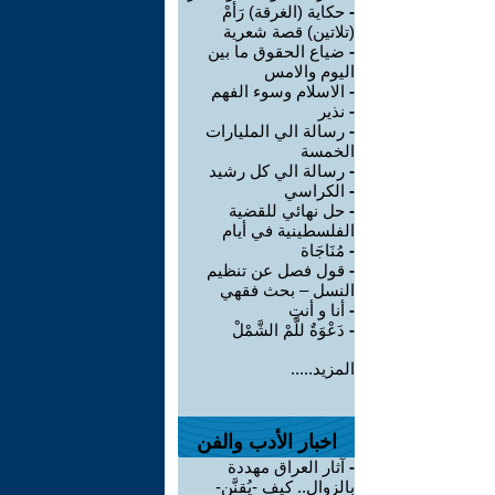
-
حكاية (الغرقة) رَأَمْ
(تلاتين) قصة شعرية
-
ضياع الحقوق ما بين
اليوم والامس
-
الاسلام وسوء الفهم
-
نذير
-
رسالة الي المليارات
الخمسة
-
رسالة الي كل رشيد
-
الكراسي
-
حل نهائي للقضية
الفلسطينية في أيام
-
مُنَاجَاة
-
قول فصل عن تنظيم
النسل – بحث فقهي
-
أنا و أنتِ
-
دَعْوَةٌ للَّمْ الشَّمْلْ
المزيد.....
اخبار الأدب والفن
-
آثار العراق مهددة
بالزوال.. كيف -يُقنَّن-