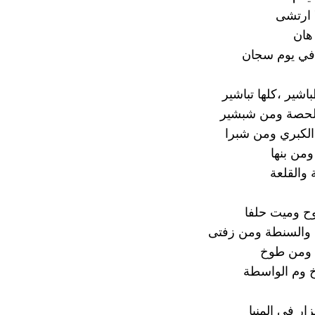
 ارتشى
 هان
 في يوم سجان
باشير ،كلها تباشير
لحصة ومن شبشير
الكبري ومن شبرا
ومن بنها
 والقلعة
 وميت حلفا
والسنطة ومن زفتى
 ومن طوخ
 وم الواسطة
ار في المنيا