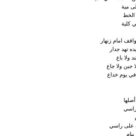
ى مية
 الخط
ي كلية
قف امام زنهار
يده تهد جدار
د ولا باع
 جبن ولا جاع
في يوم خداع
أصلها
راسي
له على راسي
نام