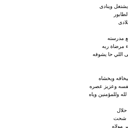
شتغل وينادى
لطابور
بلادى
 مدرسته
ء مرضاة ربه
لى اللي حا يشوفه
بيخافه ويخشاه
فسه وعزيز عصره
له وللمؤمنين وياه
 حلال
لا شحت
ير مولاه