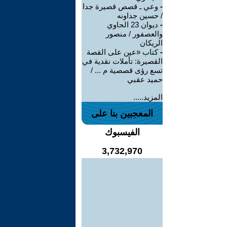
-
وعي ـ قصص قصيرة جدا
/ حسين جداونه
-
ديوان 23 الحاوي
والعصفور / منصور
الريكان
-
كتاب «عين على القصة
القصيرة: تأملات نقدية في
تسع رؤى قصصية م ... /
حميد عقبي
المزيد.....
المعجبين بنا على
الفيسبوك
3,732,970