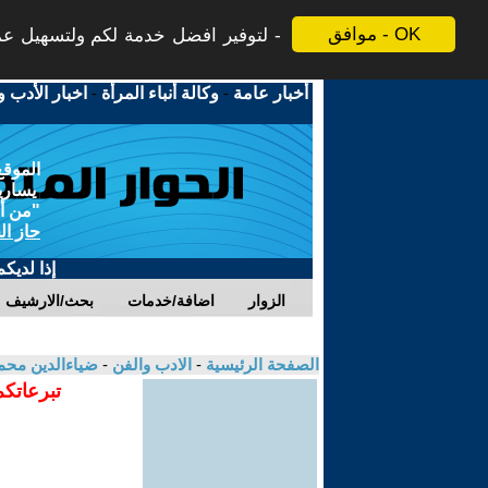
موافق - OK
لتوفير افضل خدمة لكم ولتسهيل عملي
أخبار عامة
-
وكالة أنباء المرأة
-
اخبار الأدب و
الموقع
يسارية
"من أج
حاز ال
إذا لديك
الزوار
اضافة/خدمات
بحث/الارشيف
الصفحة الرئيسية
-
الادب والفن
-
ضياءالدين محم
تبرعاتكم