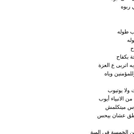
 ربوه
 طوله
له
ح
ة بكفاح
ه اتربى ع العزة
للمؤمنين وياه
 ولا يوتيوب
ن الانبياء أيوب
س ميتكلمش
طق عشان بيحس
 الخمسة في المية