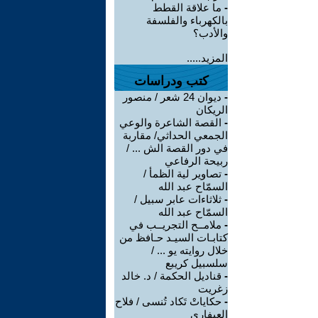
-
ما علاقة القطط
بالكهرباء والفلسفة
والأدب؟
المزيد.....
كتب ودراسات
-
ديوان 24 شعر / منصور
الريكان
-
القصة الشاعرة والوعي
الجمعي الحداثي/ مقاربة
في دور القصة الش ... /
ربيحة الرفاعي
-
تصاوير لية الظمأ /
السمّاح عبد الله
-
ثلاثاءات عابر سبيل /
السمّاح عبد الله
-
ملامــح التجريــب في
كتابـات السيـد حـافظ من
خلال روايته يو ... /
سلسبيل كريبع
-
قناديل الحكمة / د. خالد
زغريت
-
حكاياتْ تَكاد تُنسى / فلاح
العيفاري