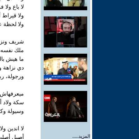
لا باع ولا
ولا قيراط 
ولا لحظة 
شريف ونزي
ملك نفسه 
ما هيش با
دي نزاهة و
ورجولة، ربن
ميعرفهاش 
سكة ولاد أ
وسيولة وكف
لا اندين ولا
المزيد.....
أصيل أصلى