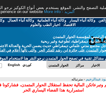
ة التصفح والنشر، الموقع يستخدم بعض أنواع الكوكيز نرجو النق
More info - المزيد
experience on our website
الفن
-
وكالة أنباء اليسار
-
وكالة أنباء العلمانية
-
وكالة أنباء العمال
-
وكا
الاقتصاد
-
اخبار الطب والعلوم
 الرئيسي لمؤسسة الحوار المتمدن
، علمانية، ديمقراطية، تطوعية وغير ربحية
ل مجتمع مدني علماني ديمقراطي حديث يضمن الحرية والعدالة الاجتم
حوار المتمدن على جائزة ابن رشد للفكر الحر والتى نالها أعلام في الفك
م مشاكل تقنية في تصفح الحوار المتمدن نرجو النقر هنا لاستخدام الموقع
كوردي
English
الاخبار
مراكز
الحوار المتمدن
ود عبدالرحيم
- مترتباله
 وتبرعاتكن المالية تحفظ استقلال الحوار المتمدن، فشاركونا 
استمرارية هذا الفضاء اليساري الحر