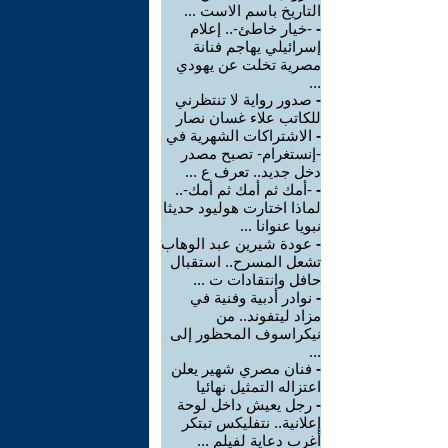
التاريخ باسم الاست ...
-
-خيار خاطئ-.. إعلام
إسرائيلي يهاجم فنانة
مصرية تخلت عن يهودي
...
-
صدور رواية لا تنتظرني
للكاتب علاء غسان نصار
-
الاشتراكات الشهرية في
-إنستغرام- تصبح مصدر
دخل جديد.. تعرف ع ...
-
-أمك ثم أمك ثم أمك-..
لماذا اختارت هوليود حديثا
نبويا عنوانا ...
-
عودة شيرين عبد الوهاب
تشعل المسرح.. استقبال
حافل وانتقادات ت ...
-
نوادر أدبية وفنية في
مزاد ليتفوند.. من
نيكراسوف المحظور إلى
...
-
فنان مصري شهير يعلن
اعتزاله التمثيل نهائيا
-
رجل يعيش داخل لوحة
إعلانية.. نتفليكس تبتكر
أغرب دعاية لفيلم ...