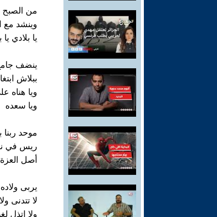
من الصبح ي
وينشد مع ا
يا بلادي يا 
ينضف جامع
ببلاش ابتغا
ويا هناه ع
ويا سعده
موحد ربنا 
ريس في ن
أصل العزة ل
يربى ولاده
لا تتدنى و
ولا اتذل لغ