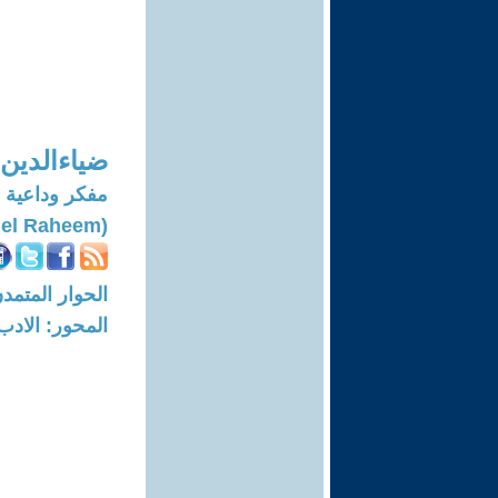
ضياءالدين
مفكر وداعية 
(Diaaeldin Mahmoud Abdel Moaty Abdel Raheem)
الحوار المتمدن-العدد: 7538 - 3
المحور: الادب