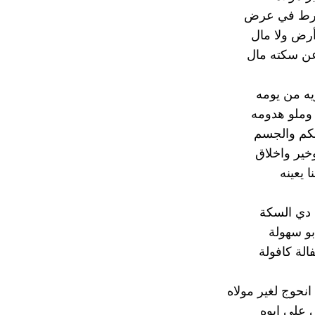
 فرط في عرض
أرض ولا مال
عن سكته مال
ه من يومه
وملو هدومه
لكم والجسم
خير واخلاق
ا يعينه
دي السكة
بو سهولة
الة كافولة
 انحوج لغير مولاه
 على ابوه