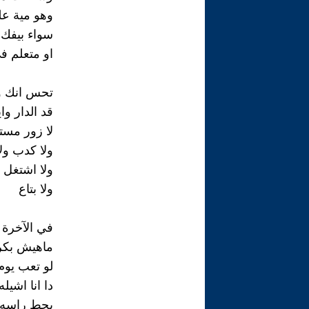
وهو مية عل
سواء بيفك
او متعلم ف
تحس انك وا
قد الدار وا
لا زور مستن
ولا كدب ولا
ولا اشتغل 
ولا بتاع
في الآخرة 
ماهيش بك
لو تعب يوم
دا انا اشي
يحط راسه ي