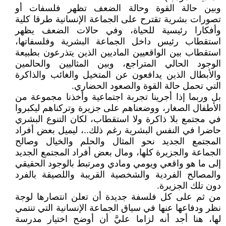
وبين حالة القوة وحالة الضعف تظهر فلسفات أو
تصورات بشرية تقترح على الجماعة الإنسانية طرقا كلية
وأفكارا رئيسية للحياة، وفي حالات الضعف يظهر
استقطاب رئيس داخل الجماعة البشرية وفلسفاتها،
استقطاب بين الواقعيين الماديين الذين يتذرعون بطبيعة
الوجود الحالي المتراجع، وبين المثاليين والحالمين
والأبطال الذين يدافعون عن المتخيل والغائب والذاكرة
التي تحمل حالة القوة والصعود الحضاري.
بل وربما إذا أجرينا تجربة اجتماعية وأخذنا مجموعة من
الأطفال الصغار، ووضعناهم على جزيرة وتركناهم ليكبروا
في مجتمع بلا ذاكرة ولا استقطاب، لكان التنوع البشري
حاضرا في النفس البشرية رغم ذلك..، ليميل بعض أفراد
المجتمع الجديد نحو المثال والحلم والخيال وصالح
الجماعة والجزيرة كلها، ومال بعض أفراد المجتمع الجديد
إلى ما هو واقعي ويومي ومادي ومرتبط بالوجود الحقيقي
والمصالح الفردية والشخصية القريبة واللصيقة بالفرد
دون تلك الجزيرة.
من ثم على كل فلسفة جديدة أن تعلن انتصارها لوجة
نظر ودفاعها عنها في سياق الجماعة الإنسانية التي تنتمي
لها، هنا أجد أنه لزاما عليَّ أن أوضح اختيار مدرسة