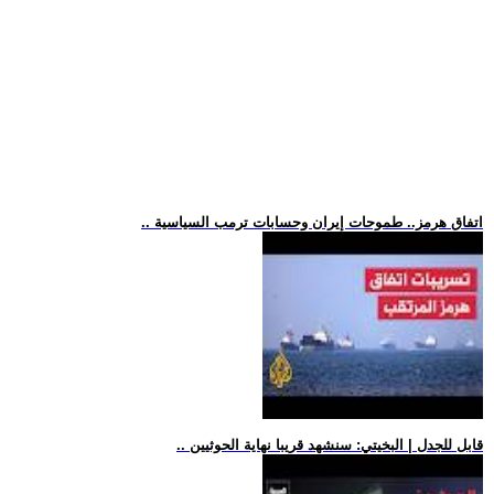
.. اتفاق هرمز.. طموحات إيران وحسابات ترمب السياسية
.. قابل للجدل | البخيتي: سنشهد قريبا نهاية الحوثيين