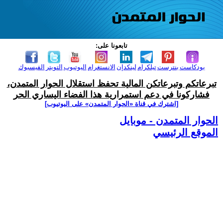
تابعونا على:
بودكاست
بنترست
تيلكرام
لينكدإن
الانستغرام
اليوتيوب
التويتر
الفيسبوك
تبرعاتكم وتبرعاتكن المالية تحفظ استقلال الحوار المتمدن،
فشاركونا في دعم استمرارية هذا الفضاء اليساري الحر
[اشترك في قناة ‫«الحوار المتمدن» على اليوتيوب]
الحوار المتمدن - موبايل
الموقع الرئيسي