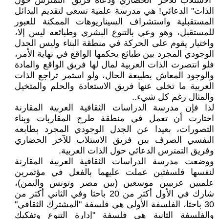
"الاستلاب للآخر" الحضاري ودعاة فريق "التمترس حول
الذات" الدعائي! هي مدرسة علمية تسعى لتقديم البدائل
المستقبلية واستشراف السيناريوهات الممكنة للعبور
للمستقبل، وهو وعي بالتنوع البشري وطبائعه ليس إلا،
واختيار يقوم على الحركة في منطقة البناء وليس الجدل
الوجودي المجرد بين طبائع يحكمها الواقع في نهاية الأمر،
فلو انتصرت الذات العربية لمال لها فريق الواقع والمادة
والوجود المعاش بطبيعة الحال، ولو استمر تراجع الذات
العربية ما تخلى عنها فريق الاستعادة والحلم والمتخيل
والمثال رغم كل شيء..
لذا فإن مدرسة الدراسات الثقافية العربية المقارنة
اختارت أن تعمل في منطقة طرح المقاربات وبناء
التصورات، بعيدا عن الجدل الوجودي المجرد بطابعه
النفسي الصرف بين فريق الاستلاب للآخر الحضاري
وفريق التمترس الدعائي حول الذات العربية.
ووضعت مدرسة الدراسات الثقافية العربية المقارنة
لنفسها فلسفتين عملت عليهما بالفعل في مؤتمرين
علميين عربيين موسعين (بين مصر وتونس واليمن)،
شارك في الأول أكثر من 20 باحثا وفي الثاني أكثر من
30 باحثا، الفلسفة الأولى هي فلسفة "المشترك الثقافي"
والفلسفة الثانية هي فلسفة "إدارة التنوع وتفكيك