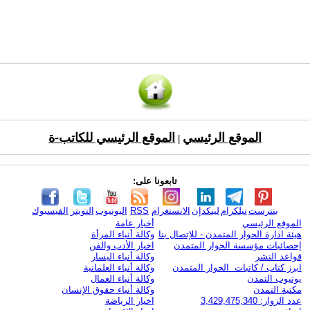
الموقع الرئيسي
الموقع الرئيسي للكاتب-ة
|
تابعونا على:
بنترست
تيلكرام
لينكدإن
الانستغرام
RSS
اليوتيوب
التويتر
الفيسبوك
الموقع الرئيسي
أخبار عامة
هيئة ادارة الحوار المتمدن - للإتصال بنا
وكالة أنباء المرأة
إحصائيات مؤسسة الحوار المتمدن
اخبار الأدب والفن
قواعد النشر
وكالة أنباء اليسار
ابرز كتاب / كاتبات الحوار المتمدن
وكالة أنباء العلمانية
يوتيوب التمدن
وكالة أنباء العمال
مكتبة التمدن
وكالة أنباء حقوق الإنسان
عدد الزوار: 3,429,475,340
اخبار الرياضة