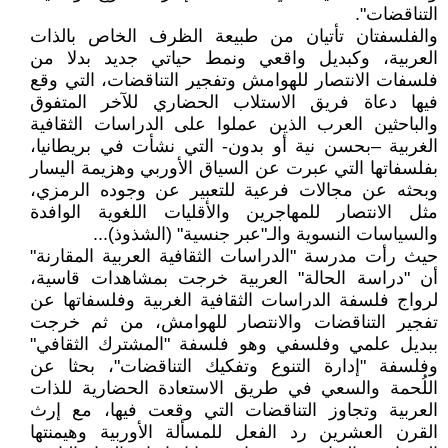
التناقضات".
والفلسفتان تأتيان من طبيعة الظرف الخاص بالذات
العربية، وكبديل واقعي ونمط حياتي جديد بدلا من
فلسفات الانتصار للهوامش وتفجير التناقضات، التي وقع
فيها دعاة فريق الاستلاب الحضاري للآخر المتفوق
والباحثين العرب الذين عملوا على الدراسات الثقافية
الغربية –بحسن نية أو بدون- التي نشأت في بريطانيا،
بفلسفاتها التي عبرت عن السياق الأوربي وهزيمة اليسار
وبحثه عن مجالات فرعية للتعبير عن وجوده الرمزي،
مثل الانتصار للمهاجرين والأقليات اللغوية الوافدة
والسياسات النسوية والـ"عبر جنسية" (الشذوذ)...
حيث رأت مدرسة "الدراسات الثقافية العربية المقارنة"
أن "دراسة الحالة" العربية خرجت بمشاهدات قاسية،
لرواج فلسفة الدراسات الثقافية الغربية وفلسفاتها عن
تفجير التناقضات والانتصار للهوامش، من ثم خرجت
ببديل علمي وفلسفي وهو فلسفة "المشترك الثقافي"
وفلسفة "إدارة التنوع وتفكيك التناقضات"، بحثا عن
اللُحمة والسعي في طريق الاستعادة الحضارية للذات
العربية وتجاوز التناقضات التي وقعت فيها، مع إرث
القرن العشرين رد الفعل للمسألة الأوربية وهيمنتها