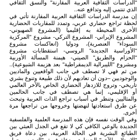
"الدراسات الثقافية العربية المقارنة" والنسق الثقافي
الذي تنتمي إليه وتدافع عنه..
إن مدرسة الدراسات الثقافية العربية المقارنة تأتي في
لحظة تراجع حضاري عربي، وتمدد للمقاربات الحضارية
الأخرى المحيطة به إقليميا (المشروع الصهيوني-
المشروع الإيراني- المشروع التركي- مشروع "المركزية
السوداء" العنصرية)، ودوليا (انعاكسات مشروع
"الأوراسية الجديدة" الروسي- استقطابات مشروع
"الحزام والطريق" الصيني- هيمنة المسألة الأوربية
ومشروع "الليبرالية الديمقراطية" بعد هزيمة الشيوعية)..
من ثم فهي لا تصطف في جانب الواقعيين والماديين
والوجوديين –دون أن تعاديهم لأن ذلك طبيعة وتنوع بشري
تاريخي- وتروج للازدهار الحضاري الخاص بالآخر العالمي
أو الإقليمي، إنما هي تصطف في جانب الحالمين
والمثاليين وتنظر في أسباب تراجع الذات العربية وتبحث
عن طرق استعادتها لنهضتها وخروجها من تراجعها مرة
أخرى.
وفي الوقت نفسه فإن هذه المدرسة العلمية والفلسفية
الجديدة بالوعي الكافي كي لا تقع في الجدل العبثي بين
الطبائع البشرية في الحالة العربية، بين دعاة فريق