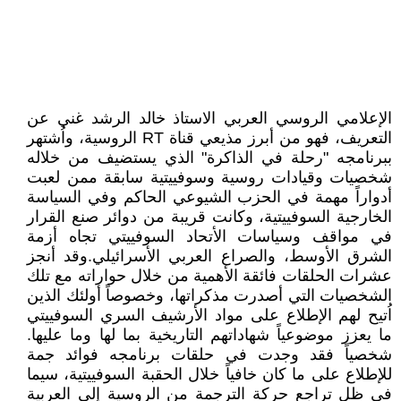
الإعلامي الروسي العربي الاستاذ خالد الرشد غني عن
التعريف، فهو من أبرز مذيعي قناة RT الروسية، واُشتهر
ببرنامجه "رحلة في الذاكرة" الذي يستضيف من خلاله
شخصيات وقيادات روسية وسوفييتية سابقة ممن لعبت
أدواراً مهمة في الحزب الشيوعي الحاكم وفي السياسة
الخارجية السوفييتية، وكانت قريبة من دوائر صنع القرار
في مواقف وسياسات الأتحاد السوفييتي تجاه أزمة
الشرق الأوسط، والصراع العربي الأسرائيلي.وقد أنجز
عشرات الحلقات فائقة الأهمية من خلال حواراته مع تلك
الشخصيات التي أصدرت مذكراتها، وخصوصاً أولئك الذين
اُتيح لهم الإطلاع على مواد الأرشيف السري السوفييتي
ما يعزز موضوعياً شهاداتهم التاريخية بما لها وما عليها.
شخصياً فقد وجدت في حلقات برنامجه فوائد جمة
للإطلاع على ما كان خافياً خلال الحقبة السوفييتية، سيما
في ظل تراجع حركة الترجمة من الروسية إلى العربية