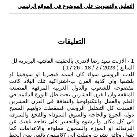
التعليق والتصويت على الموضوع في الموقع الرئيسي
التعليقات
1 - الازلت سيد رضا لاتدري بالحقيقة الفاشية البربرية لل
المتابع ( 2023 / 2 / 18 - 17:26 )
للدب الروسي سواء كان اسمه قيصريا او سوفيتيا او
بلشفيا وان كذبة القرن ب-اشتراكية تلك البلاد كانت
مفضوحة للشعوب والدول الغربيه المرفهة المصنعه
المثقفه وان القرن العشرين تحت ظل الثورة الدائمه في
العلم والعمل والتكنولوجيا والثقافة في القرن العشرين
افسدت كل التضليل الروسي فسقطت دولتهم المسخ
دولة الجوع والحاجه والسوق السوداء والقجغ والسرقه
في كل مكان والرشوه والتحسر على تفاحه ناهيك عن
البرتقاله او الموزه والسجون مملوءه والاعدامات كما
تقول وثائق نشرت وصلت الى 87مليون بائس سئ الحظ