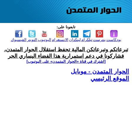
تابعونا على:
بودكاست
بنترست
تيلكرام
لينكدإن
الانستغرام
اليوتيوب
التويتر
الفيسبوك
تبرعاتكم وتبرعاتكن المالية تحفظ استقلال الحوار المتمدن،
فشاركونا في دعم استمرارية هذا الفضاء اليساري الحر
[اشترك في قناة ‫«الحوار المتمدن» على اليوتيوب]
الحوار المتمدن - موبايل
الموقع الرئيسي