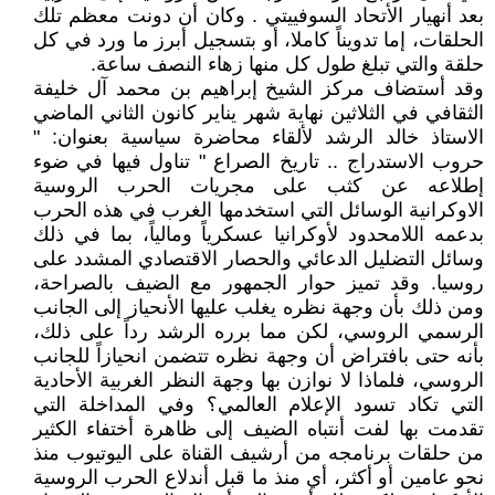
بعد أنهيار الأتحاد السوفييتي . وكان أن دونت معظم تلك
الحلقات، إما تدويناً كاملا، أو بتسجيل أبرز ما ورد في كل
حلقة والتي تبلغ طول كل منها زهاء النصف ساعة.
وقد أستضاف مركز الشيخ إبراهيم بن محمد آل خليفة
الثقافي في الثلاثين نهاية شهر يناير كانون الثاني الماضي
الاستاذ خالد الرشد لألقاء محاضرة سياسية بعنوان: "
حروب الاستدراج .. تاريخ الصراع " تناول فيها في ضوء
إطلاعه عن كثب على مجريات الحرب الروسية
الاوكرانية الوسائل التي استخدمها الغرب في هذه الحرب
بدعمه اللامحدود لأوكرانيا عسكرياً ومالياً، بما في ذلك
وسائل التضليل الدعائي والحصار الاقتصادي المشدد على
روسيا. وقد تميز حوار الجمهور مع الضيف بالصراحة،
ومن ذلك بأن وجهة نظره يغلب عليها الأنحياز إلى الجانب
الرسمي الروسي، لكن مما برره الرشد رداً على ذلك،
بأنه حتى بافتراض أن وجهة نظره تتضمن انحيازاً للجانب
الروسي، فلماذا لا نوازن بها وجهة النظر الغربية الأحادية
التي تكاد تسود الإعلام العالمي؟ وفي المداخلة التي
تقدمت بها لفت أنتباه الضيف إلى ظاهرة أختفاء الكثير
من حلقات برنامجه من أرشيف القناة على اليوتيوب منذ
نحو عامين أو أكثر، أي منذ ما قبل أندلاع الحرب الروسية