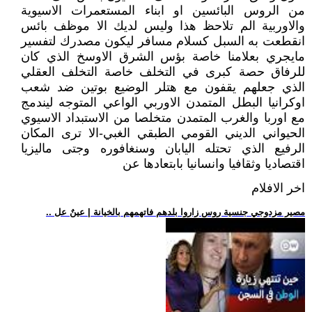
من الروس البائسين او ابناء المستعمرات الاسيوية
والاوربية الم تلاحظ هذا وليس لديك الا موظف بائس
انقطعت به السبل كسلام مسافر ليكون مصدرك لتفسير
مايجري بعلامنا خاصة بؤس الشرق الاوسخ الذي كان
للرفاق حصة كبرى في التخلف خاصة التخلف العقلي
الذي جعلهم يقفون مع هتلر الوضيع بوتين ضد شعب
اوكرانيا البطل المتمدن الاوربي الواعي المتوجه ليندمج
مع اوربا والغرب المتمدن متخلصا من الاستبداد الاسيوي
الحيواني الديني القومي الطبقي الغبي-الا ترى المكان
الرفيع الذي تحتله اليابان وسنغافوره وجتى ماليزيا
اقتصاديا وثقافيا وانسانيا بابتعادها عن
اخر الافلام
.. مصير مزدوجي جنسية روس زاروا بلدهم فاتهمهم بالخيانة | عينٌ عل