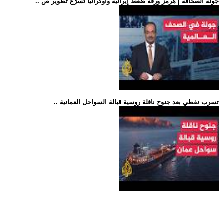
.. جولة الصحافة | هرمز ورقة ضغط إيرانية وأوكرانيا تسرّع تطوير ص
.. تسرب نفطي بعد جنوح ناقلة روسية قبالة السواحل العمانية