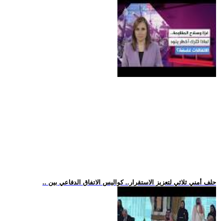
.. حلف أمني ثلاثي لتعزيز الاستقرار.. كواليس الاتفاق الدفاعي بين