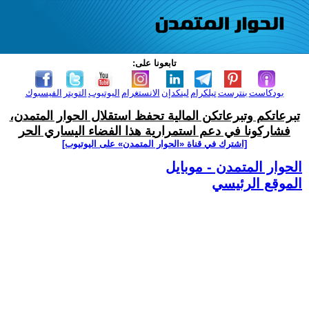
تابعونا على:
بودكاست
بنترست
تيلكرام
لينكدإن
الانستغرام
اليوتيوب
التويتر
الفيسبوك
تبرعاتكم وتبرعاتكن المالية تحفظ استقلال الحوار المتمدن،
فشاركونا في دعم استمرارية هذا الفضاء اليساري الحر
[اشترك في قناة ‫«الحوار المتمدن» على اليوتيوب]
الحوار المتمدن - موبايل
الموقع الرئيسي