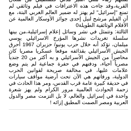
القرية،وقد جاءت هذه الاعترافات في فيلم وثائقي لم
تمنع "إسرائيل" لم يهتز له ضمير العالم الغربي البتة، مع
أن الفيلم مرشح لنيل إحدى جوائز الأوسكار العالمية عن
الأفلام الوثائقية الطويلة0
الثالثة: وتتمثل في نشر وسائل إعلام إسرائيلية،من بينها
سلسلة تغريدات نشرها المؤرخ الاسرائيلي يوسي
ميلمان، تؤكد أنه خلال حرب يونيو/ حزيران 1967 أحرق
الجيش الأسرائيلي بقذائفه موقعاً عسكريا مصريا كان
محاصراً من الجيش الأسرائيلي و به أكثر من 20 جندياً
مصرياً أحياء، ودفنهم في حفرة جماعية لم يتم وضع
علامات عليها، في مخالفة صريحة لقوانين الحرب
الدولية، ورفاتهم هي الآن تحت أرضية مواقف سيارات
في حديقة كبيرة عامة قرب القدس، ومر هذا الحادث في
زحمة الحوادث العالمية مرور الكرام ولم يهز شعرة
واحدة في إسرائيل والعالم، لا بل التزمت مصر والدول
العربية ومصر الصمت المطبق إزائه !