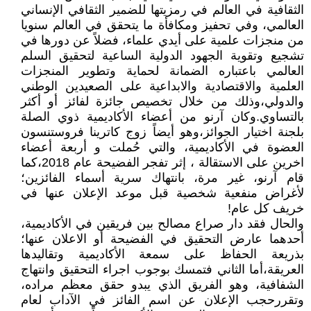
الثقافية في العالم في رمزيتها للضمير الثقافي الإنساني
العالمي، وفي تحفيز ومكافأة ما يتحقق في العالم سنويا
من منجزات علمية على أيدي علماء، فضلاً عن دورها في
تشجيع وتقوية الجهود الدولية الساعية لتحقيق السلم
العالمي باعتباره الضمانة لحماية وتطوير المنجزات
العلمية والاقتصادية والابداعية على الصعيدين الوطني
والدولي،وذلك من خلال تخصيص جائزة لفائز أو أكثر
بالتساوي.وكان آرنو من أعضاء الأكاديمية ذوي الصلة
بلجنة اختيار الجوائز،وهو أيضاً زوج كاترينا فروستنسون
العضوة في الأكاديمية، والتي حُملت و أربعة أعضاء
اخرين على الاستقالة ، إثر تفجر الفضيحة عام 2018،كما
قام آرنو، غير مرة، بانتهاك سرية أسماء الفائزين؛
لأغراض منفعية شخصية قبل موعد الإعلان عنها في
خريف كل عام!
والحال فقد دار صراع مصالح بين فريقين في الأكاديمية،
أحدهما عارض التحقيق في الفضيحة أو الاعلان عنها؛
بذريعة الحفاظ على سمعة الأكاديمية وتقاليدها
العريقة،أما الثاني فتمسك بوجوب اجراء التحقيق وانتهاج
الشفافية، وهو الفريق الذي يبدو حقق معظم مراده،
وتقررحجب الإعلان عن اسم الفائز في الآداب لعام