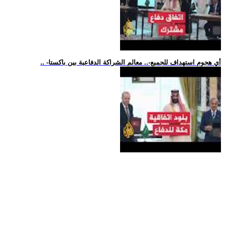
.. -أي هجوم استهداف للجميع-.. معالم الشراكة الدفاعية بين باكستا