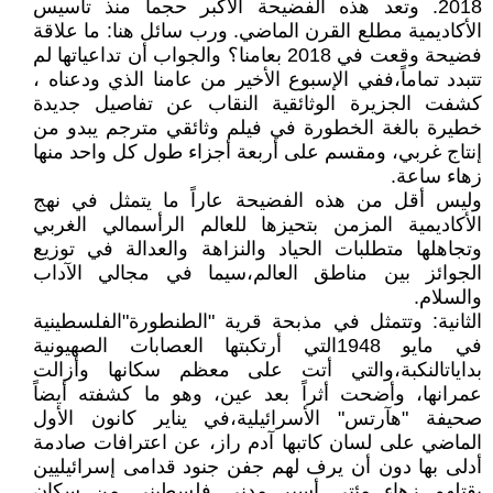
2018. وتعد هذه الفضيحة الأكبر حجماً منذ تأسيس
الأكاديمية مطلع القرن الماضي. ورب سائل هنا: ما علاقة
فضيحة وقعت في 2018 بعامنا؟ والجواب أن تداعياتها لم
تتبدد تماماً،ففي الإسبوع الأخير من عامنا الذي ودعناه ،
كشفت الجزيرة الوثائقية النقاب عن تفاصيل جديدة
خطيرة بالغة الخطورة في فيلم وثائقي مترجم يبدو من
إنتاج غربي، ومقسم على أربعة أجزاء طول كل واحد منها
زهاء ساعة.
وليس أقل من هذه الفضيحة عاراً ما يتمثل في نهج
الأكاديمية المزمن بتحيزها للعالم الرأسمالي الغربي
وتجاهلها متطلبات الحياد والنزاهة والعدالة في توزيع
الجوائز بين مناطق العالم،سيما في مجالي الآداب
والسلام.
الثانية: وتتمثل في مذبحة قرية "الطنطورة"الفلسطينية
في مايو 1948التي أرتكبتها العصابات الصهيونية
بداياتالنكبة،والتي أتت على معظم سكانها وأزالت
عمرانها، وأضحت أثراً بعد عين، وهو ما كشفته أيضاً
صحيفة "هآرتس" الأسرائيلية،في يناير كانون الأول
الماضي على لسان كاتبها آدم راز، عن اعترافات صادمة
أدلى بها دون أن يرف لهم جفن جنود قدامى إسرائيليين
بقتلهم زهاء مئتي أسير مدني فلسطيني من سكان