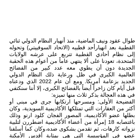
طوال عقود ونيف الماضية، منذ أنهيار النظام الدولي ثنائي
القطبية بعد انهيارأحد قطبيه (الاتحاد السوفييتي) وتحوله
إلى نظام أحادي القطبية تتربع على عرشه الولايات
المتحدة، تعودنا على ألا ينتهي عاماً من أعوام هذه الحقبة
الجديدة دون أن يطوي معه عدد كبير من الفضائح
العالمية الكبرى في ظل ورعاية ذلك النظام الدولي
الجديد بزعامة أمريكا. ومع أن عام 2022 الذي ودعناه
قبل أيام كان زاخراً أيضاً بالفضائح الكبرى، إلا أننا سنكتفي
في هذه العجالة بذكر ثلاث منها تميزه:
الفضيحة الأولى: ومسرحها ارتكابها جرى في مبنى أو
أكثر من العقارات التي تمتلكها الأكاديمية السويدية، وكان
بطلها عضو الأكاديمية، المصور الفجان كلود ارنو وذلك
باغتصابه 18 إمرأة من أعضاء الأكاديمية اضطررن لتلبية
نزواته كارهات، ثم تقدمن بشكوى ضده،وكان كما أسلفنا
عضو في المؤسسة التي هي بمثابة أقدس الأمكنة