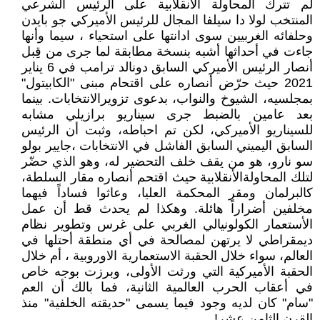
لم تترك المحاولة الأنقلابية على الرئيس الشرعي
المنتخب لولا دا سيلفا المجال للرئيس الأميركي جو بايدن
وحلفائه الغربيين سوى ادانتها على استحياء ، سيما وأنها
جاءت في أحداثها أشبه بنسخة مطابقة لما جرى من قِبل
أنصار الرئيس الأميركي السابق دونالد ترامب في 6 يناير
2021 حيث حرّض أنصاره على اقتحام مبنى "الكابيتول"
بمجلسيه، الشيوخ والنواب، بدعوى تزويرالانتخابات. بينما
بعد عامين بالضبط جرى سيناريو برازيلي مشابه
للسيناريو الأميركي، لكن تم احباطه، وثبت أن الرئيس
السابق اليميني السابق الفاشل في الانتخابات ،جايير بولو
سو نارو، هو من يقف خلف التحضير له، وهو الذي حضّر
لتلك المحاولةالأنقلابية حيث اقتحم أنصاره مقار السلطة،
كالبرلمان ومقر المحكمة العليا، وعاثوا فساداً فيهما
مخلفين أضراراً هائلة. وهكذا لم يحدث قط أن عمل
الأستعمار الكولونيالي الغربي على غرس وتطوير نظام
ديمقراطي لا يرتهن لمصالحة في أي منطقة أحتلها في
العالم، سواء خلال الحقبة الاستعمارية الاوروبية ، أم خلال
الحقبة الأميركية التي ورثت الأولى، وبرزت بوجه خاص
في أعقاب الحرب العالمية الثانية، فما بالك أن العم
"سام" كان لديه وجود فيما يسمى "حديقته الخلفية" منذ
القرن الثامن عشر!