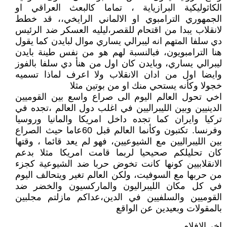
الكاثوليكية البرازياية ، تماما كالبعث العراقي او
الجمهوري الترامبوي او الالماني الرايخي،، قد خطط
لانقلاب يبدا من اقتحام للقصر،ليليه العسكر ضد الرئيس
دي سلفا المتهم انه ليبرالي يساري موال لبايدن كما يقول
هنا الترامبويون، فبالنسبة لهم هو من نفس طينة بايدن
ليبرالي يساري، وبايدن كان اول من هنأ دي سلفا بالفوز
وايضا اول من ادان الانقلاب ولا اعرف لماذا تسميه
خجولا وكأنه يستحي منك او من بوتين مثلا
اخي تحول العالم اليوم الى صراع واسع بين القوميين
الدينيين وبين الليبراليين في اغلب دول العالم ،تجده في
تركيا وايران كما تجده داخل امريكا والمانيا وروسيا
وفرنسا. تكتبون وكأنما العالم قبل 60عاما حيث الصراع
بين الليبراليين مع الشيوعيين، فهو لم يعد قائما ، وقتها
كان تحليلكم صحيحيا لربما قامت امريكا مثلا بدعم
الانقلابيين كونها كانت تخوض حربا ضد الشيوعية كجزء
من حربها مع السوفيت، ولكن العالم تغير ويتحالف اليوم
في كل مكان الليبراليون والماركسيون والخضر ضد
القوميين والسلفيين في الدين،عداكم مازلتم مجلبين
بالمقولات وبعيدين عن الواقع
اخر الافلام