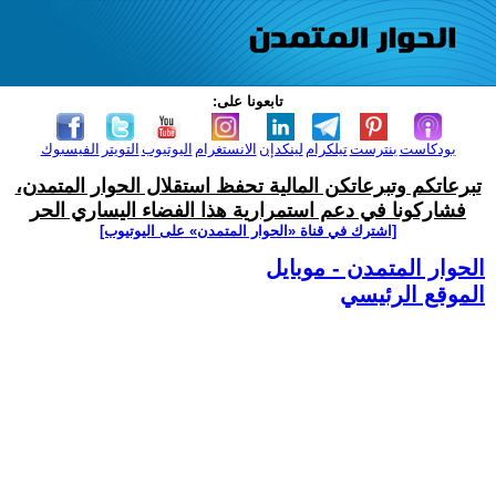
تابعونا على:
بودكاست
بنترست
تيلكرام
لينكدإن
الانستغرام
اليوتيوب
التويتر
الفيسبوك
تبرعاتكم وتبرعاتكن المالية تحفظ استقلال الحوار المتمدن،
فشاركونا في دعم استمرارية هذا الفضاء اليساري الحر
[اشترك في قناة ‫«الحوار المتمدن» على اليوتيوب]
الحوار المتمدن - موبايل
الموقع الرئيسي