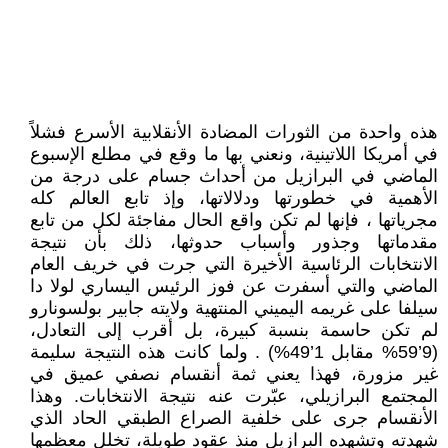
هذه واحدة من الثورات المضادة الأنقلابية الأسرع فشلاً
في أمريكا اللاتينية، ونعني بها ما وقع في مطلع الإسبوع
الماضي في البرازيل من أحداث جسام على درجة من
الأهمية في خطورتها ودلالاتها، وإذ تابع العالم كله
مجرياتها ، فإنها لم تكن واقع الحال مفاجئة لكل من تابع
مقدماتها وجذور وأسباب حدوثها، ذلك بأن نتيجة
الانتخابات الرئاسية الأخيرة التي جرت في خريف العام
الماضي والتي أسفرت عن فوز الرئيس اليساري لولا دا
سيلفا على غريمه اليميني المنتهية ولايته جابير بولسونارو
لم تكن حاسمة بنسبة كبيرة، بل أقرب إلى التعادل،
(9’59% مقابل 1’49%) . ولما كانت هذه النتيجة سليمة
غير مزورة، فهذا يعني ثمة أنقسام نصفي عميق في
المجتمع البرازيلي، عبّرت عنه نتيجة الانتخابات. وهذا
الأنقسام جرى على خلفية الصراع الطبقي الحاد الذي
شهدته وتشهده البرازيل منذ عقود طويلة، تخلل معظمها