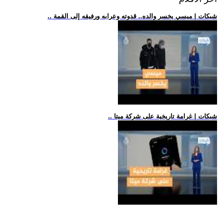
.. شبكات | ميسي يخسر والده.. قدوته وعرابه ورفيقه إلى القمة
.. شبكات | غرامة تاريخية على شركة ميتا