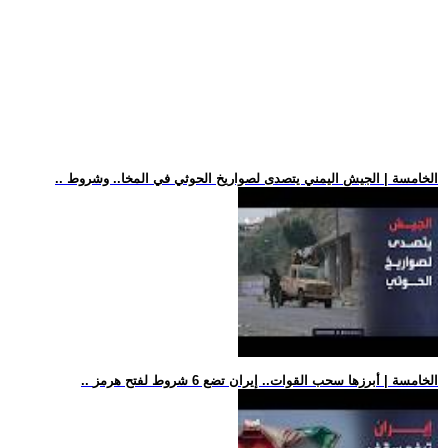
.. الخامسة | الجيش اليمني يتصدى لصواريخ الحوثي في المخا.. وشروط
.. الخامسة | أبرزها سحب القوات.. إيران تضع 6 شروط لفتح هرمز