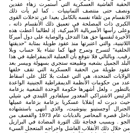
الحقبة الفاشية العسكرية التي أستمرت زهاء عقدين
ونصف حتى منتصف الثمانينيات . كما لم يأت ذلك
الانقسام من تلقاء نفسه بالكامل بعيدا عن تدخلات القوى
الكبرى ذات المصلحة في تعميق ذلك الأنقسام ذاته ،
وعلى رأسها الأمبريالية الأميركية، إذ لطالما أعطت هذه
الأخيرة لنفسها حق هذا التدخل والوصاية على دول أميركا
اللاتينية، والتي اعتبرتها منذ عقود طويلة بمثابة "حديقتها
الخلفية" لتسرح وتمرح فيها كما تشاء بلا حساب وبلا
رقيب. وبالتالي فلا نتوقع بأن العملية الديمقراطية في هذا
البلد الجميل بشعبه وطبيعته ستجري بسهولة وبيسر بعد
عقود طويلة من الحقبة العسكرية التي تقف خلفها
الولايات المتحدة، هي التي عملت بلا كلل على اسقاط
عدد من حكومات الأنظمة الديمقراطية الجنينية الواعدة
بالتطور ، ولعل أشهرها حكومة الوحدة الشعبية بزعامة
الرئيس الاشتراكي المغدور سيلفادور الليندي في شيلي
حيث دبرت له إنقلابا عسكريا بزعامة بزعامة عميلها
الجنرال أوجستينو بينوشيت، والذي أنتهى باستشهاده
داخل قصره المحاصر بالدبابات عام 1973 والقصف من
الجو . وبسبب فجاجة تلك الثورة المضادة في البرازيل
من خلال ذلك الأنقلاب الفاشل واخراجه المتعجل السيء