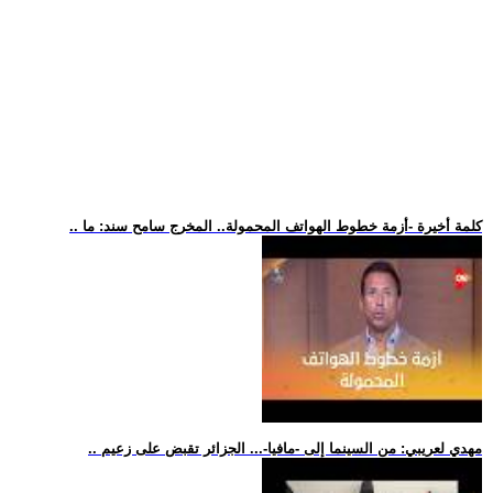
.. كلمة أخيرة -أزمة خطوط الهواتف المحمولة.. المخرج سامح سند: ما
.. مهدي لعريبي: من السينما إلى -مافيا-... الجزائر تقبض على زعيم