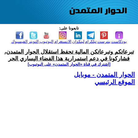
تابعونا على:
بودكاست
بنترست
تيلكرام
لينكدإن
الانستغرام
اليوتيوب
التويتر
الفيسبوك
تبرعاتكم وتبرعاتكن المالية تحفظ استقلال الحوار المتمدن،
فشاركونا في دعم استمرارية هذا الفضاء اليساري الحر
[اشترك في قناة ‫«الحوار المتمدن» على اليوتيوب]
الحوار المتمدن - موبايل
الموقع الرئيسي