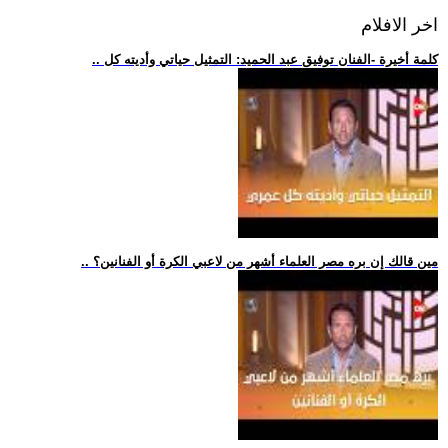
اخر الافلام
.. كلمة أخيرة -الفنان توفيق عبد الحميد: التمثيل حياتي وأديته كل
.. مين قالك إن بره مصر العلماء أشهر من لاعبي الكرة أو الفنانين؟