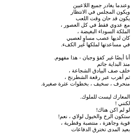
وعندما يغادر جميع اللاعبين
ويكون المجلس في الانتظار
يكون قد حان وقت اللعب
مع عدوي فقط في كل العصور ،
الملكة السوداء البغيضة ،
كان لديها عصب مساوٍ لعصبي
في مساعدتها لملكها غير الكفء.
أنا أيضًا غير كفؤ وجبان - هذا مفهوم.
منذ البداية جاثم
خلف صف البيادق الشجاعة ،
ثم أهرب عبر رقعة الشطرنج ،
منحرف ، سخيف ، بخطوات عثرة صغيرة.
المعارك ليست للملوك.
لكنني !
لو لم اكن هناك!
ستكون الرخ والخيول لولاي ، نعم!
قوية وجاهزة ، منتصبة وقطرية ،
بعيد المدى تخترق الدفاعات