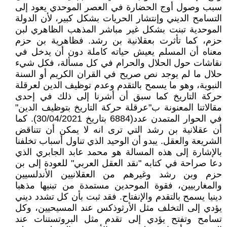
سبب وصول أوج الحضارة في العصر الموحدي يعود إلى
التسامح الديني وإنتشار الحريات بشكل كبير، لأن الدولة
الموحدية تبنت بشكل غير مباشر المذهب الظاهري لبن
حزم، كما تأثرت بعقلانية بن رشد. فظاهرية بن حزم
معناه أن المسلم يعيش حياته كاملة دون أن يدخل في
نقاشات حول الحلال والحرام في كل مسألة، فكل شيء
حلال ما لم يوجد نص صريح في القران الكريم أو السنة
النبوية، وهو ما يسمح بالتقدم وعدم توظيف الدين لعرقلة
حركة التاريخ كما سبق أن أشرنا إلى ذلك في إحدى
مقالاتنا المعنونة ب"عرقلة حركة التاريخ بتوظيف الدين"
في الحوار المتمدن عدد(6884 بتاريخ 30/04/2021). كما
أن عقلانية بن رشد التي ترى انه لا يمكن أن تتناقض
الشريعة والعقل. يبدو أن الوحيد الذي تناول أسباب تخلفنا
بالإشارة إلى هذه المسالة هو محمد عابد الجابري الذي
دعا صراحة في كتابه "نقد العقل العربي" للعودة إلى بن
حزم وبن رشد وغيرهم من العقلانيين الأندلسيين
والمغاربيين، فقوة الموحدين مستمدة من تبنيها مذهبا
دينيا يسمح بالتقدم والإنفتاح. فقد ثبت بأن كل تشدد ديني
يؤدي إلى التخلف مثل الأرثوذكس عند المسيحيين، وكل
تسامح وتفتح يؤدي إلى تقدم مثل البروتستنات عند