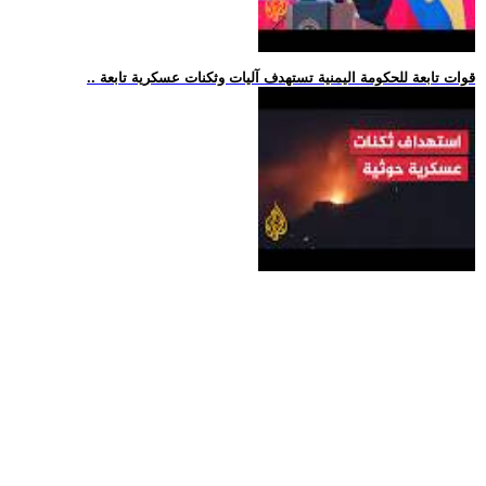
.. قوات تابعة للحكومة اليمنية تستهدف آليات وثكنات عسكرية تابعة