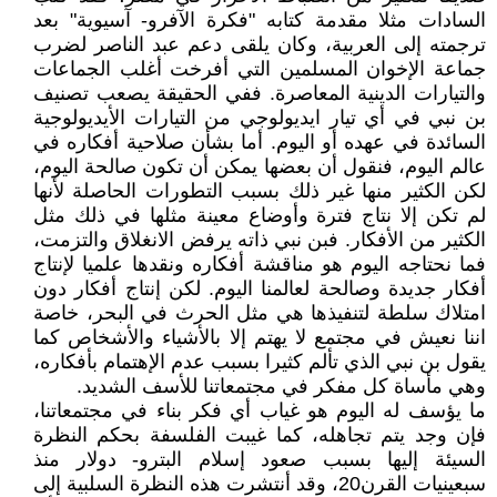
السادات مثلا مقدمة كتابه "فكرة الآفرو- آسيوية" بعد
ترجمته إلى العربية، وكان يلقى دعم عبد الناصر لضرب
جماعة الإخوان المسلمين التي أفرخت أغلب الجماعات
والتيارات الدينية المعاصرة. ففي الحقيقة يصعب تصنيف
بن نبي في أي تيار ايديولوجي من التيارات الأيديولوجية
السائدة في عهده أو اليوم. أما بشأن صلاحية أفكاره في
عالم اليوم، فنقول أن بعضها يمكن أن تكون صالحة اليوم،
لكن الكثير منها غير ذلك بسبب التطورات الحاصلة لأنها
لم تكن إلا نتاج فترة وأوضاع معينة مثلها في ذلك مثل
الكثير من الأفكار. فبن نبي ذاته يرفض الانغلاق والتزمت،
فما نحتاجه اليوم هو مناقشة أفكاره ونقدها علميا لإنتاج
أفكار جديدة وصالحة لعالمنا اليوم. لكن إنتاج أفكار دون
امتلاك سلطة لتنفيذها هي مثل الحرث في البحر، خاصة
اننا نعيش في مجتمع لا يهتم إلا بالأشياء والأشخاص كما
يقول بن نبي الذي تألم كثيرا بسبب عدم الإهتمام بأفكاره،
وهي مأساة كل مفكر في مجتمعاتنا للأسف الشديد.
ما يؤسف له اليوم هو غياب أي فكر بناء في مجتمعاتنا،
فإن وجد يتم تجاهله، كما غيبت الفلسفة بحكم النظرة
السيئة إليها بسبب صعود إسلام البترو- دولار منذ
سبعينيات القرن20، وقد أنتشرت هذه النظرة السلبية إلى