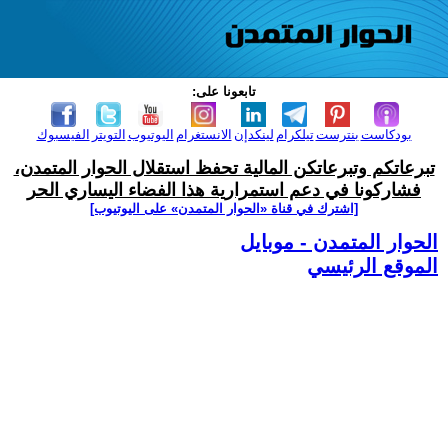
تابعونا على:
بودكاست
بنترست
تيلكرام
لينكدإن
الانستغرام
اليوتيوب
التويتر
الفيسبوك
تبرعاتكم وتبرعاتكن المالية تحفظ استقلال الحوار المتمدن،
فشاركونا في دعم استمرارية هذا الفضاء اليساري الحر
[اشترك في قناة ‫«الحوار المتمدن» على اليوتيوب]
الحوار المتمدن - موبايل
الموقع الرئيسي