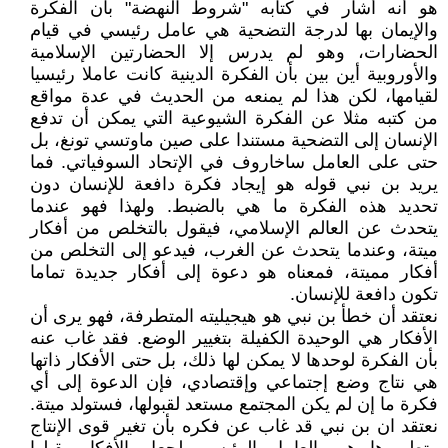
هو أنه أشار في كتابه "شروط النهضة" بأن الفكرة
والإيمان بها لدرجة التضحية هي عامل رئيسي في قيام
الحضارات، وهو لم يدرس إلا الحضارتين الإسلامية
والأوروبية أين بين بأن الفكرة الدينية كانت عاملا رئيسيا
لقيامها، لكن هذا لم يمنعه من الحديث في عدة مواقع
من كتبه مثلا عن الفكرة الشيوعية التي يمكن أن تدفع
الإنسان إلى التضحية مستندا على صين ماوتسي تونغ، بل
حتى على العامل ساخاروف في الإتحاد السوفياتي. فما
يريد بن نبي قوله هو إيجاد فكرة دافعة للإنسان دون
تحديد هذه الفكرة ما هي بالضبط. ولهذا فهو عندما
يتحدث عن العالم الإسلامي، فيقول بالتخلص من أفكار
ميتة، وعندما يتحدث عن الغرب، فيدعو إلى التخلص من
أفكار مميتة، فمعناه هو دعوة إلى أفكار جديدة تماما
تكون دافعة للإنسان.
نعتقد أن خطأ بن نبي هو هيجيليته المتطرفة، فهو يرى أن
الأفكار هي الوحيدة الكفيلة بتغيير الوضع. فقد غاب عنه
بأن الفكرة لوحدها لا يمكن لها ذلك، بل حتى الأفكار ذاتها
هي نتاج وضع إجتماعي وإقتصادي، فإن الدعوة إلى أي
فكرة ما إن لم يكن المجتمع مستعد لقبولها، فستولد ميتة.
نعتقد ان بن نبي قد غاب عن فكره بأن تغير قوى الإنتاج