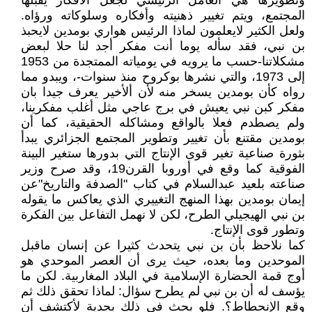
وتطويرها هي العامل الرئيسي لجعل الأفكار يقبلها
المجتمع، ويتم تغيير ذهنيته وأفكاره وسلوكاته ورؤاه.
ولعل الكثير لايعلمون لماذا الرئيس هواري بومدين لايحبذ
بن نبي، فقد سأله يوما أنت مفكر أجد لنا حلا لبعض
مشكلاتنا-حسب ما يرويه في يومياته الممتجدة من 1953
إلى 1973، والتي نشرها بوكروح منذ سنوات-، ويبدو مما
رواه كأن بومدين يسخر منه لأن ألأخير يعرف جيدا بان
مفكر كبن نبي يعيش في برج عاجي مثل أغلب مفكرينا،
ولم يصطدم فعلا بالواقع ومشاكله الحقيقية، كما أن
بومدين مقتنع بأن تغيير وتطوير المجتمع الجزائري يبدأ
بثورة صناعية تغير قوى الإنتاج التي بدورها ستغير البينة
الفوقية كما وقع في أوروبا القرن19، وقد صرح وزير
صناعته بلعيد عبدالسلام في كتاب "الصدفة والتاريخ"عن
إيمان بومدين بهذا المنهج التغييري الذي يعاكس ما يقوله
بن نبي الهيجيلي الطرح، لكن لا نهمل التفاعل بين الفكرة
وتطور قوى الإنتاج.
كما نلاحظ بأن بن نبي يتحدث كثيرا عن إنسان ماقبل
الموحدين وما بعده، حيث يرى أن العصر الموحدي هو
أوج قمة الحضارة الإسلامية في البلاد المغاربية. لكن ما
يؤسف له أن بن نبي لم يطرح سؤال: لماذا تحقق ذلك ثم
وقع الإنحطاط؟. فلو بحث في ذلك بجدية لأكتشف أن