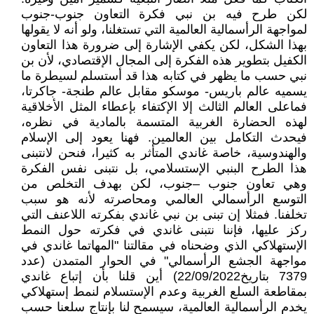
لكن طرح فيه بن نبي فكرة التعاون جنوب-جنوب
لمواجهة الرأسمالية العالمية التي تستغلنا، ولو أنه لا يقولها
بهذا الشكل، لكن يكفي الإشارة إلى ضرورة هذا التعاون
الكفيل بتطوير هذه الفكرة إلى المجال الإقتصادي، لأن بن
نبي حسب ما يظهر في كتابه هذا قد أستسلم لسيطرة ما
يسميه عالم باريس- موسكو مقابل عالم طنجة- جاكرتا،
فماعلى العالم الثالث إلا الإكتفاء بإعطاء المثل الأخلاقية
لهذه الحضارة الغربية المتسمة بالمادية في نظره،
فيحدث التكامل بين العالمين. فهنا يعود إلى الإسلام
والهندوسية، خاصة غاندي المتأثر به كثيرا، فنحن لانتبنى
هذا الطرح البنبي الإستسلامي، بل نتبنى نفس الفكرة
وهي تعاون جنوب –جنوب، لكن بهدف التخلص من
التوسع الرأسمالي العالمي ومحاصرته لأنه هو سبب
تخلفنا. فمثلا إن تبنى بن نبي غاندي بفكرته اللاعنف التي
ركز عليها، فإننا نتبنى غاندي في فكرته حول النمط
الإستهلاكي الذي وضحناه في مقالتنا "المهاتما غاندي في
مواجهة الجشع الرأسمالي" في الحوار المتمدن (عدد
7379 بتاريخ22/09/2022) أين قلنا بأن إتباع غاندي
بمقاطعة السلع الغربية وعدم الإستسلام لنمط إستهلاكي
يخدم الرأسمالية العالمية، سيسمح لنا بإنتاج سلعنا حسب