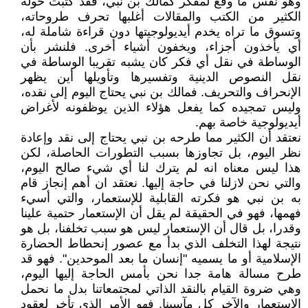
وهو نفس ما وقع لمفكر كمالك بن نبي، فقد كتبت حوله
الكثير من الكتب والمقالات أغلبها تحرف طروحاته،
وتسوق ما تراه يخدم أيديولوجيتها دون قراءة شاملة له،
أي يأخذون أجزاء، ويخفون أشياء أخرى. فلنشر بأن
الوساطة في نقل أي فكر كان يشبه تقريبا الوساطة في
نقل النصوص الدينية وتفسيرها وتأويلها أين يظهر
الإنحراف والتحريف. فمالك بن نبي يحتاج اليوم إلى نقده،
وليس تمجيده كما يفعل هؤلاء الذين يوظفونه لأغراض
أيديولوجية خاصة بهم.
نعتقد أن الكثير مما طرحه بن نبي يحتاج إلى نقد وإعادة
نظر اليوم، بل تجاوزها بسبب التطورات الحاصلة، لكن
هذا ليس معناه انه لم يترك لنا أي شيء صالح اليوم،
والتي نحن لازلنا في حاجة إليها. نعتقد ان أهم إنجاز قام
به بن نبي هو فكرته القابلية للإستعمار، والتي أسيء
فهمها، فهو في الحقيقة لم يقل أن الإستعمار حتمية علينا
وقدرا، بل قال أن الإستعمار ليس هو سبب تخلفنا، بل هو
نتيجة لهذا التخلف الذي بدأ مع عصور إنحطاط الحضارة
الإسلامية أو ما يسميه "إنسان ما بعد الموحدين". فهو قد
طرح مسالة هامة جدا نحن بأمس الحاجة إليها اليوم،
وهي ضروة القيام بالنقد الذاتي لمجتمعاتنا بدل ما نحمل
الإستعمار والآخر كل مآسينا. فهو الأمر الذي تأخر لعقود