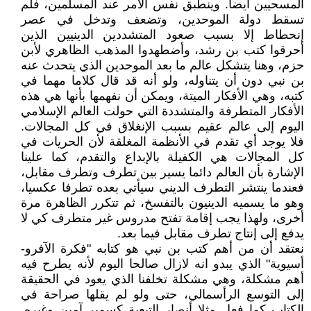
المسحيين أيضا. وينطبق نفس الأمر عند المسلمين، فلم
تسقط دولة الموحدين، وتضعف وتدخل في عصر
إنحطاط إلا بسبب صعود المتشددين الدينيين الذين
أحرقوا كتب بن رشد، وأضطهدوا المذهب الظاهري لأبن
حزم، وهنا يتشكل عالم ما بعد الموحدين الذي يتحدث عنه
بن نبي دون أن يتناوله، ولو أنه قد قال كلاما مهما في
كتبه، وهي الأفكار الميتة، ويمكن أن نفهمها بأنها هي هذه
الأفكار المتطرفة والمتشددة التي حولت العالم الإسلامي
اليوم إلى عالم عقيم بسبب الإنغلاق في كل المجالات.
فلا يوجد أي تقدم في الأنظمة المغلقة لأن الحريات في
كل المجالات هي الكفيلة بالإبداع والتقدم، كما علينا
الإشارة بأن العالم دائما يسير بين تطرف وتطرف مقابل،
فعندما ينتشر التطرف الديني سيأتي بعده تطرفا عكسيا،
وهو ما يسميه الدينيون بالتفسخ، ثم تتكرر الظاهرة مرة
أخرى، ولهذا يجب إقامة تفتح مدروس غير متطرف كي لا
يدفع إلى إنتاج تطرف مقابل فيما بعد.
نعتقد أن من أهم كتب بن نبي هو كتابه "فكرة الآفرو-
أسيوية" الذي يبدو انه لازال صالحا اليوم لأنه يطرح فيه
أهم مشكلة، وهي مشكلة تخلفنا الذي يعود في الحقيقة
إلى التوسع الرأسمالي، حتى ولو لم يقلها صراحة في
الكتاب كما فعل مثلا أنصار التبعية كسمير آمين وغيره.