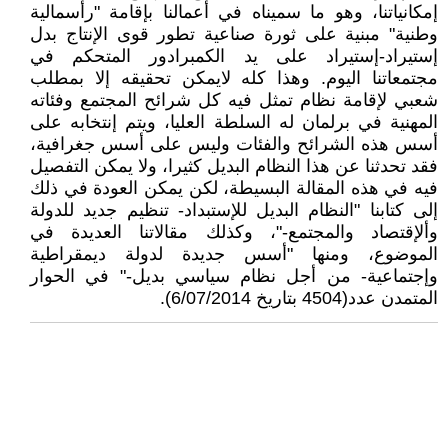
إمكانياتنا، وهو ما سميناه في أعمالنا بإقامة "رأسمالية
وطنية" مبنية على ثورة صناعية تطور قوى الإنتاج بدل
إستيراد-إستيراد على يد الكمبرادور المتحكم في
مجتمعاتنا اليوم. وهذا كله لايمكن تحقيقه إلا بمطلب
شعبي لإقامة نظام تمثل فيه كل شرائح المجتمع وفئاته
المهنية في برلمان له السلطة العليا، ويتم إنتخابه على
أسس هذه الشرائح والفئات وليس على أسس جغرافية،
فقد تحدثنا عن هذا النظام البديل كثيرا، ولا يمكن التفصيل
فيه في هذه المقالة البسيطة، لكن يمكن العودة في ذلك
إلى كتابنا "النظام البديل للإستبداد- تنظيم جديد للدولة
وألإقتصاد والمجتمع-"، وكذلك مقالاتنا العديدة في
الموضوع، ومنها "أسس جديدة لدولة ديمقراطية
وإجتماعية- من أجل نظام سياسي بديل-" في الحوار
المتمدن عدد(4504 بتاريخ 6/07/2014).