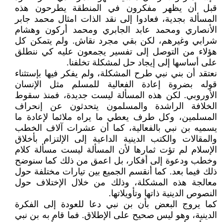
قبل أن يظهر مفكرون في المنطقة يطرحون هذه
المسألة بجدية، فعادوا إلى نقد الذات امثال محمد جابر
الأنصاري ومحمد عابد الجابري ومحمد أركون وهشام
شرابي وغيرهم، لكن بقي مجرد نقاش. ولم يتمكن كل
هؤلاء من التوصل إلى تفسير يجمعون عليه كي ننطلق
على أساسها إلى إيجاد حل لمشكلة تخلفنا.
نعتقد أن بني نبي طرح المشكلة، ولم يفكر فيها بإستثناء
قوله بضروة إعادة الفعالية للمسلم مثل الإنسان
الأوروبي. لكن هذه المسألة ليست جديدة، فمنذ سقوط
الخلافة الراشدة والمسلمون يتحدثون عن إنحراف
المسلمين، وكل طرف يعطي ما يراه ملائما لإعادة ما
يسميه بن نبي بالفعالية، كما أن عشرات آلاف الخطب
والمقالات والكتب الدينية الداعية إلى الإلتزام بأخلاق
الإسلام لم تؤت ثمارها لأن المسألة ليست مسألة كلام
وخطب ودعوة إلى أفكار، بل اعمق من ذلك كما سنوضح
ذلك فيما بعد. كما أنقسم الجميع بين تيارات مختلفة حول
معالجة هذه المشكلة، وذلك من خلال الإختلاف حول
النصوص الدينية ذاتها وتأويلاتها.
كما يروج البعض بأن بن نبي دعا للعودة إلى الفكرة
الدينية، وهو ليس صحيح على الإطلاق. فما قام به بن نبي