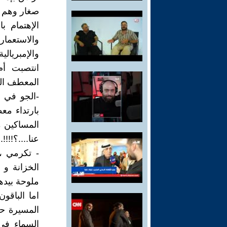
صغار وهم بح
الإهتمام 
والاستعما
والإمبريالي
انتصبت أم
المعطف الذي
-الجو في ا
بارتداء م
المساكين م
عنا....؟!!!!.
- تكرمي ، 
الخزانة و 
ملوحة بيدها
اما الباقو
المسيرة حس
السماء في