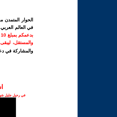
الحوار المتمدن م
في العالم العربي
ب
والمستقل، ليبقى ص
والمشاركة في دع
ا‫
في رحيل جليل شهبا