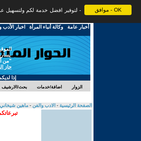
موافق - OK
لتوفير افضل خدمة لكم ولتسهيل عملي
أخبار عامة
-
وكالة أنباء المرأة
-
اخبار الأدب و
الموقع
يسارية
"من أج
حاز ال
إذا لديك
الزوار
اضافة/خدمات
بحث/الارشيف
الصفحة الرئيسية
-
الادب والفن
-
ماهين شيخاني
تبرعاتكم