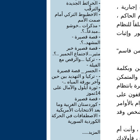
-
الخرائط الجديدة
إجبارية ،
والترقّب
-
الاخطبوط التركي أمام
الحاكم ،
صمت الأمم
قاً للنظام
-
مذكرات ..خوشو
..مبدعاً..؟.
ر وإثبات
-
قصة قصيرة -
المشهد..؟.
-
قصة قصيرة خبر
من فاسم"
مثير...لاجتماع الحمير ..؟.
-
- تركيا ...والرقص مع
الفيلة -
ن وبكلمة
-
الجسر _ قصة قصيرة
-
- تركيا و التهديد بين حين
 والمتمكن
وآخر بورقة المياه ..-
ة بانتظام
-
ثورة أيلول والآمال على
14تموز
اقفون على
-
قصة قصيرة
 بالأوامر
-
كوردستان الغربية وما
بعد الانتخابات الأمريكية
لشخص وقد
-
الاصطفافات في الحركة
الكوردية السورية
 ، وأنت أم
المزيد.....
 ، فأولادك