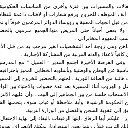
فالات والمسيرات بين فترة وأخرى من المناسبات الحكومية 
أنف الموظف للخروج ورفع شعارات أو لافتات داعمة للنظام 
ن قبل الجهات المعنية و رؤوساء الدوائر المرغمون خوفاً أو تمل
ولا يعفى أحياناً حتى المريض منها،الجميع ملزمون بالحضو
ب المفهوم المخابراتي .
حداهن وهي زوجة أحد الشخصيات الغير مرحب به من قبل الأ
كافياً لاعفاء والدته المربية من المشاركة الإجبارية .
وفي الفرصة الأخيرة اجتمع المدير " العميل " مع المدرسي
سية عن الوطن والوطنية وبأسلوبه الخطابي المميز باحترافيه
هائلة من الطاقة الثورية ، لحثهم بالتحضير للخروج إلى المسير
ل و الهروب أثناء المسيرة بعد عدة خطوات والاختباء بين الو
لانسحاب خلسة من بين الجماهير إلى البيت ، وأن عليهم الإلتزام
ن الحكومة الرشيدة، وأية ملاحظة أو غياب سوف يتحملها ا
ق إلى عقوبة السجن والفصل من الوزارة التربية.
ر ، عليكم أيها الرفاق ،ايتها الرفيقات ،البقاء إلى نهاية الإحتفال
ك التريث قيلاً ، ريثما يحين استعدادنا، يمكنك الانصراف بهدوء