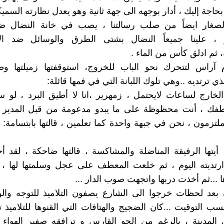
اجة إليك ، أدار بوجهه الى جهة ثانية وهو يعدل نظارته السميكة 
بالصغار ايضاً من صلب رسالتنا ، يصب في خانة النضال ض
ر ، علينا جميعاً النضال بشتى الطرق والوسائل ضد الا
ة، ثم ادلق كأس من الماء .
 آراس لتتحرك نحو الباب للخروج، استوقفتها زميلتها وط
 ترتديه ..وهي تلوك اللبانة التي في فمها قائلة:
لخارج لساعات لايحتمل ، زمهرير ،انا لا أطيق البرد ، لو
عطفك ، أنت محظوظة على ما يبدو مدعومة من قبل المدير ،
لتزمون ، نحن في جبهة واحدة كما تعلمين ، قالتها بابتسامة: ي
أيتها الرفيقة المناضلة والمشاكسة ، قالتها ضاحكة ، لقد 
ارتديته اليوم ، ثم خلعت المعطف على عجل وسلمتها لها ، 
 ...ثم أخذت دربها واتجهت صوب الدار ...
ن بعد لحظات خرجوا الى الشارع يصفون التلاميذ للتوجه وا
ب التوقيت ...كان الضجيج والهتافات التي القنوها للتلاميذ
 المدينة ، بالرغم من الجو القارس و ترافقه صفير الهواء