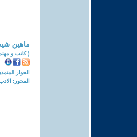
ماهين شيخ
( كاتب و مهتم
الحوار المتمدن-العدد: 7472 - 22
المحور: الادب