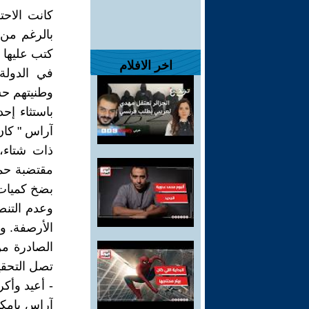
كانت الاحت
بالرغم من 
كتب عليها م
اخر الافلام
في الدولة 
وطنيتهم حس
باستثاء إ
آراس " كان 
ذات شتاء، 
مقتضبة حما
بضخ كميات 
وعدم التنص
الأرصفة. وا
الصادرة م
تصل التحقي
- أعيد وأكر
آراس بإمكان