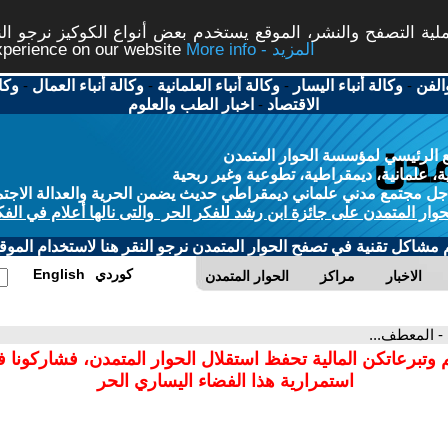
ة التصفح والنشر، الموقع يستخدم بعض أنواع الكوكيز نرجو النق
More info - المزيد
experience on our website
الفن
-
وكالة أنباء اليسار
-
وكالة أنباء العلمانية
-
وكالة أنباء العمال
-
وكا
الاقتصاد
-
اخبار الطب والعلوم
 الرئيسي لمؤسسة الحوار المتمدن
، علمانية، ديمقراطية، تطوعية وغير ربحية
ل مجتمع مدني علماني ديمقراطي حديث يضمن الحرية والعدالة الاجتم
حوار المتمدن على جائزة ابن رشد للفكر الحر والتى نالها أعلام في الفك
م مشاكل تقنية في تصفح الحوار المتمدن نرجو النقر هنا لاستخدام الموقع
كوردي
English
الاخبار
مراكز
الحوار المتمدن
- المعطف...
 وتبرعاتكن المالية تحفظ استقلال الحوار المتمدن، فشاركونا 
استمرارية هذا الفضاء اليساري الحر