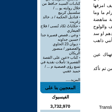
كتابـات السيـد حـافظ من
يف امزقها
خلال روايته يو ... /
ام ما وما
سلسبيل كريبع
-
قناديل الحكمة / د. خالد
مة مناهضة
زغريت
-
حكاياتْ تَكاد تُنسى / فلاح
ف والولوج
العيفاري
دهم او سد
-
وعي ـ قصص قصيرة جدا
/ حسين جداونه
نني ذاهب
-
ديوان 23 الحاوي
والعصفور / منصور
الريكان
هناك عين
-
كتاب «عين على القصة
القصيرة: تأملات نقدية في
تسع رؤى قصصية م ... /
ن ثم تأكد
حميد عقبي
المزيد.....
المعجبين بنا على
الفيسبوك
3,732,970
Transl