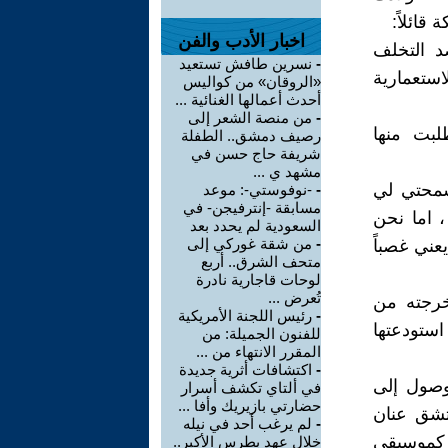
قائلاً:
اخبار الأدب والفن
د التخلف
-
نسرين طافش تستعيد
ستعمارية
«الروقان» من كواليس
أحدث أعمالها الغنائية ...
-
من منصة الشعر إلى
لبت منها
رصيف دمشق.. الطفلة
شريفة حاج حسن في
مشهد ي ...
 سمحتي لي
-
-نوفوستي-: موعد
مسابقة -إنترفيجن- في
 اما نحن
السعودية لم يحدد بعد
-
من شقة غوركي إلى
عني غصباً
متحف الشرق.. أربع
لوحات قاجارية نادرة
تُعرض ...
أخرجته من
-
رئيس اللجنة الأمريكية
استودعتها
للفنون الجميلة: من
المقرر الانتهاء من ...
-
اكتشافات أثرية جديدة
لوصول إلى
في ألتاي تكشف أسرار
حضارتي بازيريك وأفا ...
 تشق عنان
-
لم يرغب أحد في نيله
 كموسيقى
خلال عهد بطرس الأكبر..