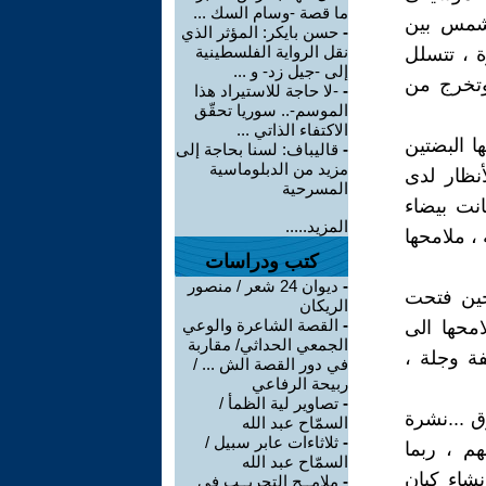
ما قصة -وسام السك ...
لشمس بين
-
حسن بايكر: المؤثر الذي
نقل الرواية الفلسطينية
ة ، تتسلل
إلى -جيل زد- و ...
وتخرج من
-
-لا حاجة للاستيراد هذا
الموسم-.. سوريا تحقّق
الاكتفاء الذاتي ...
ا البضتين
-
قاليباف: لسنا بحاجة إلى
مزيد من الدبلوماسية
نظار لدى
المسرحية
انت بيضاء
المزيد.....
، ملامحها
كتب ودراسات
-
ديوان 24 شعر / منصور
حين فتحت
الريكان
-
القصة الشاعرة والوعي
محها الى
الجمعي الحداثي/ مقاربة
ة وجلة ،
في دور القصة الش ... /
ربيحة الرفاعي
-
تصاوير لية الظمأ /
ق ...نشرة
السمّاح عبد الله
-
ثلاثاءات عابر سبيل /
م ، ربما
السمّاح عبد الله
نشاء كيان
-
ملامــح التجريــب في