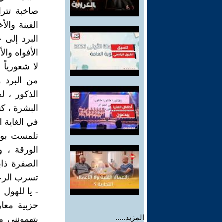
صاخبة تتر
الفينة وال
البرد إلى 
الأفواه وا
لا شعورياً
من البرد 
الذكور ، ل
البشرة ، ك
في الغاية ا
تلمست بوج
الورقة ، 
الصفرة ذا
تسرب الرعب
- يا للهول 
حزبية معا
المزيد.....
يتهمونني م