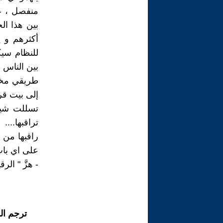
منفصل ، علي
بين هذا ال
أكثرهم و ي
للنظام سيك
بين الناس ب
طريقي مخب
إلى بيت قري
تسللت شيئ
تراقبها....
راقبها من 
على اي باب
- هزَّ " ال
ترجم ال