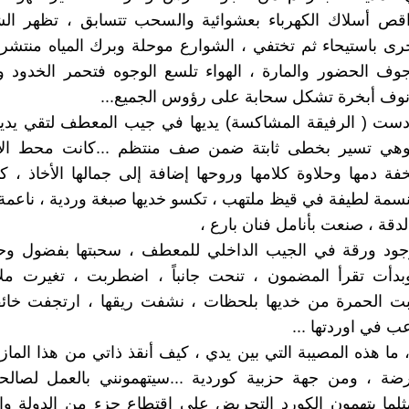
اقص أسلاك الكهرباء بعشوائية والسحب تتسابق ، تظهر ا
أخرى باستيحاء ثم تختفي ، الشوارع موحلة وبرك المياه منتشر
جوف الحضور والمارة ، الهواء تلسع الوجوه فتحمر الخدود 
لأنوف أبخرة تشكل سحابة على رؤوس الجميع...
 دست ( الرفيقة المشاكسة) يديها في جيب المعطف لتقي يديه
وهي تسير بخطى ثابتة ضمن صف منتظم ...كانت محط الأ
خفة دمها وحلاوة كلامها وروحها إضافة إلى جمالها الأخاذ ، ك
نسمة لطيفة في قيظ ملتهب ، تكسو خديها صبغة وردية ، ناعمة 
لدقة ، صنعت بأنامل فنان بارع ،
ود ورقة في الجيب الداخلي للمعطف ، سحبتها بفضول و
وبدأت تقرأ المضمون ، تنحت جانباً ، اضطربت ، تغيرت ملا
بت الحمرة من خديها بلحظات ، نشفت ريقها ، ارتجفت خائف
 في اوردتها ...
، ما هذه المصيبة التي بين يدي ، كيف أنقذ ذاتي من هذا الماز
رضة ، ومن جهة حزبية كوردية ...سيتهمونني بالعمل لصالحه
ثلما يتهمون الكورد التحريض على اقتطاع جزء من الدولة وإ