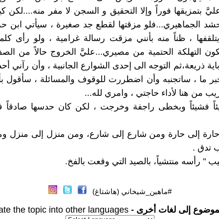
َّ بتمزيقها فوراً وإلا التحقيق و السجن لا مفر منه....لكن ك
حشد الجماهيري...فلو مزقتها لقطع جد صغيرة ، سيأتي ابن حر
تلقفها ، ظناً منه بأنني مزقت رسالة غرامية ، ولو رأى كل
ون التهلكة الحتمية من مصيري...عليَّ الخروج حالاً من الص
اية ذريعة،ثم التوجه الى إحدى الشوارع الجانبية ، وأن رآني أح
ر ما ، ساتجنبه وأن اضطررت للوقوف والمسائلة ، سأقول بأ
ب من هنا لأداء حاجتي ، وامري لله...
اً فشيئاً وبخطى راجفة وخرجت ، لكن كان حدسها صادقاً ف
حارة إلى حارة ومن شارع إلى شارع، ومن منزل إلى منزل وم
 تدق .
رقيب " رأسه منتشياً، بالصيد التي وقعت بالفخ.
#ماهين_شيخاني (هاشتاغ)
موضوع إلى لغات أخرى -
ate the topic into other languages