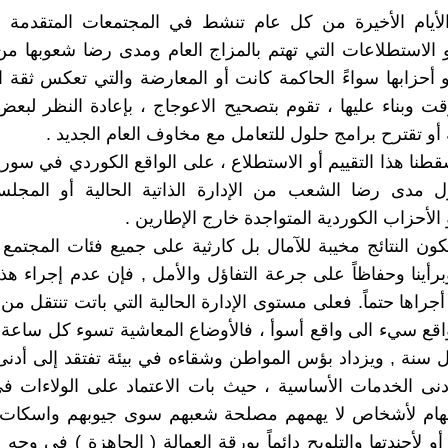
لأيام الأخيرة من كل عام تنشط في المجتمعات المتقدمة و
و الاستطلاعات التي تهتم بالمزاج العام ومدى رضا شعوبها 
و أحزابها سواءً الحاكمة كانت أو المعارضة والتي تعكس ثقة 
ت وبناء عليها ، تقوم بتصحيح الاعوجاج ، بإعادة النظر لبعض
 أو تقترح برامج حلول للتعامل مع مخاوف العام الجديد .
قطنا هذا التقييم أو الاستطلاع ، على الواقع الكوردي في سوريا
 مدى رضا الشعب من الإدارة الذاتية الحالية أو المجل
الأحزاب الكوردية المتواجدة خارج الإطارين .
ن النتائج مخيبة للآمال بل كارثية على جميع فئات المجتم
برأينا وحفاظاً على جرعة التفاؤل والأمل , فإن عدم إجراء هذ
راها حتماً. فعلى مستوى الإدارة الحالية التي باتت تنتقل م
قع سيء الى واقع أسوأ ، فالأوضاع المعاشية تسوء كل ساعة
 سنة , ويزداد بؤس المواطن وشقاءه في بيئة تفتقد إلى أدن
أدنى الخدمات الأساسية ، حيث بات الاعتماد على الولاءات في
مهام لأشخاص لا يهمهم مصلحة شعبهم سوى جيوبهم واسكا
و لأجندتها والتلويح دائماً بورقة العمالة ( الجاهزة ) في وجه 