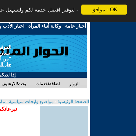
موافق - OK
لتوفير افضل خدمة لكم ولتسهيل عملي
أخبار عامة
-
وكالة أنباء المرأة
-
اخبار الأدب و
الموقع
يسارية
"من أج
حاز ال
إذا لديك
الزوار
اضافة/خدمات
بحث/الارشيف
الصفحة الرئيسية
-
مواضيع وابحاث سياسية
-
ماه
تبرعاتكم