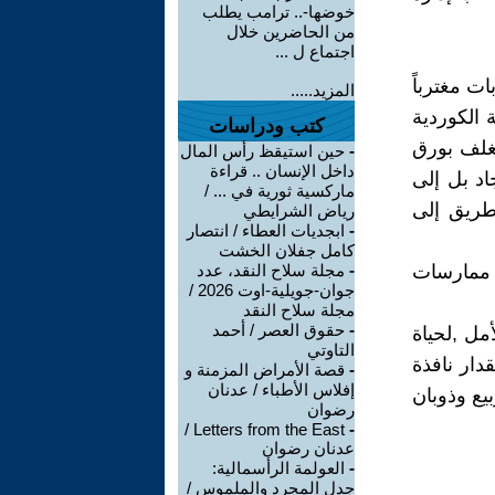
خوضها-.. ترامب يطلب
من الحاضرين خلال
اجتماع ل ...
ت مغترباً
المزيد.....
 الكوردية
كتب ودراسات
غلف بورق
-
حين استيقظ رأس المال
داخل الإنسان .. قراءة
اد بل إلى
ماركسية ثورية في ... /
لطريق إلى
رياض الشرايطي
-
ابجديات العطاء / انتصار
كامل جفلان الخشت
ت ممارسات
-
مجلة سلاح النقد، عدد
جوان-جويلية-اوت 2026 /
مجلة سلاح النقد
-
حقوق العصر / أحمد
مل ,لحياة
التاوتي
دار نافذة
-
قصة الأمراض المزمنة و
إفلاس الأطباء / عدنان
يع وذوبان
رضوان
Letters from the East /
-
عدنان رضوان
-
العولمة الرأسمالية:
جدل المجرد والملموس /