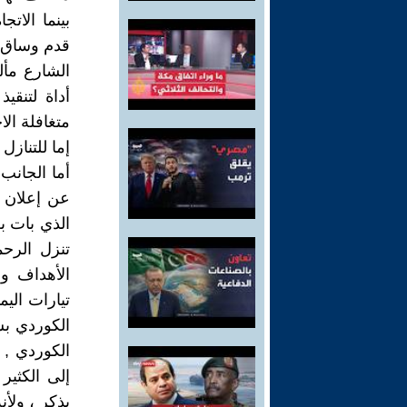
بينما الات
قدم وساق ،
الشارع مأل
أداة لتنقي
متغافلة ال
إما للتنازل
أما الجانب
عن إعلان خ
الذي بات بل
تنزل الرح
الأهداف وف
تيارات اليم
الكوردي ب
الكوردي , 
إلى الكثي
يذكر ، ولأن