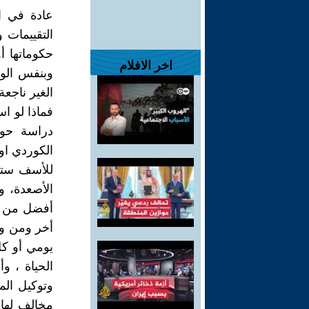
عادة في ا
التقييمات 
حكوماتها أ
اخر الافلام
وبنفس الوق
الغير ناجعة
فماذا لو اس
دراسة حول
الكوردي او 
للأسف ستكو
الأصعدة، و
أفضل من أج
أخر ومن وا
يومي أو كل
الحياة ، و
وتوكيل ال
مخالف لها أ