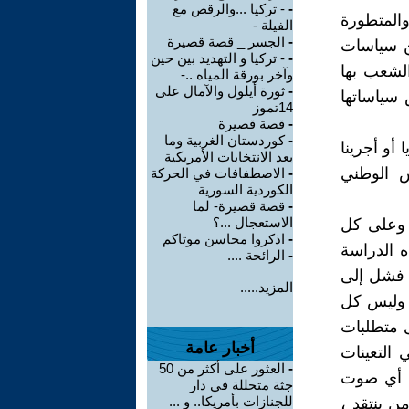
-
- تركيا ...والرقص مع
المتطورة
الفيلة -
-
الجسر _ قصة قصيرة
من سياسات
-
- تركيا و التهديد بين حين
الشعب بها
وآخر بورقة المياه ..-
-
ثورة أيلول والآمال على
 سياساتها
14تموز
-
قصة قصيرة
-
كوردستان الغربية وما
 أو أجرينا
بعد الانتخابات الأمريكية
س الوطني
-
الاصطفافات في الحركة
الكوردية السورية
-
قصة قصيرة- لما
الاستعجال ...؟
ع وعلى كل
-
اذكروا محاسن موتاكم
ه الدراسة
-
الرائحة ....
ن فشل إلى
المزيد.....
 وليس كل
ى متطلبات
أخبار عامة
 التعينات
-
العثور على أكثر من 50
ت أي صوت
جثة متحللة في دار
للجنازات بأمريكا.. و ...
من ينتقد ،