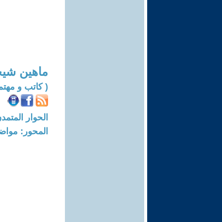
ماهين شيخ
( كاتب و مهتم
الحوار المتمدن-العدد: 7163 - 22
المحور: مواض