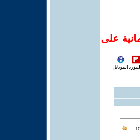
انية على
يبورد
الموبايل