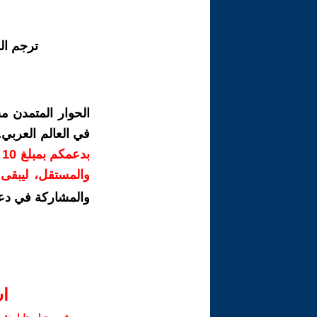
ترجم ال
الحوار المتمدن م
في العالم العربي
ب
والمستقل، ليبقى ص
والمشاركة في دع
ا‫