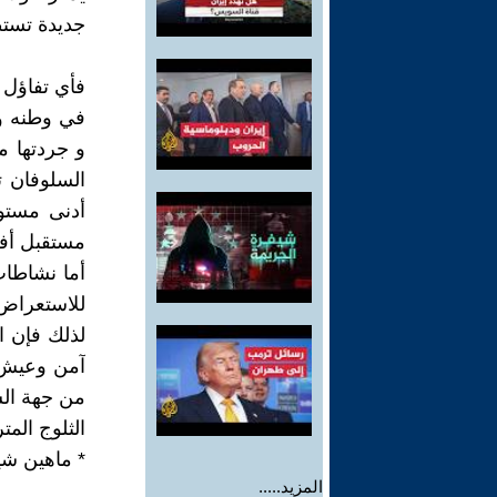
جديدة تستطي
فأي تفاؤل 
في وطنه و 
و جردتها 
السلوفان تح
أدنى مستوي
مستقبل أفضل
أما نشاطات
للاستعراض ا
لذلك فإن ا
آمن وعيش ك
من جهة الش
الثلوج المت
* ماهين شي
المزيد.....