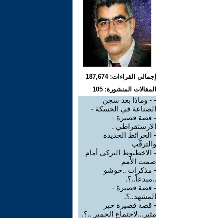
إجمالي القراءات: 187,674
المقالات المنشورة: 105
-
- وماذا بعد سجن
الصناعة في الحسكة -
-
قصة قصيرة -
الارستقراطي .
-
الخرائط الجديدة
والترقّب
-
الاخطبوط التركي أمام
صمت الأمم
-
مذكرات ..خوشو
..مبدعاً..؟.
-
قصة قصيرة -
المشهد..؟.
-
قصة قصيرة خبر
مثير...لاجتماع الحمير ..؟.