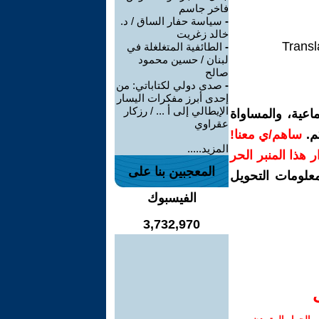
فاخر جاسم
-
سياسة حفار الساق / د.
خالد زغريت
Transl
-
الطائفية المتغلغلة في
لبنان / حسين محمود
صالح
-
صدى دولي لكتاباتي: من
إحدى أبرز مفكرات اليسار
الإيطالي إلى أ ... / رزكار
اعية، والمساواة
عقراوي
م.
ساهم/ي معنا!
المزيد.....
رار هذا المنبر الحر
المعجبين بنا على
معلومات التحويل
الفيسبوك
3,732,970