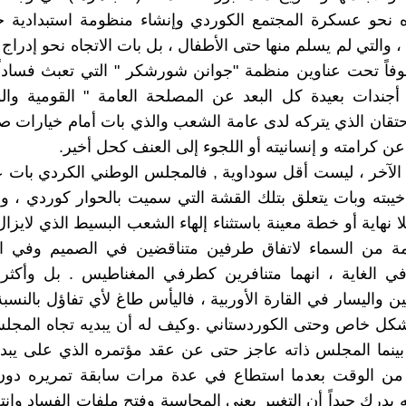
جاه نحو عسكرة المجتمع الكوردي وإنشاء منظومة استبدادية 
 والتي لم يسلم منها حتى الأطفال ، بل بات الاتجاه نحو إدراج
وفاً تحت عناوين منظمة "جوانن شورشكر " التي تعبث فسادا
ذ أجندات بعيدة كل البعد عن المصلحة العامة " القومية وال
احتقان الذي يتركه لدى عامة الشعب والذي بات أمام خيارات ص
 عن كرامته و إنسانيته أو اللجوء إلى العنف كحل أخير.
 الآخر ، ليست أقل سوداوية , فالمجلس الوطني الكردي بات ع
يبته وبات يتعلق بتلك القشة التي سميت بالحوار كوردي ، وه
ا نهاية أو خطة معينة باستثناء إلهاء الشعب البسيط الذي لايزا
مة من السماء لاتفاق طرفين متناقضين في الصميم وفي ال
ي الغاية ، انهما متنافرين كطرفي المغناطيس . بل وأكثر 
ين واليسار في القارة الأوربية ، فاليأس طاغ لأي تفاؤل بالنسب
شكل خاص وحتى الكوردستاني .وكيف له أن يبديه تجاه المجل
بينما المجلس ذاته عاجز حتى عن عقد مؤتمره الذي على يبد
ر من الوقت بعدما استطاع في عدة مرات سابقة تمريره دون 
ه يدرك جيداً أن التغيير يعني المحاسبة وفتح ملفات الفساد وان