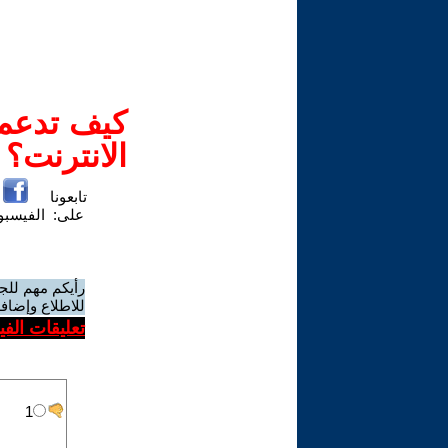
كيف تدعم-
الانترنت؟
تابعونا
على:
الفيسب
رأيكم مهم للج
للاطلاع وإضافة
تعليقات الف