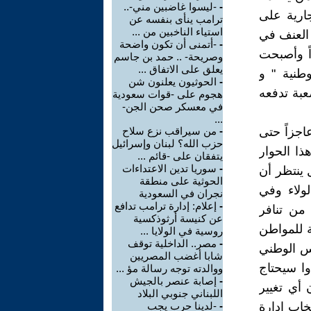
-
-ليسوا غاضبين مني-..
جارية على
ترامب ينأى بنفسه عن
استياء الناخبين من ...
 العنف في
-
-أتمنى أن تكون واضحة
ً وأصبحت
وصريحة- .. حمد بن جاسم
يعلق على الاتفاق ...
وطنية " و
-
الحوثيون يعلنون شن
عبة تدفعه
هجوم على -قوات سعودية
في معسكر صحن الجن-
...
اجزاً حتى
-
من سيراقب نزع سلاح
حزب الله؟ لبنان وإسرائيل
ذا الحوار
يتفقان على -قائم ...
-
سوريا تدين الاعتداءات
ل ينتظر أن
الحوثية على منطقة
ولاء وفي
نجران في السعودية
-
إعلام: إدارة ترامب تدافع
من تنافر
عن كنيسة أرثوذكسية
ة للمواطن
روسية في الولايا ...
-
مصر.. الداخلية توقف
س الوطني
شابا أغضب المصريين
وا سيحتاج
ووالدته توجه رسالة مؤ ...
-
إصابة عنصر بالجيش
أي تغيير
اللبناني جنوبي البلاد
تخاب إدارة
-
-لدينا حرب يجب