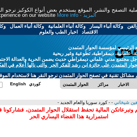
ة التصفح والنشر، الموقع يستخدم بعض أنواع الكوكيز نرجو النق
More info - المزيد
experience on our website
الفن
-
وكالة أنباء اليسار
-
وكالة أنباء العلمانية
-
وكالة أنباء العمال
-
وكا
الاقتصاد
-
اخبار الطب والعلوم
 الرئيسي لمؤسسة الحوار المتمدن
، علمانية، ديمقراطية، تطوعية وغير ربحية
ل مجتمع مدني علماني ديمقراطي حديث يضمن الحرية والعدالة الاجتم
حوار المتمدن على جائزة ابن رشد للفكر الحر والتى نالها أعلام في الفك
م مشاكل تقنية في تصفح الحوار المتمدن نرجو النقر هنا لاستخدام الموقع
كوردي
English
الاخبار
مراكز
الحوار المتمدن
ين شيخاني
- - كورد سوريا والعام الجديد -
 وتبرعاتكن المالية تحفظ استقلال الحوار المتمدن، فشاركونا 
استمرارية هذا الفضاء اليساري الحر