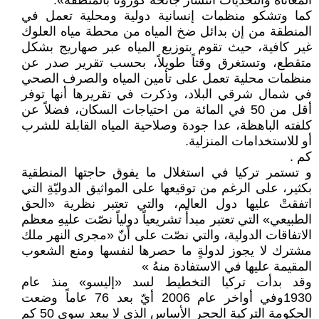
المعاناة والتحديات انتشار جائحة كورونا بالمنطقة».
كما وتشكو منظمات إنسانية دولية ومحلية تعمل في
المنطقة من إن بدائل ضخ المياه من محطة مياه العلوك
غير كافية، حيث تقوم بتوزيع المياه عبر صهاريج بشكل
متقطع، وتستغرق وقتاً طويلاً، بحسب تقرير صدر عن
منظمات محلية تعمل على تأمين المياه والصرف الصحي
في شمال شرقي البلاد، وذكرت في تقريرها أنها توفر
أقل من 50 في المائة من احتياجات السكان، فضلاً عن
كلفته الباهظة، عدا جودة وصلاحية المياه القابلة للشرب
أو للاستخدامات المنزلية.
كم .
و تستمر تركيا في استغلال ما يفوق حاجتها المنطقية
بكثير، على الرغم من توقيعها على المواثيق الدوليّةِ التي
اتفقتْ عليها دول العالم، والتي تعتبر نظرية «الحق
الطبيعي» التي تعتبر مبدأً تشريعياً دولياً نصّت عليهِ معظم
الاتفاقات الدولية، والتي نصّت على أنّ «مجرى النهر ملك
مشترك لا يجوز لدولةٍ ما حصرها لنفسها ومنع الشعوب
المقيمة عليها في الاستفادة منهُ »
وقد بدأت تركيا التخطيط لسد «إليسو» منذ عام
1930وفي أواخر عام 2006 أيّ بعد 76 عاماً وضعت
الحكومة التركية الحجر الأساس الذي لا يبعد سوى 50 كم