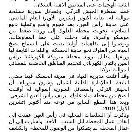
الثانية الهجمات على المناطق الآهلة بالسكان.
فمنذ سيطرة الجيش التركي، وفصائل سورية مسلحة
موالية له، بداية أكتوبر (تشرين الأول) العام الماضي،
على مدينة رأس العين، بعد هجوم واسع وعملية «نبع
السلام»، تحولت محطة العلوك إلى ورقة ضغط بين
موسكو وأنقرة، وقد دخلت على خط المفاوضات،
وتوصلوا إلى تفاهمات أولية نصت على السماح بضخ
المياه من العلوك نحو مدينة الحسكة، والبلدات التابعة لها
وريفها، مقابل تزويد محطة مبروكة الكهربائية برأس
العين بالتيار الكهربائي لتخديم المناطق الخاضعة للفصائل
الموالية لتركيا.
وقد أعلنت مديرية المياه في مدينة الحسكة فيما مضى،
التابعة. لـ«الإدارة الذاتية لشمال وشرق سوريا»، أن
الجيش التركي والفصائل السورية الموالية له أوقفت
الضخ من محطة مياه علوك، بريف رأس العين الشرقي.
ويعد هذا القطع السابع من نوعه منذ أكتوبر (تشرين
الأول) 2019.
وذكرت أن السلطات المحلية في رأس العين عمدت إلى
إيقاف عمل المحطة ليل السبت - الأحد، وأشارت إلى أن
عمال المحطة لم يتمكنوا من الوصول للمحطة، والكشف