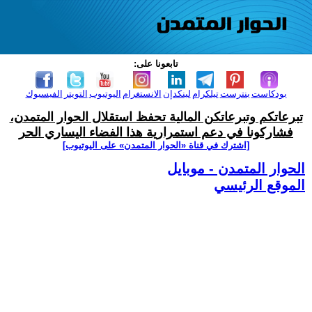
تابعونا على:
بودكاست
بنترست
تيلكرام
لينكدإن
الانستغرام
اليوتيوب
التويتر
الفيسبوك
تبرعاتكم وتبرعاتكن المالية تحفظ استقلال الحوار المتمدن،
فشاركونا في دعم استمرارية هذا الفضاء اليساري الحر
[اشترك في قناة ‫«الحوار المتمدن» على اليوتيوب]
الحوار المتمدن - موبايل
الموقع الرئيسي