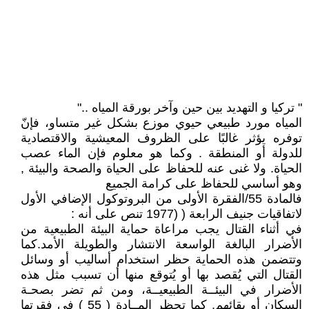
" تركيا و التهديد بين حين وآخر بورقة المياه .."
المياه مورد طبيعي حيوي موزع بشكل غير متساو، فإنّ
توفره يؤثر غالبًا على الظروف المعيشية والاقتصادية
للدولة أو المنطقة . وكما هو معلوم فإن الماء عصب
الحياة. ولا غنى عنه للحفاظ على الحياة والصحة والبيئة ,
وهو أساسي للحفاظ على كرامة الجميع
فالمادة 55/الفقرة الأولى من البروتوكول الإضافي الأول
لاتفاقيات جنيف الرابعة ( (1977 تنص على أنه :
في أثناء القتال يجب مراعاة حماية البيئة الطبيعية من
الأضرار البالغة الواسعة الانتشار والطويلة الأمد.كما
وتتضمن هذه الحماية حظر استخدام أساليب أو وسائل
القتال التي يُقصد بها أو يُتوقع منها أن تسبب مثل هذه
الأضرار في البيئــة الطبيعيــة، ومن ثم تضر بصحـة
السكان أو بقائهم. كما تحظر المــادة ( 55 ) في فقرتها