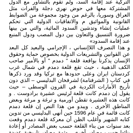
التركية عند إقامة السد، ولم تقوم بالتشاور مع الدول
المشتركة معها في حوض نهري دجلة والفرات مثل
العراق وسوريا، بالرغم من وجود مجموعة من الضوابط
القانونية والمواثيق م والاتفاقيات الدولية التي تحكم
عمليات إنشاء وتدشين السدود المائية، والتي من بينها
ضرورة التنسيق والتعاون بين دول المصب ودول المنبع
عند إقامة السدود»
و هذا التصرف اللاإنساني ، الإجرامي والبعيد كل البعد
عن القوانين والتشريعات الدولية بخصوص حماية وحقوق
الإنسان يذكرنا بواقعة قلعة " دمدم " أو بالأمير صاحب
الكف الذهبية ، حيث تقع قلعة دمدم في شمال غرب
كردستان ايران وعلى حدودها مع تركيا وقد ورد ذكرها
في كتاب ( الشرفنامة) لشرفخان البدليسي – الذي دون
تأريخ الأمارات الكردية في القرون الوسطى – حيث
يقول إن دمدم كانت قلعة لرئيس عشيرة برادوست . و
كانت هذه العشيرة تقطن أورمية و ترغة و مرغة وبعض
المناطق الأخرى . ويبدو من هذا النص إن قلعة دمدم
كانت قائمة في عام 1596 حين أنهى البدليسي من تدوين
كتابه الشهير وأغلب الظن أن معركة قلعة دمدم وقعت
بعد سنوات من بناء القلعة حسب بعض المصادر أو إعادة
بنائها حسب مصادر أخرى , وثمة مصادر تاريخية عديدة