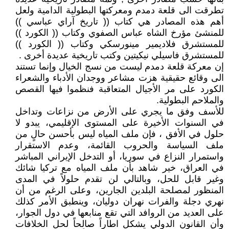
تطرقت الى قلعة دمدم ومعركتها البطولية الدامية ولعل
أهم هذه المصادر هي كتاب (( تاريخ آراي عباسي ))
للمنشئ مؤرخ الشاه عباس الصفوي وكتاب (( الكورد ))
للمستشرق فلاديمير مينورسكي وكتاب (( الكورد ))
للمستشرق فاسيلي نيكيتين وكتب تاريخية عديدة أخرى .
إن معركة قلعة دمدم ليست من نسج الخيال وإنما تستند
الى وقائع حقيقية هزت مشاعر ووجدان الأدباء والشعراء
الكورد على مر الأجيال المتعاقبة فنظموا فيها القصص
والملاحم البطولية.
للأسف وفق ما يجري على الأرض من نزاعات وتداخل
في السنوات الأخيرة على المستوى الإقليمي، يبدو لا
حلول في الأفق ، فإن ملف المياه ليس بأحسن حالٍ من
ملف السياسة والحروب القائمة، وعدم الاستقرار
واستمرار النزاع في سوريا، أو التدخل الإيراني المباشر
في العراق، خير شاهد بأن ملف المياه مع تركيا شائك
وغير قابل للحل، وبالتالي لن تقدم حلولاً في المدى
المنظور لمصلحة البلدين الجارين، وعلى الرغم من أن
نهري دجلة والفرات نهران دوليان، وينطبق الأمر كذلك
على العديد من الروافد التي تقع منابعها في دول الجوار،
وأن القانون الدولي يشكل اطاراً صالحاً لحل الخلافات