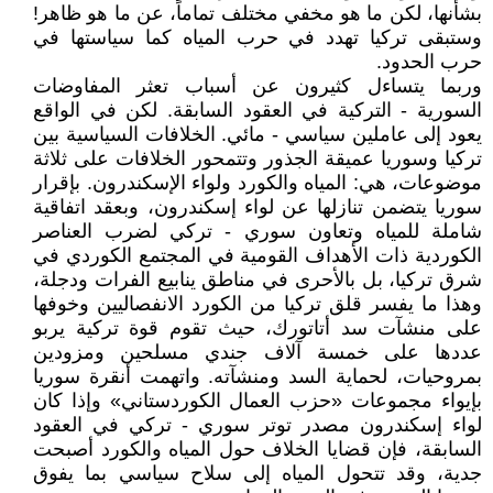
بشأنها، لكن ما هو مخفي مختلف تماماً، عن ما هو ظاهر!
وستبقى تركيا تهدد في حرب المياه كما سياستها في
حرب الحدود.
وربما يتساءل كثيرون عن أسباب تعثر المفاوضات
السورية - التركية في العقود السابقة. لكن في الواقع
يعود إلى عاملين سياسي - مائي. الخلافات السياسية بين
تركيا وسوريا عميقة الجذور وتتمحور الخلافات على ثلاثة
موضوعات، هي: المياه والكورد ولواء الإسكندرون. بإقرار
سوريا يتضمن تنازلها عن لواء إسكندرون، وبعقد اتفاقية
شاملة للمياه وتعاون سوري - تركي لضرب العناصر
الكوردية ذات الأهداف القومية في المجتمع الكوردي في
شرق تركيا، بل بالأحرى في مناطق ينابيع الفرات ودجلة،
وهذا ما يفسر قلق تركيا من الكورد الانفصاليين وخوفها
على منشآت سد أتاتورك، حيث تقوم قوة تركية يربو
عددها على خمسة آلاف جندي مسلحين ومزودين
بمروحيات، لحماية السد ومنشآته. واتهمت أنقرة سوريا
بإيواء مجموعات «حزب العمال الكوردستاني» وإذا كان
لواء إسكندرون مصدر توتر سوري - تركي في العقود
السابقة، فإن قضايا الخلاف حول المياه والكورد أصبحت
جدية، وقد تتحول المياه إلى سلاح سياسي بما يفوق