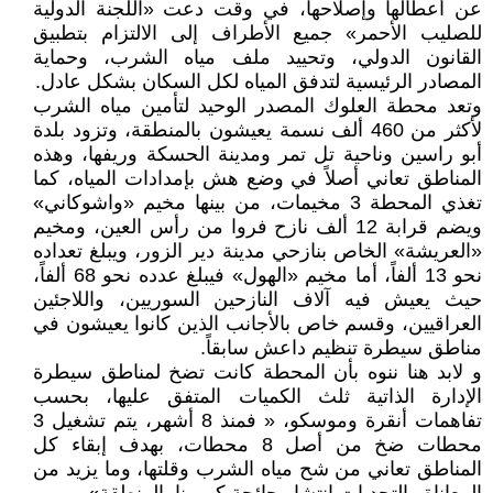
عن أعطالها وإصلاحها، في وقت دعت «اللجنة الدولية
للصليب الأحمر» جميع الأطراف إلى الالتزام بتطبيق
القانون الدولي، وتحييد ملف مياه الشرب، وحماية
المصادر الرئيسية لتدفق المياه لكل السكان بشكل عادل.
وتعد محطة العلوك المصدر الوحيد لتأمين مياه الشرب
لأكثر من 460 ألف نسمة يعيشون بالمنطقة، وتزود بلدة
أبو راسين وناحية تل تمر ومدينة الحسكة وريفها، وهذه
المناطق تعاني أصلاً في وضع هش بإمدادات المياه، كما
تغذي المحطة 3 مخيمات، من بينها مخيم «واشوكاني»
ويضم قرابة 12 ألف نازح فروا من رأس العين، ومخيم
«العريشة» الخاص بنازحي مدينة دير الزور، ويبلغ تعداده
نحو 13 ألفاً، أما مخيم «الهول» فيبلغ عدده نحو 68 ألفاً،
حيث يعيش فيه آلاف النازحين السوريين، واللاجئين
العراقيين، وقسم خاص بالأجانب الذين كانوا يعيشون في
مناطق سيطرة تنظيم داعش سابقاً.
و لابد هنا ننوه بأن المحطة كانت تضخ لمناطق سيطرة
الإدارة الذاتية ثلث الكميات المتفق عليها، بحسب
تفاهمات أنقرة وموسكو، « فمنذ 8 أشهر، يتم تشغيل 3
محطات ضخ من أصل 8 محطات، بهدف إبقاء كل
المناطق تعاني من شح مياه الشرب وقلتها، وما يزيد من