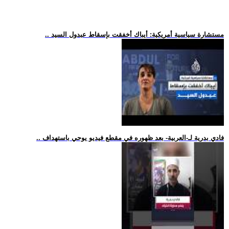
.. مستشارة سياسية أمريكية: أيباك أخفقت بإسقاط عبدول السيد
.. فادي بدرية لـ-العربية- بعد ظهوره في مقطع فيديو يوحي باستهداف