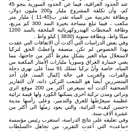
عند الحدود العراقية، فيما عن الحدود السورية بنحو 45
كم، وأن تكلفة المشروع مليار و200 مليون دولار،
وبطاقة تخزينية من المياه تقدر ب(40-11 ) مليار متر
مكعب ، فيما تبلغ مساحة بحيرة السد 300 كم مربع،
وطاقة المحطات الهيدروكهربائية الملحقة بالسد 1200
ميكا واط، وبطاقة سنوية (3830 ) كيلو واط .
وفي بعض الدراسات التي أكدت أن الاتفاقات التي عقدت
بهذا الخصوص لم تكن منصفة وأعطتْ الحق لتركيا
لاستغلال مياه الغير بشكلٍ مفرط أكثر من حاجتها، مما
يعني خسارة العراق وسوريا مليارات الأمتار المكعبة من
المياه، خاصة وأنّ تركيا تمتلك 91 سداً على نهري دجلة
والفرات، والغريب في حالة إكمال السد، فإن أحد
المتضررين أيضاً هو الشعب التركي ذاته، لأن التقارير
الصحفية أكدت أنه سيعرض أكثر من 200 موقع اثري
وتراثي ومدن تركية أخرى يسكنها الكورد ولها قيمة تراثية
عظيمة سيعرّضُها للغرق والتدمير، وعلى رأسها مدينة
«حسن كيف» التراثية، والتي يعود زمنُها الى أكثر من
عشرة آلاف سنة.
وفي تعليقه على نتائج الدراسة، استغرب رئيس مؤسسة
«ماعت» التي أعدت التقرير، من تجاهل «السلطات