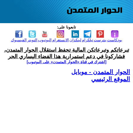
تابعونا على:
بودكاست
بنترست
تيلكرام
لينكدإن
الانستغرام
اليوتيوب
التويتر
الفيسبوك
تبرعاتكم وتبرعاتكن المالية تحفظ استقلال الحوار المتمدن،
فشاركونا في دعم استمرارية هذا الفضاء اليساري الحر
[اشترك في قناة ‫«الحوار المتمدن» على اليوتيوب]
الحوار المتمدن - موبايل
الموقع الرئيسي