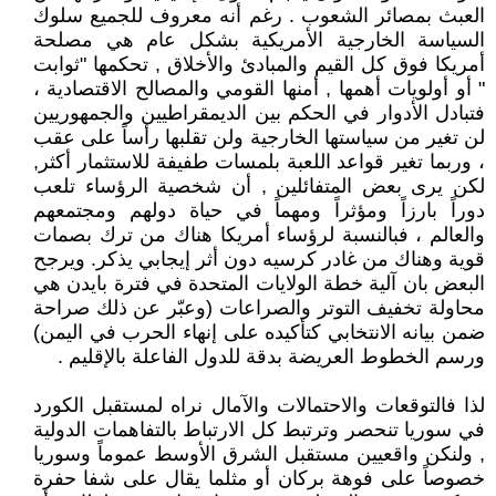
العبث بمصائر الشعوب . رغم أنه معروف للجميع سلوك
السياسة الخارجية الأمريكية بشكل عام هي مصلحة
أمريكا فوق كل القيم والمبادئ والأخلاق , تحكمها "ثوابت
" أو أولويات أهمها , أمنها القومي والمصالح الاقتصادية ،
فتبادل الأدوار في الحكم بين الديمقراطيين والجمهوريين
لن تغير من سياستها الخارجية ولن تقلبها رأساً على عقب
، وربما تغير قواعد اللعبة بلمسات طفيفة للاستثمار أكثر,
لكن يرى بعض المتفائلين , أن شخصية الرؤساء تلعب
دوراً بارزاً ومؤثراً ومهماً في حياة دولهم ومجتمعهم
والعالم ، فبالنسبة لرؤساء أمريكا هناك من ترك بصمات
قوية وهناك من غادر كرسيه دون أثر إيجابي يذكر. ويرجح
البعض بان آلية خطة الولايات المتحدة في فترة بايدن هي
محاولة تخفيف التوتر والصراعات (وعبّر عن ذلك صراحة
ضمن بيانه الانتخابي كتأكيده على إنهاء الحرب في اليمن)
ورسم الخطوط العريضة بدقة للدول الفاعلة بالإقليم .
لذا فالتوقعات والاحتمالات والآمال نراه لمستقبل الكورد
في سوريا تنحصر وترتبط كل الارتباط بالتفاهمات الدولية
, ولنكن واقعيين مستقبل الشرق الأوسط عموماً وسوريا
خصوصاً على فوهة بركان أو مثلما يقال على شفا حفرة