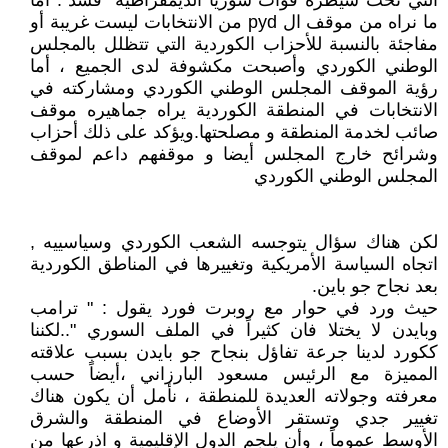
التي تحت سيطرة قوات سوريا الديمقراطية "قسد". أما
ما نراه من موقف ال pyd من الانتخابات ليست غريبة أو
مفاجئة بالنسبة للأحزاب الكوردية التي تتظلل بالمجلس
الوطني الكوردي وأصبحت مكشوفة لدى الجميع ، أما
رؤية الموقف المجلس الوطني الكوردي ومشاركته في
الانتخابات في المنطقة الكوردية يراه جماهيره موقف
صائب لخدمة المنطقة و مصلحتها.ويؤكد على ذلك أحزاب
وشرائح خارج المجلس أيضا و موقفهم داعم لموقف
المجلس الوطني الكوردي
لكن هناك سؤال يتوجسه الشعب الكوردي وسياسييه ,
اتجاه السياسة الأمريكية وتغييرها في المناطق الكوردية
بعد نجاح جو باين.
حيث ورد في حوار مع روبرت فورد يقول : " ترامب
وبايدن لا يختلا فان كثيراً في الملف السوري "..لكننا
ككورد لدينا جرعة تفاؤل بنجاح جو بايدن بسبب علاقته
المميزة مع الرئيس مسعود البارزاني ،أيضاً حسب
معرفته وجولاته العديدة للمنطقة ، نأمل أن يكون هناك
تغيير جدي وتستقر الأوضاع في المنطقة والشرق
الأوسط عموماً ، وأن يلجم الدول الإقليمية و اذرعها من