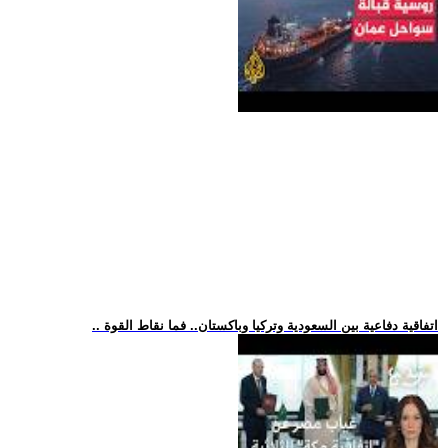
.. اتفاقية دفاعية بين السعودية وتركيا وباكستان.. فما نقاط القوة