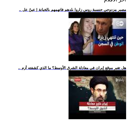
.. مصير مزدوجي جنسية روس زاروا بلدهم فاتهمهم بالخيانة | عينٌ عل
.. هل تغير موقع إيران في معادلة الشرق الأوسط؟ ما الذي كشفته أزم