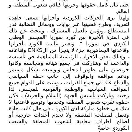
حتى تنال كامل حقوقها وحريتها كباقي شعوب المنطقة و
العالم.
ولهذا نرى الحركات الكوردية وأحزابها تسعى جاهدة
لتعريف وطرح قضيتها عبر بوابات ووسائل النضالية قدر
المستطاع .وتؤمن بالعمل المشترك ، ونتجت عن ذلك
في الفترة الأخيرة بين كورد سوريا "المجلس الوطني
الكردي في سوريا ". ويعتبر غالبية الكورد بأحزابها
وقاعدتها الجماهيرية جزء لا يتجزأ من الENKS وقناعاته
، وهناك بعض الأحزاب الرئيسية المساهمة في تأسيسه
والداعمة له وشاركت في جميع هيئاته ومجالسه وكانوا
حريصين على تطوير المجلس وتوسيعه بشكل مستمر
ودعم مواقفه والوقوف إلى جانب خطه السياسي
والدفاع عنه في جميع الفترات، ، وتبنت على الدوام جميع
المواقف السياسية والوطنية والقومية للمجلس، لذا
رحبت وباركت تأسيس الجبهة (السلام والحرية) ، فكل
خطوة تقرب شعوب المنطقة وتخدمها وتوسع قاعدتها لا
شك هي خطوة مباركة لدى الكورد ، في حال كانت جادة
وتعمل لمصلحة المنطقة ولا تخدم أجندات خارجية أو
لصالح أطراف معادية لشعوب المنطقة والشعب
الكوردي خاصةً