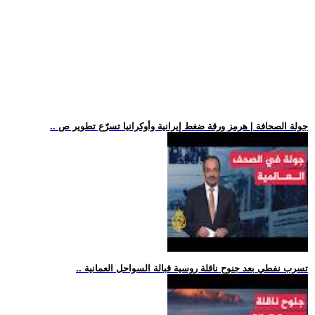
.. جولة الصحافة | هرمز ورقة ضغط إيرانية وأوكرانيا تسرّع تطوير ص
.. تسرب نفطي بعد جنوح ناقلة روسية قبالة السواحل العمانية