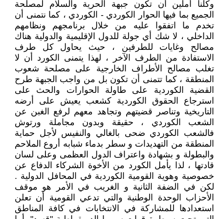
وكلنا أملين أن تكون جبهة الحرية والسلام لمصلحة
الجميع بما فيها الحوار الكوردي - الكوردي ، كما نتمنى أن
تخدم ما اتفقوا عليه من خلال برنامجهم ونظامهم
الداخلي ، لا شك أي جولة للدول الإقليمية والدولية هناك
مصالح وغايات للطرفين ، حيث يحاول كل طرف
الاستفادة من الطرف الآخر ، لهذا يتمنى الكورد أن لا
تغلب مصالح الأطراف الخارجية على مصلحة شعوب
المنطقة ، كما تتمنى أن تكون بل من واجب الجبهة طرح
القضية الكوردية على طاولة الحوارات والحث على
استرجاع الحقوق الكوردية كشعب يعيش على أرضه
التاريخية وتناصر قضيتهم وتجاهد معهم لرفع الغبن عن
الشعب الكوردي ، حقيقة وبدون مجاملة ورتوش
فالشعب الكوردي ضحى بالغالي والنفيس لأجل حماية
المنطقة من التهديدات و سطر بدماء شبابه أروع الملاحم
والبطولة و بشهادة واعتراف الدول العظمى وعلى لسان
قادتها ، لذا يأمل الكورد من الأخوة الشركاء الدفاع عن
خصوصية وهوية القومية الكوردية في المحافل الدولية .
لكن في الضفة الثانية و الغريب في الأمر هو موقف
الأحزاب الوحدة الوطنية والتي تدعي القومية أن تعلن
استعدادها للمشاركة في الانتخابات في كافة المناطق