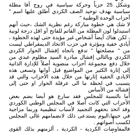
وشكل 25 حزباً وحركة سياسية في روج آفا مظلة
سياسية بهدف توحيد الصف الكردي أطلق عليها اسم "
أحزاب الوحدة الوطنية "
لا شك هي خطوة مباركة رغم نظرية الشك ،حيث أنهم
استبدلوا لون المظلة من القاتم للفاتح أو اقل درجة لونية
، لكن هناك أيضاً أشخاص غير مؤيدة حتى لهذه الخطوة ،
أيادي خفية ومؤثرة في حزب الاتحاد الديمقراطي ليست
من " مصلحتها " تدفع باتجاه إفشال الحوار الكردي
الكردي وبالتالي إفشال مبادرة السيد مظلوم عبدي من
خلال دفع مجموعة أحزاب منضوية أصلاً للإدارة الذاتية
إلى إثارة الكثير من المواضيع قبل أوانها وتسعى هذه
الايادي الخفية إثارتها من خلال هذه الأحزاب والتي قد
يتسبب في لحظة ما الى عرقلة الحوار او حتى إلى
إفشاله من الأساس
أما بالنسبة للمجلس فقد سارع هو أيضا بضم بعض
الأحزاب التي كانت أصلا في المجلس الوطني الكوردي
وقد اتخذ بحقهم التجميد لأسباب تنظيمية وربما مزاجية
في حينها،اليوم يستدعى ذلك لانضمامهم غالى المجلس
لكسب أصواتهم .
فالمفاوضات الكردية - الكردية ، ألزمتهم بذلك القوى