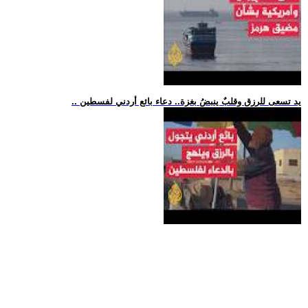
.. يد تسعى للرزق وقلبٌ ينبضُ بغزة.. دعاء بائع أردني لفسطين