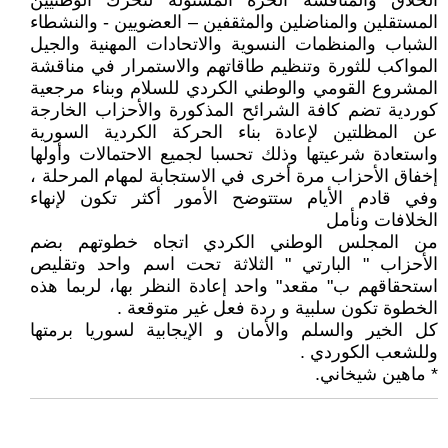
الخلاق والمنافسة الحرة المسئولة لتحرك الوطنيين
المستقلين والمناضلين والمثقفين – العضويين - والنشطاء
الشباب والمنظمات النسوية والاتحادات المهنية والجيل
المواكب للثورة وتنظيم طاقاتهم والاستمرار في مناقشة
المشروع القومي والوطني الكردي للسلام وبناء مرجعية
كوردية تضم كافة الشرائح المذكورة والأحزاب الخارجة
عن المظلتين لإعادة بناء الحركة الكردية السورية
واستعادة شرعيتها وذلك تحسبا لجميع الاحتمالات وأولها
إخفاق الأحزاب مرة أخرى في الاستجابة لمهام المرحلة ،
وفي قادم الأيام ستتوضح الأمور أكثر تكون لإنهاء
الخلافات ونأمل
من المجلس الوطني الكردي اتجاه خطوتهم بضم
الأحزاب " البارتي " الثلاثة تحت اسم واحد وتقليص
استحقاقهم ب" مقعد" واحد إعادة النظر بها، لربما هذه
الخطوة تكون سلبية و ردة فعل غير متوقعة .
كل الخير والسلم والأمان و الإيجابية لسوريا برمتها
وللشعب الكوردي .
* ماهين شيخاني.