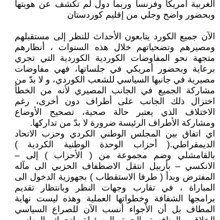
الغربية أمريكا وفرنسا وربما دول لم تكشف عن هويتها
وبحضور واضح وجلي من إقليم كوردستان
الآن جميع الكورد يتابعون الأحداث للنظر إلى مستقبلهم
ومصيرهم وتضحياتهم خلال هذه السنوات ، أنظارهم
متجهة نحو المفاوضات الكوردية الكوردية التي تجري
برعاية وبحضور أمريكي في جلساتها، فهي مفاوضات
مصيرية في جانبها السياسي للشعب الكوردي، و لا بدّ من
مشاركة الجميع في الجانب المصيري لأنه من الخطأ
اختزال ذلك الجانب على أطراف دون أخرى، رغم
الاختلاف الذي يعتبر حالة صحية، تصحيح الأوضاع
ومشاركة الأطراف الرئيسة ضرورة لا بدّ من تداركها.
اي اتفاق بين المجلس الوطني الكردي وحزب الاتحاد
الديمقراطي.( أحزاب الوحدة الوطنية الكردية )
بالقامشلي وضم مجموعة من ( الأحزاب ) إلى –
الانكسي – بأربيل انتقل الاصطفاف الحزبي الى مآله
المفترض وبدأ ( طرفا الاستقطاب ) بجهوزية الدخول الى
المباراة ، في تقارب وجهات النظر وبانتظار تقديم
برامجها الشفافة وخطواتها العملية وهذه ليست نهاية
المطاف بل أن الأجواء أنسب الآن للصراع السياسي