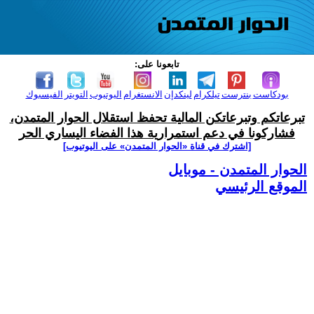
تابعونا على:
بودكاست
بنترست
تيلكرام
لينكدإن
الانستغرام
اليوتيوب
التويتر
الفيسبوك
تبرعاتكم وتبرعاتكن المالية تحفظ استقلال الحوار المتمدن،
فشاركونا في دعم استمرارية هذا الفضاء اليساري الحر
[اشترك في قناة ‫«الحوار المتمدن» على اليوتيوب]
الحوار المتمدن - موبايل
الموقع الرئيسي