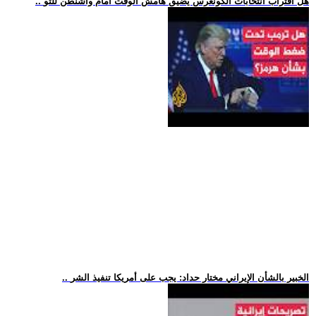
.. هل اقتراب انتخابات الكونغرس يضيق هامش الوقت أمام واشنطن للتو
.. الخبير بالشأن الإيراني مختار حداد: يجب على أمريكا تنفيذ الشر