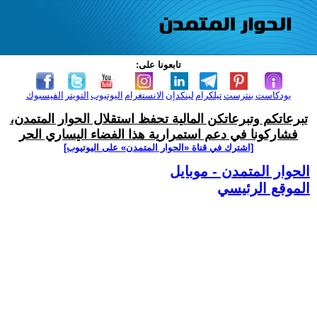
تابعونا على:
بودكاست
بنترست
تيلكرام
لينكدإن
الانستغرام
اليوتيوب
التويتر
الفيسبوك
تبرعاتكم وتبرعاتكن المالية تحفظ استقلال الحوار المتمدن،
فشاركونا في دعم استمرارية هذا الفضاء اليساري الحر
[اشترك في قناة ‫«الحوار المتمدن» على اليوتيوب]
الحوار المتمدن - موبايل
الموقع الرئيسي