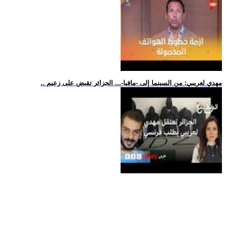
.. مهدي لعريبي: من السينما إلى -مافيا-... الجزائر تقبض على زعيم