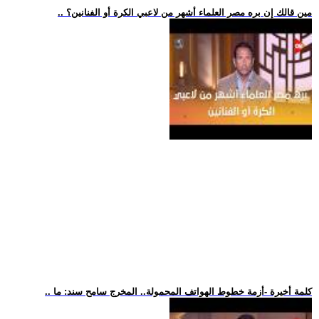
.. مين قالك إن بره مصر العلماء أشهر من لاعبي الكرة أو الفنانين؟
.. كلمة أخيرة -أزمة خطوط الهواتف المحمولة.. المخرج سامح سند: ما