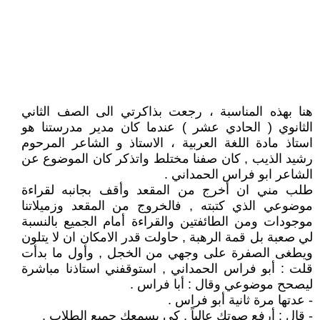
هنا بهذه المناسبة ، رجعت بذاكرتي الى الصف الثاني
الثانوي ( الحادي عشر ) عندما كان مدير مدرستنا هو
استاذ مادة اللغة العربية ، الاستاذ و الشاعر المرحوم
رشيد الذيب , كان صفنا مختلط واتذكر كان الموضوع عن
الشاعر ابو فراس الحمداني .
طلب مني ان أخرج من المقعد وأقف بجانبه لقراءة
موضوعي الذي كتبته , فالخروج من المقعد وزميلاتنا
موجودات ومن الطائفتين والقراءة أمام الجميع بالنسبة
لي صعبة بل قمة الرهبة , حاولت قدر الامكان ان لا يتلون
ويطغى الصفرة على وجهي من الخجل , وأول ما بدأت
قلت : أبو فراس الحمداني , استوقفني استاذنا مباشرة
ليصحح موضوعي وقال : أبا فراس .
- عدتها مرة ثانية أبو فراس .
- قال : أرفع صوتك عالياً , كي يسمعك جميع الطلاب .