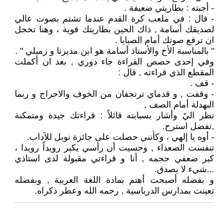
- أجبته : بطاريتي ضعيفة .
- قال : في ملعب كرة القدم عندما تشتم بصوت عالي
لصديقك أسامة , ذاك الحين بطاريتك قوية ، وهنا تخجل
ان ترفع صوتك أمام الصبايا .
" بالمناسبة الأخ والأستاذ أسامة هو ابن مديرنا و زميلي " .
وفي إحدى حصص القراءة جاء دوري , بعد ان أكملت
المقطع الذي قراءته , قال :
- قف .
- وقفت , و قدماي ترتجفان من الخوف والاحراج و ربما
البهدلة أمام الصف ,
نظر اليً وأشار بسبابته قائلاً : قراءتك جيدة ومتمكنة
,تفضل استرح.
- أوه يا إلهي ، وكأنني حصلت على جائزة نوبل للآداب.
تنفست الصعداء , وحسيت أن رأسي يكبر رويداً رويدا ،
كبر ضعفي حجمه , أنا و قراءتي مقبولة لدى استاذي
...شيء لا يصدق.
و بفضله أصبحت أهتم بمادة اللغة العربية , وبفضله
تعينت بمدارس الدرباسية , رحمه الله وعطر ذكراه.