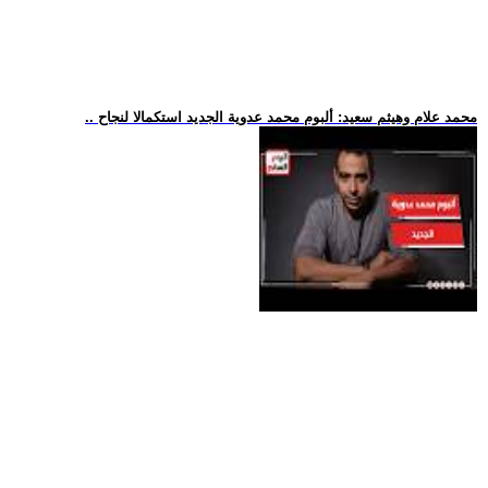
.. محمد علام وهيثم سعيد: ألبوم محمد عدوية الجديد استكمالا لنجاح