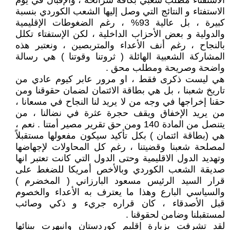
الاستفتاء مطلب شعبي بكافة شرائحه ، والإقبال في يوم
الاستفتاء و النتائج التي وصل إليها الشعب الكوردي بنسبة
كبيرة ، بل عالية 93% ، رغم الضغوطات الإقليمية
والدولية و بعض الأحزاب الداخلية ، لكن الإستفتاء تكلل
بالنجاح ، رغم أنف الأعداء والمتربصين ، ونعتبر هذه
المشاركة الشعبية الهائلة ( ثروتنا وقوتنا ) هي رسالة
واضحة وصريحة ومطلب محق .
هي ليست ذكرى فقط ، او مرور عابر كيوم عادي من
تاريخ شعبنا ، بل هي بطاقة الائتمان لضمان حقوقنا ومن
حقنا إخراجها في وجه من لا يريد لنا النجاح في مسعانا ،
من يريد الإخفاق ويقف حجرة عثرة في نضالنا ، من
يتنصل من المادة 140 ومن حق تقرير مصير أمتنا . نعم ،
هي (بطاقة ائتمان ) بكل تأكيد سيكون مفعولها مستقبلاً
لمصلحة شعبنا وقضيتنا ، رغم كل المحاولات لإجهاضها
وتهديد الدول الاقليمية وحتى الدول التي كانت تعتبر انها
صديقة الشعب الكوردي وبالأخص أمريكا للضغط على
قرار السيد الرئيس مسعود البارزاني ( المخضرم )
والسياسي البارع وهذا ما يعترف به الأعداء والخصوم
قبل الأصدقاء ، كان قراره جريء و ذكي وصائب
لمستقبلنا وضامن لحقوقنا .
لقد تشرفت بزيارة إقليم كوردستان وانبهرت ببنائها