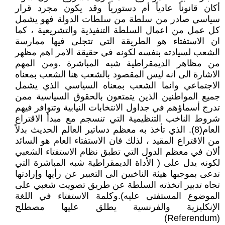
أكان قانوناً عادياً أم دستورياً وقد يكون مجرد قرار
سياسي صادر من سلطة من سلطات الدولة فهو يشمل
كل عمل من اعمال السلطة التنفيذية والتشريعية ، كما
ان الاستفتاء هو الطريقة التي تتجلى فيها ممارسة
الشعب لسيادته بنفسه لكونه في حقيقة الامر اهم مظهر
من مظاهر الديمقراطية شبه المباشرة .ومن المهم
الاشارة الى انه ليس المقصود بالشعب هنا الشعب بمعناه
الاجتماعي وانما الشعب بمعناه السياسي الذي يشمل
جميع المواطنين الذين يتمتعون بالحقوق السياسية ممن
تدرج أسماؤهم في جداول الانتخابات النيابية وتتوافر فيهم
شروط الناخب التنظيمية التي تنسجم مع مبدأ الاقتراع
العام(8). الذي تأخذ به معظم دساتير العالم الحديث بدلاً
من الاقتراع المقيد ، لذلك فان الاستفتاء العام هو السائد
ألان في معظم الدول التي تطبق نظام الاستفتاء الشعبي
لكونه يدل على ( الأداة الديمقراطية شبه المباشرة التي
تدعى بموجبها هيئة الناخبين الى التعبير عن رأيها وإرادتها
تجاه تدبير اتخذته السلطة عن طريق تصويت شعبي على
الموضوع المستفتى عليه).وكلمة الاستفتاء في اللغة
الإنكليزية والفرنسية يطلق عليها مصطلح
(Referendum)