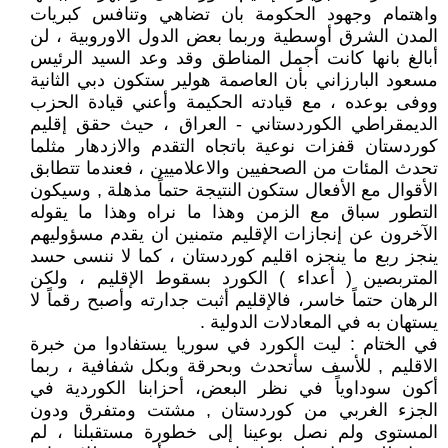
واهتمام وجهود الحكومة بان تضاهي وتنافس كبريات
المدن الشرق أوسطية وربما بعض الدول الاوروبية ، لن
أبالغ بانها كانت أجمل المناطق وقد وعد السيد الرئيس
مسعود البارزاني بأن العاصمة هولير ستكون دبي الثانية
ووفى بوعده ، مع قيادته الحكيمة وأعني قيادة الحزب
الديمقراطي الكوردستاني - العراق ، حيث حقق إقليم
كوردستان قفزات نوعية باتجاه التقدم والازدهار مثلما
تحدث المئات من الصحفيين والاعلاميين ، فعندما تتطابق
الأقوال مع الأفعال ستكون النتيجة حتماً مذهلة , وسيكون
التطور سباق مع الزمن وهذا ما نراه وهذا ما يقوله
الآخرون عن إنجازات الإقليم متمنين ان يقدم مسؤوليهم
ينجز ربع ما ينجزه اقليم كوردستان ، كما لا ننسى حسد
المتربصين ( أعداء ) الكورد بسقوط الإقليم ، ولكن
الرهان حتماً خاسر، فالإقليم أثبت جدارته وأصبح رقماً لا
يستهان به في المعادلات الدولية .
في الختام : ليت الكورد في سوريا يستفادوا من خبرة
الاقليم , للأسف سأتحدث وبحرقة وبكل شفافية ، ربما
أكون سوداوياً في نظر البعض، أحزابنا الكوردية في
الجزء الغربي من كوردستان , مشتت ومتفرق ودون
المستوى ولم نصل بوعينا إلى خطورة مستقبلنا ، لم