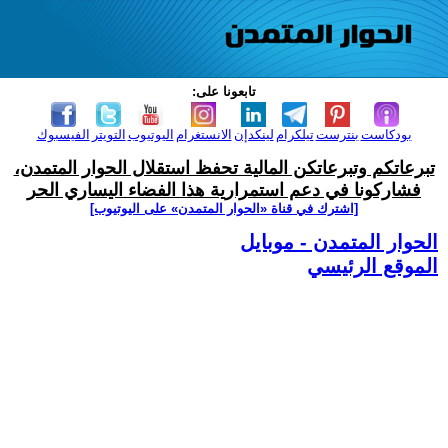
تابعونا على:
بودكاست
بنترست
تيلكرام
لينكدإن
الانستغرام
اليوتيوب
التويتر
الفيسبوك
تبرعاتكم وتبرعاتكن المالية تحفظ استقلال الحوار المتمدن،
فشاركونا في دعم استمرارية هذا الفضاء اليساري الحر
[اشترك في قناة ‫«الحوار المتمدن» على اليوتيوب]
الحوار المتمدن - موبايل
الموقع الرئيسي