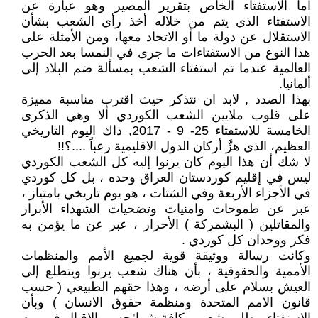
اما الاستفتاء الخاص بتقرير المصير وهو عبارة عن
الاستفتاء الذي يتم من خلاله أخذ رأي الشعب بشأن
الاستقلال عن دولة ما أو الاتحاد معها، ومن الأمثلة على
هذا النوع من الاستفتاءات ما جرى في النمسا بعد الحرب
العالمية عندما تم استفتاء الشعب بمسألة ضم البلاد إلى
ألمانيا.
بهذا الصدد , لابد ان نتذكر حيث اقترب مناسبة مميزة
على قلوب ملايين الشعب الكوردي ألا وهي الذكرى
الخامسة للاستفتاء 25- 9 - 2017, ذاك اليوم التاريخي
العظيم، الذي هزَّ أركان الدول الاقليمية رعباً ....؟!!
لا شك أن هذا اليوم كان يرنوا إليه كل الشعب الكوردي
ليس في إقليم كوردستان العراق وحده ، بل كل كوردي
في الأجزاء الأربعة وفي الشتات ، هو يوم تاريخي بامتياز ،
عبر عن طموحات وامنيات وتضحيات الشهداء الأبرار
والمقاتلين ( البشمركة ) الأحرار ، عبر عن ما يؤمن به
فكر ووجدان كل كوردي .
وكانت رسالة ووثيقة قوية لجميع الأمم والمنظمات
الأممية والحقوقية ، بأن هناك شعب يرنوا ويتطلع إلى
العيش بسلام على أرضه ، وهذا حقهم الطبيعي ( حسب
قانون الامم المتحدة ومنظمة حقوق الانسان ) وبأن