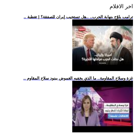
اخر الافلام
.. ترامب يلوّح بنهاية الحرب.. ..هل تستجيب إيران للصفقة؟ | تغطية
.. غزة وسلاح المقاومة.. ما الذي يخفيه الغموض ببنود سلاح المقاوم