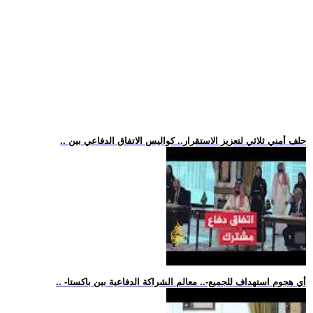
.. حلف أمني ثلاثي لتعزيز الاستقرار.. كواليس الاتفاق الدفاعي بين
.. -أي هجوم استهداف للجميع-.. معالم الشراكة الدفاعية بين باكستا