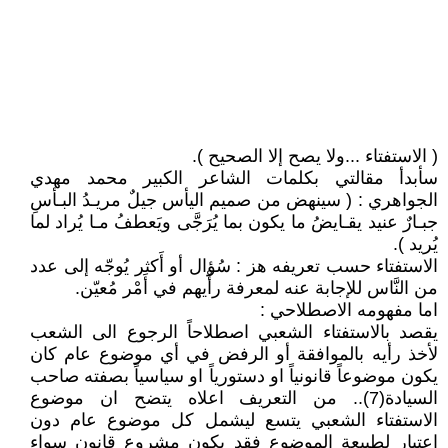
( الاستفتاء ...ولا يصح إلا الصحيح ).
سأبدأ مقالتي بكلمات الشاعر الكبير محمد مهدي
الجواهري : ( سينهض من صميم اليأس جيلٌ مريـدُ البـأسِ
جبـارٌ عنيد يقـايضُ ما يكون بما يُرَجَّى ويَعطفُ مـا يُراد لما
يُريد ).
الاستفتاء حسب تعريفه هز : سُؤال أو أَكثر يُوجّه إلى عدد
من النَّاس للإجابة عنه لمعرفة رأْيهم في أَمْر مُعيّن.
اما مفهومه الاصطلاحي :
يقصد بالاستفتاء الشعبي اصطلاحاً الرجوع الى الشعب
لأخذ رأيه بالموافقة أو الرفض في أي موضوع عام كان
يكون موضوعاً قانونياً او دستورياً او سياسياً بصفته صاحب
السيادة(7).. من التعريف اعلاه يتضح ان موضوع
الاستفتاء الشعبي يتسع ليشمل كل موضوع عام دون
اعتبار لطبيعة الموضوع فقد يكون مشروع قانون سواء