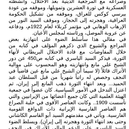
وصراعه مع المرجعية الدينية بعد الاحتلال، وانشطته
العسكرية في ثورة العشرين وتمويلها، وموقفه من عودة
بيرسي كوكس للعراق، وموقفه من تشكيل الحكومة
العراقية، وهجرته إلى الحجاز، وموقف السيد النور من
الإرهاب الوهابي في مؤتمر كربلاء لعام 1922م، ودفاعه
عن عروبة الموصل، ورئاسته لمجلس الأعيان.
في مقالي هذا سأسلط الضوء على انتهازية بعض
المراجع والشيوخ الذي ذكرهم المؤلف في كتابه من
خلال المفاوضات مع قادة الاحتلال البريطاني لأنهاء
الثورة، فيذكر السيد الياسري في كتابه ص450 عن دور
الشيخ علي مانع وانتهازيته وهو المحسوب على موالية
الأتراك قائلاً (لا سيما أن الشيخ علي مانع عين قاضياً في
النجف وخصص له راتباً شهرياً من قبل السلطان عبد
الحميد... وبعد انتهاء الثورة ذهب المانع إلى إيران، ثم
اعتزل التدخل في الأمور السياسية. كان عضواً في جمعية
الهيئة العلمية التي كان جميع أعضائها من الإيرانيين والتي
تأسست 1909.. وكانت العناصر الأقوى في حلبة الصراع
هم العناصر الفارسية الإيرانية ذات الدوافع القومية
الفارسية. ويأتي في مقدمتهم السيد أبو القاسم الكاشاني
وحتى بعد انتهاء الثورة وهجرته إلى إيران). ويسلط الضوء
السيد الياسري على الدعم المالي للأتراك في النجف