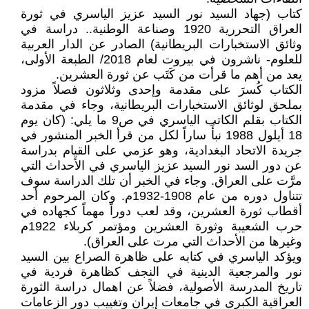
كتاب (جهاد السيد نور السيد عزيز الياسري في ثورة
العراق التحررية 1920 وصناعة الوطنية.. دراسة في
وثائق الاستخبارات البريطانية) الصادر عن الدار العربية
للعلوم- ناشرون في بيروت لعام 2018/ الطبعة الأولى،
يعد من أهم ما قرأت من كَتَب عن ثورة العشرين.
الكتاب كُسرَ على مقدمة وإحدى وثلاثون فصلاً مزود
بملحق لوثائق الاستخبارات البريطانية، وجاء في مقدمة
الكتاب بقلم الكاتب الياسري في ص9 ما يلي: (كان يوم
18 أيلول 1988 نبأً ساراً لكل من قرأ الخبر المنشور في
جريدة الاتحاد البغدادية، وهو عزمي على القيام بدراسة
عن دور السد نور السيد عزيز الياسري في الأحداث التي
مرَّت على العراق. وجاء في الخبر أن تلك الدراسة سوف
تتناول دوره من عام 1908-1932م. وكان المرحوم أحد
أقطاب ثورة العشرين، وقد لعب دوراً مهماً كجهاده في
حرب الشعيبة وثورة العشرين ومؤتمر كربلاء 1922م
وغيرها من الأحداث التي مرت على العراق).
ويؤكد الياسري في كتابه على ظاهرة الصراع بين السيد
نور والمرجعية الدينية في النجف كظاهرة فردية في
تاريخ المدرسة الأصولية، فضلاً عن اهمال دراسة الثورة
العراقية الكبرى في جامعات إيران وتغييب دور الزعامات