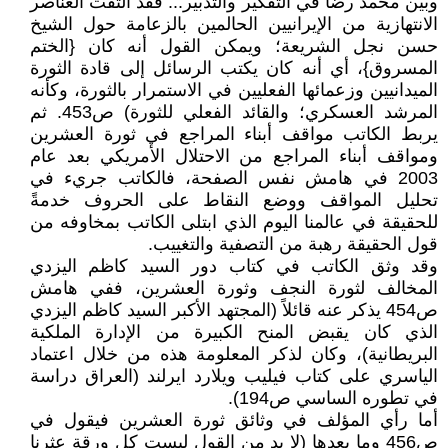
وبين محمد رضا في التفكير والتدبير... فقد ألتفَّت العناصر
الانتهازية من الإيرانيين الحالمين بالزعامة حول الشيخ
حسن نجل الشريعة؛ ويمكن القول أنه كان {الختم
المسروق}، أي أنه كان يكتب الرسائل إلى قادة الثورة
الميدانيين وزعمائها الفعليين في الاستمرار بالثورة، وكأنه
المرشد العسكري؛ والقائد الفعلي للثورة) ص453. ثم
يربط الكاتب مواقف أبناء المراجع في ثورة العشرين
ومواقف أبناء المراجع من الاحتلال الأمريكي بعد عام
2003 في هامش نفس الصفحة، فالكاتب جريء في
تحليل المواقف ووضع النقاط على الحروف خدمةً
للحقيقة في عالمنا اليوم الذي ابتلى الكاتب بمخاوفه من
قول الحقيقة رهبة من التصفية والتغييب.
وقد وثق الكاتب في كتاب دور السيد كاظم اليزدي
المخالف لثورة النجف وثورة العشرين، ففي هامش
ص454 يذكر عنه قائلاً (المجتهد الأكبر السيد كاظم اليزدي
الذي كان يقبض المنح الكبيرة من الإدارة الملكية
البريطانية)، وكان لذكر المعلومة هذه من خلال اعتماد
الياسري على كتاب فيليب ويلارد ايرلند (العراق دراسة
في تطوره الساسي ص194).
أما رأي المؤلف في وثائق ثورة العشرين فيقول في
ص456 وما بعدها (لا بد من القول ليست كل ورقة عثرنا