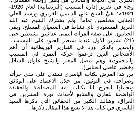
الكبرى؛ هي الخيانة والتخاذل من بعض رؤساء العشائر...
وجاء في تقرير إدارة المسيب (البريطانية) لعام 1920-
1921م: بقيَّ الشيخ علي الدليمي الغريري ورشيد العلي
الجنابي مخلصين تماماً؛ ولم يشترك الشيخ عبد الله
العزيز المسعودي بأي نشاط في العصيان المسلح. وبقي
الجنابيون على ضفة الفرات اليمنى عدائيين نشيطين حتى
(21) تشرين الأول عندما سيطر الجنود على المسيب...
والجدير بالذكر ورد في التقارير البريطانية أن أهم
الأشخاص الذين تزعموا حركة التمرد في المسيب
والمحمودية وهم فيصل المغير والشيخ علوان الشلال
وخضير عاصي الجنابي).
من هذا العرض لكتاب الياسري نستدل على مدى جرأته
وصراحته في التوثيق، من خلال الاعتماد على الوثائق
وتحليلها ليخرج لنا بكتاب فيه المصداقية والحقيقة
الواضحة للقارئ والمتابع لأحداث ثورة العشرين في
العراق، وهنالك الكثير من الحقائق التي ذكرها السيد
الياسري في كتابه هذا لا يسع هذا المقال ذكرها.