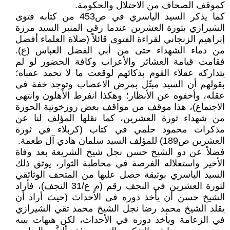
كموقف الصحاف من الاحتلال والحكومة.
كما يذكر السيد الياسري في ص453 من كتابه فتوى
الشيرازي بثورة العشرين عندما رقى المنبر السيد مرزة
إبراهيم الزنجاني لقراءة الفتوى قائلاً (صلاة العلماء أفضل
من دماء الشهداء حتى من أبي الفضل العباس (ع).
فقامت قيامة العشائر والأعراب وكافة الحضور لو لم
يتداركه عقلاء القوم بذكائهم لوقعت ما لا تحمد عقباه؛
بقولهم أن السيد مبتّل بمرض الاعصاب وتوجد خفة في
عقله، وأخفوه عن الأنظار؛ وهكذا انفرط الأهلون وانتهى
الاجتماع)، هذا موقف من مواقف بعض روزخونية الحوزة
من شهداء ثورة العشرين، كما نقلها المؤلف لنا عن
مذكرات محمود حلمي في كتاب (كربلاء في ثورة
العشرين ص189) للمؤلف السيد سلمان هادي آل طعمة.
فضلاً عن دو الشيخ حسن نجل شيخ الشريعة بعد وفاة
الأخير واستغلاله الفرصة في مخاطبة الثوار، يوثق ذلك
السيد الياسري بوثيقة حصل عليها من المتحف الوثائقي
لثورة العشرين في النجف رقم (م ع/31 النجف)، فأراد
الشيخ حسن أن يأخذ دوره في الأحداث (حيث أراد أن
يقلد الشيخ محمد رضا نجل الشيخ محمد تقي الشيرازي
في الزعامة ويأخذ دوره في الأحداث، لكن هيهات بينه