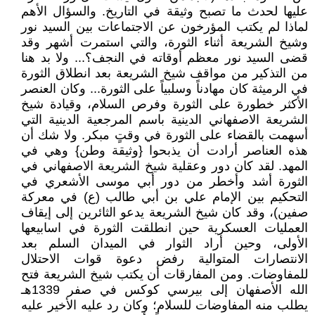
عليها لحدث ما تصبح وثيقة في التاريخ. والسؤال الأهم
لماذا لم يكتب المؤرخون عن الاجتماعات بين السيد نور
وشيخ الشريعة أثناء الثورة، والتي استمرت أشهر وقد
قضى السيد نور معظم أوقاته في النجف؟... ولا بد هنا
من التذكير من مواقف شيخ الشريعة بعد انطلاق الثورة
في الرميثة كان مهادناً وسلبياً على الثورة... وكان العنصر
الأكثر خطورة على الثورة وفرص السلام، وقيادة شيخ
الشريعة الاصفهاني الدينية باسم المرجعية الدينية التي
أسهمت بالقضاء على الثورة في وقتٍ مبكر. ولا شك أن
هذه العناصر أرادت أن يذبحوا {وثيقة وطن} وهي في
المهد. لقد كان دور وعقلية شيخ الشريعة الاصفهاني في
الثورة أشد وأخطر من دور أبي موسى الأشعري في
التحكيم بين الإمام علي بن أبي طالب (ع) في معركة
صفين)، وقد كان شيخ الشريعة يدعو الثائرين إلى إيقاف
العمليات العسكرية حين انطلقت الثورة في اسابيعها
الأولى، وحين أراد الثوار في الميدان السلم بعد
الانتصارات المتوالية رفض دعوة قوات الاحتلال
للمفاوضات. ومن المفارقات أن يكتب شيخ الشريعة فتح
الله الأصفهان إلى بيرسي كوكس في صفر 1339هـ
يطلب منه المفاوضات للسلام؛ وكان رد عليه الأخير عليه