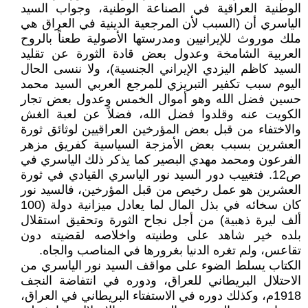
الوطنية العراقية في الصناعة الوطنية، وجواب السيد
الياسري أن (السبب لأن المرجعية الدينية في العراق هي
ملك موروث للإيرانيين ومدرستها الأصولية طعناً بالروح
العربية الشامخة وعدول بعض قادة الثورة عن تقليد
السيد كاظم اليزدي الإيراني الجنسية)، ولا ننسى الحال
اليوم سبب تكفير التبريزي للمرجع العربي السيد محمد
حسين فضل الله وهو أموال الخمس وعدول بعض تجار
الكويت عنه وقلدوا فضل الله، فضلاً عن لعبة الغش
والاختفاء من قبل بعض المؤرخين العراقيين لوثائق ثورة
العشرين بسبب بعض الأمزجة السياسية كفريق مزهر
الفرعون ومحمد مهدي البصير كما يذكر ذلك الياسري في
ص12. فتغييب دور السيد نور الياسري القيادي في ثورة
العشرين هو عمل رخيص من قبل المؤرخين، فالسيد نور
كان سخائه في بذل المال لما يعادل ميزانية دولة (100
ألف ليرة ذهبية) من أجل نجاح الثورة وتحقيق استقلال
بلده خير شاهد على وطنيته واخلاصه لقضيته دون
تقاعس، ولم تغره الدنيا بغرورها في المناصب والجاه.
الكتاب يسلط الضوء على مواقف السيد نور الياسري من
الاحتلال البريطاني للعراق، ودوره في انتفاضة النجف
1918م، وكذلك دوره في الاستفتاء البريطاني في العراق،