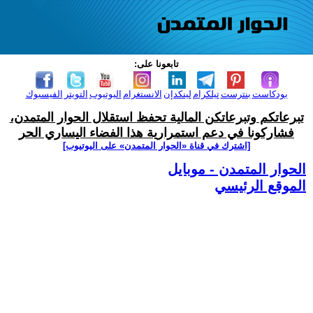
تابعونا على:
بودكاست
بنترست
تيلكرام
لينكدإن
الانستغرام
اليوتيوب
التويتر
الفيسبوك
تبرعاتكم وتبرعاتكن المالية تحفظ استقلال الحوار المتمدن،
فشاركونا في دعم استمرارية هذا الفضاء اليساري الحر
[اشترك في قناة ‫«الحوار المتمدن» على اليوتيوب]
الحوار المتمدن - موبايل
الموقع الرئيسي