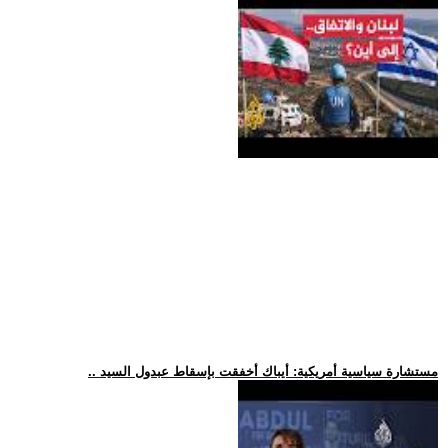
.. مستشارة سياسية أمريكية: أيباك أخفقت بإسقاط عبدول السيد