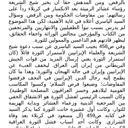
بالرفض. ومن المدهش حقاً أن يخير شيخ الشريعة
رؤساء عشائر الرميثة بعد الانكسار في كربلاء رداً على
رسالتهم؛ بين مفاوضات الحكومة وبين الرفض. وسؤال
السيد الياسري أعلاه في غاية الأهمية، لكن هذا الموضوع
لم يدرس بسبب تبوأ الطفيليين والانتهازيين والمرتجفين
من الكتاب والمؤرخين مجالس الوراثة واخفاء الحقائق،
ليظهر قادتهم هم الداعمين والممولين للثورة.
وفي ص458 يجيب السيد الياسري عن سبب دعوة شيخ
الشريعة والعلماء الإيرانيين لأستمرار الثورة قائلاً (كان
استمرار الثورة يعني إرسال المزيد من قوات الجيش
البريطاني من إيران إلى العراق. ليخفف العبء عن
الإيرانيين وإيران في حالة الهيجان والثورة؛ وهذا ما كان
يطمح إليه رجال الدين الإيرانيين في النجف فرفضوا
المفاوضات؛ وضيعوا فرص السلام؛ وكسبوا المكاسب
القومية لبلادهم وخسر العراقيون المصلحة الوطنية).
وكان السبب الرئيسي لفشل الثورة هو الانشقاق الخفي
بين المرجعية الدينية وزعماء العشائر وبداية الهزيمة
للثوار، وكانت أول عشيرة خانت الثورة كما يذكر السيد
في كتابه ص459 (آل مسعود في كربلاء بعد وفاة
الشرازي. وكانت أحد أسباب فشل الثورة العراقية