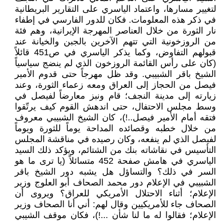
لتغيير مسارها، واعتماد الياسري على التقارير البريطانية
في ذكر هذه المعلومات. فكان للدور الفارسي في إطفاء
نار الثورة من خلال العناصر المهرجة الإيرانية، وهم فئة
من الروزخونية التي تتهم الآخرين بالجبن والخيانة عند
قبولهم التفاوض، وكما يذكر الياسري في ص451 قائلاً
(كان على رأس القائمة الروزخون الذي لم ينضج سياسياً
الشيخ باقر الشبيبي. وقد ظل مهرجاً حتى قدوم الأمير
فيصل من الحجاز إلى العراق ومعه زعماء الثورة، وعند
زيارته إلى مدينة النجف؛ قام ونبز معارضاً لفيصل في
وسط مجلس الاحتفال، حتى اندهش القوم كيف يرتّقوا
فتقه أمام الأمير فيصل..!)، كان الشيخ الشبيبي معروف
من خلال خطبه وقصائده المداحة يوماً للثورة ويوماً
لفيصل الذي لم ينفعه، وكان رصيده في مناقشة المجلس
التأسيس في نقاشاته بنك من الشتائم، ويؤكد ذلك السيد
الياسري في هامش صفحة 452 متسائلاً (يا ترى ما هو
السر في ذلك؟ والتساؤل هل يشبه دور الشيخ باقر
الشبيبي في الإعلام دور محمد الصحاف أبو العلوج وزير
الإعلام؛ أثناء الاحتلال الأمريكي للعراق؟ ويروى أن
الصحاف جاء للأمريكيين وقال لهم: أني أنا الصحاف وزير
الإعلام؛ فقالوا له ما لنا شأن ...!)، فكان موقف الشيبي