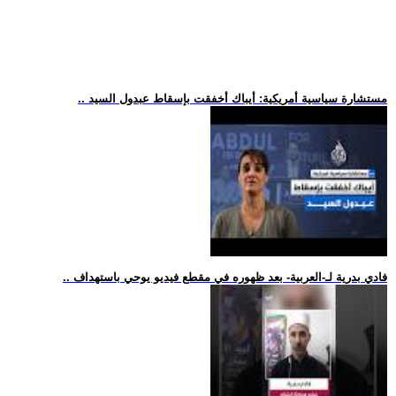
.. مستشارة سياسية أمريكية: أيباك أخفقت بإسقاط عبدول السيد
.. فادي بدرية لـ-العربية- بعد ظهوره في مقطع فيديو يوحي باستهداف