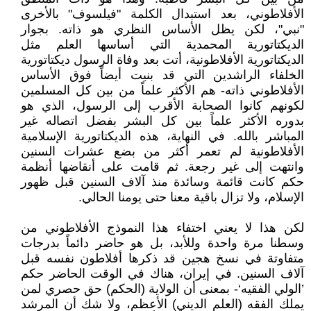
الأفلاطوني، بعد استبدال الكلمة "فيلسوف" بالأخرى
"نبي"، لكن يظل الأساس النظري هو ذاته. بجوار
الديكتاتورية المحمدية التي أساسها العلم مثل
الديكتاتورية الأفلاطونية، أتت بعد وفاة الرسول ديكتاتورية
الخلفاء الراشدين التي قد بنيت أيضاً فوق الأساس
الأفلاطوني ذاته- هم الأكثر علماً من بين كل المسلمين
لكونهم كانوا الصحابة الأقرب إلى الرسول، الذي هو
بدوره الأكثر علماً بين كل البشر بفضل اتصاله غير
المباشر بالله. في النهاية، هذه الديكتاتورية الإسلامية
الأفلاطونية لم تعمر أكثر من بضع عشرات السنين
وانتهت إلى غير رجعة. ثم قامت على أنقاضها أنظمة
حكم كانت قائمة وسائدة منذ آلاف السنين قبل ظهور
الإسلام، ولا تزال باقية معنا حتى يومنا الحالي.
لكن هذا لا يعني اختفاء هذا النموذج الأفلاطوني من
وسطنا مرة واحدة وللأبد، بل هو حاضر دائماً بدرجات
متفاوتة في نسخ هجين قد ذكرها أفلاطون نفسه قبل
آلاف السنين. في إيران، هناك في الوقت الحاضر حكم
’الولي الفقيه‘- بمعنى أن الولاية (الحكم) حق حصري لمن
يملك الفقه (العلم الديني) الأعظم، ولا شك أن المرشد