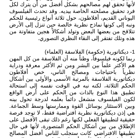
لأنها تحقق لهم مصالحهم بشكل أفضل من أن يترك لكل
فرد تحقيق مصلحته الخاصة بيديه. وقد تحدث الفيلسوف
اليوناني القديم، أفلاطون، حول ثلاثة أنواع رئيسية للحكم
ونبه إلى كونها نماذج نظرية خالصة حين تنزل إلى الأرض
تتلاقح من بعضها البعض وتولد أشكالاً هجين متفاوتة من
هذه وتلك تفتقر إلى النقاء النظري التصوري.
1- ديكتاتورية (حكومة) الفلاسفة (العلماء)
ربما لكونه فيلسوفاً، وظناً منه أن الفلاسفة من كل المهن
هم الأكثر علماً بين البشر ومن ثم الأكثر معرفة ودراية
نظرياً باحتياجات ومصالح الناس، خص أفلاطون
ديكتاتورية الفلاسفة بالمرتبة الأسمى والأولى بين أشكال
الحكم الثلاثة، لكنه نبه في الوقت نفسه إلى استحالة
تطبيق هذا النوع بالذات من الحكم على أرض الواقع
لكون الفيلسوف منشغل دائماً بعلمه لدرجة تحول بينه
وبين الاستئثار بوسائل القوة وممارستها وسط الجماعة.
هي إذن ديكتاتورية نظرية افتراضية فقط، لا توجد فرصة
حقيقية لتطبيقها الفعلي لكنها رغم ذلك تبقى الأفضل على
الإطلاق من بين أشكال الحكم المتصورة، لأنها في حال
تطبيقها الافتراضي كانت ستجلب للناس أفضل المصالح