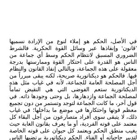
في الأصل، الحكم هو إملاء لنوع من الإرادة نسميها
’قانون‘ وإنفاذها عبر وسائل القوة الحكرية. فالشرط
الضروري المسبق لانتظام الحكم وسط أي جماعة من
الناس هو القدرة على احتكار القوة وممارستها بدرجة
معقولة على هذه الجماعة، وبالتالي إنفاذ القانون والنظام
فيها. فالحكم هو ديكتاتورية صريحة، لكنه يبقى مبرراً من
أجل المصلحة العامة للجماعة، لأنه في غياب مثل هذه
الديكتاتورية ستعم الفوضى التي هي النقيض تماماً
لمصلحة الجماعة وازدهارها، بل وحتى وجودها ذاته. في
قول آخر، ما كانت الجماعة لتوجد وتستمر من دون تجميع
معظم قوتها واحتكارها في موضع ما بداخلها؛ في غياب
ذلك، لا يتبقى سوى أفراد متصارعون من أجل البقاء كل
معتمد على قوته الفردية، أو ما يعرف بقانون الغابة حيث
يغيب منطق الحكم ويعتمد كل حيوان على قوته الخاصة
لتدبير حاجياته أو الفناء. الحكم ديكتاتورية يرتضيها الناس