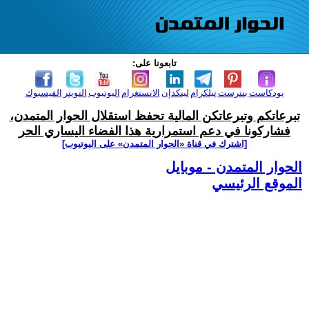
تابعونا على:
بودكاست
بنترست
تيلكرام
لينكدإن
الانستغرام
اليوتيوب
التويتر
الفيسبوك
تبرعاتكم وتبرعاتكن المالية تحفظ استقلال الحوار المتمدن،
فشاركونا في دعم استمرارية هذا الفضاء اليساري الحر
[اشترك في قناة ‫«الحوار المتمدن» على اليوتيوب]
الحوار المتمدن - موبايل
الموقع الرئيسي