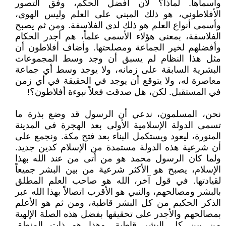
وأسماها. لماذا؟ لأن أفضل الحكم، وفق التصور
الأفلاطوني، هو ذلك المبني على العلم وليس الهوى،
وأسمى أنواع العلم هو ذلك لدى الفلاسفة. ومن ثم يصبح
الفلاسفة، بمعنى هؤلاء الأسمى علماً، هم أجدر الحكام
وأفضلهم لخير الجماعة ومصلحتها. وأضاف أفلاطون أن
مثل هذا النظام لم يسبق أن وجد وسط المجموعات
البشرية السابقة على زمانه، ولا يوجد وسط أي جماعة
معاصرة له، ولا يتوقع أن يوجد في الحقيقة في أي زمن
في المستقبل. لكن، هل صدقت فعلاً نبوءة أفلاطون؟!
نحن، المسلمون، ندعي أن الرسول قد وضع بذرة ما
تسمى الدولة الإسلامية الأولى بعد الهجرة في المدينة
المنورة، ليعود ويستكمل البناء بعد فتح مكة. ونجمع على
أن شرعية هذه الدولة مستمدة من الإسلام كدين جديد.
ولما كان الرسول محمد هو من أتى من عند الله بهذا
الإسلام، يصبح هو الأكثر شرعية من بين البشر جميعاً
لقيادتها. في قول آخر، الله هو صاحب العلم المطلق
بالبشر ومصالحهم، والنبي هو الأقرب اتصالاً بهذا الله عبر
الذكر الحكيم من كل البشر قاطبة، ومن ثم هو الأعلم
بمصالحهم والأجدر على تحقيقها بفضل هذه الصلة الإلهية
من بين كل البشر قاطبة. وهذا هو ذات المنطق