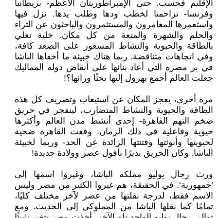
الإقليم فحسب. حتى الإمبراطوريتان الأعظم- بريطانيا
وفرنسا- تزاحمتا لخطب ودها وطلب يدها. نزل فيها
واستعمرها المغامرون والمستثمرون والباحثون عن الثراء
والحلم والشهرة والمتعة من كل مكان. خلية تغلي
بالطاقة والحيوية والنشاط المسعور على الصعد كافة،
وفي اتجاهات متناقضة. ربما هناك خبيئة ما أخفاها الباشا
في بر مصره التي أعاد بنائها على أنقاض دولة المماليك
جعلت العالم أجمع يهرول إليها بحثًا ورائها؟!
مرة أخرى، يعجز المكان عن استيعاب وتصريف كل هذه
الطاقة والحيوية والنشاط المتضارب، لينفجر في حريق
ضخم التهم القاهرة- إحدى أنشط مدن العالم وأكثرها
حيوية وفاعلية في ذلك الزمان. وقعت القاهرة ضحية
لحيويتها وأنوثتها وفتنتها الزائدة عن الحد- وربما لخبيئة
الباشا. وكان الحريق نذيرًا بأفول عصر وولادة جديدة!
ورث رجال يوليو مملكة الباشا، وغيروا اسمها إلى
’جمهورية‘. في الحقيقة، هم غيروا الكثير من مصر وليس
الاسم فقط، لدرجة نقلتها من عصر لآخر مختلف كليًا،
تمامًا كما نقلها الباشا من المملوكي إلى الحديث. ومع
توالي رجال يوليو الواحد تلو الآخر، أخذت مصر تتغير شيئًا