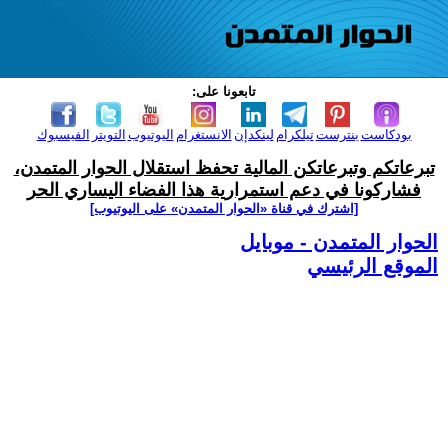
تابعونا على:
بودكاست
بنترست
تيلكرام
لينكدإن
الانستغرام
اليوتيوب
التويتر
الفيسبوك
تبرعاتكم وتبرعاتكن المالية تحفظ استقلال الحوار المتمدن،
فشاركونا في دعم استمرارية هذا الفضاء اليساري الحر
[اشترك في قناة ‫«الحوار المتمدن» على اليوتيوب]
الحوار المتمدن - موبايل
الموقع الرئيسي