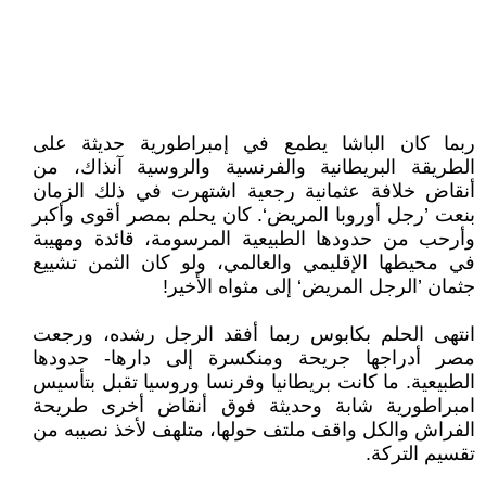
ربما كان الباشا يطمع في إمبراطورية حديثة على
الطريقة البريطانية والفرنسية والروسية آنذاك، من
أنقاض خلافة عثمانية رجعية اشتهرت في ذلك الزمان
بنعت ’رجل أوروبا المريض‘. كان يحلم بمصر أقوى وأكبر
وأرحب من حدودها الطبيعية المرسومة، قائدة ومهيبة
في محيطها الإقليمي والعالمي، ولو كان الثمن تشييع
جثمان ’الرجل المريض‘ إلى مثواه الأخير!
انتهى الحلم بكابوس ربما أفقد الرجل رشده، ورجعت
مصر أدراجها جريحة ومنكسرة إلى دارها- حدودها
الطبيعية. ما كانت بريطانيا وفرنسا وروسيا تقبل بتأسيس
امبراطورية شابة وحديثة فوق أنقاض أخرى طريحة
الفراش والكل واقف ملتف حولها، متلهف لأخذ نصيبه من
تقسيم التركة.