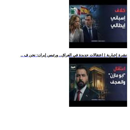
.. نشرة إخبارية | اعتقالات جديدة في العراق.. ورئيس إيران: نحن ف