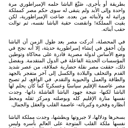
بطريقة أو بأخرى، ضَيَّعَ الباشا حلمه الإمبراطوري مرة
واحدة وإلى الأبد ولم يتبقى له سوى حكم مصر كمملكة
وراثية له ولأبنائه من بعده. ضاعت الإمبراطورية، لكن
بقيت المملكة! وانقضت حقبة الباشا نفسه، ثم توالت
حقب أبنائه.
في المحصلة، أدركت مصر بعد طول الزمن أن الباشا
وإن أخفق في إنشاء إمبراطورية حديثة، إلا أنه نجح في
وضع الأساس لدولة مصرية قادرة على محاكاة وتوطين
المؤسسات الحديثة الفاعلة في الدول المتقدمة. وبفضل
ذلك، حققت مصر نقلة حضارية عملاقة، من عصر شديد
القدم والتخلف والبلادة والكسل إلى آخر متفجر بالجهد
والطاقة والعمل والحيوية والتقدم. في الواقع، لم تصبح
مصر عاصمة الإقليم سياسيًا وعسكريًا كما كان يحلم لها
الباشا لكنها- نتيجة جهود الباشا الفاشلة ذاتها- وجدت
نفسها منارة الإقليم كله وبوصلته ومركز ثقله ومحط
أنظاره وفخره وكبريائه- عاصمة القلب والعقل والجمال.
بسحرها ودلالها، لا جبروتها وبطشها، وجدت مملكة الباشا
نفسها ملكة القلب المتوجة على العالم بأسره وليس