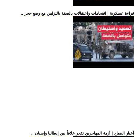
.. قراءة عسكرية | اقتحامات واعتقالات بالضفة بالتزامن مع وضع حجر
.. أخبار الصباح | أزمة المهاجرين تفجر خلافاً بين إيطاليا وإسبان