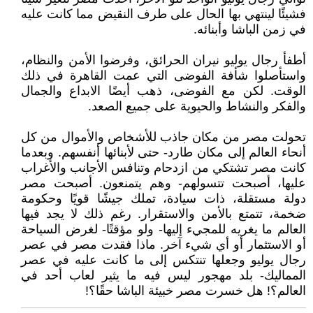
فشيئًا لينتهي بها الحال على طرف النقيض مما كانت عليه
في زمن الباشا وأبنائه.
أطفأ رجال يوليو نيران الحرائق، وفرضوا الأمن والنظام،
واستأصلوا شأفة الفوضى التي عمت القاهرة في ذلك
الوقت. لكن مع الفوضى، ذهب أيضًا الابداع والجمال
والفكر والنشاط والحيوية على جميع الصعد.
تحولت مصر من مكان جاذب للأشخاص والأموال من كل
أنحاء العالم إلى مكان طارد- حتى لأبنائها أنفسهم. وبعدما
كانت مصر تشتكي من ازدحام وتنافس الأجانب والأغراب
عليها، أصبحت تتسولهم- وهم يتمنعون. أصبحت مصر
دولة مستقلة، ذات سيادة، تملك جيشًا قويًا وحكومة
ضخمة، تتمتع بالأمن والاستقرار. رغم ذلك لا يجد فيها
العالم ما يغريه للمجيء إليها- ولو مؤقتًا- لغرض السياحة
أو الاستثمار أو أي شيء آخر. ماذا فقدت مصر في عصر
رجال يوليو وجعلها تنتكس إلى ما كانت عليه في عصر
المماليك- بلد مهجور ليس فيه ما يثير لعاب أحد في
العالم؟! هل خسرت مصر خبيئة الباشا حقًا؟!