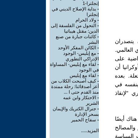
إنجلترا-1
-
بداية الإصلاح الديني في
إنجلترا
-
ولاد الحرام
-
التحول من الفلسفة إلى
الدين: مقتل هيباتيا
-
كائنات جبارة من صنع
 يتصدران
البشر
-
الكائن المفكر الأوحد
 العالمي.
-
مع إبليس- الوجود
راضية على
الإدراكي التطوري
-
لقاء مع إبليس- المساواة
كرانيا أن
في الوجود
ب المشتعلة. بعده
-
لقاء مع إبليس
-
كيف أصبحت الكلاب من
بنفسه في
أعز أصدقائنا: رحلة ممتدة
منذ القدم حتى ا ...
 "لإنقاذ
-
الاحتكار وابن عمه
الشرير
-
جنرال الكتريك والإيمان
بسحر الإدارة
ناك أيضًا
-
سفاح الحمير
 والمصالح
المزيد.....
 السياسة