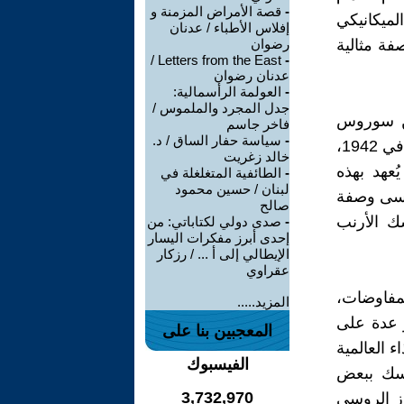
-
قصة الأمراض المزمنة و
ميكانيكي
إفلاس الأطباء / عدنان
فة مثالية
رضوان
Letters from the East /
-
عدنان رضوان
-
العولمة الرأسمالية:
جدل المجرد والملموس /
ن سوروس
فاخر جاسم
-
سياسة حفار الساق / د.
وكيسنجر معًا على مدار سيرته المهنية الحافلة، عن خطته لما بعد الحرب في 1942،
خالد زغريت
ُعهد بهذه
-
الطائفية المتغلغلة في
لبنان / حسين محمود
ننسى وصفة
صالح
ك الأرنب
-
صدى دولي لكتاباتي: من
إحدى أبرز مفكرات اليسار
الإيطالي إلى أ ... / رزكار
عقراوي
لمفاوضات،
المزيد.....
 عدة على
المعجبين بنا على
 العالمية
الفيسبوك
يمسك ببعض
3,732,970
از الروسي