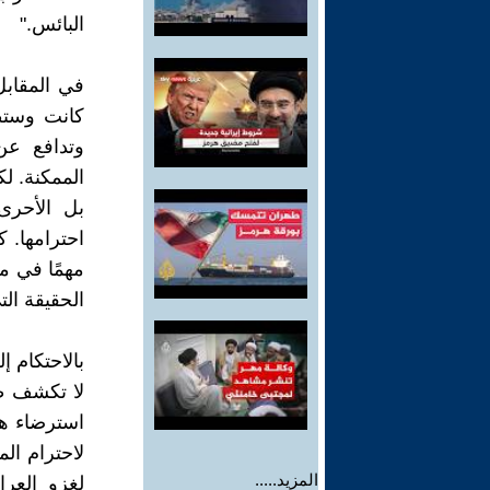
البائس."
في المقابل،
كانت وستظ
وتدافع عن
الممكنة. لك
بل الأحرى
احترامها. 
مهمًا في من
الحقيقة الت
بالاحتكام إ
لا تكشف طري
استرضاء هت
لاحترام الم
المزيد.....
لغزو العر