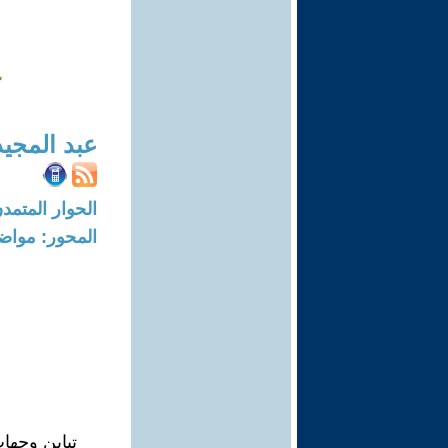
عبد المجي
الحوار المتمدن-العدد: 7263 - 22
المحور: مواض
تباين وجهات