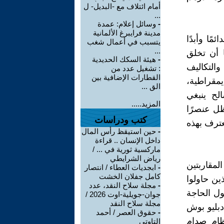
أمام ائتلاف مع -البديل- ل
...
-
وسائل إعلام: عمدة
مدينة فرايبرغ الألمانية
ًا وأبدًا
يتسبب في أعمال شغب
...
 أن تخلق
-
هيئة السكك الحديدية
التكاليف
: تشغيل عدد من
القطارات الإضافية بين
يمقراطية،
الق ...
لح ينبغي
المزيد.....
ظل عنصرًا
كتب ودراسات
عترف بهذه
-
حين استيقظ رأس المال
داخل الإنسان .. قراءة
ماركسية ثورية في ... /
رياض الشرايطي
المقاربتين
-
ابجديات العطاء / انتصار
كامل جفلان الخشت
ين حاولوا
-
مجلة سلاح النقد، عدد
ل الحاجة
جوان-جويلية-اوت 2026 /
مجلة سلاح النقد
دبليو بوش
-
حقوق العصر / أحمد
ظام صدام
التاوتي