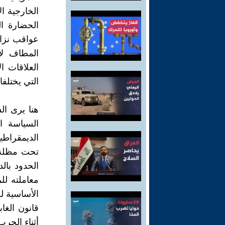
الخارجية ا
الحضارة ا
عواقب نزاع
المطاف لا
العلاقات ا
التي يختلف
هنا يرى ا
السياسة ال
الديمقراطيا
تحت مظلة ض
الحدود بالد
معاملته لل
الأساسية ل
قانون الغا
أثناء الحرب