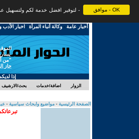
موافق - OK
لتوفير افضل خدمة لكم ولتسهيل عملي
أخبار عامة
-
وكالة أنباء المرأة
-
اخبار الأدب و
الموقع
يسارية
"من أج
حاز ال
إذا لديك
الزوار
اضافة/خدمات
بحث/الارشيف
الصفحة الرئيسية
-
مواضيع وابحاث سياسية
-
عبد
تبرعاتكم