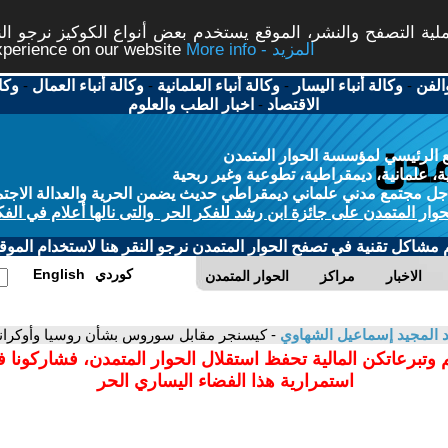
ة التصفح والنشر، الموقع يستخدم بعض أنواع الكوكيز نرجو النق
More info - المزيد
experience on our website
الفن
-
وكالة أنباء اليسار
-
وكالة أنباء العلمانية
-
وكالة أنباء العمال
-
وكا
الاقتصاد
-
اخبار الطب والعلوم
 الرئيسي لمؤسسة الحوار المتمدن
، علمانية، ديمقراطية، تطوعية وغير ربحية
ل مجتمع مدني علماني ديمقراطي حديث يضمن الحرية والعدالة الاجتم
حوار المتمدن على جائزة ابن رشد للفكر الحر والتى نالها أعلام في الفك
م مشاكل تقنية في تصفح الحوار المتمدن نرجو النقر هنا لاستخدام الموقع
كوردي
English
الاخبار
مراكز
الحوار المتمدن
 المجيد إسماعيل الشهاوي
- كيسنجر مقابل سوروس بشأن روسيا وأوكراني
 وتبرعاتكن المالية تحفظ استقلال الحوار المتمدن، فشاركونا 
استمرارية هذا الفضاء اليساري الحر