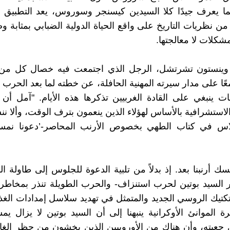
 يعرف جيدًا كلا السيدين كيسنجر وسوروس، يعد التطبيق ال
ن نظريات التاريخ على واقع الحياة الدولية الضبابي بمثابة وص
شكلات لا معالجتها.
وينستون تشرتشل، الرجل الذي اجتمعت فيه خصال كل م
ت ينبغي على القادة الغربيين تذكرها هذه الأيام. "آمل أن ي
لاستشرافية بالأساس لهؤلاء الذين ينعمون بترف الوقت، وألا 
اس في كتاب الطهي بخصوص الأرنب المحاصر-’دعونا نمس
ك أرنبنا بعد. إذ بدلاً من تلبية الدعوة للجلوس إلى طاولة ا
 السيد بوتين لحرب استنزاف- والحرب الطويلة تنذر بمخاطر
تكتيك الروسي الجديد والمتمثل في تهديد سلاسل إمدادات الغذاء
 الموانئ الأوكرانية ينبهنا إلى أن السيد بوتين لا يزال 
 جعبته، وأن هناك من الأوروبيين الذين يخشون من حظر الغ