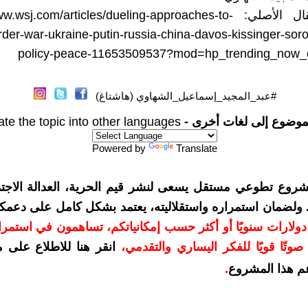
رابط المقال الأصلي: .wsj.com/articles/dueling-approaches-to
rder-war-ukraine-putin-russia-china-davos-kissinger-soro
policy-peace-11653509537?mod=hp_trending_now
#عبد_المجيد_إسماعيل_الشهاوي (هاشتاغ)
موضوع إلى لغات أخرى -
ate the topic into other languages
Powered by
Translate
شروع تطوعي مستقل يسعى لنشر قيم الحرية، العدالة الاجتم
. ولضمان استمراره واستقلاليته، يعتمد بشكل كامل على دعمك
دعمكم بمبلغ 10 دولارات سنويًا أو أكثر حسب إمكانياتكم، تساهمون في استم
وتًا قويًا للفكر اليساري والتقدمي
،
انقر هنا للاطلاع على 
م هذا المشروع
.