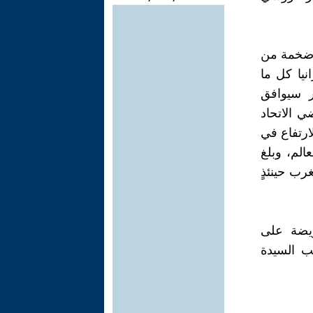
ة ضخمة من
نيا كل ما
 قيمتها 40 بليون دولار سيوافق
 الاتحاد
لارتفاع في
الم، وبلغ
ب حينئذٍ
ريضة على
ب السيدة