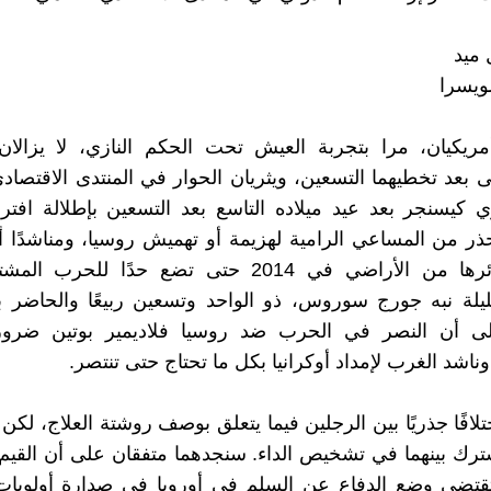
 ميد
يسرا
مريكيان، مرا بتجربة العيش تحت الحكم النازي، لا يزالان
 بعد تخطيهما التسعين، ويثريان الحوار في المنتدى الاقتصادي
 كيسنجر بعد عيد ميلاده التاسع بعد التسعين بإطلالة افت
حذر من المساعي الرامية لهزيمة أو تهميش روسيا، ومناشدًا أو
تقبل خسائرها من الأراضي في 2014 حتى تضع حدًا للحر
يلة نبه جورج سوروس، ذو الواحد وتسعين ربيعًا والحاضر 
إلى أن النصر في الحرب ضد روسيا فلاديمير بوتين ضروري
ناشد الغرب لإمداد أوكرانيا بكل ما تحتاج حتى تنتصر.
افًا جذريًا بين الرجلين فيما يتعلق بوصف روشتة العلاج، لكن ه
شترك بينهما في تشخيص الداء. سنجدهما متفقان على أن القيم
 تقتضي وضع الدفاع عن السلم في أوروبا في صدارة أولويات