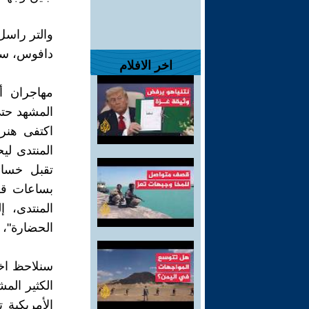
والتر راسل
دافوس، سو
اخر الافلام
مهاجران أ
المشهد حتى
اكتفى هنري
المنتدى لي
بساعات قل
المنتدى، 
الحضارة"، و
سنلاحظ اختل
الكثير الم
الأمريكية