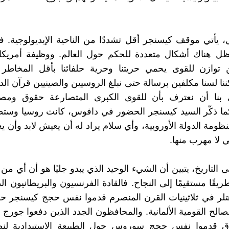
 يأتي موقف كيسنجر أقل تشددًا من الناحية الإيديولوجية. فدائم
ل هناك أشكال متعددة للحكم حول العالم. ووظيفة أمريكا
 توازن للقوى يحمي حريتنا وحرية حلفائنا بأقل المخاطر و
ننا لسنا مكلفين برسالة حتى نبلغ الروسيين والصينيين قرآن الد
 بنا أن نعترف بأن للقوى الكبرى المتصارعة حقوق ومصا
كما ذكّر السيد كيسنجر الحضور في دافوس، كانت روسيا وست
ظومة الدولة الأوروبية، وأي سلام يراد له أن يعيش لابد وأن ي
ي لا مهرب منها.
لى التاريخ، يتبين أن الشيء الوحيد الذي يبدو جليًا هو أن أي من 
قًا مستقيمًا إلى النجاح. فالقادة الفرنسيون والبريطانيون الذ
لر في ثلاثينيات القرن المنصرم قدموا نفس حجج كيسنجر حو
صالح القومية الألمانية. والمحافظون الجدد الذين دفعوا جورج 
اق قدموا نفس حجج سوروس حول الطبيعة الاستبدادية لن