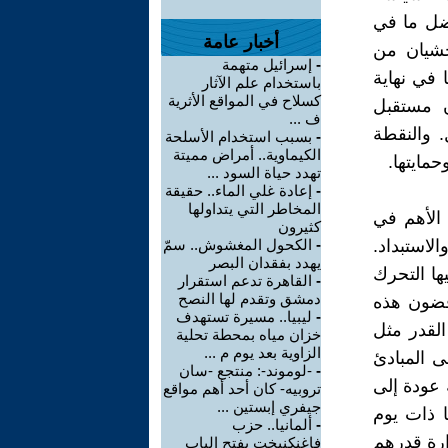
فضل ما في
أخبار عامة
خشيان من
-
إسرائيل متهمة
 في نهاية
باستخدام علم الآثار
كسلاح في المواقع الأثرية
ن مستقبل
ف ...
. والنقطة
-
بسبب استخدام الأسلحة
الكيماوية.. أمراض مميتة
مايتها.
تهدد حياة السود ...
-
إعادة غلي الماء.. حقيقة
المخاطر التي يتداولها
الأهم في
كثيرون
لاستبداد.
-
الكحول المغشوش.. سمّ
يهدد بفقدان البصر
ها التحرك
-
القاهرة تدعم استقرار
دمشق وتقدم لها النصح
رفضون هذه
-
ليبيا.. مسيرة تستهدف
 القدر مثل
خزان مياه بمحطة تحلية
الزاوية بعد يوم م ...
ى المبادئ
-
-لوموند-: منتجع -سان
 عودة إلى
تروبيه- كان أحد أهم مواقع
جيفري إبستين ...
ا ذات يوم
-
ألمانيا.. حزب
رارة قدرهم
فاغنكنيخت يفتح الباب