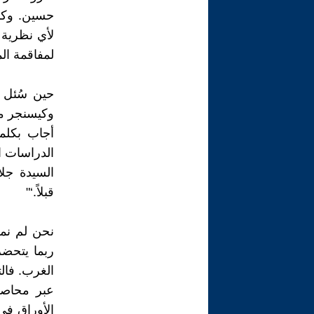
حسين. وكما
لأي نظرية م
لمفاقمة الم
حين سُئل 
أجاب بكلما
الدراسات ا
السيدة جل
قبلاً.‘"
نحن لم نمس
ربما يتحضر
الغرب. فال
عبر محاصرة
الأوراق في