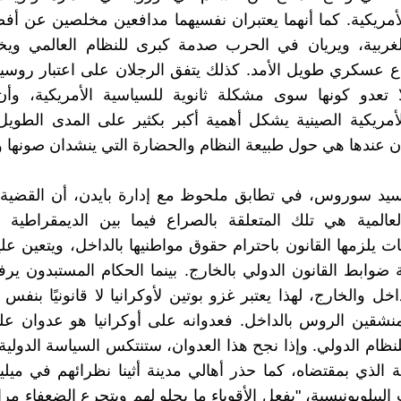
لأمريكية. كما أنهما يعتبران نفسيهما مدافعين مخلصين عن أ
لغربية، ويريان في الحرب صدمة كبرى للنظام العالمي وي
 عسكري طويل الأمد. كذلك يتفق الرجلان على اعتبار روسيا
 تعدو كونها سوى مشكلة ثانوية للسياسية الأمريكية، وأ
لأمريكية الصينية يشكل أهمية أكبر بكثير على المدى الطويل
ان عندها هي حول طبيعة النظام والحضارة التي ينشدان صونها وح
لسيد سوروس، في تطابق ملحوظ مع إدارة بايدن، أن القضية 
عالمية هي تلك المتعلقة بالصراع فيما بين الديمقراطية وا
ت يلزمها القانون باحترام حقوق مواطنيها بالداخل، ويتعين علي
وابط القانون الدولي بالخارج. بينما الحكام المستبدون ي
اخل والخارج، لهذا يعتبر غزو بوتين لأوكرانيا لا قانونيًا بنفس
منشقين الروس بالداخل. فعدوانه على أوكرانيا هو عدوان عل
لنظام الدولي. وإذا نجح هذا العدوان، ستنتكس السياسة الدولية
بة الذي بمقتضاه، كما حذر أهالي مدينة أثينا نظرائهم في ميلي
 البيلوبونيسية، "يفعل الأقوياء ما يحلو لهم ويتجرع الضعفاء م