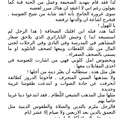
لذا فقد قام بتهديد الصحيفة وعمل من الحبة قبة كما
يقولون رغم اني لا اعتقد ان هناك مبرر لغضبه
سوى غروره الجامح بأنه انقذ شابة من شبح العنوسة ,
فتخرج اشاعة ان والدتها ترفضه
يا للهول !
كما هدد قبله ابن افليك الصحافة ( هذا الرجل لم
استسيغه ابدا ) وجيش الباباراتزي الذي يلاحق صغار
المشاهير في المدرسة وفي النادي وفي الرحلات لجني
المال من تلك اللقطات وبيعها لصحف التابلويد او ما
يسمى بالصحف الصفراء .
وبخصوص امل كلوني فهي من اشارت للعنوسة في
احدى المقابلات معها .
هل مثل هذه , ستطالبه أن يغيّر دينه من أجلها !
ولا بمذهبها السني المنحرف , فأخوتنا الدروز كطائفة
انحرفت عن جادة الصواب و ابتدعت طقوسا غريبة
وجديدة
مثلها مثل المذهب الشيعي اللّطام , فقد ابتدعوا دينا غريبا
خاصا بهم
فالرجل ملزم بالتدين والصلاة والطقوس الدينية مثل
التعمق بالدين بعد الاربعين ولا صيام إلا عشر ايام