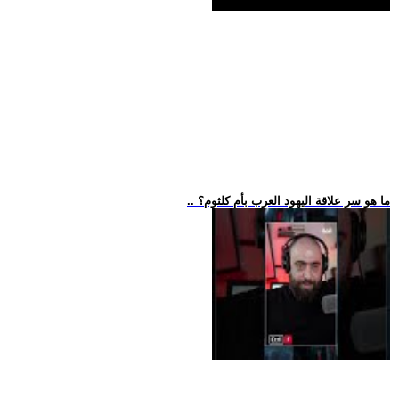
.. ما هو سر علاقة اليهود العرب بأم كلثوم؟