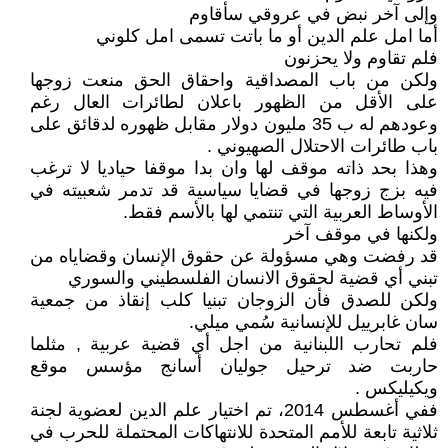
وإلى آخر نبض في عروقي سأقاوم
أما امل علم الدين أو ما باتت تسمى امل كلوني
فلم تقاوم ولا يحزنون
ولكن من باب المصداقية واحقاق الحق منعت زوجها
على الأقل من الظهور باعلان لطائرات العال رغم
وعودهم له ب 35 مليون دولار مقابل ظهوره لدقائق على
باب طائرات الاحتلال الصهيوني .
وهذا بحد ذاته موقف لها وان بدا موقفا حياديا لا ترغب
فيه بزج زوجها في قضايا سياسية قد تدمر شعبيته في
الأوساط العربية التي تنتمي لها بالأسم فقط.
ولكنها في موقف آخر
قد رفضت وهي مسؤولة عن حقوق الإنسان وقضاياه من
تبني أي قضية لحقوق الانسان الفلسطيني والسوري
ولكن للصدق فأن الزوجان تبنيا كلب إنقاذ من جمعية
سان غابرييل للإنسانية سُمي ميلي.
فلم تحارب اللبنانية من اجل أي قضية عربية , مثلما
حاربت ضد ترحيل جوليان أسانج مؤسس موقع
ويكيليكس .
ففي أغسطس 2014، تم اختيار علم الدين لعضوية لجنة
ثلاثية تابعة للأمم المتحدة للانتهاكات المحتملة للحرب في