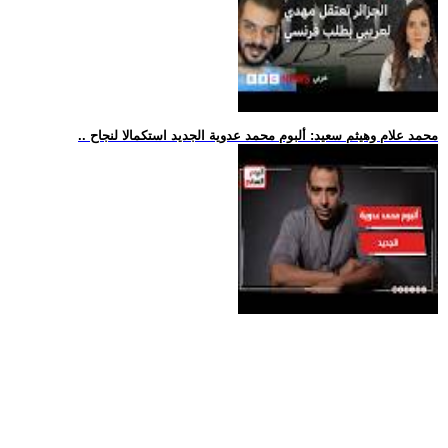
.. محمد علام وهيثم سعيد: ألبوم محمد عدوية الجديد استكمالا لنجاح