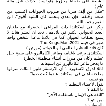
الشيعة على ضحايا مجزرة هلوكست حدثت قبل مائة
عام )
"فكل من ألِفَ ضربا من ضروب الحيوانات اكتسب من
طبعه وخُلقه، فإن تغذى بلحمه كان الشبه أقوى". ابن
القيم رحمه الله
ولكن في اسكتلندا ذات المراعي الخضراء مع طغيان
العدد الحيواني الكثير في بلادهم , تجد ان البشر هناك لا
يتمتع بصفات الحيوان كما في بلادنا ماعدا شخص واحد
ظهر في فيلم The.Kings.Man.2021
كان قائد التنظيم العالمي ابو الخواتم (مورتن )
اسكتلندي يرعى باغنامه وماعز الكاماليرو على سفج جبل
عظيم وكان من مبررات انشاء منظمتة الخطرة
ما يعجز ماعز الكاماليرو عن استيعابه
قائلا لدوق اكسفورد :" أن الارستقراطيين امثالك سرقوا
مطحنة اهلي في اسكتلندا عندما كنت صبيا".
هو نفسه
يقول لأعضاء التنظيم :"
ما الثقة ؟
"الثقة هي الإيمان باستقامة الآخر"
بمن أثق؟
بالحيوانات!