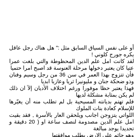
أو على نفس السياق السابق مثل :" هل هناك رجل عاقل
يكره جورج كلوني !
لقد كانت امل علم الدين المحظوطة والتي بلغت عمرا
عتيا كان يعتبر دخولها مرحلة العنوسة قد اصبح امرا حتميا
فأن تتزوج بهذا العمر في سن 36 من رجل وسيم وفنان
وذو ضحكة جنان و مليونيرا ثريا وعازبا ابديا
فهذا يعتبر حظا موفورا ورغم اختلاف الأديان إلآ ان ذلك
لم يكن بمثابة مشكلة لديها
فلم تهتم بديانته المسيحية بل لم تطلب منه أن يغيّرها
للإسلام كعادة بنات الملوك
اللواتي يتزوجن اجانب ويلحقن العار بالأسرة , فقد بقيت
امل علم الدين مصدومة لنصف ساعة او ( 20 دقيقة و
تحديدا يوجد مبالغة
وهو جائم على الارض يطلب موافقتها