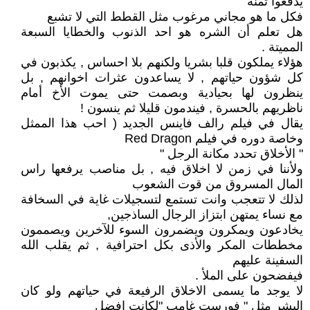
يدفعوا ثمنه
فكل ما هو مجاني مرغوب مثل القطط التي لا تشبع
هل تعلم أن الشره هو احد الذنوب والخطايا السبعة
المميتة .
هؤلاء يملكون قلبا بشريا ولكنهم بلا احساس , يكذبون في
كل شؤون حياتهم , لا يساعدون عثرات اخوانهم , بل
ينظرون لها بحيادية وبصمت حتى يموت الأخ أمام
ناظريهم بالحسرة , فيندمون قليلا ثم ينسون !
يقال في فيلم رالف فاينس الجديد ( احب هذا الممثل
وخاصة دوره في فيلم Red Dragon
" الأخلاق تحدد مكانة الرجل "
ولأننا في زمن لا اخلاق فيه , بل مناصب يرفعها راس
المال المسروق من قوت الشعوب
لذلك لا تتعجب وانت تستمع لتسجيلات غاية في السخافة
مع نساء يمتهن ابتزاز الرجال الساذجين,
يخادعون ويمكرون ويضمرون السوء للآخرين ويصممون
مخططات المكر والأذى بكل احترافية , ثم يقلب الله
السفينة عليهم
فيفضحون على الملأ .
لا يوجد ما يسمى الاخلاق الرفيعة في حياتهم ولو كان
البشر مثل " فورست غامب "لكانت افضل