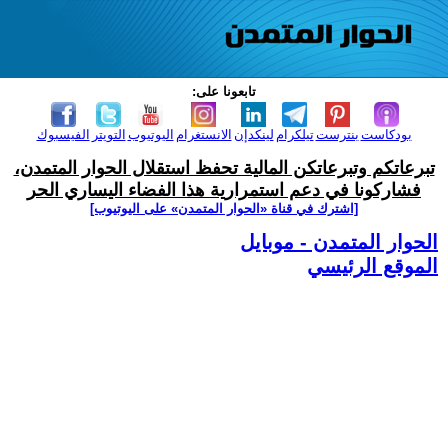
تابعونا على:
بودكاست
بنترست
تيلكرام
لينكدإن
الانستغرام
اليوتيوب
التويتر
الفيسبوك
تبرعاتكم وتبرعاتكن المالية تحفظ استقلال الحوار المتمدن،
فشاركونا في دعم استمرارية هذا الفضاء اليساري الحر
[اشترك في قناة ‫«الحوار المتمدن» على اليوتيوب]
الحوار المتمدن - موبايل
الموقع الرئيسي