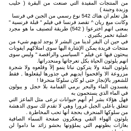
من المنتجات المفيدة التي صنعت من البقرة ( حليب
وزبدة وجبنة )
هل تعلم ان هناك 542 نوع رسمي من الجبن في فرنسا
وكانت ميغ ريان ^ تقصد فرنسا في فيلم " قبلة فرنسية "
بمعنى انهم اخترعوا ( 542) طريقة لتصنيف ما هو مجرد
عملية تخمر بكتيري .
في حين ان البقر لدينا من البشر لا يوجد لديهم شيء من
منتجات فريدة يمكن الإشارة اليها سوى امتلاكهم ايفونات
يبحثون فيها عن فيلم " السياسي والراقصة " وليس سوى
انهم يلوثون الحياة بكل تعرجاتها ومنحدراتها.
يلوثون البيئة ولا يتركون نباتا ينمو إلآ وقلعوه ولا شجرة
مزروعة الا واقحموا ايديهم في جذورها ليقعلوها , فقط
للشعور بالإنجاز حتى لو كان سلوكا منحرفا !
يفسدون الماء والبحر برمي القمامة بلا خجل و يبولون
في الماء الذي يستحمون به
فهل هؤلاء بشر أم أنهم حيوانات ترعى مثل الماعز التي
تتعلق باعلى الجبل غرورا وهي لا تقدم لك سوى الدهشة
من سلوكها المنحرف بحجة أنها تحب المخاطرة .
يلوثون الهواء النقي ويعكرون صفحة السماء الصافية
بغازات بطونهم التي يملؤونها بحشو زائد ما داموا لن