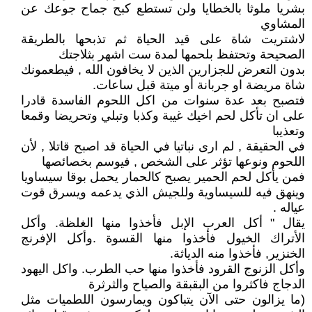
بشريا ملوثا بالخطايا ولن تستطع كبح جماح جوعك عن
المشاوي
لاشتريت شاة على قيد الحياة ثم تذبحها بالطريقة
الصحيحة وتحتفظ بلحمها لمدة ست اشهر بثلاجتك
بدون التعرض للجزارين الذين لا يخافون الله , فيطعمونك
شاة مريضة او جربانة أو ميتة قبل ساعات.
فتصبح بعد عدة سنوات من اكل اللحوم الفاسدة قادرا
على ان تأكل لحم اخيك غيبة وكذبا وتبلي وتحريضا وقمعا
وتعذيبا
في الحقيقة , لم ارى نباتيا في الحياة قد اصبح قاتلا , لأن
اللحوم ونوعها تؤثر على الشخص , فيوسم بخصائصها
فمن يأكل لحم الحمير يصبح كالحمار يحمل بوقا سيساويا
وينهق فيه للسيساوية وللجيش الذي يدعمه ويسرق قوت
عياله .
يقال " أكل العرب الإبل فأخذوا منها الغلظة. وأكل
الأتراك الخيول فأخذوا منها القسوة .وأكل الإفرنج
الخنزير, فأخذوا منه الدياثة.
وأكل الزنوج القرود فأخذوا منها حب الطرب. واكل اليهود
الدجاج فاكثروا من البقبقة والصياح والثرثرة
(ما يزالون حتى الآن يتباكون ويمارسون اللطميات مثل