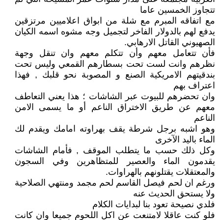
تتجاوز الخمسين عاما
مع اتفاقه المبرم مع شلة من ابواق اعلاميين مرتزقين
يدفع لهم بالدولار الفاخر لتجميل وجه مشوه اسمه الكيان
الصهيوني القاتل الارهابي.
فأن تتعامل معهم وأن تتكلم معهم وان تنقل وجهة
نظرهم وانت لست تحت بسطارهم القمعي وليس تحت
بندقيتهم الامريكية الصنع و المصوبة نحو قلبك , فهذا
اعتراف بهم
وان تحضرهم للبيوت عبر الشاشات ؛ هذا يعني التعاطف
معهم عن طريق الاختراق الناعم أو ما يسمى الامن
الناعم
وهو اشبه برجل شرطة يقف بهراوته امامك ويقدم لك
الماء باليد الآخرى
وكل ذلك حسب ما يتطلب الموقف , فأمام الشاشات
يقدمون الماء والعصير للمتظاهرين وفي السجون
والمعتقلات يقتلونهم بالهراوات.
ورغم ان لحم فيصل القاسم لحم مجمد ومنتهي الصلاحية
ولا يستحق الحديث عنه
فلدي نصيحة تعود بنا لبدايات الكلام
فلو كنت عاقلا لامتنعت عن اكل اللحوم جميعا وان كانت