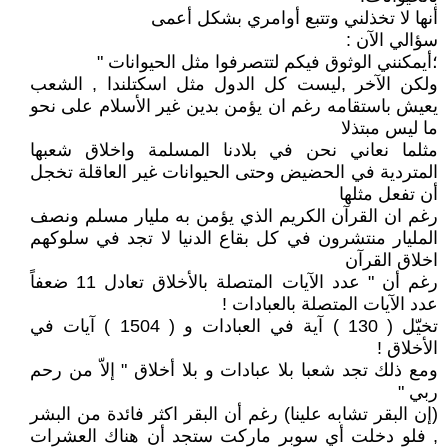
أنها لا تخذلني وتتبع أوامري بشكل أعمى
سؤالي الآن :
؛أيمكنني الوثوق فيكم لتتصرفوا مثل الحيوانات "
ولكن الآخر ,ليست كل الدول مثل اسكتلندا , الشعب
يعيش باستقامه رغم ان يؤمن بدين غير الأسلام على نحو
ما ليس مبتذلا
مثلما نعاني نحن في بلادنا المسلمة واخلاق شعبها
المتردية في الحضيض وحتى الحيوانات غير العاقلة تخجل
أن تفعل مثلها
رغم ان القرآن الكريم الذي يؤمن به مليار مسلم ونصف
المليار منتشرون في كل بقاع الدنيا لا تجد في سلوكهم
اخلاق القرآن
رغم أن " عدد الآيات المتصلة بالأخلاق تعادل 11 ضعفاً
عدد الآيات المتصلة بالعبادات !
تخيّل ( 130 ) آية في العبادات و ( 1504 ) آيات في
الأخلاق !
ومع ذلك تجد شعبا بلا عبادات و بلا أخلاق " إلاّ من رحم
ربي "
(إن البقر تشابه علينا) رغم أن البقر اكثر فائدة من البشر
, فلو دخلت أي سوبر ماركت ستجد أن هناك العشرات