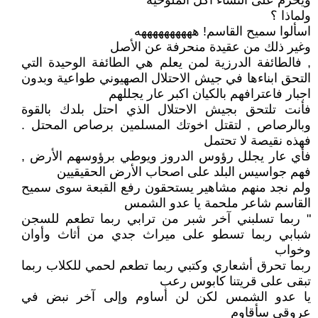
ويحرم على النساء أكل الملوخية
ولماذا ؟
اسألوا سميح القاسم! ههههههههههه
وغير ذلك من عقيدة منحرفة عن الأصل
, فالطائفة الدرزية لمن يعلم هي الطائفة الوحيدة التي
التحق ابناءها في جيش الاحتلال الصهيوني طواعية وبدون
اجبار فاعترافهم بالكيان اكبر عار يجللهم
فأنت تلتحق بجيش الاحتلال الذي احتل بلدك بالقوة
وبالرصاص , لتقتل اخوتك المسلمين برصاص المحتل .
فهذه نقيصة لا تحتمل
فأي عار يجلل رؤوس الدروز ويوطي برؤوسهم الأرض ,
فهم جواسيس البلد على اصحاب الأرض الحقيقيين
ولم نجد منهم مشاهير يستحقون رفع القبعة سوى سميح
القاسم شاعر ملحمة يا عدو الشمس
" ربما تسلبني آخر شبر من ترابي ربما تطعم للسجن
شبابي ربما تسطو على ميراث جدي من أثاث وأوان
وخواب
ربما تحرق أشعاري وكتبي ربما تطعم لحمي للكلاب ربما
تبقى على قريتنا كابوس رعب
يا عدو الشمس لكن لن أساوم وإلى آخر نبض في
عروقي سأقاوم