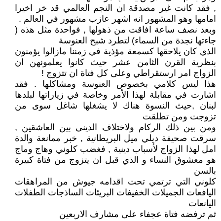
, فقد كانت غير مصدقة ان النجم العالمي قد خر اخيرا
امامها وهو المشهور انه اشهر عازب مشهور في العالم .
وبعد نصف ساعة افاقت من ذهولها , فواحدة مثل هذه (
جاءتها نجدة من السماء) لتطرد شبح العنوسة
الذي كان يلاحقها كسمعة مؤذية في زمننا مازالوا يؤمنون
بنظرية القرن الثامن عشر حيث كانوا يعلمونهن ان
الزواج امر ارستقراطي وعلى كل فتاة ان تتزوج !
هذا ليس كلامي بخصوص العنوسة ومشاكلها . فقد
اشارت في مقابلة لهذا الأمر وخاصة في زياراتها لبلدها
لبنان ,حيث النسوة هناك لا يشغلها شاغل سوى من
تزوجت ومن تطلقت
ومن بين ذلك الركام ولاختلاف الديني بين العاشقين ,
سرقت صحيفة ديلي ميل البريطانية , خبر ممانعة والدة
امل لهذا الزواج لأسباب دينية , فغضب كلوني وهاج وماج
هو معشوق النساء و الذي قبل ان يتزوج من فتاة كبيرة
بالسن
كلوني التي ترتمي تحت اقدامه جيوش من المراهقات
اليافعات الجميلات الخفيفات البريئات الساذجات الطفلات
اليانعات
ثم ترفضه فتاة عجفاء على مشارف الاربعين