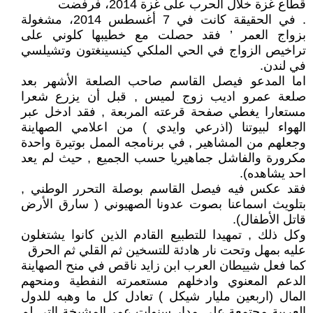
قطاع غزة خلال الحرب على غزة 2014، فرفضت
. في الحقيقة كانت في 7 أغسطس 2014، مشغولة
بزواج العمر ’ فقد حصلت مع خطيبها كلوني على
تراخيص الزواج في الحي الملكي كينسينغتون وتشيلسي
في لندن.
اما المدعو فيصل القاسم صاحب الصلعة الأشهر بعد
صلعة عمرو اديب زوج لميس , قبل أن يزرع شعرا
مستعارا يغطي صفحة قرعته المربعة , فقد ادخل عبر
الهواء لبيوتنا (اذرعي وايدي ) من اعلامي الصهاينة
وجعلهم من المشاهير , في برنامجه الممل بوتيرة واحدة
مكرورة والفاشل جماهيريا حسب الجميع , حيث لم يعد
احد يشاهده).
فقد عكس فيه فيصل القاسم بوصلة التحرر الوطني ,
بتلويث اسماعنا بصوت عدونا الصهيوني ( سارق الأرض
قاتل الأطفال).
وكل ذلك , تمهيدا للتطبيع القادم الذين كانوا يشتغلون
عليه بمهل وتحت نار هادئة للتسخين ثم القلي ثم الحرق
كما فعل شييطان العرب ابن زايد ناقص في منح الصهاينة
الدعم المعنوي وادخلهم مستعمرته النفطية ومنحهم
المال (اربعين مليار شيكل ) تعادل كل ما وهبه للدول
العربية مجتمعة على مدار سنوات عمر المشيخة التي لم