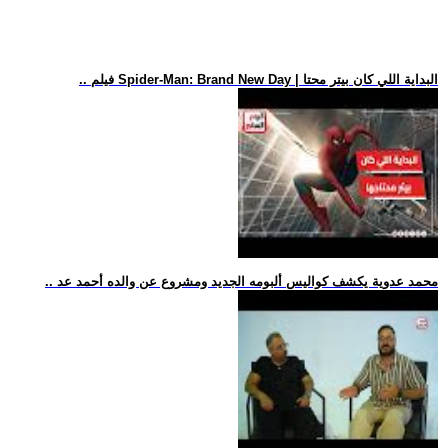
.. فيلم Spider-Man: Brand New Day | البداية اللي كان بيتر محتا
.. محمد عدوية يكشف كواليس ألبومه الجديد ومشروع عن والده أحمد عد