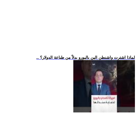
.. لماذا اشترت واشنطن الين باليورو بدلاً من طباعة الدولار؟