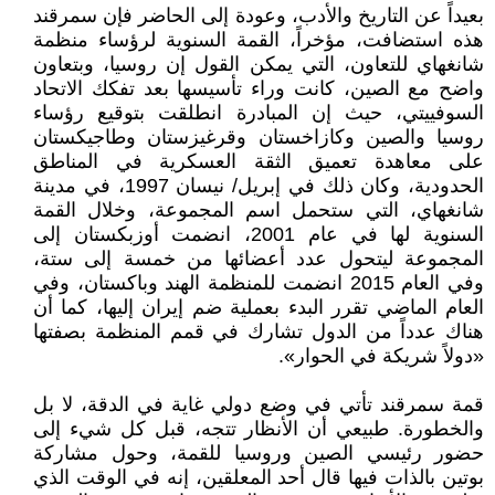
بعيداً عن التاريخ والأدب، وعودة إلى الحاضر فإن سمرقند
هذه استضافت، مؤخراً، القمة السنوية لرؤساء منظمة
شانغهاي للتعاون، التي يمكن القول إن روسيا، وبتعاون
واضح مع الصين، كانت وراء تأسيسها بعد تفكك الاتحاد
السوفييتي، حيث إن المبادرة انطلقت بتوقيع رؤساء
روسيا والصين وكازاخستان وقرغيزستان وطاجيكستان
على معاهدة تعميق الثقة العسكرية في المناطق
الحدودية، وكان ذلك في إبريل/ نيسان 1997، في مدينة
شانغهاي، التي ستحمل اسم المجموعة، وخلال القمة
السنوية لها في عام 2001، انضمت أوزبكستان إلى
المجموعة ليتحول عدد أعضائها من خمسة إلى ستة،
وفي العام 2015 انضمت للمنظمة الهند وباكستان، وفي
العام الماضي تقرر البدء بعملية ضم إيران إليها، كما أن
هناك عدداً من الدول تشارك في قمم المنظمة بصفتها
«دولاً شريكة في الحوار».
قمة سمرقند تأتي في وضع دولي غاية في الدقة، لا بل
والخطورة. طبيعي أن الأنظار تتجه، قبل كل شيء إلى
حضور رئيسي الصين وروسيا للقمة، وحول مشاركة
بوتين بالذات فيها قال أحد المعلقين، إنه في الوقت الذي