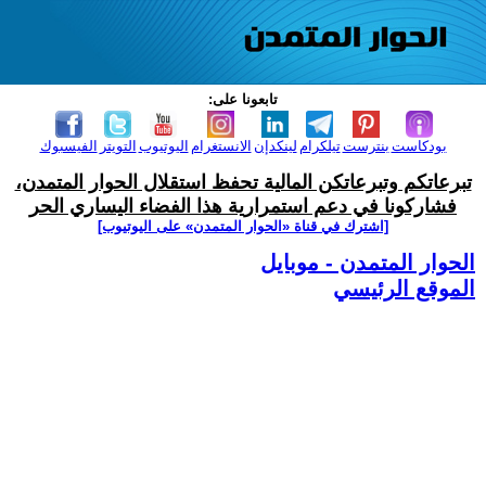
تابعونا على:
بودكاست
بنترست
تيلكرام
لينكدإن
الانستغرام
اليوتيوب
التويتر
الفيسبوك
تبرعاتكم وتبرعاتكن المالية تحفظ استقلال الحوار المتمدن،
فشاركونا في دعم استمرارية هذا الفضاء اليساري الحر
[اشترك في قناة ‫«الحوار المتمدن» على اليوتيوب]
الحوار المتمدن - موبايل
الموقع الرئيسي