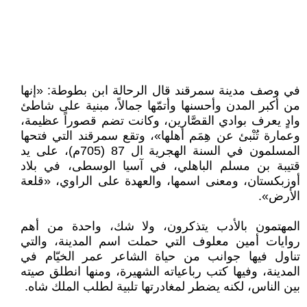
في وصف مدينة سمرقند قال الرحالة ابن بطوطة: «إنها
من أكبر المدن وأحسنها وأتمّها جمالاً، مبنية على شاطئ
وادٍ يعرف بوادي القصَّارين، وكانت تضم قصوراً عظيمة،
وعمارة تُنْبئ عن هِمَم أهلها»، وتقع سمرقند التي فتحها
المسلمون في السنة الهجرية ال 87 (705م)، على يد
قتيبة بن مسلم الباهلي، في آسيا الوسطى، في بلاد
أوزبكستان، ومعنى اسمها، والعهدة على الراوي، «قلعة
الأرض».
المهتمون بالأدب يتذكرون، ولا شك، واحدة من أهم
روايات أمين معلوف التي حملت اسم المدينة، والتي
تناول فيها جوانب من حياة الشاعر عمر الخيّام في
المدينة، وفيها كتب رباعياته الشهيرة، ومنها انطلق صيته
بين الناس، لكنه يضطر لمغادرتها تلبية لطلب الملك شاه.