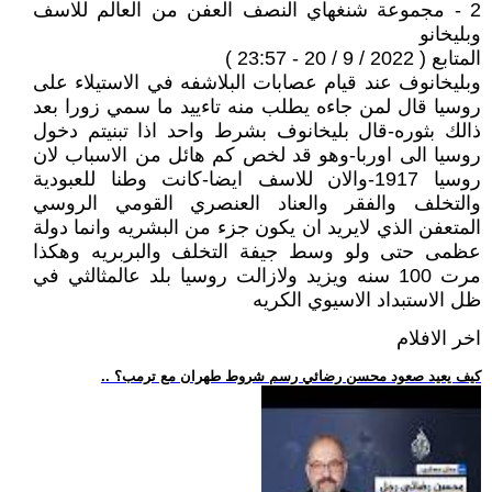
2 - مجموعة شنغهاي النصف العفن من العالم للاسف
وبليخانو
المتابع ( 2022 / 9 / 20 - 23:57 )
وبليخانوف عند قيام عصابات البلاشفه في الاستيلاء على
روسيا قال لمن جاءه يطلب منه تاءييد ما سمي زورا بعد
ذالك بثوره-قال بليخانوف بشرط واحد اذا تبنيتم دخول
روسيا الى اوربا-وهو قد لخص كم هائل من الاسباب لان
روسيا 1917-والان للاسف ايضا-كانت وطنا للعبودية
والتخلف والفقر والعناد العنصري القومي الروسي
المتعفن الذي لايريد ان يكون جزء من البشريه وانما دولة
عظمى حتى ولو وسط جيفة التخلف والبربريه وهكذا
مرت 100 سنه ويزيد ولازالت روسيا بلد عالمثالثي في
ظل الاستبداد الاسيوي الكريه
اخر الافلام
.. كيف يعيد صعود محسن رضائي رسم شروط طهران مع ترمب؟