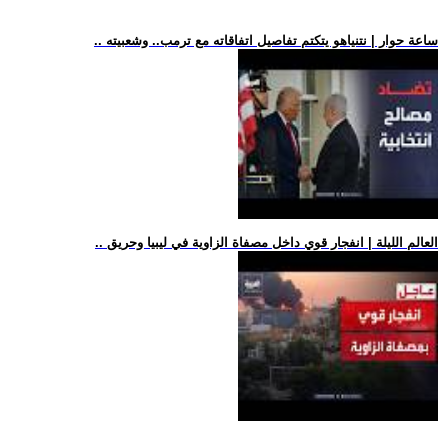
.. ساعة حوار | نتنياهو يتكتم تفاصيل اتفاقاته مع ترمب.. وشعبيته
.. العالم الليلة | انفجار قوي داخل مصفاة الزاوية في ليبيا وحريق