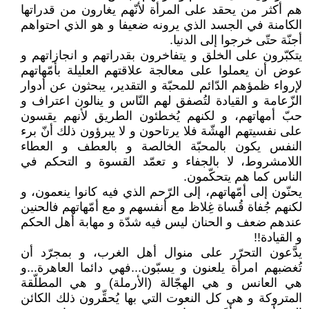
هم أكثر من يحقد على المرأة لأنّهم يغارون من قدراتها
الكامنة في الجسد الذي يرونه ضعيفا و هو الذي احتواهم
أجنّة حتّى خرجوا إلى الدنيا.
يتكبّرون على الخلق و يتفاخرون بقدراتهم و انجازاتهم و
عوض أن يعملوا على معالجة علاقتهم العليلة بأمّهاتهم
لإرواء ظمؤهم الدّائم للمحبّة و التقدير، يبحثون عن أدوار
الزّعامة و القيادة لتُصفق لهم النّاس و ينالون اعتراف و
حبّ أمهاتهم، و لكنهم يُخطئون الطريق لأنهم يقسون
على نفسيتهم الهشّة فلا يرتاحون و لا يبرؤون ذلك أنّ برء
النفس يكون بالمحبّة الخالصة و بالعطف و العطاء
اللامشروط، لا بالجفاء و تعمّد القسوة و التحكم في
الناس كما هم يتحكّمون.
يحنّون إلى أمّهاتهم، إلى الرّحم الذي فيه كانوا ينعمون، و
لكنهم جُفاة قُساة غِلاظ مع أنفسهم و مع أمّهاتهم فالحنين
عندهم ضعف و الحنان ليس فيه شدّة و مهابة أهل الحكم
و القيادة!!
يدَّعون التحرّر على منوال أهل الغرب، و بمجرّد أن
تُغضبهم امرأة يلعنون و يسبّون...فهي دائما العاهرة...و
هي العانس و هي الهجّالة (الأرملة) و هي المطلّقة
المتروكة و هي كل النعوت التي بها يُحقِّرون ذلك الكائن