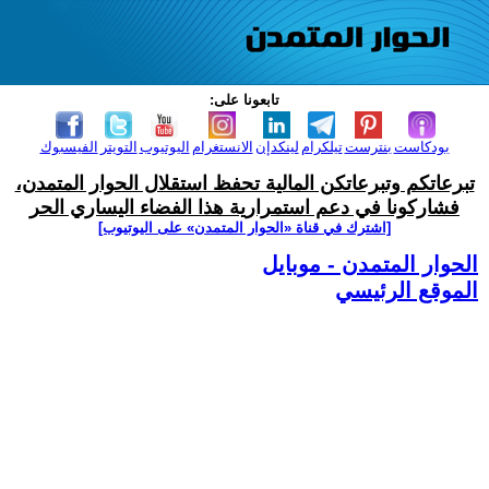
تابعونا على:
بودكاست
بنترست
تيلكرام
لينكدإن
الانستغرام
اليوتيوب
التويتر
الفيسبوك
تبرعاتكم وتبرعاتكن المالية تحفظ استقلال الحوار المتمدن،
فشاركونا في دعم استمرارية هذا الفضاء اليساري الحر
[اشترك في قناة ‫«الحوار المتمدن» على اليوتيوب]
الحوار المتمدن - موبايل
الموقع الرئيسي