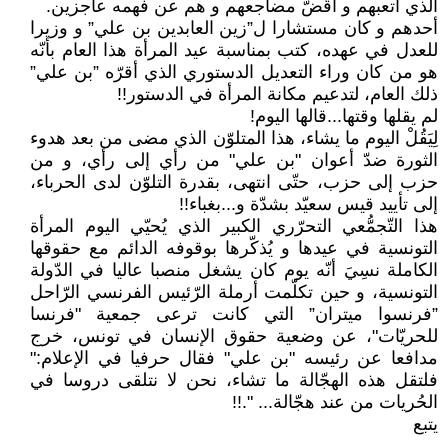
الذي أتعبهم و أقَضّ مضاجعهم و هم عن فهمه عاجزين.
أحدهم و كان مستشارا ل”زين العابدين بن علي” و وزيرا
للعدل في عهده، كتب بمناسبة عيد المرأة هذا العام بأنّه
هو من كان وراء التعديل الدستوري الذي أقرّه ”بن علي”
ذلك العام، لتدعيم مكانة المرأة في الدستور!!
لم يقلها وقتها...قالها اليوم!
لِيَقُلْ اليوم ما يشاء، هذا المتلوّن الذي مضى من بعد هدوء
الثورة ضدّ أعوان ʺبن عليʺ من رأي إلى رأي، و من
حزب إلى حزب، حتّى انتهى، بقدرة التلوّن لدى الحرباء،
إلى تأييد قيس سعيّد بشدّة و...بغباء!!
هذا التّجمُّعي التحرّري الكبير الذي يُحيّي اليوم المرأة
التونسية في عيدها و يُذكّرها بوقوفه الدائم مع حقوقها
الكاملة نسِيَ أنّه يوم كان يشغل منصبا عاليا في الدّولة
التونسية، و حين تكلّمت أرملة الرّئيس الفرنسي الرّاحل
”فرنسوا ميتران” التي كانت ترعى جمعية ʺفرنسا
للحريّاتʺ، عن وضعية حقوق الإنسان في تونس، خرج
مدافعا عن رئيسه ʺبن عليʺ فقال حرفيا في الإعلام:ʺ
فلتقل هذه الهجّالة ما تشاء، نحن لا نتلقى دروسا في
الحُريات من عند هجّالة... ʺ.!!
يتبع