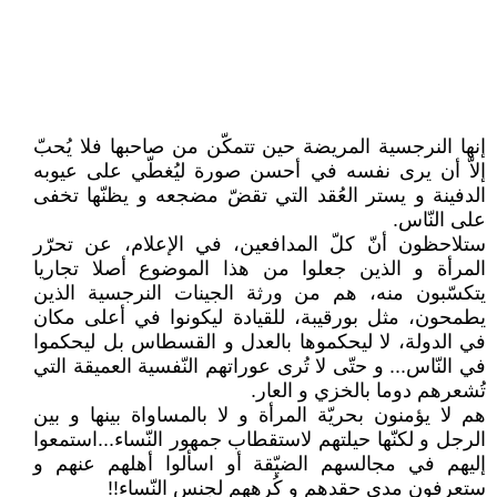
إنها النرجسية المريضة حين تتمكّن من صاحبها فلا يُحبّ
إلاّ أن يرى نفسه في أحسن صورة ليُغطّي على عيوبه
الدفينة و يستر العُقد التي تقضّ مضجعه و يظنّها تخفى
على النّاس.
ستلاحظون أنّ كلّ المدافعين، في الإعلام، عن تحرّر
المرأة و الذين جعلوا من هذا الموضوع أصلا تجاريا
يتكسّبون منه، هم من ورثة الجينات النرجسية الذين
يطمحون، مثل بورقيبة، للقيادة ليكونوا في أعلى مكان
في الدولة، لا ليحكموها بالعدل و القسطاس بل ليحكموا
في النّاس... و حتّى لا تُرى عوراتهم النّفسية العميقة التي
تُشعرهم دوما بالخزي و العار.
هم لا يؤمنون بحريّة المرأة و لا بالمساواة بينها و بين
الرجل و لكنّها حيلتهم لاستقطاب جمهور النّساء...استمعوا
إليهم في مجالسهم الضيّقة أو اسألوا أهلهم عنهم و
ستعرفون مدى حقدهم و كُرههم لجنس النّساء!!