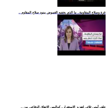
.. غزة وسلاح المقاومة.. ما الذي يخفيه الغموض ببنود سلاح المقاوم
.. حلف أمني ثلاثي لتعزيز الاستقرار.. كواليس الاتفاق الدفاعي بين