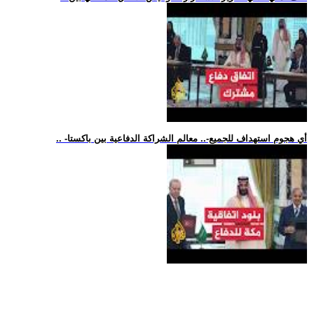
.. -أي هجوم استهداف للجميع-.. معالم الشراكة الدفاعية بين باكستا