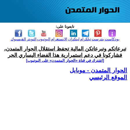
تابعونا على:
بودكاست
بنترست
تيلكرام
لينكدإن
الانستغرام
اليوتيوب
التويتر
الفيسبوك
تبرعاتكم وتبرعاتكن المالية تحفظ استقلال الحوار المتمدن،
فشاركونا في دعم استمرارية هذا الفضاء اليساري الحر
[اشترك في قناة ‫«الحوار المتمدن» على اليوتيوب]
الحوار المتمدن - موبايل
الموقع الرئيسي