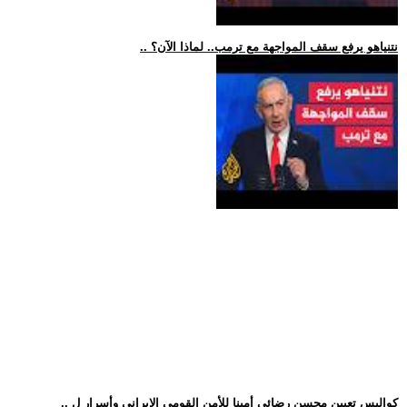
.. نتنياهو يرفع سقف المواجهة مع ترمب.. لماذا الآن؟
.. كواليس تعيين محسن رضائي أمينا للأمن القومي الإيراني وأسرار ل