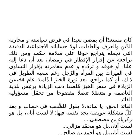
كان مستعدّا أن يمضي بعيدا في فرض سياسته و محاربة
الدّين والعرف والعادات، لولا حساباته الاجتماعية الدقيقة
التي تجعله يتراجع خوفا على سلامة حكمه ومن ذلك
تراجعه عن إقرار الإفطار في رمضان بعد أن دعا إليه
علنا، أو خوفه و تردّده و عدم مقامرته بإقرار التساوي
في الميراث بين المرأة والرّجل رغم سعيه الطويل في
ذلك، أو كما تراجع، بعد ثورة الخبز الدّامية عام 84،عن
الزيادة في سعر الخبز مُلصقا ذنب الزيادة برئيس بلدية
العاصمة و متنصّلا تنصلا مفضوحا من تحمّل مسؤولية
القائد.
القائد الحق، يا سادة،لا يقول للشّعب في خطاب و بعد
كلّ مشكلة عويصة يجد نفسه فيها: لا لست أنا،،، بل هو
زكرياء بن مصطفى....
لست أنا،،،بل هو محمّد مزالي...
لست أنا،،،بل هو أحمد بن صالح....