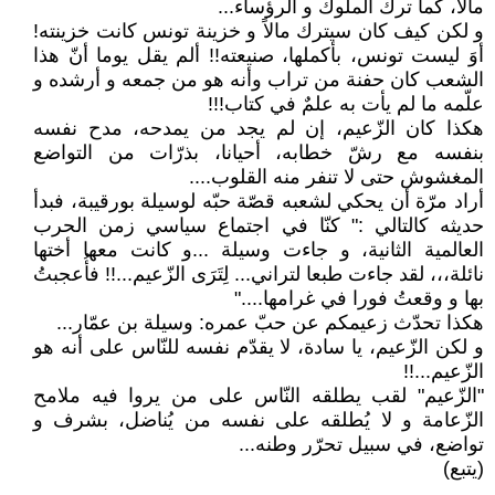
مالاً، كما ترك الملوك و الرؤساء...
و لكن كيف كان سيترك مالاً و خزينة تونس كانت خزينته!
أوَ ليست تونس، بأكملها، صنيعته!! ألم يقل يوما أنّ هذا
الشعب كان حفنة من تراب وأنه هو من جمعه و أرشده و
علّمه ما لم يأت به علمٌ في كتاب!!!
هكذا كان الزّعيم، إن لم يجد من يمدحه، مدح نفسه
بنفسه مع رشّ خطابه، أحيانا، بذرّات من التواضع
المغشوش حتى لا تنفر منه القلوب....
أراد مرّة أن يحكي لشعبه قصّة حبّه لوسيلة بورقيبة، فبدأ
حديثه كالتالي :" كنّا في اجتماع سياسي زمن الحرب
العالمية الثانية، و جاءت وسيلة ...و كانت معها أختها
نائلة،،، لقد جاءت طبعا لتراني... لِتَرَى الزّعيم...!! فأُعجبتُ
بها و وقعتُ فورا في غرامها...."
هكذا تحدّث زعيمكم عن حبّ عمره: وسيلة بن عمّار...
و لكن الزّعيم، يا سادة، لا يقدّم نفسه للنّاس على أنه هو
الزّعيم...!!
"الزّعيم" لقب يطلقه النّاس على من يروا فيه ملامح
الزّعامة و لا يُطلقه على نفسه من يُناضل، بشرف و
تواضع، في سبيل تحرّر وطنه...
(يتبع)