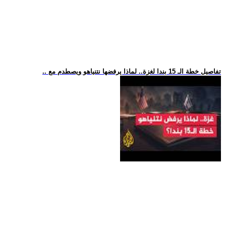
.. تفاصيل خطة الـ 15 بندا لغزة.. لماذا يرفضها نتنياهو ويصطدم مع