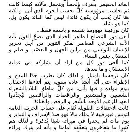
القائد الحقيقي يعترف بالخطأ ويتحمل مآلاته كيفما كانت
ثم يحاسب مرؤوسيه كلٌّ بحسب الجرم الذي أتى. و لكنه
هنا كان يُحب أن يكون قائدا، ليس كما القائد يكون بل،
كما هو يشاء.
كان بورقيبة مهووسا بنفسه و باسمه فقط...
ألغى دور المُصلح الطاهر الحداد الذي يصحّ القول بأنه
الأب الشرعي المعاصر لفكر التنوير من أجل تحرير
الإنسان التونسي من براثن الجهل و التعصّب و ظلم و
استغلال جنس النساء.
كما ألغى دور كل من أراد أن يشاركه في عملية
الاستقلال و ما بعدها.
كان نرجسيا بامتياز و لذلك كان يطرب جدّا للمدح و
الإطراء حتى أنّه أنشأ عادة سنوية يتم أثناءها الاحتفال
بيوم مولده و فيها يأتي، من كلّ مناطق البلاد،الشعراء
الشعبيين والمنشدين والراقصات والراقصين ليُجدِّدوا
العهد للزعيم الأوحد بالشِّعر و الرقص والغناء!!
كانت الاحتفالات الطويلة تُقام على حساب الخزينة العامة
لتونس فبورقيبة لا يملك مالا فهو ضدّ الإسراف و التبذير و
يوم مات لم يجدوا في ميراثه شيئا يُذكر!! و لذلك هم
كثيرا ما يتفاخرون بتعفّفه أمامنا و بأنه لم يترك وراءه