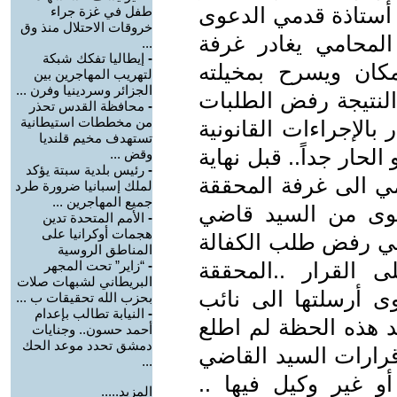
 أستاذة قدمي الدعوى
طفل في غزة جراء
خروقات الاحتلال منذ وق
المحامي يغادر غرفة
...
-
إيطاليا تفكك شبكة
كان ويسرح بمخيلته
لتهريب المهاجرين بين
الجزائر وسردينيا وفرن ...
 النتيجة رفض الطلبات
-
محافظة القدس تحذر
من مخططات استيطانية
بالإجراءات القانونية
تستهدف مخيم قلنديا
حار جداً.. قبل نهاية
وقض ...
-
رئيس بلدية سبتة يؤكد
مي الى غرفة المحققة
لملك إسبانيا ضرورة طرد
جميع المهاجرين ...
عوى من السيد قاضي
-
الأمم المتحدة تدين
هجمات أوكرانيا على
اضي رفض طلب الكفالة
المناطق الروسية
 القرار ..المحققة
-
“زاير” تحت المجهر
البريطاني لشبهات صلات
وى أرسلتها الى نائب
بحزب الله تحقيقات ب ...
-
النيابة تطالب بإعدام
حد هذه الحظة لم اطلع
أحمد حسون.. وجنايات
دمشق تحدد موعد الحك
قرارات السيد القاضي
...
غير وكيل فيها ..
المزيد.....