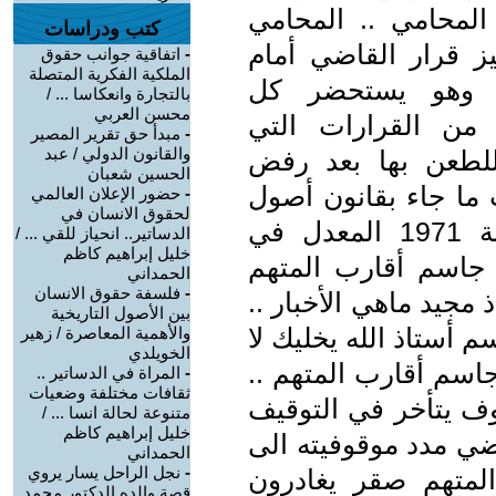
 المحامي .. المحامي
كتب ودراسات
يز قرار القاضي أمام
-
اتفاقية جوانب حقوق
الملكية الفكرية المتصلة
ية وهو يستحضر كل
بالتجارة وانعكاسا ... /
محسن العربي
 من القرارات التي
-
مبدأ حق تقرير المصير
والقانون الدولي / عبد
للطعن بها بعد رفض
الحسين شعبان
 ما جاء بقانون أصول
-
حضور الإعلان العالمي
لحقوق الانسان في
المحاكمات الجزائية رقم (23) لسنة 1971 المعدل في
الدساتير.. انحياز للقي ... /
خليل إبراهيم كاظم
, ج). جاسم أقارب المتهم
الحمداني
-
فلسفة حقوق الانسان
مجيد ماهي الأخبار ..
بين الأصول التاريخية
 أستاذ الله يخليك لا
والأهمية المعاصرة / زهير
الخويلدي
جاسم أقارب المتهم ..
-
المراة في الدساتير ..
ثقافات مختلفة وضعيات
وف يتأخر في التوقيف
متنوعة لحالة انسا ... /
خليل إبراهيم كاظم
اضي مدد موقوفيته الى
الحمداني
-
نجل الراحل يسار يروي
لمتهم صقر يغادرون
قصة والده الدكتور محمد