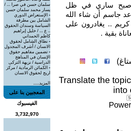
ن أصبح ساري في ظل
سلمان حسن في صرا ... /
يسار محمد سلمان حسن
عد جاسم أن شاء الله
-
الإستعراض الدوري
الشامل بين مطرقة
 كريم .. يغادرون على
السياسة وسندان الحقوق
.. ع ... / خليل إبراهيم
اة بقية .
كاظم الحمداني
-
نطاق الشامل لحقوق
الانسان / أشرف المجدول
-
تضمين مفاهيم حقوق
الإنسان في المناهج
اغ)
الدراسية / نزيهة التركى
-
الكمائن الرمادية / مركز
اريج لحقوق الانسان
Translate the topic
المزيد.....
into
المعجبين بنا على
الفيسبوك
Power
3,732,970