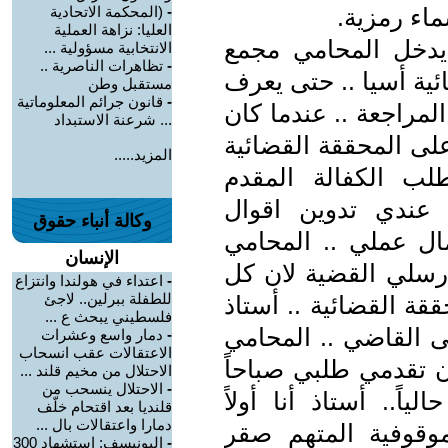
ماء رمزية.
-
(المحكمة الاتحادية
العليا: نزاهة العملية
 يدخل المحامي مجمع
الانتخابية مسؤولية ...
-
تظاهرات الناصرية ..
ئية أسيا .. حتى يعرف
مستقبل وطن
-
قانون جرائم المعلوماتية
لمراجعة .. عندما كان
... شرعنة الاستبداد
لى المحققة القضائية
المزيد.....
ب الكفالة المقدم
 عندي تدوين اقوال
وكالة أنباء حقوق
ال عملي .. المحامي
الإنسان
رسلي القضية لان كل
-
اعتداء في هولندا وانتزاع
للطفلة ببرلين.. لاجئ
ققة القضائية .. أستاذ
فلسطيني يبحث ع ...
ى القاضي .. المحامي
-
دمار واسع وعشرات
الاعتقالات عقب انسحاب
ن تقدمي طلبي صباحاً
الاحتلال من مخيم قلند ...
-
الاحتلال ينسحب من
اً.. أستاذ أنا أولاً
قلنديا بعد اقتحام خلّف
دمارا واعتقالات بال ...
وقوفية المتهم صقر
-
اليونيسف: استشهاد 300