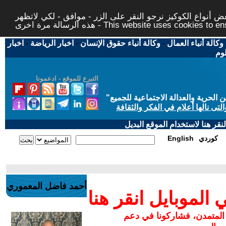
 أنواع الكوكيز نرجو النقر على الزر - موافق - لكي لاتظهر
This website uses cookies to ensure you ge
وكالة أنباء العمال
-
وكالة أنباء حقوق الإنسان
-
اخبار الرياضة
-
اخبار
لوم
التبرع للموقع - ادعمونا
حرية والعدالة الاجتماعية للجميع
"
تى نالها أعلام في الفكر والثقافة
قر هنا لاستخدام الموقع البديل
كوردي
English
أحمد فاضل المعموري
لموبايل انقر هنا
 المتمدن، فشاركونا في دعم