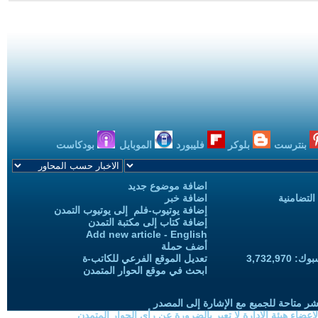
بنترست
بلوكر
فليبورد
الموبايل
بودكاست
اضافة موضوع جديد
التضامنية
اضافة خبر
إضافة يوتيوب-فلم إلى يوتيوب التمدن
إضافة كتاب إلى مكتبة التمدن
Add new article - English
أضف حملة
3,732,97
تعديل الموقع الفرعي للكاتب-ة
ابحث في موقع الحوار المتمدن
شر متاحة للجميع مع الإشارة إلى المصدر
ضاء هيئة الادارة لا تعبر بالضرورة عن رأي الحوار المتمدن