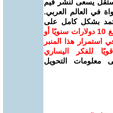
ستقل يسعى لنشر قيم
واة في العالم العربي.
عتمد بشكل كامل على
ساهم/ي معنا! بدعمكم بمبلغ 10 دولارات سنويًا أو
 استمرار هذا المنبر
ويًا للفكر اليساري
ى معلومات التحويل