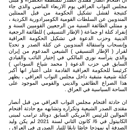
ان أقتحام أنصار مقتدى الصدر للمنطقة الخضراء و مبنى
مجلس النواب العراقي يوم الاربعاء الماضي والذي جاء
كنتيجة لفشل تشكيل الحكومة من قبل الممثلين
المندوبين عن السلطات القومية الكومبرادورية الكردية ،
و ممثلي الطائفة السنية من الرجعيين القوميين السنة و
إنفراد كتلة او جماعة ( الإطار التنسيقي ) للطائفة الرجعية
الدينية وحزب الدعوة في تشكيل الحكومة العراقية
وإنسحاب واستقالة المندوبين عن كتلة الصدر و تحديًا
لقرار ( الإطار التنسيقي ) الشيعي المدعوم من إيران
والذي يترأسه نوري المالكي في إختيار النائب والقيادي
السابق في حزب الدعوة ( محمد شياع السوداني )
كرئيسا للحكومة العراقية القادمة على أعتبار انها أكبر
كتلة شيعية متبقية داخل مجلس النواب العراقي ، يظهر
هذا الصراع الطائفي والديني والقومي الموجود على
الساحة السياسية في العراق .
ان حادثة أقتحام مجلس النواب العراقي من قبل أنصار
مقتدى الصدر الشيعية وتكراره وتشابهه مع حادثة أقتحام
الموالين للرئيس الأمريكي السابق دونالد ترامب لمبنى
الكابيتول في 6/ كانون الثاني لسنة 2021 لم يكن وليد
الصدفة أو نموذجا خاصًا تابعًا للتيار الصدري في العراق ،