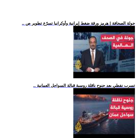
.. جولة الصحافة | هرمز ورقة ضغط إيرانية وأوكرانيا تسرّع تطوير ص
.. تسرب نفطي بعد جنوح ناقلة روسية قبالة السواحل العمانية