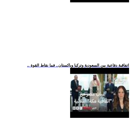
.. اتفاقية دفاعية بين السعودية وتركيا وباكستان.. فما نقاط القوة