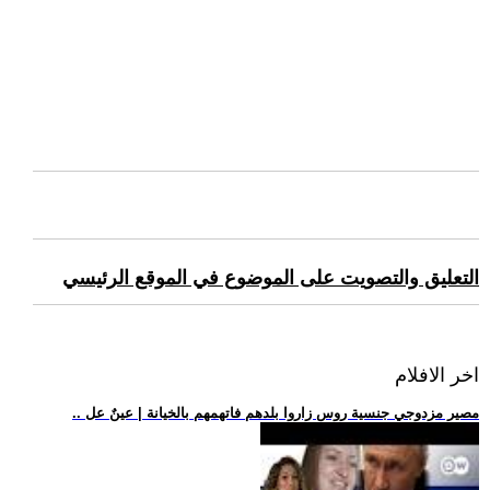
التعليق والتصويت على الموضوع في الموقع الرئيسي
اخر الافلام
.. مصير مزدوجي جنسية روس زاروا بلدهم فاتهمهم بالخيانة | عينٌ عل