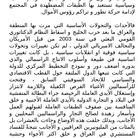
وسياسية تستعبد بها الطبقات المضطهدة في المجتمع
لإدامة حركة تطور و تراكم رؤوس الأموال.
فالأحداث والتحولات الأساسية التي مرت بها المنطقة
والعراق ما بعد حرب الخليج و اسقاط النظام الدكتاتوري
القومي البعثي في سنة 2003 من قبل الأمريكان
والتحالف الامبريالي الدولي ، لم تكن تغييرات وتحولات
سياسية فوقية او انقلابات سياسية ، بل كانت تغييرات
اساسية في طبيعة وأسلوب الانتاج الراسمالي والذي
بدوره أضعف دور و نموذج التخطيط المركزي للدولة
التي كانت تتبعها الدول الملتفة حول القطب الاقتصادي
والسياسي للاتحاد السوفيتي السابق ، وفتحت
للرأسماليين الأغنياء الفرص الكفيلة واللازمة لابتزاز
وإستغلال الأيدي العاملة الرخيصة جراء البطالة المتفشية
في البلاد و التجارة الدولية بالأيدي العاملة الأجنبية و خلق
المنافسة بين صفوف الطبقات العاملة لقبولهم العمل
وبأسعار زهيدة لصالح التجار والراسماليين المحليين و
الأجانب، وبذلك خلقت هذه الأوضاع وجاءت بالعشرات بل
بالمئات من المليونيرين العراقيين و الأجانب نتيجةً للفساد
المستشري في العراق و خلق اكثر الأجواء وحشية