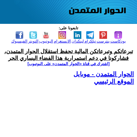
تابعونا على:
بودكاست
بنترست
تيلكرام
لينكدإن
الانستغرام
اليوتيوب
التويتر
الفيسبوك
تبرعاتكم وتبرعاتكن المالية تحفظ استقلال الحوار المتمدن،
فشاركونا في دعم استمرارية هذا الفضاء اليساري الحر
[اشترك في قناة ‫«الحوار المتمدن» على اليوتيوب]
الحوار المتمدن - موبايل
الموقع الرئيسي