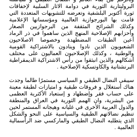
البروليتارية الثورية في دوامة الاثار السلبية لإخفاقات
ثورة أكتوبر البلشفية وتعرضه للتشويهات المتعددة التي
قامت بها البورجوازية العالمية ومؤسساتها الإعلامية
وكذلك الشرائح المثقفة من البرجوازيين الصغار
وأحزابهم الإصلاحية المنهج الذين ساهموا في ذر الرماد
أعين الطبقات المضطهدة وخصوصا الاصلاحيون
الشعبويون الذين نادوا وينادون بالاشتراكية القومية
والوطنية ، وكذلك الإصلاحيون العماليون على مختلف
أشكالهم والذين انبثقوا من رأس الاشتراكية الديمقراطية
البرنشتانية والكاوتسكية الإصلاحية .
سيبقى النضال الطبقي و السياسي مستمرًا طالما وجدت
هناك أستغلال و فروقات طبقية و امتيازات لطبقة معينة
على حساب فقر وإضطهاد و إستعباد الأكثرية العظمى
من البشرية، وان الهمم الثورية في العراق والمنطقة
والدول العربية الأخرى في غليانه وهيجانه المستمر لحين
تنظيم نضالاتهم الطبقية والسياسية على النحو والشكل
الذي يتطلبه النضال الطبقي والماركسي ضد الرأسمالية
العالمية .