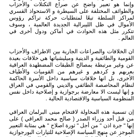
وإنما هو تعبير واضح عن صراع التكتلات والأحزاب
والطوائف المختلفة على السيطرة و الاستحواذ القسري
لمراكز السلطة تبعًا لمتطلبات حركة تراكم رؤوس
الأموال في ظل الليبرالية الجديدة العالمية ، وسوف
تتكرر مثل هذه الحوادث في أماكن ودول أخرى في
العالم .
ان الخلافات والصراعات الجارية بين الاطراف والأحزاب
القومية والطائفية و الدينية وميليشياتها هي خلافات بعيدة
عن وغير مرتبطة بمصالح الطبقات المضطهدة العراقية
بعربهم و كردهم و غيرهم من القوميات والأطياف
الأخرى، بل انها خلافات سياسية داخل الأسرة الحاكمة
لنظام المحاصصة الطائفي والديني والقومي في العراق
و إنها ليست الا معارضة برجوازية و إصلاحية داخل نفس
المنظومة السياسية والاقتصادية الحالية .
إن تسمية هذه المحاولة لاقتحام مبنى البرلمان العراقي
من قبل أحد وزراء الصدر ( صالح محمد العراقي ) على
إنها " جرة اذن " من أجل " ثورة اصلاح " هي بمثابة التعبير
الموجز عن منهج السياسة الإصلاحية للتيارات البورجوازية