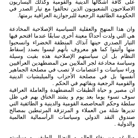
على كافة أشكالها الدينية والقومية وكذلك اليساريون
الاصلاحيون الشعبويون الذين تحالفوا مع تيار الصدر في
الحكومة الطائفية الرجعية للبرجوازية العراقية برمتها.
وان هذا المنهج والعقلية السياسية الإصلاحية المخادعة
هي التي ولدت أحداثًا معينة أخرى سابقًا عندما اقتحم فيها
التيار الصدري حينها آنذاك المنطقة الخضراء وانسحبوا
منها وأثبتوا كما هو معروف بأنهم ليسوا بصدد إسقاط
النظام بل ان سياستهم الإصلاحية هذه بقيت وسيلة
وسياسة مخادعة لجر الملايين من المضطهدين العراقيين
وراء سياسات و اعتصامات لا تصب في مصلحة الجماهير
أنفسها بل في مصلحة الأحزاب والميليشيات الدينية
والقومية الرجعية وبقائهم في الحكم .
ان مصير و حياة الطبقات المضطهدة والعاملة العراقية
سوف تسوء يوما بعد يوم و يشتد الخناق بهم في ظل
سلطة وحكم المحاصصة القومية والدينية و الطائفية التي
تديرها شلة من العملاء و المرتزقة المرتبطين بمصالح
صندوق النقد الدولي وسياسات الرأسمالية العالمية
والدولية .
وبالرغم من بقاء العالم و النضال الطبقي و سياسته