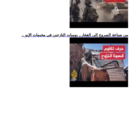
.. من صناعة السروج إلى الفخار.. يوميات النازحين في مخيمات الإيو