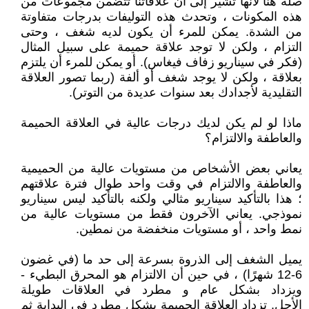
صلة هنا لأنها تشير إلى أن علاقاتنا تتضمن مجموعات من
هذه المكونات ، وتحدث هذه التوليفات بدرجات متفاوتة
من الشدة. يمكن للمرء أن يكون لديه شغف ، وحتى
التزام ، ولكن لا توجد علاقة حميمة على سبيل المثال
(فكر في سيناريو زفاف فيغاس). أو يمكن للمرء أن يلتزم
بعلاقة ، ولكن لا يوجد شغف أو ألفة (ربما تصور العلاقة
التقليدية لأجدادك بعد سنوات عديدة من التوتر).
ماذا لو لم يكن لديك درجات عالية في العلاقة الحميمة
والعاطفة والالتزام؟
يعاني بعض الأشخاص من مستويات عالية من الحميمية
والعاطفة والالتزام في وقت واحد طوال فترة علاقتهم
؛ هذا بالتأكيد سيناريو مثالي ولكنه بالتأكيد ليس سيناريو
نموذجي. يعاني الآخرون فقط من مستويات عالية من
نمط واحد ، أو مستويات منخفضة من نمطين.
يميل الشغف إلى الذروة بسرعة إلى حد ما (في غضون
6-12 شهرًا) ، في حين أن الالتزام هو المحرق البطيء -
ويزداد بشكل عام و مطرد في العلاقات طويلة
الأجل. تزداد العلاقة الحميمة بشكل مطرد في البداية ثم