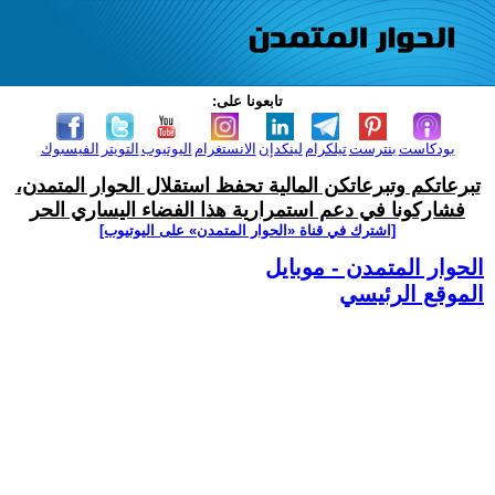
تابعونا على:
بودكاست
بنترست
تيلكرام
لينكدإن
الانستغرام
اليوتيوب
التويتر
الفيسبوك
تبرعاتكم وتبرعاتكن المالية تحفظ استقلال الحوار المتمدن،
فشاركونا في دعم استمرارية هذا الفضاء اليساري الحر
[اشترك في قناة ‫«الحوار المتمدن» على اليوتيوب]
الحوار المتمدن - موبايل
الموقع الرئيسي