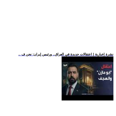
.. نشرة إخبارية | اعتقالات جديدة في العراق.. ورئيس إيران: نحن ف