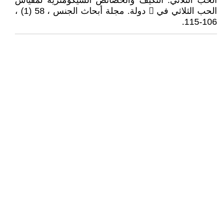
الحب الثلاثي: التكيف والخصائص السيكومترية لمقياس
الحب الثلاثي في ​󈑥 دولة. مجلة أبحاث الجنس ، 58 (1) ،
106-115.