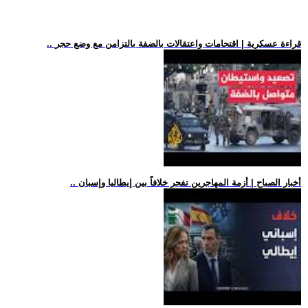
.. قراءة عسكرية | اقتحامات واعتقالات بالضفة بالتزامن مع وضع حجر
.. أخبار الصباح | أزمة المهاجرين تفجر خلافاً بين إيطاليا وإسبان