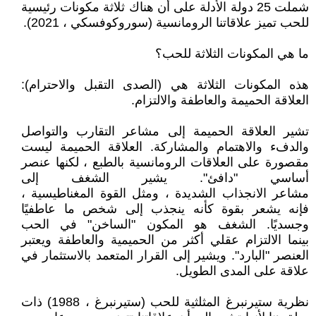
شملت 25 دولة الأدلة على أن هناك ثلاثة مكونات رئيسية
للحب تميز علاقاتنا الرومانسية (سوروكوفسكي ، 2021).
ما هي المكونات الثلاثة للحب؟
هذه المكونات الثلاثة هي (الصدى التقبل والاحترام):
العلاقة الحميمة والعاطفة والالتزام.
تشير العلاقة الحميمة إلى مشاعر التقارب والتواصل
والدفء والاهتمام والمشاركة. العلاقة الحميمة ليست
مقصورة على العلاقات الرومانسية بالطبع ، لكنها عنصر
أساسي "دافئ". يشير الشغف إلى
مشاعر الانجذاب الشديدة ، ومثل القوة المغناطيسية ،
فإنه يشعر بقوة كأنه ينجذب إلى شخص ما عاطفيًا
وجسديًا. الشغف هو المكون "الساخن" في الحب
بينما الالتزام عقلي أكثر من الحميمية والعاطفة ويعتبر
العنصر "البارد". ويشير إلى القرار المتعمد بالاستثمار في
علاقة على المدى الطويل.
نظرية ستيرنبرغ المثلثية للحب (ستيرنبرغ ، 1988) ذات