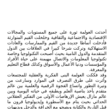
أحدثت العولمة ثورة على جميع المستويات والمجالات
الاقتصادية والاجتماعية والثقافية وخلخلت القيم المتوارثة
فأدخلت أنماطا جديدة من القيم والممارسات والعادات
الاستهلاكية وتركت شرخا كبيرا في العلاقات بين الدول
المتقدمة والدول النامية بحيث أصبحت التكنولوجيا وخاصة
تكنولوجيا المعلومات والاتصال مهيمنة على حياة الأفراد
والمؤسسات ودنيا الأعمال والأسواق وكذلك قطاع التعليم
والمعرفة.
وقد فككت العولمة البنى الفكرية والعقلية للمجتمعات
وأثرت على طرق التصرف في الموارد وسارعت من
وتيرة التطور واتساع الفجوة الرقمية والعلمية بين عالم
متقدم يأخذ بناصية العلم ويطبقه في حياته اليومية وبين
عالم مازال يعيش الإرهاصات الأولى من التفكير العقلاني
الحداثي بحيث ينام مع الأسطورة وإيديولوجيا قرون ما
قبل التاريخ والكتابة ويصحو مع الخرافة والدجل وبديهيات