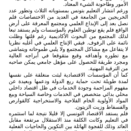
الأمور وطاحونة الشيء المعتاد.
ورغم انتشار التعليم بتونس بمستوياته الثلاث وتطور عدد
الخريجين من الجامعة في العديد من الاختصاصات فلم
نصل بعد إلى الإبداع العلمي ومجتمع المعرفة على أرض
الواقع فلم يقع توطين العلوم بالمؤسسات ولم يستفد تبعا
لذلك المجتمع من البحوث الأكاديمية رغم قلتها وظلت
نائمة على الرفوف. فبقي الإنتاج العلمي في أغلبه نظريا
لا يتفاعل مع مشاكل المجتمع ولا يلبي طموحاته ويتماشى
مع تطوره وأهدافه وقبع متقوقعا في أبراجه العالية
ومجرد طريقة للحصول على مؤهل جامعي يمكن صاحبه
من الترقية المهنية.
كما أن المؤسسات الاقتصادية لبثت منغلقة على نفسها
لمدة طويلة تحت حماية ريع الدولة ودعمها وبعيدة عن
مفهوم المزاحمة وجودة الخدمات في ظل اقتصاد داخلي
محلي بدائي متخصص في الخدمات وخاصة السياحة وبيع
المواد الأولوية الخام الفلاحية والاستخراجية كالقوارص
والفسفاط وزيت الزيتون.
فلم يستفد الاقتصاد التونسي إلا قليلا نتيجة لما استثمره
في التعليم وكانت الكلفة منذ الاستقلال مرتفعة مقابل
العائد وذلك للفجوة الهائلة بين التكوين والحاجيات الفعلية