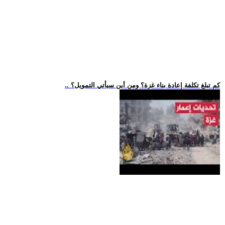
.. كم تبلغ تكلفة إعادة بناء غزة؟ ومن أين سيأتي التمويل؟