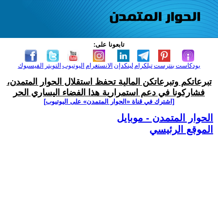
تابعونا على:
بودكاست
بنترست
تيلكرام
لينكدإن
الانستغرام
اليوتيوب
التويتر
الفيسبوك
تبرعاتكم وتبرعاتكن المالية تحفظ استقلال الحوار المتمدن،
فشاركونا في دعم استمرارية هذا الفضاء اليساري الحر
[اشترك في قناة ‫«الحوار المتمدن» على اليوتيوب]
الحوار المتمدن - موبايل
الموقع الرئيسي