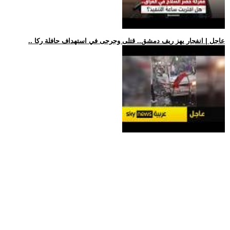
.. عاجل | انفجار يهز ريف دمشق.. قتلى وجرحى في استهداف حافلة ركا