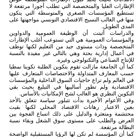
الإطارات العليا والمتخصصة التي تطلب أجورا مرتفعة لا
تستطيع المؤسسات الصغرى والمتوسطة التي يتكون
منها في الغالب النسيج الاقتصادي التونسي مواجهتها على
المدى الطويل.
والدراسات أثبتت أن الوظيفة العمومية والدواوين
والمؤسسات العمومية هي التي تستوعب أغلب الإطارات
المتخصصة وذات مستوى جيد من التعليم لكنها توظف
في أعمال إدارية بحتة وهي بالتالي غير مفيدة بالنسبة
للإنتاج الصناعي والتكنولوجي وغيره.
كما أن الجامعة مازالت تقوم بتكوين الطلبة تكوينا نمطيا
حسب المعارف المتداولة والاختصاصات المتعارف عليها
في العالم ولم تراع حاجيات السوق الداخلية والمؤسسات
الاقتصادية ولم تطور أساليبها في التبليغ بحيث بقي
التكوين النظري هو الغالب لشح الإمكانيات بالأساس.
وفي الأعوام الأخيرة بدأت تتبلور سياسة تتعلق بالأخذ
بعين الاعتبار رهانات الاقتصاد المحلي لكنها بقيت
محتشمة ومتعثرة والدليل على ذلك اتساع الفجوة بين
العرض والطلب على مستوى سوق الشغل وبقاء نسبة
البطالة مرتفعة.
كما أن المؤسسة لم تكن لها الرؤيا المستقبلية الواضحة