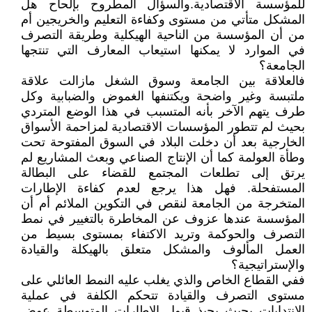
للمؤسسة الاقتصادية.والسؤال المطروح بإلحاح هل
المشكل متأتي من مستوى وكفاءة التعليم والخريجين أم
من أن المؤسسة من الناحية الهيكلية وطريقة التصرف
في الموارد لا يمكنها استيعاب المعارف التي تنتجها
الجامعة؟
فالعلاقة بين الجامعة وسوق الشغل مازالت علاقة
ملتبسة وغير واضحة ويكتنفها الغموض والضبابية وكل
طرف يتهم الآخر بأنه المتسبب في هذا الوضع المتردي
بحيث لم تتطور المؤسسات الاقتصادية لمزاحمة الأسواق
الخارجية بعد أن دخلت البلاد في السوق المفتوحة تحت
وطأة العولمة كما أن الإنتاج الصناعي وبعث المشاريع لم
يرتق إلى تطلعات المجتمع للقضاء على البطالة
المستفحلة. فهل هذا يرجع لعدم كفاءة الإطارات
المتخرجة من الجامعة لنقص في التكوين الملائم أم أن
المؤسسة عندها عزوف عن المخاطرة بالتغيير في نمط
التصرف والحوكمة وتريد الاكتفاء بمستوى بسيط من
العمل المألوف والمشكل متعلق بالهيكلة والقيادة
والإستراتيجية؟
ففي القطاع الخاص والذي يغلب عليه النمط العائلي على
مستوى التصرف والقيادة تتحكم الكلفة في عملية
الانتدابات بحيث يحبذ قبول الإطارات المتوسطة عوض