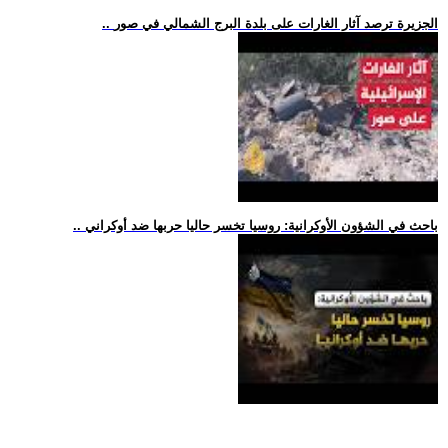
.. الجزيرة ترصد آثار الغارات على بلدة البرج الشمالي في صور
.. باحث في الشؤون الأوكرانية: روسيا تخسر حاليا حربها ضد أوكراني