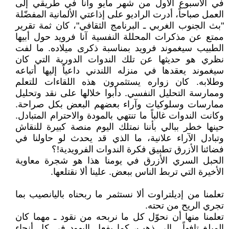
في الأسبوع الأول من شهر مايو وأنا في طريقي إلى
العمل صباحاً، أدرت الراديو على إذاعتي الألمانية المفضّلة
"بث الجنوب الغربي ـ البرنامج الثقافي"، كان ثمة تقرير
ممتع عن مذكرات المحللة النفسية آنا فرويد حول أبيها
الطبيب سيغموند فرويد بمناسبة ذكرى ميلاده. ما لفت
نظري هو حديثها عن تلك الندوات الدورية التي كان
سيغموند يعقدها في منزله اللندني داعياً إليها أتباعه
وطلابه. كان زواره يستثمرون هذه اللقاءات للتعلم
وممارسة التحليل النفسي. دأبوا خلالها على نقد وتحليل
ممارسات وسلوكيات وآراء بعضهم البعض بكل صراحة.
وكانت الندوات غالباً ما تنتهي بالمودة والاحترام المتبادل.
حينها خطر ببالي بأننا نمتلك اليوم منصة كبيرة للنقاش
وتبادل الآراء علانية، ما الذي قد يحدث لو حاولنا في
فضائنا الأزرق تطبيق فكرة الندوات الفرويدية!؟
الحبل السري الأزرق في يومنا هذا هو شجرة معاوية
الأخيرة التي تربط الناس ببعض. علينا ألا نقتلعها.
تعلمنا من إديلتراوت ألا نستثمر ما ربحناه باليانصيب بما
تجري الريح من تحته.
تعلمنا منها أن نحوّل كل ما نربحه من نقود ـ مهما كان
المبلغ تافهاً ـ إلى ذهب، كما يفعل اليهود في كل أنحاء