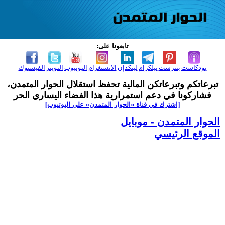
تابعونا على:
بودكاست
بنترست
تيلكرام
لينكدإن
الانستغرام
اليوتيوب
التويتر
الفيسبوك
تبرعاتكم وتبرعاتكن المالية تحفظ استقلال الحوار المتمدن،
فشاركونا في دعم استمرارية هذا الفضاء اليساري الحر
[اشترك في قناة ‫«الحوار المتمدن» على اليوتيوب]
الحوار المتمدن - موبايل
الموقع الرئيسي