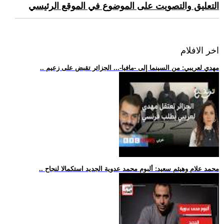
التعليق والتصويت على الموضوع في الموقع الرئيسي
اخر الافلام
.. مهدي لعريبي: من السينما إلى -مافيا-... الجزائر تقبض على زعيم
.. محمد علام وهيثم سعيد: ألبوم محمد عدوية الجديد استكمالا لنجاح