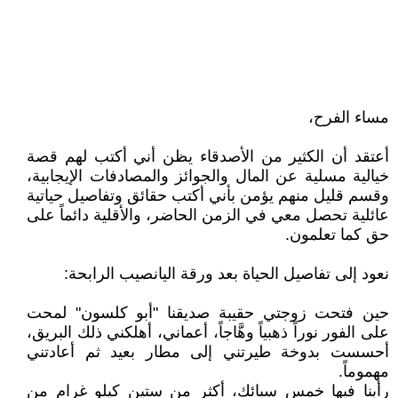
مساء الفرح،
أعتقد أن الكثير من الأصدقاء يظن أني أكتب لهم قصة
خيالية مسلية عن المال والجوائز والمصادفات الإيجابية،
وقسم قليل منهم يؤمن بأني أكتب حقائق وتفاصيل حياتية
عائلية تحصل معي في الزمن الحاضر، والأقلية دائماً على
حق كما تعلمون.
نعود إلى تفاصيل الحياة بعد ورقة اليانصيب الرابحة:
حين فتحت زوجتي حقيبة صديقنا "أبو كلسون" لمحت
على الفور نوراً ذهبياً وهَّاجاً، أعماني، أهلكني ذلك البريق،
أحسست بدوخة طيرتني إلى مطار بعيد ثم أعادتني
مهموماً.
رأينا فيها خمس سبائك، أكثر من ستين كيلو غرام من