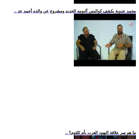
.. محمد عدوية يكشف كواليس ألبومه الجديد ومشروع عن والده أحمد عد
.. ما هو سر علاقة اليهود العرب بأم كلثوم؟