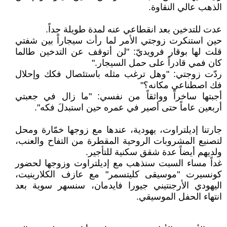
الذهب عالي النقاوة.
عدت للتدخين بعد انقطاعي عنه لمدة طويلة جداً.
حين استنكرت زوجتي الأمر لما رأت سيجاراً بين شفتي
قلت لها بوقار فرويديّ: "لن أتوقف عن التدخين طالما
كان فمي قادراً على حمل السيجار."
ردّت زوجتي: "وهل ترغب مثله باستئصال فكك وإحلال
فك اصطناعي مكانه؟"
أجبتها ساخراً وواثقاً من نفسي: "ما زال في جعبتي
أربعين عاماً حتى أصير في عمره حين استبدلَ فكه".
جارتنا إديلتراوت، يهودية، عندها مع زوجها خمّارة ومحل
لتصنيع المشروبات الروحية المقطرة من التفاح والعنب،
ولديهم أيضاً عدة شقق سكنية للتأجير.
غداً مساء السبت سنذهب مع إديلتراوت وزوجها لحضور
كونسيرت "موسيقى كليتسمر" مع عازف الكلارينيت،
اليهودي الأرجنتيني جيورا فايدمان، سنسهر سوية بعد
انتهاء الحفل الموسيقي.