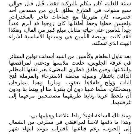
سيئة للغاية، كان يتكلم بالتركية فقط، قُتل قبل حوالي
سبع سنوات في الشارع بطلق ناري من مسدس أحد
خصومه، كان متورطاً مع جماعات تتاجر بالمخدرات،
ولحسن حظها وحظ أطفالها كان زوجها قد أبرم عقداً
جيداً للتأمين على حياته مقابل مبلغ كبير من المال، وهكذا
فقد كانت بوليصة التأمين هي وسيلتها الأساسية لشراء
البيت الذي تسكنه.
بعد تناول الطعام وكأسين من النبيذ أسدلت تولين الستائر
في غرفة الجلوس، خلعت ملابسها ودعتني لمراقصتها
وابتلاعها. وحين طفق قطاري المضيء يعبر نفقها المظلم
الدافئ بانتظار وصوله محطة الاسترخاء والفرملة فُتح
الباب وولج طفلاها يعقوب وماريا وهما يتمازحان
ويضحكان، سلّما علينا دون أن يقتربا منا أو يهتما بنا ودون
أن يلحظا عرينا وتابعا طريقهما مصطحبين مرحهما إلى
غرفتيهما.
ومنذ تلك الساعة اشتدَّ رباط علاقتنا وهيامها بي.
وهذا ما دفعها لاحقاً لمرافقتي في سفرتي من الشمال
إلى الجنوب، رغم قناعتها باقتراب موعد انتهاء شهر