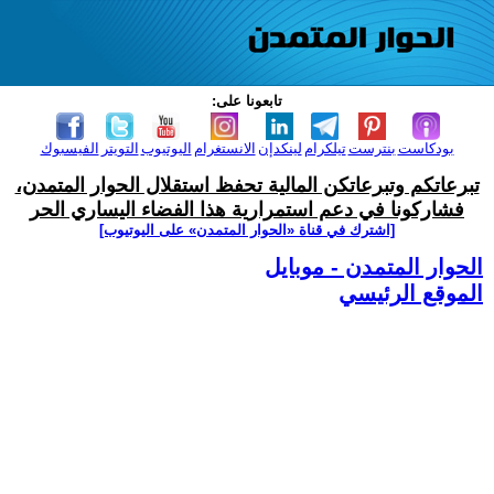
تابعونا على:
بودكاست
بنترست
تيلكرام
لينكدإن
الانستغرام
اليوتيوب
التويتر
الفيسبوك
تبرعاتكم وتبرعاتكن المالية تحفظ استقلال الحوار المتمدن،
فشاركونا في دعم استمرارية هذا الفضاء اليساري الحر
[اشترك في قناة ‫«الحوار المتمدن» على اليوتيوب]
الحوار المتمدن - موبايل
الموقع الرئيسي