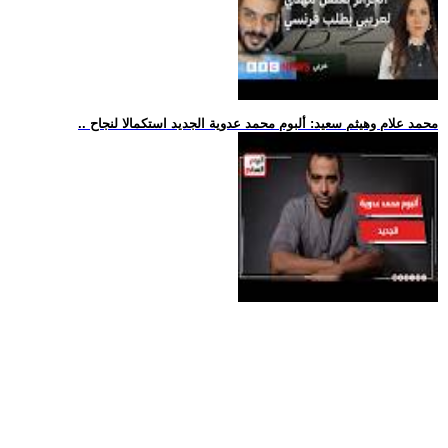
.. محمد علام وهيثم سعيد: ألبوم محمد عدوية الجديد استكمالا لنجاح