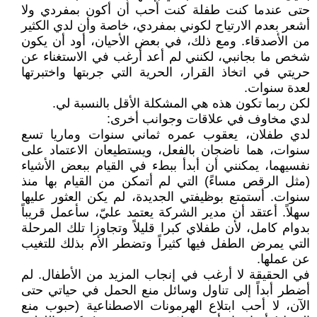
حتى عندما كنت طفلة كنت أحب أن أكون بمفردي ولا
أشعر بعدم الارتياح لكوني بمفردي، خاصة وأن لدي الكثير
من الأصدقاء. ومع ذلك، في بعض الأحيان، أود أن يكون
شخص ما بجانبي، لكنني لم أعد أرغب في الاستغناء عن
حريتي في اتخاذ القرار، الحرية التي جربتها واختبرتها
لعدة سنوات.
لكن ربما تكون هذه هي المشكلة الأقل بالنسبة لي.
لدي مخاوف في علاقات وجوانب أخرى:
لدي طفلان، يعقوب عمره ثماني سنوات وماريا تسع
سنوات، هما ناضجان بالفعل، ويستطيعان الاعتماد على
نفسيهما، يمكنني أن أبدأ ببطء في القيام ببعض الأشياء
(مثل الرقص مساءً) التي لم أتمكن من القيام بها منذ
سنوات. أستمتع بوظيفتي الجديدة، لم يكن العثور عليها
سهلاً. أعتقد أن مدير الشركة يعتمد عليّ، سأعمل قريباً
بدوام كامل، لأن طفلاي كبرا قليلاً وتجاوزا تلك المرحلة
التي يمرض الطفل فيها كثيراً وتضطر الأم بذلك للتغيب
عن عملها.
في الحقيقة لا أرغب في إنجاب المزيد من الأطفال. لم
أضطر أبداً إلى تناول وسائل منع الحمل في حياتي حتى
الآن، لا أحب ابتلاع الهرمونات الاصطناعية (حبوب منع