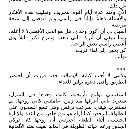
عن ذلك.
الآن ومنذ عدة أيام أقوم بتحريف وتقليب هذه الأفكار
والأسئلة ذهاباً وإياباً في رأسي ولم أتوصل إلى نتيجة
مرضية.
أسهل لي أن أكون وحدي، هل هو الحل الأفضل؟ لا أعلم.
ربما ينبغي أن أترك قلبي يلعب ويمرح أكثر قليلاً وأن
أعطي رأسي بعض الراحة.
كن بخير، إلى لقاء قريب.
تولين
>>>
ولأنني لا أحب كتابة الإيميلات فقد قررت أن أختصر
الطريق وأقبل دعوة تولين للغداء.
استقبلتني تولين بأريحية، كانت وحدها في المنزل،
شعرت بأني أعرفها منذ زمن، عاملتني كأني زوجها، لم
تستغرب هيئتي، شرعت ترقص وهي تضع الصحون على
الطاولة، الرقص كما أراه هو نوع خاص من الثقة والإثارة
الجنسية، أثناء الطعام أخبرتني أن زوجها كان تركي
الجذور ورغم حياته الطويلة في ألمانيا بقيت لغته الألمانية