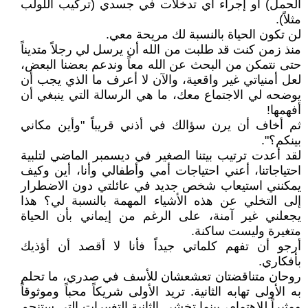
الحمل) أو إجراء أي تدخلات في جسدي (تركيب اللولب
مثلاً).
لن تكون الحياة بالنسبة لك مريحة معي.
منذ زمن كنت قد طلبت من الله أن يرسل لي رجلاً متديناً
حتى نتمكن من البحث عن الله معاً وندعم بعضنا البعض،
لعل أمنياتي غير واقعية، والآن لا أعرف ما الذي يجب أن
يوضحه لي الاجتماع معك، ما هي الرسالة التي ينبغي أن
أفهمها!
ثم أخاف أن يرن سؤالك في أذني قريباً "وأين مكاني
بينكم؟".
لقد أعدت ترتيب بيتنا الصغير في ديسمبر الماضي لتلبية
احتياجاتنا، أعني احتياجات أمي وأطفالي وأنا، أين وكيف
يمكنني استيعاب شخص جديد في عائلتي دون الاضطرار
إلى التخلي عن هذه الأشياء المهمة بالنسبة لي؟ هذا
يجعلني غير آمنة، على الرغم من إيماني بأن الحياة
متغيرة وليست ساكنة.
أرجو أن تفهم كلماتي جيداً فأنا لا أقصد أن أؤذيك
بأفكاري.
روحان متناقضتان تعشعشان للأسف في صدري، ما تحلم
به الأولى تهابه الثانية. تريد الأولى شريكاً محباً وموثوقاً
ومثيراً للاهتمام، بينما تخشى الثانية التغييرات التي ستنجم