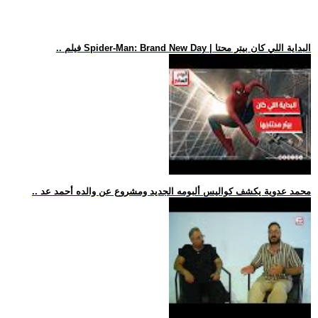
.. فيلم Spider-Man: Brand New Day | البداية اللي كان بيتر محتا
.. محمد عدوية يكشف كواليس ألبومه الجديد ومشروع عن والده أحمد عد