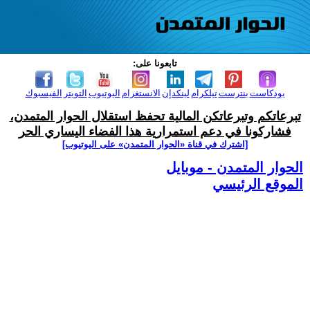
تابعونا على:
بودكاست
بنترست
تيلكرام
لينكدإن
الانستغرام
اليوتيوب
التويتر
الفيسبوك
تبرعاتكم وتبرعاتكن المالية تحفظ استقلال الحوار المتمدن،
فشاركونا في دعم استمرارية هذا الفضاء اليساري الحر
[اشترك في قناة ‫«الحوار المتمدن» على اليوتيوب]
الحوار المتمدن - موبايل
الموقع الرئيسي