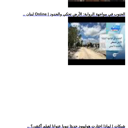
.. لبنان Online | الجنوب في مواجهة الرواية: الأرض تحكي والحدود
.. شبكات | لماذا اختارت هوليوود حديثا نبويا عنوانا لفيلم أكشن؟