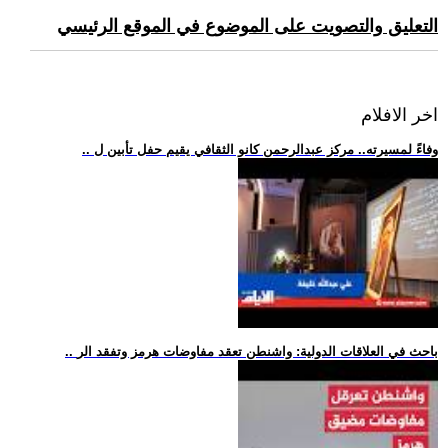
التعليق والتصويت على الموضوع في الموقع الرئيسي
اخر الافلام
.. وفاءً لمسيرته.. مركز عبدالرحمن كانو الثقافي يقيم حفل تأبين ل
.. باحث في العلاقات الدولية: واشنطن تعقد مفاوضات هرمز وتفقد الر