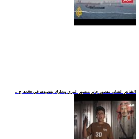
.. الشاعر الشاب منصور جابر منصور المري يشارك بقصيدته في «قدها ج