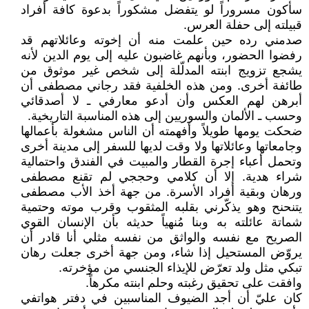
سأكون مسروراً لو يتفضل مشكوراً بدعوة كافة أفراد
قبيلته إلى حفلة العرس.
صدمني رده حين علمت منه أن إخوته وعائلاتهم قد
رفضوا الحضور، وبأنهم غاضبون عليه إلى يوم الدين لأنه
يشجع تزويج ابنته المدلّلة إلى شخص غير موثوق من
طائفة أخرى. ومن هذه الخلفية فقد رجاني مصطفى أن
أبرهن لهم العكس وأن أدعو معارفي ـ لا أصدقائي
وحسب ـ الألمان والسوريين إلى هذه المناسبة التاريخية.
ضحكت يومها طويلاً وأفهمته أن الناس مشغولة بأعمالها
وجامعاتها وعائلاتها ولا وقت لديها للسفر إلى مدينة أخرى
وتحمل أعباء إجرة القطار والمبيت في الفندق واحتمالية
شراء هدية. إلا أن كلامي وحججي لم تقنع مصطفى
ورهان وبقية أفراد الأسرة. من جهة أخذ الأب مصطفى
يتنحنح وهو يذكّرني بقلبه المثقوب وقرب موته وحتمية
شماتة عائلته به وبنا مُنهياً حديثه بأن الإنسان القوي
الصريح مع نفسه والواثق من نفسه مثلي أنا قادر أن
يروّض المستحيل إذا شاء، ومن جهة أخرى جعلت رهان
تبكي مثل ولد تعرّض للإيذاء الجنسي من مؤخرته.
وافقت على تحقيق رغبته وحلم ابنته مكرهاً.
كان عليّ أن أجد الضيوف المناسبين في دفتر هواتفي