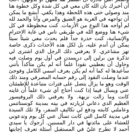
أن أخبرك بأن الله كان معي في كل شدة وكل خطوة هنا
منذ وصولي حتى هذه اللحظة وهذا يكفي. أبشع ما يمكن
أن تواجهه في الغربة هو الضيق والمرض وأنا والحمد لله
لم أواجه هذا النوع من الأزمات. كنت محظوظة في كل
شيء هنا ووضع الله في طريقي ناس في غاية الاحترام
والإنسانية، كنت حذرة جداً فلم يحدث معي شيئاً سيئاً
يمكن أن أندم عليه، بل لكل هذه الأحداث ذكرى خاصة
تهز مشاعري. لا يعرفني ذلك الرجل الذي اشترى لي
تذكرة من برلين إلى دريسدن في أول يوم وصلت فيه
وحاول أن يعطيني نقوداً علماً أنه لم يكن متأكداً بأنني
سأعيدها له كما أنه لم يكن يعرف اسمي الكامل وفوجئ
عندما وصلت النقود إلى رقم حسابه المصرفي ومنذ ذلك
الوقت وهو ما يزال يتصل على فترات متباعدة للإطمئنان
عني ويسأل فيما إذا كنت أحتاج أي شيء علماً أن غايته
كانت وما زالت نزيهة. ولا يعرفني ذلك البروفيسور
العظيم الذي دعاني لزيارته في بيته بمدينة كونستاتنس
وعاملني كابنته ودفع لي تكاليف السفر، ولا تلك السيدة
في مدينة كاسل التي كانت تسأل عني كل يوم وتدعوني
للعشاء على مائدتها في دار المسنين. أرجوك يا سيدي
أحمد لا تطرح عليّ في المستقبل أسئلة تعرف إجابتها