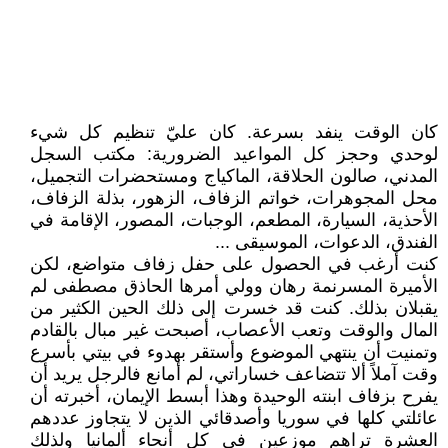
كان الوقت ينفد بسرعة. كان عليّ تنظيم كل شيء
لوحدي وحجز كل المواعيد الضرورية: مكتب السجل
المدني، صالون الحلاقة، الماكياج ومستحضرات التجميل،
محل المجوهرات، خواتم الزفاف، الزهور، بذلة الزفاف،
الأحذية، السيارة، المطعم، الوجبات، المصور، الإقامة في
الفندق، الدعوات، الموسيقى ...
كنت أرغب في الحصول على حفل زفاف متواضع، لكن
الأميرة المسرنمة رهان وولي أمرها الحاذق مصطفى لم
يقبلان بذلك. كنت قد خسرت إلى ذلك الحين الكثير من
المال والوقت وتعب الأعصاب، أصبحت غير مبال بالقادم
وتمنيت أن ينتهي الموضوع وأستقر بهدوء في بيتي بأسرع
وقت آملاً ألا تتضاعف خساراتي، لم أمانع فالرجل يريد أن
يفرح بزفاف ابنته الوحيدة وهذا أبسط الإيمان، أخبرته أن
عائلتي كلها في سوريا وأصدقائي الذين لا يتجاوز عددهم
العشرة تراهم موزعين في كل أنحاء ألمانيا ولذلك