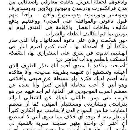
وأدعوهم لحفلة العرس. هاتفت معارفي وأصدقائي من
مدن فرانكفورت ودرسدن وميونيخ وبلاوين ودوسلدورف
ومونستر ودورتموند ودويسبورغ وآخن ... راجياً منهم
قبول دعوتي والموافقة على المجيء ووعدتهم بدفع
تكاليف بطاقات القطار والإقامة في الفندق ليوم أو
يومين بما فيها تكاليف الطعام والشراب.
حين شجّعت رهان على دعوة أصدقائها ـ وأنا الذي صار
متأكداً أن لا أصدقاء لها ـ كنت كمن أضرم النار في
الهشيم، ندمت في سري على استفزازي لها، السّمكة
أمسكت بالطُّعم وبدأت تُحاضر بي:
"أصبحت متأكدة يا سيدي أحمد أنك تقدّر الظرف الذي
أعيشه وتستطيع أن تتفهمه بطريقة صحيحة، وأنا متأكدة
بأنه أصبح لديك فكرة ولو بسيطة عن طبعي وأخلاقي
وهو أنني لا أحب مجاملة الناس كثيراً وأنا بعيدة عن
معظم العرب الموجودين في ألمانيا، لم أجد فيهم من هو
قريب مني ومن طباعي ناهيك عن انشغالي الزائد
بدراستي ومشاريعي ومستقبلي المهني، كما أن معظم
الشابات هنا من النموذج الذي لا يتناسب مع أفكاري كثيراً
أو يغار منه، لا يوجد أي خلاف بيننا سوى أنني لا أستطيع
أن أعتبر أي واحدة منهن صديقة مقربة بالنسبة لي
وأشعر أنني قادرة أن أستمر هنا معهن أو بدونهن. أحب