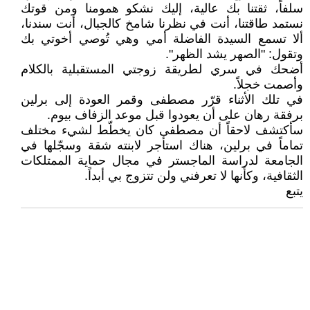
سلفاً، ثقتنا بك عالية، إليك نشكو همومنا ومن قوتك
نستمد طاقتنا، أنت في نظرنا شامخ كالجبال، أنت سندنا،
ألا تسمع السيدة الفاضلة أمي وهي تُوصي أخوتي بك
وتقول: "الصهر يشد الظهر".
أضحك في سري لطريقة زوجتي المستقبلية بالكلام
وأصمت خجلاً.
في تلك الأثناء قرّر مصطفى وقمر العودة إلى برلين
برفقة رهان على أن يعودوا قبل موعد الزفاف بيوم.
سأكتشف لاحقاً أن مصطفى كان يخطّط لشيء مختلف
تماماً في برلين، هناك استأجر لابنته شقة وسجّلها في
الجامعة لدراسة الماجستر في مجال حماية الممتلكات
الثقافية، وكأنها لا تعرفني ولن تتزوج بي أبداً.
يتبع