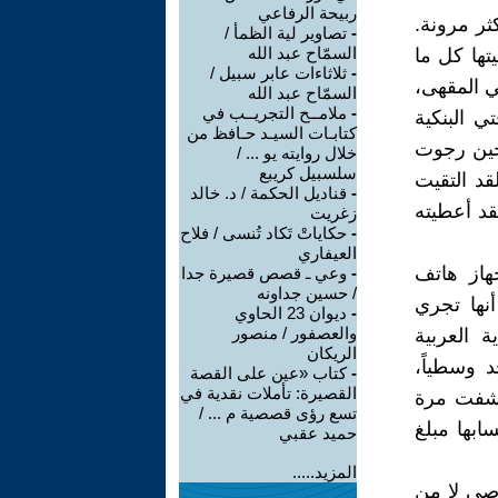
ربيحة الرفاعي
ثر مرونة.
-
تصاوير لية الظمأ /
السمّاح عبد الله
تها كل ما
-
ثلاثاءات عابر سبيل /
ي المقهى،
السمّاح عبد الله
-
ملامــح التجريــب في
 البنكية
كتابـات السيـد حـافظ من
 حين رجوت
خلال روايته يو ... /
سلسبيل كريبع
قد التقيت
-
قناديل الحكمة / د. خالد
قد أعطيته
زغريت
-
حكاياتْ تَكاد تُنسى / فلاح
العيفاري
هاز هاتف
-
وعي ـ قصص قصيرة جدا
/ حسين جداونه
نها تجري
-
ديوان 23 الحاوي
والعصفور / منصور
 العربية
الريكان
د وسطياً،
-
كتاب «عين على القصة
القصيرة: تأملات نقدية في
كتشفت مرة
تسع رؤى قصصية م ... /
ابها مبلغ
حميد عقبي
المزيد.....
اصي لا من