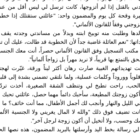
دني بالقتل إذا لم أتزوجها، كانت ترسل لي ليس أقل من ع
يرة وقحة كل يوم والمضمون واحد: "عائلتي ستقتلك إذا خطر
زوجني وفقاً للقانون الألماني".
دها وطلبت منه توبيخ ابنته وبدلاً من مساندتي وجدته يقف
يداتها: "نعم العائلة غاضبة جداً لأن الخطوبة قد طالت، عليك أن ت
مكتب التسجيل وفق القانون الألماني حصراً، أنت معك الجنسية 
 بالتمتع بها قريباً، لا نريد مهراً بل زواجاً ألمانياً".
 تهديداتهم الغبية صارت رهان أكثر ليناً ورقة، غيّرت لهج
وباً ووروداً وكلمات عسلية، ولما نلتقي تضمني بشدة إلى قلبه
حب، راحت تطبخ لي وتنظف الشقة الصغيرة، أخذت تردّ
كون زوجتك المطيعة، سأحبك دائماً مهما حصل، عائلتي تحبك 
الليل والنهار وأنجب لك أجمل الأطفال، مما أنت خائف؟ ما ا
انت تضيف فوق ذلك "والله لا المال يغريني ولا الجنسية الألما
 وحسب، ولا أتخيل أن أكون زوجة لرجل آخر".
ي رسالة بخط اليد وأرسلتها بالبريد المضمون، هذه نصها ا