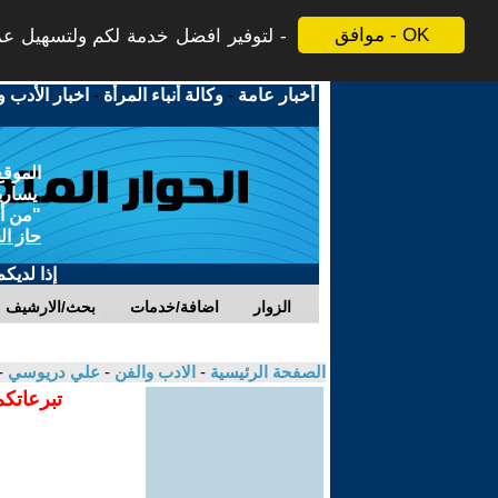
موافق - OK
لتوفير افضل خدمة لكم ولتسهيل عملي
أخبار عامة
-
وكالة أنباء المرأة
-
اخبار الأدب و
الموقع
يسارية
"من أج
حاز ال
إذا لديك
الزوار
اضافة/خدمات
بحث/الارشيف
الصفحة الرئيسية
-
الادب والفن
-
علي دريوسي
-
تبرعاتكم