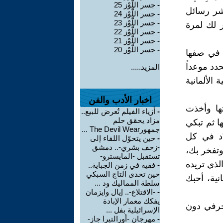
-
جسر اللَّوْز 25
شر رسائل
-
جسر اللَّوْز 24
-
جسر اللَّوْز 23
 لك لمرة
-
جسر اللَّوْز 22
-
جسر اللَّوْز 21
-
جسر اللَّوْز 20
 في صفها
حدد موعداً
المزيد.....
الألمانية
اخبار الأدب والفن
تها وأخذت
-
أزياء الفيلم تُعرض للبيع..
مزاد يحقق حلم
ا ثم تبكي
جمهورThe Devil Wear ...
د في كل
-
حين يتحوّل اللقاء إلى
-زحف بشري-.. دمشق
وتفخر بك،
تستقبل -المايسترو-
لذي تريده
-
فقيه في زمن الجباية..
حين تحدى التاج السبكي
نية، أحبك
سلطة المماليك ود ...
-
-الاقتلاع-.. إيال وايزمان
يفكك معمار الإبادة
لحرفي دون
الإسرائيلية بفل ...
-
مهرجان -أورالتيرا جاز-