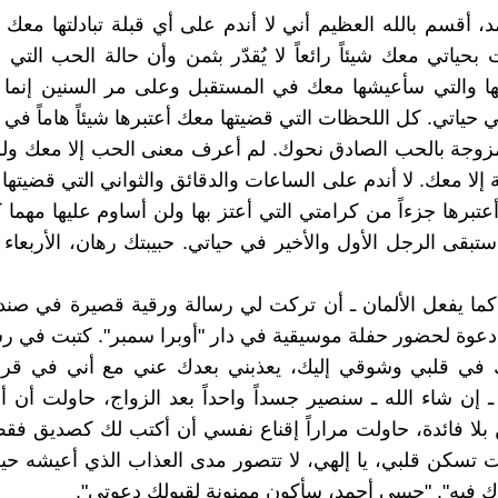
د، أقسم بالله العظيم أني لا أندم على أي قبلة تبادلتها معك 
حياتي معك شيئاً رائعاً لا يُقدّر بثمن وأن حالة الحب التي 
ا والتي سأعيشها معك في المستقبل وعلى مر السنين إنما
 حياتي. كل اللحظات التي قضيتها معك أعتبرها شيئاً هاماً في ح
وجة بالحب الصادق نحوك. لم أعرف معنى الحب إلا معك ول
 إلا معك. لا أندم على الساعات والدقائق والثواني التي قضيتها
تبرها جزءاً من كرامتي التي أعتز بها ولن أساوم عليها مهما ك
ما يفعل الألمان ـ أن تركت لي رسالة ورقية قصيرة في صند
عوة لحضور حفلة موسيقية في دار "أوبرا سمبر". كتبت في رسا
ك في قلبي وشوقي إليك، يعذبني بعدك عني مع أني في قر
ا ـ إن شاء الله ـ سنصير جسداً واحداً بعد الزواج، حاولت أن
ن بلا فائدة، حاولت مراراً إقناع نفسي أن أكتب لك كصديق فق
 تسكن قلبي، يا إلهي، لا تتصور مدى العذاب الذي أعيشه حي
ك فيه". "حبيبي أحمد، سأكون ممنونة لقبولك دعوتي".