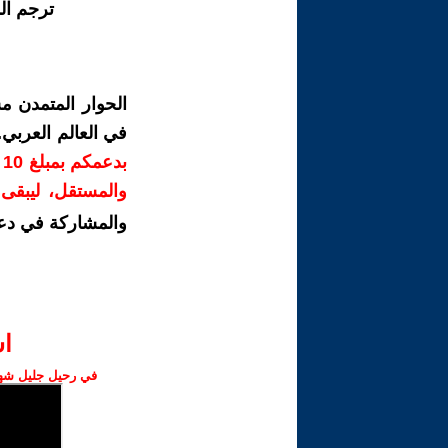
ترجم ال
الحوار المتمدن م
في العالم العربي
ب
والمستقل، ليبقى ص
والمشاركة في دع
ا‫
في رحيل جليل شهبا