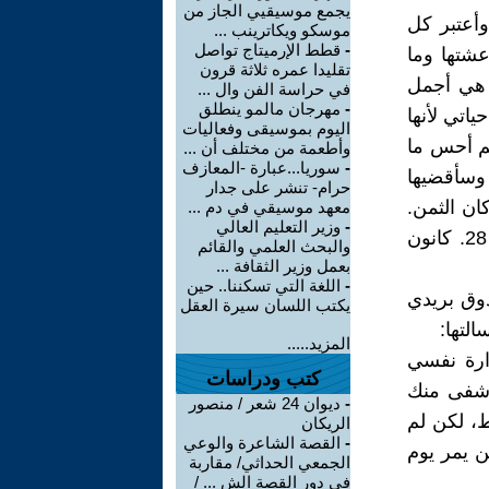
يجمع موسيقيي الجاز من
وأعتبر كل
موسكو ويكاترينب ...
-
قطط الإرميتاج تواصل
عشتها وما
تقليدا عمره ثلاثة قرون
 هي أجمل
في حراسة الفن وال ...
-
مهرجان مالمو ينطلق
ياتي لأنها
اليوم بموسيقى وفعاليات
م أحس ما
وأطعمة من مختلف أن ...
-
سوريا...عبارة -المعازف
 وسأقضيها
حرام- تنشر على جدار
ان الثمن.
معهد موسيقي في دم ...
-
وزير التعليم العالي
أعدك أنك ستبقى الرجل الأول والأخير في حياتي. حبيبتك رهان، الأربعاء 28. كانون
والبحث العلمي والقائم
بعمل وزير الثقافة ...
-
اللغة التي تسكننا.. حين
وق بريدي
يكتب اللسان سيرة العقل
لتها:
المزيد.....
ارة نفسي
كتب ودراسات
 أشفى منك
-
ديوان 24 شعر / منصور
ط، لكن لم
الريكان
-
القصة الشاعرة والوعي
ن يمر يوم
الجمعي الحداثي/ مقاربة
في دور القصة الش ... /