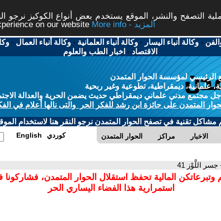
ة التصفح والنشر، الموقع يستخدم بعض أنواع الكوكيز نرجو النق
More info - المزيد
experience on our website
الفن
-
وكالة أنباء اليسار
-
وكالة أنباء العلمانية
-
وكالة أنباء العمال
-
وكا
الاقتصاد
-
اخبار الطب والعلوم
 الرئيسي لمؤسسة الحوار المتمدن
، علمانية، ديمقراطية، تطوعية وغير ربحية
ل مجتمع مدني علماني ديمقراطي حديث يضمن الحرية والعدالة الاجتم
حوار المتمدن على جائزة ابن رشد للفكر الحر والتى نالها أعلام في الفك
م مشاكل تقنية في تصفح الحوار المتمدن نرجو النقر هنا لاستخدام الموقع
كوردي
English
الاخبار
مراكز
الحوار المتمدن
 جسر اللَّوْز 41
 وتبرعاتكن المالية تحفظ استقلال الحوار المتمدن، فشاركونا 
استمرارية هذا الفضاء اليساري الحر