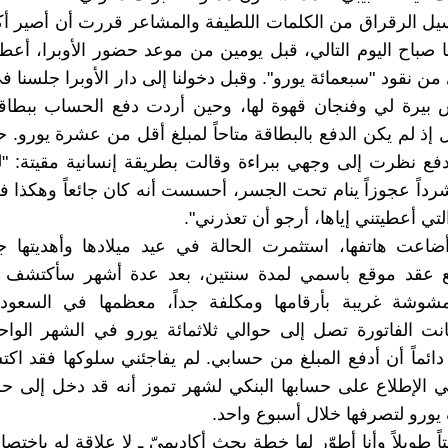
سيل الرقراق من الكلمات اللطيفة والمشاعر قررت أن أصير أك
ها صباح اليوم التالي، قبل يومين من موعد حضور الأوبرا، أعطي
ن نقود "سبعمائة يورو". وقبل دخولنا إلى دار الأوبرا جلسنا ف
بيرة لي وفنجان قهوة لها، وحين أردت دفع الحساب ببطاقتي
دل إذ لم يكن الدفع بالبطاقة متاحاً لمبلغ أقل من عشرة يورو.
فع نظرت إلى وجهي ببراءة وقالت بطريقة إنسانية مقيتة: "ل
شرداً عجوزاً ينام تحت الجسر، أحسست أنه كان جائعاً وهكذا ف
لتي أعطيتني إياها، أرجو أن تعذرني".
ضاعت هاتفها، استثمرت الحالة في عيد ميلادها وأهديتها ج
عقد موقع باسمي لمدة سنتين، بعد عدة أشهر سأكتشف أ
شوشة غريبة بأرقامها ومكلفة جداً، معظمها في السعودية
نت الفاتورة تصل إلى حوالي ثلاثمائة يورو في الشهر الواح
دائماً أن أدفع المبلغ من حسابي. لم يفاجئني سلوكها فقد ا
لي الإطلاع على حسابها البنكي لشهر تموز أنه قد دخل إلى حس
 يورو لتصرفها خلال أسبوع واحد.
طويلاً وأنا أطوّر لها خطة بحث أكاديميّ ـ لا علاقة له باختص