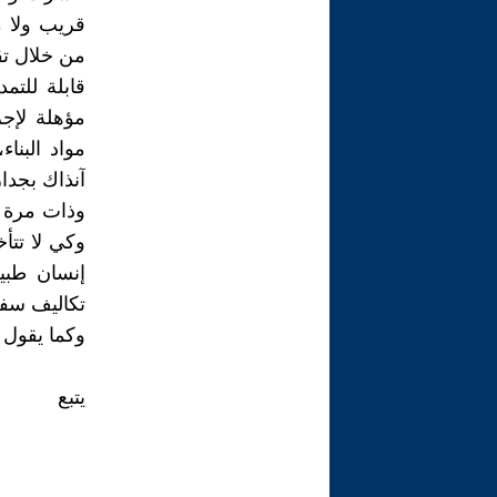
قريب ولا م
من خلال ت
قابلة للتم
مؤهلة لإجر
مواد البنا
آنذاك بجدار
وذات مرة ك
وكي لا تتأ
إنسان طبي
تكاليف سفر
وكما يقول 
يتبع