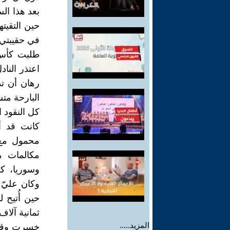
بعد هذا ال
حين التقيت
في حقيبتي م
طلبت كأس 
اعتذر النا
رهان أن تد
البارحة مت
كل النقود ا
كانت قد أ
محمول مع 
مكالمات م
وسوريا، كا
وكان عليّ 
حين أُتيح 
ثمانية آلاف
المزيد.....
خسرت وقتاً 