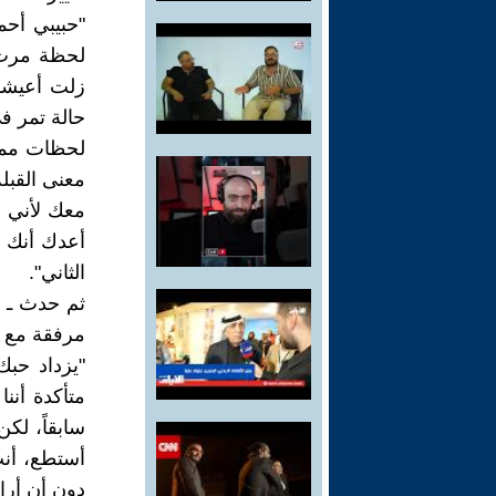
"حبيبي أحم
لحظة مرت ب
زلت أعيشه
حالة تمر في
لحظات ممز
معنى القبلة
معك لأني أع
الثاني".
ثم حدث ـ ك
مرفقة مع د
"يزداد حب
متأكدة أنن
سابقاً، لك
أستطع، أنت
دون أن أرا