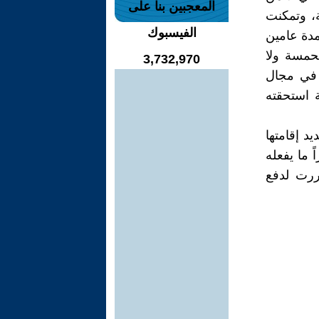
المعجبين بنا على
، وتمكنت
الفيسبوك
دة عامين
تحمسة ولا
3,732,970
 في مجال
 استحقته
د إقامتها
 ما يفعله
ررت لدفع