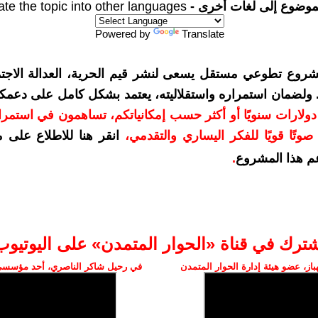
موضوع إلى لغات أخرى -
ate the topic into other languages
Powered by
Translate
شروع تطوعي مستقل يسعى لنشر قيم الحرية، العدالة الاجتم
. ولضمان استمراره واستقلاليته، يعتمد بشكل كامل على دعمك
دعمكم بمبلغ 10 دولارات سنويًا أو أكثر حسب إمكانياتكم، تساهمون في استم
وتًا قويًا للفكر اليساري والتقدمي
،
انقر هنا للاطلاع على 
م هذا المشروع
.
شترك في قناة «الحوار المتمدن» على اليوتيوب
ز، عضو هيئة إدارة الحوار المتمدن
في رحيل شاكر الناصري، أحد مؤسسي 