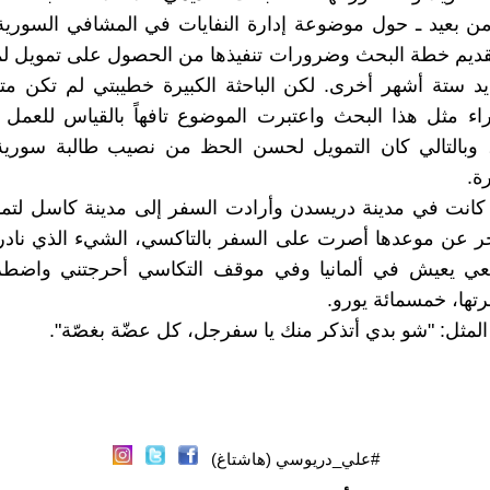
ن بعيد ـ حول موضوعة إدارة النفايات في المشافي السورية
قديم خطة البحث وضرورات تنفيذها من الحصول على تمويل لم
ديد ستة أشهر أخرى. لكن الباحثة الكبيرة خطيبتي لم تكن م
اء مثل هذا البحث واعتبرت الموضوع تافهاً بالقياس للعمل
ء، وبالتالي كان التمويل لحسن الحظ من نصيب طالبة سورية
ة.
انت في مدينة دريسدن وأرادت السفر إلى مدينة كاسل لتمدي
خر عن موعدها أصرت على السفر بالتاكسي، الشيء الذي نادراً
عي يعيش في ألمانيا وفي موقف التكاسي أحرجتني واضط
تها، خمسمائة يورو.
المثل: "شو بدي أتذكر منك يا سفرجل، كل عضّة بغصّة".
#علي_دريوسي (هاشتاغ)