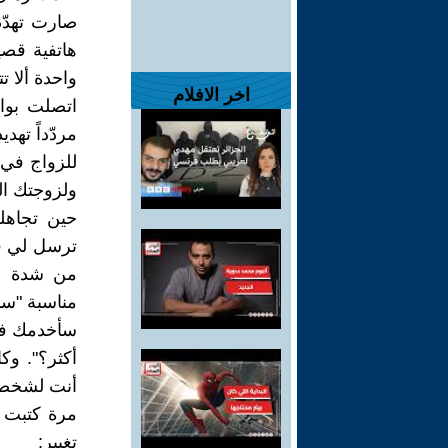
صارت تهدّ
هاتفية قص
واحدة ألا تت
اخر الافلام
اتصلت بوال
مردّداً تهد
للزواج في 
ولزوجتك الحق
حين تجاهلت
ترسل لي قل
من شدة ال
مناسبة "سأ
سأخدمك في 
أكثر؟". وك
أنت لشخصك
مرة كتبت ل
تغيير: