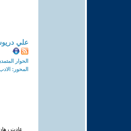
علي دريو
الحوار المتمدن-العدد: 7130 - 2
المحور: الادب
عادت رهان ت