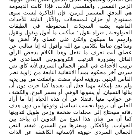
الزمن النفسي, والفلسفي للأدب، فإذا كانت الديمومة
هي التدفق المستمر للزمن، فإن الذاكرة ليست سوى
مستودع أو خزان للمسجلات ,والآثار الثابتة للأحداث
الماضية يشبه السجلات المحفوظة في الطبقات
الجيولوجية , فنراه يقول : سأكتب ما أقول ويقول وتقول
وارسم ما سيكون واتكئ على عصاي ولا أهش بها
وسأكون صامتا بكلامي مع الله وأقول له إذا سالني عن
عصاي أنت تعرف ما تفعل وهذا الكلام يدحض الرأي
القائل بضرورة الترتيب الكرونولوجي التصاعدي في
ترتيب الأحداث في النص الجمالي السردي,لأنه كأي نص
سردي آخر محكوم بمبدأ الانتقائية النابعة من زاوية نظر
القاص الجلبي ,ورؤيته لحياة مضت ,وانفلتت من بين يديه
ولم يعد بإمكانه مهما فعل أن يعيدها كما جرت دون أن
ينالها النسيان, أو يشوبها الوهم, أو يعسر البوح, والكشف
عن جوانب منها ,فضلا عن أن هذه الحياة إذا ما أراد
الجلبي أن يرويها بحسب تسلسل وقوعها من دون هدف
,فانه سيحتاج إلى مجلدات ضخمة وزمن طويل لتدوينها
كما أن من شان هذا النوع من التدوين أن يباعد بين
الحوادث, والأفكار, ويبعثرها بين السنين, فيفقد النص
الجمالي السردي حيويته الإنسانية الكاشفة عن الذات