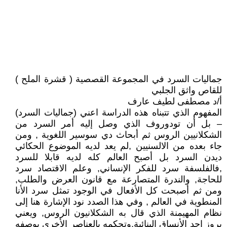
جماليات السرد في المجموعة القصصية ( قشرة الملح )
للقاص واثق الجلبي
أ/د مصطفى لطيف عارف
المفهوم الذي تتبناه هذه الدراسة اعني (جماليات السرد)
– بل أن تودوروف الذي وصل إليه أمر السرد من
الشكلانيين الروس ثم أبحاث دي سوسير اللغوية , ومن
جاء بعده من الالسنيين ,لم يعد لديه الموضوع الحكائي
ديدن السرد بل أصبح العالم كله لديه قابلا للسرد
,فالفلسفة سرد للفكر الإنساني, وعلم الاقتصاد سرد
للحاجة, والندرة المتصارعة مع قانون العرض والطلب,
ومن ثم أصبحت كل الأفعال في الوجود تمثل سرد الأنا
المنطوية في العالم , وفي هذا الصدد نود الإشارة هنا إلى
نظام المهيمنة الذي قال به الشكلانيون الروس, ويعني
بروز احد الأنساق البنائية,وتحكمه بالعناصر الأخرى بوصفه