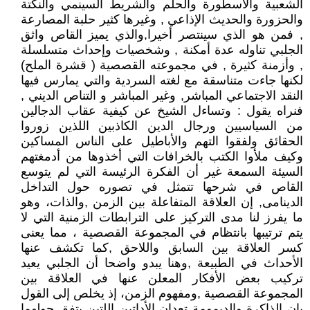
الشعبية والأسطورة والحلم والشريط السينمي والنكتة
والحزورة والحديث الإذاعي , وغيرها كثير حلبة المصارعة
, فمن هو الذي سينتصر أخيرا,والذي يميز القاص واثق
الجلبي تناوله عدة أمكنة , وشخصيات وإحداث متسلسلة
, وأزمنة كثيرة , في مجموعته القصصية ( قشرة الملح)
لكنها جاءت متناسقة مع لغته السردية والتي يمارس فيها
النقد الاجتماعي المباشر, وغير المباشر و التناص الديني ,
فنراه يقول : وتساءل الشيخ عن كيفية عقاب الدجالين
من السياسيين ورجال الدين الكاذبين اللذين زوروا
الحقائق ولفقوا التهم والأباطيل على الناس المساكين
وكيف ملأوا الكتب بالخرافات التي أخذوها من أدمغتهم
السيئة السمعة غير أن الفكرة الرئيسة التي لم يتوسع
القاص في شرحها تتمثل في تصوره حول التداخل
الدينامى, إن العلاقة المتفاعلة بين الزمن ,والذات، وهو
ما يفرز لنا مدى التركيز على الترابطات الزمنية التي لا
يتم ترتيبها بانتظام في المجموعة القصصية ، مما يعنى
كسر العلاقة بين السابق واللاحق ,كما تكشف عنها
الأحداث في الطبيعة ,وهنا يبدو واضحا أن الجلبي يعيد
تركيب بعض الأفكار المعلن عنها في العلاقة بين
المجموعة القصصية ,ومفهوم الزمن، إذ يخلص إلى القول
بان الذاكرة والديمومة تعدان الأداتين اللتين يتفق حولهما