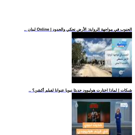
.. لبنان Online | الجنوب في مواجهة الرواية: الأرض تحكي والحدود
.. شبكات | لماذا اختارت هوليوود حديثا نبويا عنوانا لفيلم أكشن؟