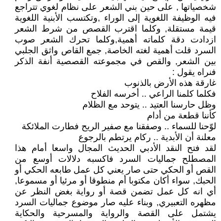
شخصياتها , على حين بني الشعر على نظام لغوي تتراجع
فيه الوظيفة اللغوية إلى الوراء ,وتكتسب الأبنية اللغوية
قيمة مستقلة, وكلما اقترب القصص من شرط الشعر
ازدادت دقة كلماته أهمية,وكلما تحرك الشعر صوب
السرد قلت أهمية لغته الخاصة, جمع القاص واثق الجلبي
بين الشعر, والقص في مجموعته القصصية أنفة الذكر
فنراه يقول :
غارقة هذه الأرض بالذنوب
فكلما كلمنا الراعي .. أخرسه الفلاح
وظل حارسنا العتيد .. يتوحد مع الظلام
كأننا قطعة من أدام
لوّحنا للسماء .. وصفقنا مع صفير الريح فطارت الملائكة
معلنة أن الأبدية .. ركام يرتطم بالرجوع
لقد فتح النقد الأدبي الحديث المجال واسعا أمام هذا
المصطلح جماليات السرد فاكسبه دلالات أوسع من
القص أو الحكي حتى صار يعني كل عمل طابعه الحكي أو
الحبك, سواء أكان مكتوبا أم منطوقا أو مرئيا أو مسموعا,
أي انه كل عمل تضمن قصة أو رواية بغض النظر عن
مظهره التعبيري, وبناء عليه صار موضوع جماليات السرد
يشتمل على القصة والرواية والمسرحية والحكاية