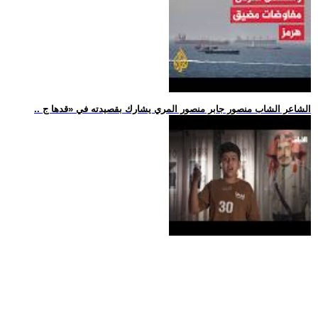
.. الشاعر الشاب منصور جابر منصور المري يشارك بقصيدته في «قدها ج