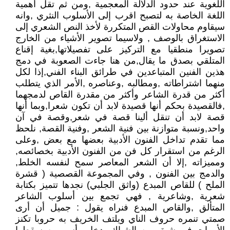
اللغوية عند حدود الدلالة المعجمية ,ومن ثم تقل أهمية
اللغة الخاصة به لتصبح اقرب إلى الأسلوب النثري ,وانه
سيقاوم محاولات القص المتكررة لأخذ النص الشعري إلى
الاستغراق بالوصف , ولاسيما تصوير الأشياء من الخارج
تصويرا منطقيا مع التركيز على تفصيلاتها,بغية إقناع
المتلقي بصدق ما يقال,من هنا جاءت الصعوبة في دمج
هذين الفنين المتباعدين في طرائق البناء الفني,إذا لكل
منهما اشتراطاته ,ومطالبه ,وعناصره ,الأمر الذي يتطلب
أكثر من قدرة الشاعر وأكثر من مقدرة القاص لدمجهما
,فالقصيدة بحكم أنها قصيدة لابد أن تكون شعرا,وبما أنها
قصة لابد أن تنقل ألينا قصة في شعر,وقصة في آن
واحد,ونسبة متوازنة بين فنية الشعر ,وفنية القصة, نلحظ
مما تقدم تداخل الفنون الأدبية بعضها مع بعض ,وعلى
الرغم من استقرار كل فن من الفنون الأدبية بخصائصه,
ومميزاته ,إلا أن الشعر المعاصر سمح لنفسه الخلط,
والدمج بين الفنون , وفي المجموعة القصصية ( قشرة
الملح ) للقاص المبدع (واثق الجلبي) نجدها تتميز بكتابة
شعرية ,وشاعرية , فهي تجمع بين أسلوب الشاعر
المتألق ,والقاص المبدع فنراه يقول : جميل أن أرى
صمتي تنمره حروف الناي ويلتف الخريف به حروبا تكنز