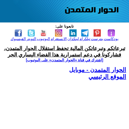
تابعونا على:
بودكاست
بنترست
تيلكرام
لينكدإن
الانستغرام
اليوتيوب
التويتر
الفيسبوك
تبرعاتكم وتبرعاتكن المالية تحفظ استقلال الحوار المتمدن،
فشاركونا في دعم استمرارية هذا الفضاء اليساري الحر
[اشترك في قناة ‫«الحوار المتمدن» على اليوتيوب]
الحوار المتمدن - موبايل
الموقع الرئيسي