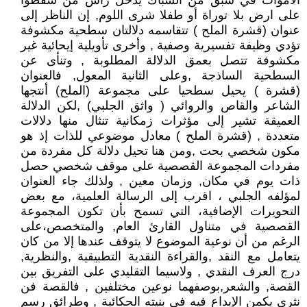
الأموات في شبق من الشباك يدخل رأس من سقطوا
على ارض بلا توراة أو طفلا شرى اللوم, إن الناظر إلى
عنوان (قشرة الملح ) تتقاسمه دلالتان سطحية مكشوفة
تؤدي وظيفة تفسيرية وصفية , وأخرى تأويلية إيحائية غير
مكشوفة تتصل بعمق الدلالة المطلوبة , وتنأى عن
السطحية الساذجة ,وعلى الثانية المعول, فالعنوان
(قشرة ) يحيل سطحيا على مجموعة (الملح) أنتجها
الشاعر والقاص والروائي ( واثق الجلبي) ,لكن الدلالة
العميقة تشير إلى مؤثرات زمكانية تنثال منها دلالات
متعددة , (قشرة الملح ) معادل موضوعي للذات إذ هو
مكون شخصي بحت ,ومن هنا تحيل دلالة كل مفردة من
مفردات المجموعة القصصية على موقف شخصي حصل
ذات يوم في مكان, وزمان معين , ولذلك جاء العنوان
لمؤلفه الجلبي ، اقرب إلى الرسالة العلمية، مع بعض
التحويرات الإضافية، التي تسمح بأن تكون المجموعة
القصصية في متناول القارئ العام, والمتخصص،على
الرغم من أن نوعية الموضوع لا يتوقف عندها إلا من كان
يتعامل مع النقد ,والقراءة النقدية التطبيقية ,والنظرية,
درج العرف النقدي , ولاسيما التقليدي على التفريق بين
القصة, والشعر,بوصفهما نوعين مختلفين , فالقصة فن
نثري يكمن الإبداع فيه في بنيته الحكائية , وطرائق رسم