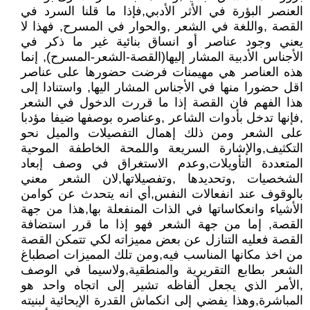
العنصر البؤرة في الأثر الأدبي,فإذا ما قلنا السرد في
القصة ,واللغة في الشعر ,والحوار في المسرح, فهذا لا
يعني وجود عناصر أو انساق بنائية غير ما ذكر في
الأجناس الأدبية المشار إليها(القصة-الشعر-المسرح), إنما
هذه العناصر هي مهيمنات فرضت حضورها على عناصر
اقل حضورا منها في الأجناس المشار اليها, واستنادا إلى
هذا الفهم فان القصة إذا ما قررت الدخول في الشعر
,فإنها تدخل بأدوات الشاعر ,وعناصره بوصفها ضيفا مؤدبا
على الشعر ومن ذلك إهمال التفصيلات والميل نحو
التكثيف,والإشارة السريعة واللمحة الخاطفة الموحية
المتعددة التأويلات,وعدم الاستغراق في وصف إبعاد
الشخصيات ,وتحديدها ,وتفصيلاتها,لان الشعر معني
بالوقوف عند انفعالات النفس,أي انه يتحدث عن كوامن
الأشياء وانعكاساتها في الذات المنفعلة بها,هذا من جهة
القصة, إما من جهة الشعر فهو إذا ما قرر استضافة
القصة فعليه التنازل عن بعض مميزاته لكي تتمكن القصة
من اخذ مكانها المناسب فيه,ومن تلك المميزات اصطباغ
الشعر بطابع التقريرية والمنطقية,ولاسيما في الوصف
,الأمر الذي يجعل ألفاظه تشير إلى اتجاه واحد هو
المباشرة,وهذا يفضي إلى انكماش القدرة الإيحائية لبنيته