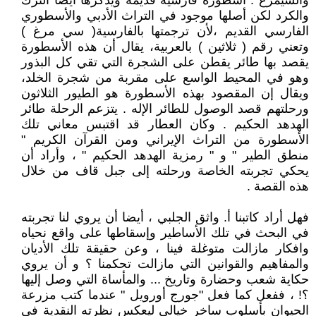
والسيمرغ : أسطورة فارسية قديمة ويذكرها أيضا الترك
والكرد لكن أصلها موجود في التراث الأدبي والأسطوري
الفارسي القديم ،لأن ترجمتها بالفارسية( سي مرغ )
وتعني رقم ( ثلاثين ) بالعربية، يقال أن هذه الأسطورة
يقصد بها طائر يقطن على الشجرة التي تقي كل البذور
وهو في المحيط الواسع على مقربة من شجرة الخلد،
ويقال إن المقصود بهذه الأسطورة هو الطيور الثلاثون
ورحلتهم قصد الوصول للطائر الإله . يتزعم الرحلة طائر
الهدهد الحكيم . وكان العطار قد اقتبس معاني تلك
الأسطورة من التراث الإيراني ومن القرآن الكريم "
منطق الطير " و " رمزية الهدهد الحكيم " ، وأراد أن
يحكي تجربته الخاصة ورحلته إلى جبل قاف من خلال
هذه القصة .
فهل أراد كاتبنا أ. واثق الجلبي ، أيضا أن يروي لنا تجربته
في البحث في تلك الأساطير وإسقاطها على واقع نحياه
وافكار مازالت متوغلة فينا ، وعن حقيقة تلك الأديان
والمفاهيم والقوانين التي مازالت تحكمنا ؟ و أن يروي
حكاية شعب وحضارة وتاريخ ... والمأساة التي وصل إليها
؟! ، ففعل كما فعل "جورج أورويل " عندما كتب مزرعة
الحيوان بأسلوب ساخر خيالي ليعكس نظرته النقدية في