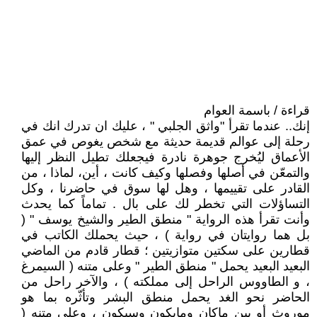
قراءة / باسمة العوام
إنك.. عندما تقرأ "واثق الجلبي " ، عليك ان تدرك انك في
رحلة إلى عوالم قديمة حديثة مع شخص يغوص في عمق
الأعماق ليُخرج جوهرة نادرة فيجعلك تطيل النظر إليها
والتمعّن في أصلها وفصلها وكيف كانت ، أين، لماذا ، من
القادر على تقييمها ، وهل لها سوق في حاضرنا ، وكل
التساؤلات التي تخطر لك على بال . تماماً كما يحدث
وأنت تقرأ هذه الرواية " منطق الطير والشيخ يوسف " (
بل هما روايتان في رواية ) ، حيث يحملك الكاتب في
قطارين على سكتين متوازيتين ؛ قطار قادم من الماضي
البعيد البعيد يحمل " منطق الطير " وعلى متنه ( السيمرغ
، و الطاووس الراحل إلى مملكته ) ، والآخر راحل من
الحاضر نحو الغد يحمل منطق البشر وتأثّره بما هو
موروث أو بين ماكان ومايكون وسيكون ، وعلى متنه (