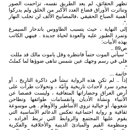
تظهر الحقائق، لم يعد الطريق نفسه، تزاحمت الصور
وتناثرت الأوراق فضاع العدد الأكبر من الخلق ولم يدركوا
أهمية الصباح الحقيقي ،فالمصابيح الألف لن تجلب النهار
.".
إلى النهاية ، حيث يتسبب الطاووس باندحار السيمرغ
وتمرد الطيور عليه والعودة لحياة جديدة . فينهي الكاتب
بهذه الأبيات:
ص89 ..
" سيأتي الموت حتماً فانتظره وقل ياموت مالك قد مللت
فلي في رسم وجهك عين شمس تناهى ضوؤها لما كملتُ
".
خاتمة ...
إذاً .. لم تكن هذه الرواية نبشاً في ذاكرة التاريخ ، أو
مجرد سرد لأحداث تاريخية وآنيّة ، وتحولات طرأت على
أرض العراق وحضاراتها المتعاقبة ، وليست قصصا عن
الأنبياء ونشأة الأديان وانقسامات طوائفها وتطاحن
شعوبها، أو خيالية تروي الأساطير والأوهام . هي موسوعة
ثقافية و رواية اجتماعية تعكس الدعائم الأساسية التي
يقوم عليها المجتمع والروابط التي تربط أفراده ،
ومنظومة القيم والمبادئ الدينية والأخلاقية والفكرية