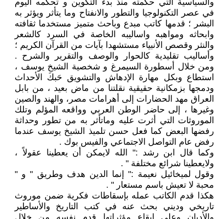
والسياسية التي حكمته منذ بدء التكوين و تحكمه اليوم
في عصر التكنولوجيا والتطور والانفتاح وما يتأثر ويؤثر به
البشر ؛ قدمها كاتب مبدع وباحث متميز مستخدما ثقافته
وابحاثه ومواهبه واساليبه الخاصة في السرد كالشعر
والنثر وقصص الأنبياء مستشهدا بآيات من القرآن الكريم ؛
وأساليب تقليدية كالحوار والوصف والتقرير والشرح .
ومن خلال أسطورة السيمرغ و شخصية الشيخ يوسف ،
استطاع وبكل مهارة الإدهاش والتشويق حَبكَ الأحداث
ودمجها بزمكانية حقيقية نقلتنا من ماض بعيد ، من بابل
العراق مهد الحضارات إلى أهرامات مصر، والهند والصين
وغيرها ، إلى حاضر الوطن العربي وواقعه المؤلم وتلك
الموروثات التي أثرت عليه وماتأثر به من تطور وحداثة
رفضها البعض كما فعل حسن تلميذ الشيخ يوسف عندما
رفض عام التواصل الاجتماعي والفيس بوك .
وكما قال ابن رشد :" الله لايمكن أن يعطينا عقولاً ،
ولايعطينا شرائع مختلفة " .
وقول لميخائيل نعيمة :" إنما الدين هدف وطريق " و "
محبة لا تعيش باسم مستعار " .
هكذا قدم الكاتب عمله بإسقاطات فكرية ضمن موروث
تاريخي وديني بحث عنه في كتب التاريخ والأساطير
والأديان وعلى إيقاع مؤثراتها قدم نفسه من خلال