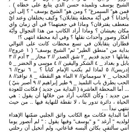
الشيخ يوسف وتلميذه حسن الذي يتابع على خطاه ) .
فمن هو" السيمرغ" ؟ ومن هو" الشيخ يوسف " ؟ إلى أين
يأخذانا ؟ في أيّة محطة يتقابلان؟ وكيف يختلفان وعند ايّ
منعطف يفترقان؟ وماذا في جعبتهما؟ في أي زمان واي
مكان يعيشان ؟ وماذا أراد الكاتب من هذا التجوال وأيّة
أفكار وصور وأحداث نقلها ؟ وفي أية محطة انتهى ؟!
قطاران يتقابلان في تسع محطات كانت على التوالي
بداية من "منطق الطير" ثم" الشيخ يوسف" ( ١ عروج//
يقابلها ١ جديد قديم _٢ شق الصدر // ٢ مجاز _ ٣ آدم // ٣
بابل و بغداد _ ٤ الشكر واليقين // ٤ موسى و الخضر _ ٥
إدريس// ٥ لماذا لم يكتب الإمام كتاباً ؟ _ ٦ نوح// ٦
الحجاب _ ٧ سومماتو// ٧ الماء هو النقطة _ ٨ نوافذ// ٨
الحب يطرق باب التلميذ _ ٩ طير إبراهيم // ٩ أصبر بنيّ )
... أما المحطة العاشرة ( البداية من جديد ) فكانت للعودة
من جديد ؛ وكأن الكاتب أراد من خلالها أن يقول : هي
الحياة ، دائرة تدور بنا ، لا نقطة للنهاية فيها .. من حيث
ننتهي نبدأ ....
أما البداية فكانت مع الكاتب واثق الجلبي ضمّنها الإهداء
لولديه " أرغد " و "يوسف" وفيها يقول : " لم أتصور يوما
أنني سألتقي بكائن ألبسه قناعاتي، ولم أتخيل أن رحلتي