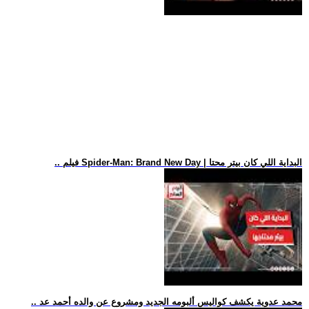
.. فيلم Spider-Man: Brand New Day | البداية اللي كان بيتر محتا
.. محمد عدوية يكشف كواليس ألبومه الجديد ومشروع عن والده أحمد عد