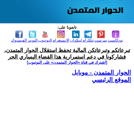
تابعونا على:
بودكاست
بنترست
تيلكرام
لينكدإن
الانستغرام
اليوتيوب
التويتر
الفيسبوك
تبرعاتكم وتبرعاتكن المالية تحفظ استقلال الحوار المتمدن،
فشاركونا في دعم استمرارية هذا الفضاء اليساري الحر
[اشترك في قناة ‫«الحوار المتمدن» على اليوتيوب]
الحوار المتمدن - موبايل
الموقع الرئيسي