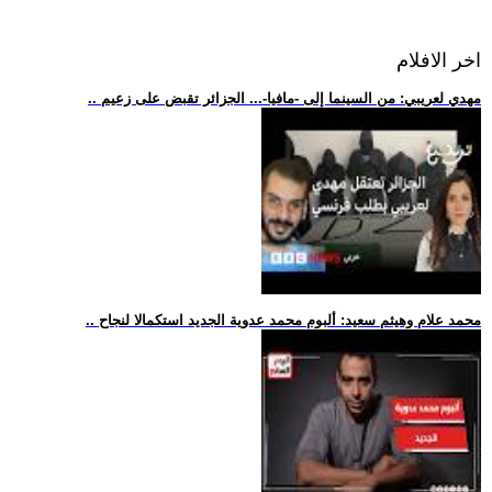
اخر الافلام
.. مهدي لعريبي: من السينما إلى -مافيا-... الجزائر تقبض على زعيم
.. محمد علام وهيثم سعيد: ألبوم محمد عدوية الجديد استكمالا لنجاح