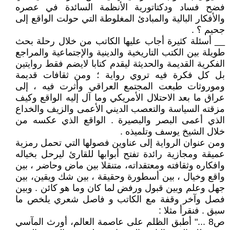
فضح فساد ودكتاتورية الأنظمة السائدة في عصره
والأفكار البالية والمبادئ المغلوطة التي حولت الواقع إلى
جحيم ؟ .
__ أسئلة كثيرة أجاب عليها الكاتب من خلال رحلة بحث
طويلة بين الكتب التاريخية والدينية والإجتماعية والمراجع
الفكرية القديمة والحديثة ليقدم كتابا لايضم فقط روايتين
بل كل فكرة فيه تروي رواية ؛ ومن ثقافات قديمة
وموروثات طبعت المجتمع العراقي وأثرت فيه ، إلى
عراق ما بعد الاحتلال الأمريكي وما آل إليه الواقع وكيف
مزقته السياسة والتعصب الديني الأعمى والزيف والخداع
الذي أعمى البصر والبصيرة . الواقع الذي عكسه من
خلال الشيخ يوسف وتلميذه .
ومن عنوان الرواية إلى عناوين فصولها التي تحمل رمزية
عميقة ومجازية رائدة تفتح أبوابها للقارئ ليرحل بخياله
وافكاره وثقافته ومعتقداته، متنقلا بين ماض وحاضر ، بين
واقع وخيال ، بين أسطورة وحقيقة ، بين شك ويقين، بين
جهل وعلم وبين قبول ورفض لما كان وما هو كائن . وبين
فصل وآخر وقفة مع الكاتب و فاصل شعري يلخص ما
سبق . فنقرأ مثلا :
ص8 ..." أطبق الظلم على عاصمة العالم، أورث المآسي