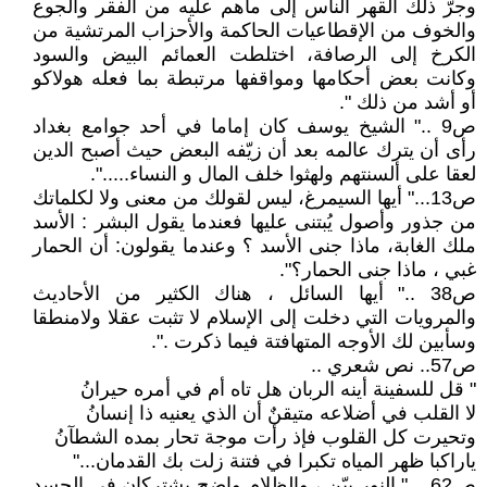
وجرّ ذلك القهر الناس إلى ماهم عليه من الفقر والجوع
والخوف من الإقطاعيات الحاكمة والأحزاب المرتشية من
الكرخ إلى الرصافة، اختلطت العمائم البيض والسود
وكانت بعض أحكامها ومواقفها مرتبطة بما فعله هولاكو
أو أشد من ذلك ".
ص9 .." الشيخ يوسف كان إماما في أحد جوامع بغداد
رأى أن يترك عالمه بعد أن زيّفه البعض حيث أصبح الدين
لعقا على ألسنتهم ولهثوا خلف المال و النساء.....".
ص13..." أيها السيمرغ، ليس لقولك من معنى ولا لكلماتك
من جذور وأصول يُبتنى عليها فعندما يقول البشر : الأسد
ملك الغابة، ماذا جنى الأسد ؟ وعندما يقولون: أن الحمار
غبي ، ماذا جنى الحمار؟".
ص38 .." أيها السائل ، هناك الكثير من الأحاديث
والمرويات التي دخلت إلى الإسلام لا تثبت عقلا ولامنطقا
وسأبين لك الأوجه المتهافتة فيما ذكرت .".
ص57.. نص شعري ..
" قل للسفينة أينه الربان هل تاه أم في أمره حيرانُ
لا القلب في أضلاعه متيقنٌ أن الذي يعنيه ذا إنسانُ
وتحيرت كل القلوب فإذ رأت موجة تحار بمده الشطآنُ
ياراكبا ظهر المياه تكبرا في فتنة زلت بك القدمان..."
ص62 ..." النور بيّن ، والظلام واضح يشتركان في الجسد