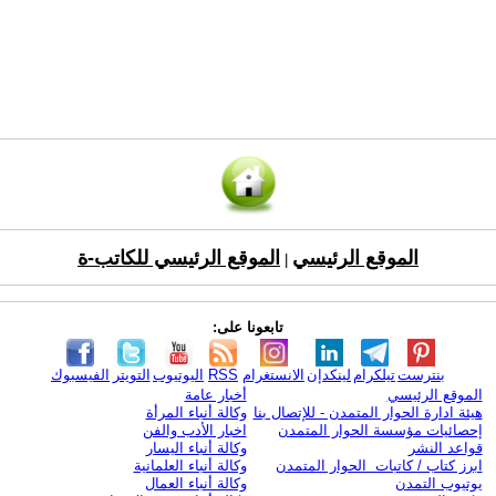
الموقع الرئيسي
الموقع الرئيسي للكاتب-ة
|
تابعونا على:
بنترست
تيلكرام
لينكدإن
الانستغرام
RSS
اليوتيوب
التويتر
الفيسبوك
الموقع الرئيسي
أخبار عامة
هيئة ادارة الحوار المتمدن - للإتصال بنا
وكالة أنباء المرأة
إحصائيات مؤسسة الحوار المتمدن
اخبار الأدب والفن
قواعد النشر
وكالة أنباء اليسار
ابرز كتاب / كاتبات الحوار المتمدن
وكالة أنباء العلمانية
يوتيوب التمدن
وكالة أنباء العمال