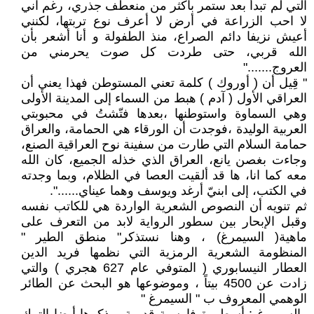
التي لم تبدأ بعد ستمر باكثر من منعطف جذري، رغم اني
لا احب الزراعة في أرض لا أعرف نوع تربتها، لكنني
أعيش نزيفا دائم الصراع، منذ الطفولة و أنا أشعر بأن
الله قربي، حتى طردت كل صوت يحرمني من
العروج......."
" قِيل أن ( أوروك ) كلمة تعني المستوطن فهذا يعني أن
العراقي الأول ( آدم ) هبط من السماء إلى المدينة الأولى
وهي السماوة واستوطنها ،بعدها فتّشتُ في محبوبتي
العربية الوليدة ،فوجدت أن الورقاء هي الحمامة، والعراق
حمامة السلام التي طارت من سفينة نوح العراقية الصنع،
وجاءت بغصن يانع، العراق الذي خذله الجميع، كان الله
معه كما انا، ها قد ألقيت العصا في الظلام، وبما وجدته
في الكتب، إلى ابنيّ أرغد ويوسف وهما عيناي......".
ثم تنويه أن النصوص الشعرية الواردة هي للكاتب نفسه
وقبل الإبحار بين سطور الرواية لابد من التعرف على
ماهية( السيمرغ) ، وهنا نستذكر" منطق الطير "
المنظومة الشعرية الرمزية التي نظمها فريد الدين
العطار النيسابوري ( المتوفي عام 627 هجري ) والتي
زادت عن 4500 بيتاً ، وموضوعها هو البحث عن الطائر
الوهمي المعروف ب " السيمرغ "