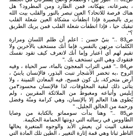
، يصرعانه، ينهكانه، فمن الطارد ومن المطرود؟ هل
هناك فرصة للاتحاد؟ العين تبصر بالنور والقلب بيت الله
يرى بالبصيرة فإذا انطفأت مشكاة العين شعلة القلب
تبقيك حيا ، فإذا انطفأت شعلة القلب فمن يريك الطريق
؟".
ص83 .." بنيّ حسن : اعلم أن ظلم اللسان ومرارة
الكلمات مرتهن بالنفس، فإما أنك مستخف بالآخرين ولا
تقيم لهم أي اعتبار وإما أنك لاتعرف كيف تقود نفسك
فتقودك وهي التي تستخف بك ."
ص84 .." ففي التراب المعجون بالماء، سر الحياة ، وفيه
الروح ،به تخضر الأشجار تنبت البذور، فالإنسان يابنيّ ،
أرض متحركة، بل كون فسيح، فيه المعادن الثمينة ، ولا
يتأتى ذلك لبقية المخلوقات، لذا فالإنسان محسود٣من
إبليس وأتباعه ومغبوط من الملائكة المقربين ، ولم
يّطوى هذا العالم إلا بالإنسان، وهي كرامة ومنّة وفضل
ورحمة من الخالق الجليل. "
ص85 .." وهنا بدأت سومماتو بالكتابة من وصايا
الطاووس في رسالته التي دونتها الحمامة الحكيمة.
سقف البيت لن يعيش الأبد والوجوه المتغيرة يخالها
الناظر ثباتا وهي قمة إثارة التغيير ، الطين تلك المادة التي