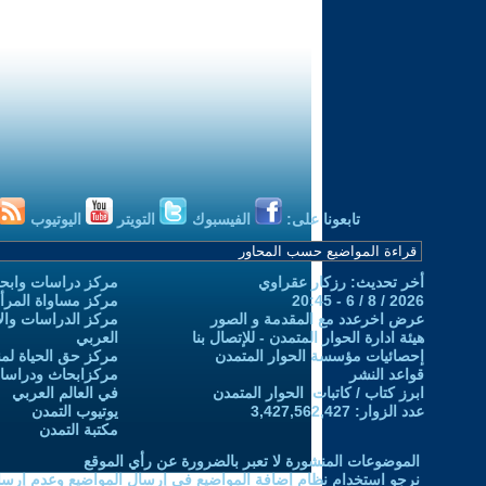
تابعونا على:
الفيسبوك
التويتر
اليوتيوب
أخر تحديث: رزكار عقراوي
مركز دراسات وابحا
2026 / 8 / 6 - 20:45
مركز مساواة المرأ
عرض اخرعدد مع المقدمة و الصور
مركز الدراسات والاب
هيئة ادارة الحوار المتمدن - للإتصال بنا
العربي
إحصائيات مؤسسة الحوار المتمدن
مركز حق الحياة لمن
قواعد النشر
مركزابحاث ودراسات 
ابرز كتاب / كاتبات الحوار المتمدن
في العالم العربي
عدد الزوار: 3,427,562,427
يوتيوب التمدن
مكتبة التمدن
الموضوعات المنشورة لا تعبر بالضرورة عن رأي الموقع
نرجو استخدام نظام إضافة المواضيع في إرسال المواضيع وعدم إرساله