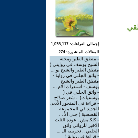
لقي
إجمالي القراءات: 1,035,117
المقالات المنشورة: 274
-
منطق الطير ومحنة
الشيخ يوسف في روايتي (
منطق الطير والشيخ يو ...
-
واثق الجلبي في رواية -
منطق الطير والشيخ
يوسف - استدراك الام ...
-
واثق الجلبي في (
يوسفيات) .. شعر صدّاح
-
قراءة في المتحور الأدبي
الجديد في المجموعة
القصصية ( جني الأ ...
-
كلكامش.. عودة الثلث
الاخير للروائي واثق
الجلبي .. تجريبية ال ...
-
قراءة في رواية (