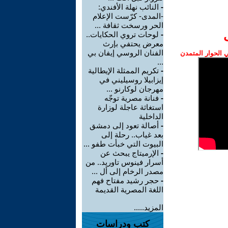
-
النائب نهلة الأفندي:
-المدى- كرّست الإعلام
الحر ورسخت ثقافة ...
-
لوحات تروي الحكايات..
معرض يحتفي بإرث
الفنان الروسي إيفان بي
الحوار المتمدن
...
-
تكريم الممثلة الإيطالية
إيزابيلا روسيليني في
مهرجان لوكارنو ...
-
فنانة مصرية توجّه
استغاثة عاجلة لوزارة
الداخلية
-
أصالة تعود إلى دمشق
بعد غياب.. رحلة إلى
البيوت التي خبأت طفو ...
-
الإرميتاج يبحث عن
أسرار فينوس تاوريد.. من
مصدر الرخام إلى أل ...
-
حجر رشيد مفتاح فهم
اللغة المصرية القديمة
المزيد.....
كتب ودراسات