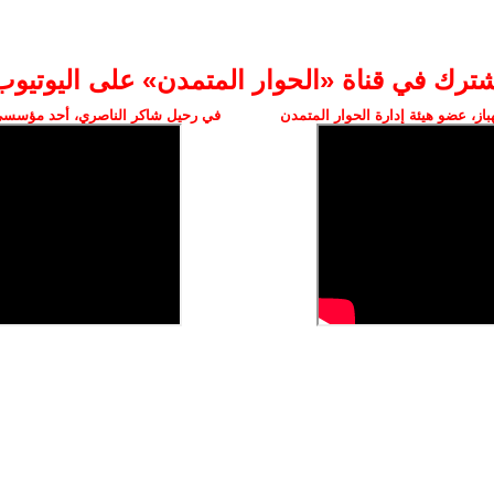
شترك في قناة «الحوار المتمدن» على اليوتيوب
ز، عضو هيئة إدارة الحوار المتمدن
في رحيل شاكر الناصري، أحد مؤسسي 