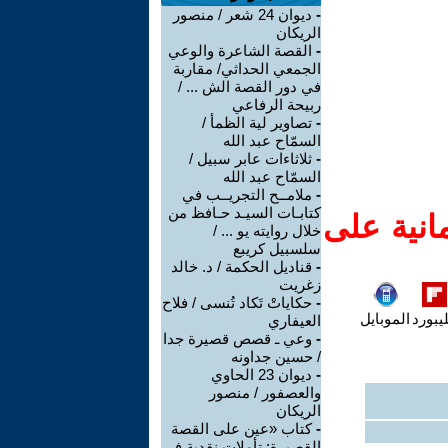
-
ديوان 24 شعر / منصور
الريكان
-
القصة الشاعرة والوعي
الجمعي الحداثي/ مقاربة
في دور القصة الش ... /
ربيحة الرفاعي
-
تصاوير لية الظمأ /
السمّاح عبد الله
-
ثلاثاءات عابر سبيل /
السمّاح عبد الله
-
ملامــح التجريــب في
كتابـات السيـد حـافظ من
انية على
خلال روايته يو ... /
سلسبيل كريبع
-
قناديل الحكمة / د. خالد
زغريت
-
حكاياتْ تَكاد تُنسى / فلاح
يبورد
الموبايل
العيفاري
-
وعي ـ قصص قصيرة جدا
/ حسين جداونه
-
ديوان 23 الحاوي
والعصفور / منصور
الريكان
-
كتاب «عين على القصة
القصيرة: تأملات نقدية في