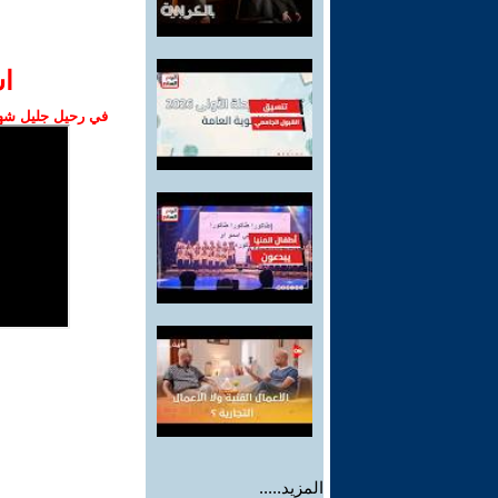
ا‫
في رحيل جليل شهبا
المزيد.....