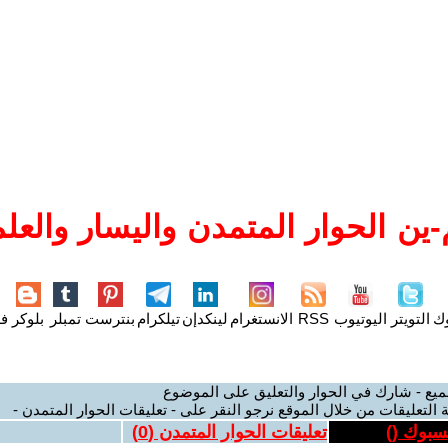
ين الحوار المتمدن واليسار والعلم
وك
التويتر
اليوتيوب
RSS
الانستغرام
لينكدإن
تيلكرام
بنترست
تمبلر
بلوكر
فل
ميع - شارك في الحوار والتعليق على الموضوع
 التعليقات من خلال الموقع نرجو النقر على - تعليقات الحوار المتمدن -
يسبوك (
)
تعليقات الحوار المتمدن (
0
)