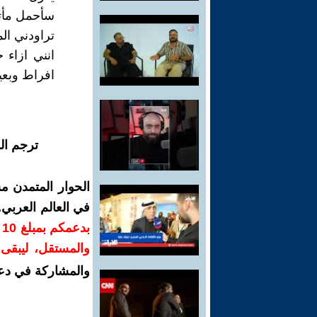
سأحمل مأتم
تراودني ال
انني ازاء 
افراط وبعي
ترجم ال
الحوار المتمدن م
في العالم العربي
ب
والمستقل، ليبقى ص
والمشاركة في دع