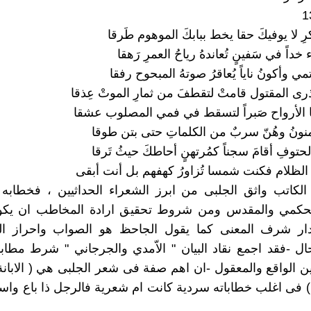
ِ لا يوفيكَ حقا يخط ببابكَ الموهوم طَرقا
خداً في سَفينٍ تُعاندهُ رياحُ العمرِ رَهقا
ي وأكونُ ناياً يُعاقرُ صوتهُ المبحوح رفقا
رى المقتول قامتْ لتقطفَ من ثمارِ الموتْ عِذقا
ا الأرواح صَبراً لتسقط في فمي المصلوب عشقا
منونُ وهُنّ سربٌ من الكلماتِ حتى بتن طوقا
حتوفِ أقامَ سجناً كمُرتهنٍ أحاطكَ حيثُ تَرقا
 الظلام فكنت شمسا تُزاورُ كهفهم بل أنت أبقى
الكاتب واثق الجلبى من ابرز الشعراء الحداثيين ، فخطابه
لحكمي والمقدس ومن شروط تحقيق ارادة المخاطب ان يكو
دار شرف المعنى كما يقول الجاحظ هو الصواب واحراز ال
ال -فقد اجمع نقاد البيان " الاّمدي والجرجاني " شرط مطاب
ن الواقع والمعقول -ان اهم صفة فى شعر الجلبى هي ( الابان
) فى اغلب خطاباته سردية كانت ام شعرية فالرجل ذا باع واس