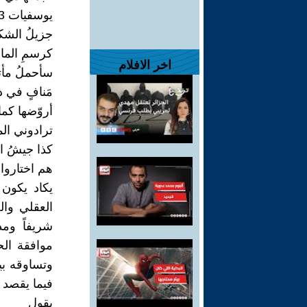
يوسفيات 13
جزيلُ الشكر
كرسمِ الماء 
اخر الافلام
سأحملُ مأتم
مَنافٍ في ذ
أروّضها كم
ترادوني ال
كذا جيشُ ال
هم اختاروا
يكاد يكون 
العقلي وا
شريفاً وم
موافقة الح
وتساوقه بي
فيما يقصد 
يقول