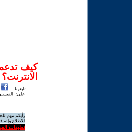
كيف تدعم-
الانترنت؟
تابعونا
على:
الفيسب
رأيكم مهم للج
للاطلاع وإضافة
تعليقات الف