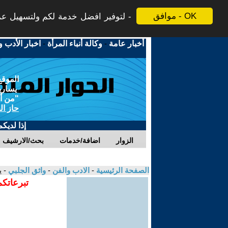
موافق - OK
لتوفير افضل خدمة لكم ولتسهيل عملي
أخبار عامة
-
وكالة أنباء المرأة
-
اخبار الأدب و
الموقع
يسارية
"من أج
حاز ال
إذا لديك
الزوار
اضافة/خدمات
بحث/الارشيف
الصفحة الرئيسية
-
الادب والفن
-
واثق الجلبي
- 
تبرعاتكم