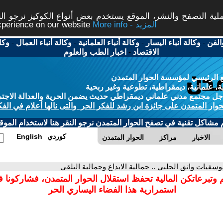
ة التصفح والنشر، الموقع يستخدم بعض أنواع الكوكيز نرجو النق
More info - المزيد
experience on our website
الفن
-
وكالة أنباء اليسار
-
وكالة أنباء العلمانية
-
وكالة أنباء العمال
-
وكا
الاقتصاد
-
اخبار الطب والعلوم
 الرئيسي لمؤسسة الحوار المتمدن
، علمانية، ديمقراطية، تطوعية وغير ربحية
ل مجتمع مدني علماني ديمقراطي حديث يضمن الحرية والعدالة الاجتم
حوار المتمدن على جائزة ابن رشد للفكر الحر والتى نالها أعلام في الفك
م مشاكل تقنية في تصفح الحوار المتمدن نرجو النقر هنا لاستخدام الموقع
كوردي
English
الاخبار
مراكز
الحوار المتمدن
يوسفيات واثق الجلبي .. جمالية الابداع وجمالية التلقي
 وتبرعاتكن المالية تحفظ استقلال الحوار المتمدن، فشاركونا 
استمرارية هذا الفضاء اليساري الحر