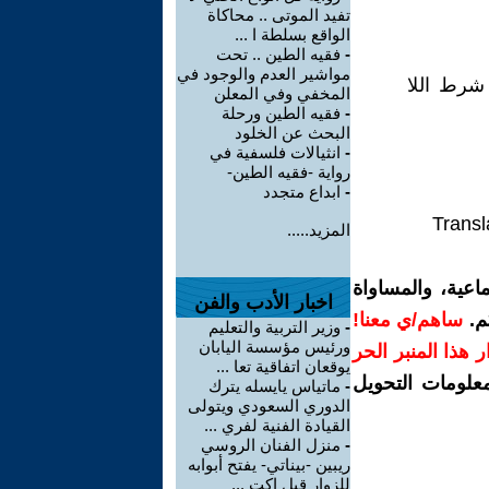
تفيد الموتى .. محاكاة
الواقع بسلطة ا ...
-
فقيه الطين .. تحت
مواشير العدم والوجود في
 شرط اللا
المخفي وفي المعلن
-
فقيه الطين ورحلة
البحث عن الخلود
-
انثيالات فلسفية في
رواية -فقيه الطين-
-
ابداع متجدد
Transl
المزيد.....
اعية، والمساواة
اخبار الأدب والفن
م.
ساهم/ي معنا!
-
وزير التربية والتعليم
ورئيس مؤسسة اليابان
رار هذا المنبر الحر
يوقعان اتفاقية تعا ...
معلومات التحويل
-
ماتياس يايسله يترك
الدوري السعودي ويتولى
القيادة الفنية لفري ...
-
منزل الفنان الروسي
ريبين -بيناتي- يفتح أبوابه
للزوار قبل اكت ...