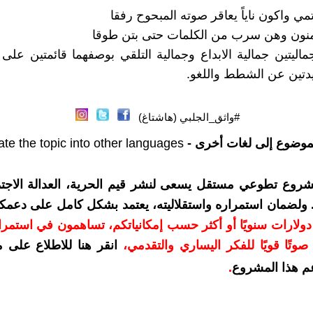
ي واكون ناياً يعاقر صوته المبحوح رفقا
منون وهن سرب من الكلمات حتى بتن طوقا
جماليتين جمالية الابداع وجمالية التلقي بوصفهما قائمتين على
دتين عن الشطط واللغو.
#واثق_الجلبي (هاشتاغ)
موضوع إلى لغات أخرى -
ate the topic into other languages
شروع تطوعي مستقل يسعى لنشر قيم الحرية، العدالة الاجتم
. ولضمان استمراره واستقلاليته، يعتمد بشكل كامل على دعمك
دعمكم بمبلغ 10 دولارات سنويًا أو أكثر حسب إمكانياتكم، تساهمون في استم
وتًا قويًا للفكر اليساري والتقدمي
،
انقر هنا للاطلاع على 
م هذا المشروع
.