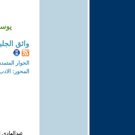
يوسف
واثق الجلب
الحوار المتمدن-العدد: 7157 - 2
المحور: الادب
عبدالهادي 