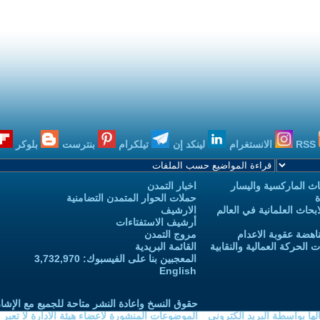
RSS
الانستغرام
لينكد إن
تيلكرام
بنترست
بلوكر
ث الماركسية واليسار
اخبار التمدن
ة
حملات الحوار المتمدن التضامنية
حاث العلمانية في العالم
الارشيف
أرشيف الاستفتاءات
اهضة عقوبة الاعدام
مروج التمدن
الحركة العمالية والنقابية
القائمة البريدية
المعجبين بنا على الفيسبوك: 3,732,970
English
حقوق النسخ واعادة النشر متاحة للجميع مع الإشا
ا بواسطة البريد الكتروني
الموضوعات المنشورة لاعضاء هيئة الادارة لا تعبر