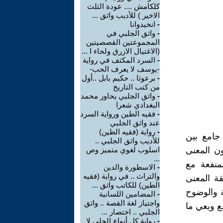
كلكامش .... عودة الثلث
الاخير ) للأديب واثق ...
-
انخيدوانا
-
واثق الجلبي في
المجموعتين القصصيتين
(الاغتيال الازرق ولحاء ا ...
-
السرد المكثف في رواية
-يوسف لا يعرف الحب-
-
برعوثا .. حكيم بابل ..أول
من كتب التاريخ
-
واثق الجلبي يحاور محمد
البغدادي شعرا
-
فقيه الطين ورواية السرد
عند واثق الجلبي
-
رواية (فقيه الطين)
 جامع بين
للأديب واثق الجلبي ..
ن المعنى
اسلوب لغوي متميز وص
...
منفعة مع
-
الاسطورة والدين
والتراث .. في رواية (فقيه
قة المعنى
الطين) للكاتب واثق ...
ة والوضوح
-
المضامين اللسانية
واجتياز لغة القصة .. واثق
ع ويعي ما
الجلبي .. اختصار ...
-
رواية كل أنواع الحلي لا