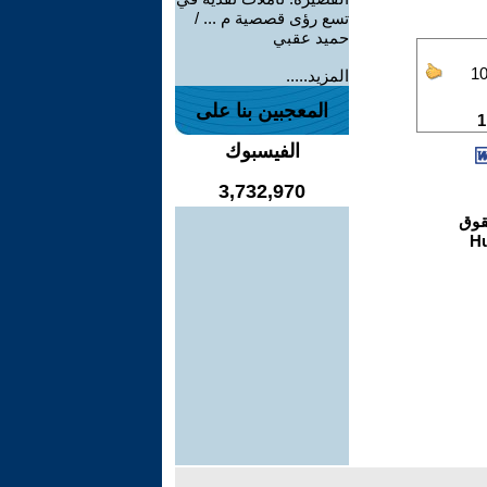
تسع رؤى قصصية م ... /
حميد عقبي
المزيد.....
المعجبين بنا على
الفيسبوك
3,732,970