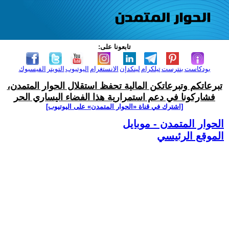
تابعونا على:
بودكاست
بنترست
تيلكرام
لينكدإن
الانستغرام
اليوتيوب
التويتر
الفيسبوك
تبرعاتكم وتبرعاتكن المالية تحفظ استقلال الحوار المتمدن،
فشاركونا في دعم استمرارية هذا الفضاء اليساري الحر
[اشترك في قناة ‫«الحوار المتمدن» على اليوتيوب]
الحوار المتمدن - موبايل
الموقع الرئيسي