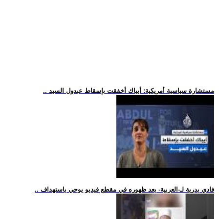
.. مستشارة سياسية أمريكية: أيباك أخفقت بإسقاط عبدول السيد
.. فادي بدرية لـ-العربية- بعد ظهوره في مقطع فيديو يوحي باستهداف