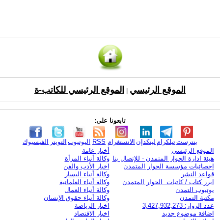
الموقع الرئيسي
الموقع الرئيسي للكاتب-ة
|
تابعونا على:
بنترست
تيلكرام
لينكدإن
الانستغرام
RSS
اليوتيوب
التويتر
الفيسبوك
الموقع الرئيسي
أخبار عامة
هيئة ادارة الحوار المتمدن - للإتصال بنا
وكالة أنباء المرأة
إحصائيات مؤسسة الحوار المتمدن
اخبار الأدب والفن
قواعد النشر
وكالة أنباء اليسار
ابرز كتاب / كاتبات الحوار المتمدن
وكالة أنباء العلمانية
يوتيوب التمدن
وكالة أنباء العمال
مكتبة التمدن
وكالة أنباء حقوق الإنسان
عدد الزوار: 3,427,932,273
اخبار الرياضة
اضافة موضوع جديد
اخبار الاقتصاد