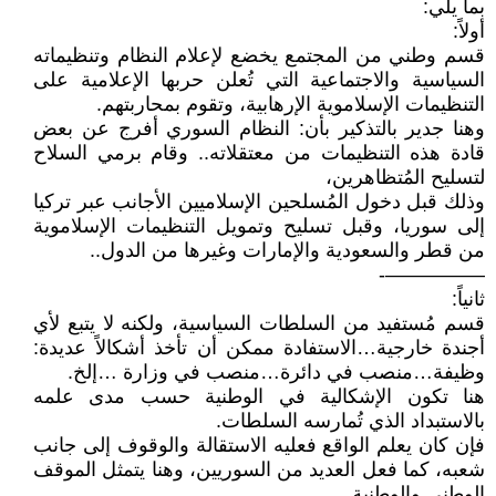
بما يلي:
أولاً:
قسم وطني من المجتمع يخضع لإعلام النظام وتنظيماته
السياسية والاجتماعية التي تُعلن حربها الإعلامية على
التنظيمات الإسلاموية الإرهابية، وتقوم بمحاربتهم.
وهنا جدير بالتذكير بأن: النظام السوري أفرج عن بعض
قادة هذه التنظيمات من معتقلاته.. وقام برمي السلاح
لتسليح المُتظاهرين،
وذلك قبل دخول المُسلحين الإسلاميين الأجانب عبر تركيا
إلى سوريا، وقبل تسليح وتمويل التنظيمات الإسلاموية
من قطر والسعودية والإمارات وغيرها من الدول..
—————-
ثانياً:
قسم مُستفيد من السلطات السياسية، ولكنه لا يتبع لأي
أجندة خارجية…الاستفادة ممكن أن تأخذ أشكالاً عديدة:
وظيفة…منصب في دائرة…منصب في وزارة …إلخ.
هنا تكون الإشكالية في الوطنية حسب مدى علمه
بالاستبداد الذي تُمارسه السلطات.
فإن كان يعلم الواقع فعليه الاستقالة والوقوف إلى جانب
شعبه، كما فعل العديد من السوريين، وهنا يتمثل الموقف
الوطني والوطنية.