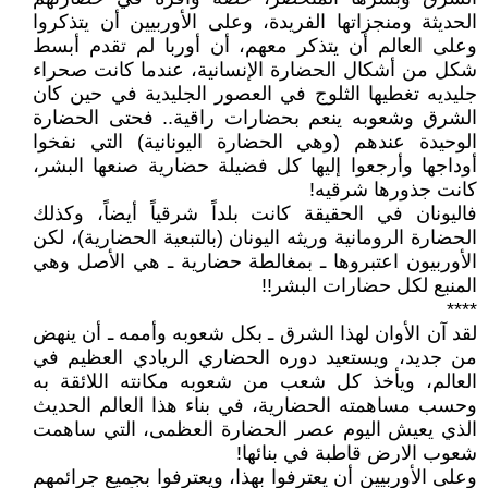
الحديثة ومنجزاتها الفريدة، وعلى الأوربيين أن يتذكروا
وعلى العالم أن يتذكر معهم، أن أوربا لم تقدم أبسط
شكل من أشكال الحضارة الإنسانية، عندما كانت صحراء
جليديه تغطيها الثلوج في العصور الجليدية في حين كان
الشرق وشعوبه ينعم بحضارات راقية.. فحتى الحضارة
الوحيدة عندهم (وهي الحضارة اليونانية) التي نفخوا
أوداجها وأرجعوا إليها كل فضيلة حضارية صنعها البشر،
كانت جذورها شرقيه!
فاليونان في الحقيقة كانت بلداً شرقياً أيضاً، وكذلك
الحضارة الرومانية وريثه اليونان (بالتبعية الحضارية)، لكن
الأوربيون اعتبروها ـ بمغالطة حضارية ـ هي الأصل وهي
المنبع لكل حضارات البشر!!
****
لقد آن الأوان لهذا الشرق ـ بكل شعوبه وأممه ـ أن ينهض
من جديد، ويستعيد دوره الحضاري الريادي العظيم في
العالم، ويأخذ كل شعب من شعوبه مكانته اللائقة به
وحسب مساهمته الحضارية، في بناء هذا العالم الحديث
الذي يعيش اليوم عصر الحضارة العظمى، التي ساهمت
شعوب الارض قاطبة في بنائها!
وعلى الأوربيين أن يعترفوا بهذا، ويعترفوا بجميع جرائمهم