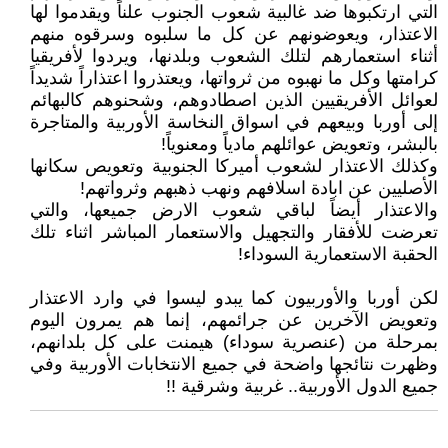
التي ارتكبوها ضد غالبية شعوب الجنوب علناً ويقدموا لها
الاعتذار، ويعوضونهم عن كل ما سلبوه وسرقوه منهم
أثناء استعمارهم لتلك الشعوب وبلدنها، ويردوا لأفريقيا
كرامتها وكل ما نهبوه من ثرواتها، ويعتذروا اعتذاراً شديداً
لعوائل الأفريقيين الذين اصطادوهم، وشحنوهم كالبهائم
إلى أوربا وبيعهم في اسواق النخاسة الأوربية والمتاجرة
بالبشر، وتعويض عوائلهم مادياً ومعنوياً!
وكذلك الاعتذار لشعوب أميركا الجنوبية وتعويص سكانها
الأصليين عن ابادة اسلافهم ونهب ذهبهم وثرواتهم!
والاعتذار أيضاً لباقي شعوب الارض جميعها، والتي
تعرضت للأفقار والتجهيل والاستعمار المباشر اثناء تلك
الحقبة الاستعمارية السوداء!
لكن أوربا والأوربيون كما يبدو ليسوا في وارد الاعتذار
وتعويض الآخرين عن جرائمهم، إنما هم يمرون اليوم
بمرحلة من (عنصرية سوداء) هيمنت على كل بلدانهم،
وظهرت نتائجها واضحة في جميع الانتخابات الأوربية وفي
جميع الدول الأوربية.. غربية وشرقية !!