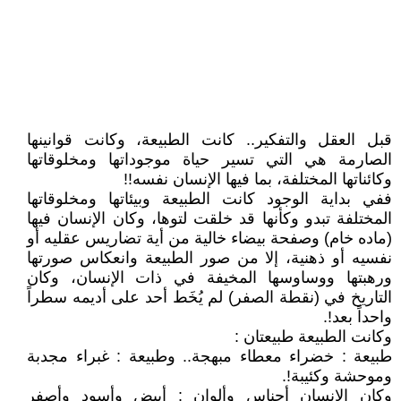
قبل العقل والتفكير.. كانت الطبيعة، وكانت قوانينها
الصارمة هي التي تسير حياة موجوداتها ومخلوقاتها
وكائناتها المختلفة، بما فيها الإنسان نفسه!!
ففي بداية الوجود كانت الطبيعة وبيئاتها ومخلوقاتها
المختلفة تبدو وكأنها قد خلقت لتوها، وكان الإنسان فيها
(ماده خام) وصفحة بيضاء خالية من أية تضاريس عقليه أو
نفسيه أو ذهنية، إلا من صور الطبيعة وانعكاس صورتها
ورهبتها ووساوسها المخيفة في ذات الإنسان، وكان
التاريخ في (نقطة الصفر) لم يُخَط أحد على أديمه سطراً
واحداً بعد!.
وكانت الطبيعة طبيعتان :
طبيعة : خضراء معطاء مبهجة.. وطبيعة : غبراء مجدبة
وموحشة وكئيبة!.
وكان الإنسان أجناس وألوان : أبيض وأسود وأصفر