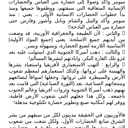
سومر وأكد وصولاً إلى حضارة بني العباس والحضارات
الإنسانية المتعاقبة التي سبقتهم، ووظفوها جميعها ومنذ
بدأ خطوات الحضارات الانسانية الأولى .. يعني : منذ
سومر وأكد والنيل والشام وبابل وأشور وفارس حتى
حضارة بني العباس الباذخة!!
 والثاني : لأن الطبيعة والجغرافية الأوربية، قد وضعت
بين أيديهم جميع الاسلحة: يعني (جميع المواد الأولية)
الأساسية اللازمة لصنع الحضارة، وبسهوله ويسر..
 والثالث : ذهب أميركا الجنوبية الذي استولت عليه بعد
غزو تلك القارة البكر، وابادتهم لبشرها المسالم!
 والرابع : النهب الاستعماري لأفريقيا واستعباد بشرها
والهيمنة على ثرواتها، وكذلك استعمارهم لمعظم شعوب
الأرض والسيطرة على ثرواتها، وجعلها اسواقاً لبضائعهم
ومنتجاتهم الصناعية، بعد (الثورة الصناعية) التي قامت بعد
نهبهم ذهب أميركا الجنوبية وثروات أفريقيا وعالم الجنوب
بأجمعه.. وكل هذا جعلهم أغنى شعوب الأرض قاطبة،
ووفر لهم امكانية صنع وتطوير حضارة تكنلوجية مذهلة!
فالأوربيون في الحقيقة مدينون لكل من سبقهم من بشر
الشرق صانع الحضارات الأول، ولكل شعب من شعوب
الشرق وبشرها المتحضر، حصة وافرة في حضارتهم