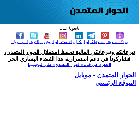
تابعونا على:
بودكاست
بنترست
تيلكرام
لينكدإن
الانستغرام
اليوتيوب
التويتر
الفيسبوك
تبرعاتكم وتبرعاتكن المالية تحفظ استقلال الحوار المتمدن،
فشاركونا في دعم استمرارية هذا الفضاء اليساري الحر
[اشترك في قناة ‫«الحوار المتمدن» على اليوتيوب]
الحوار المتمدن - موبايل
الموقع الرئيسي