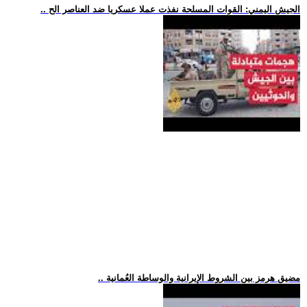
.. الجيش اليمني: القوات المسلحة نفذت عملا عسكريا ضد العناصر الح
.. مضيق هرمز بين الشروط الإيرانية والوساطة العُمانية