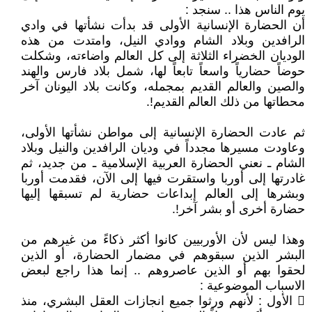
يوم الناس هذا .. سنجد :
أن الحضارة الإنسانية الأولى قد بدأت نشأتها في وادي
الرافدين وبلاد الشام ووادي النيل، وامتدت من هذه
الوديان الخضراء الثلاثة إلى كل العالم واضاءته، وشكلت
حوضاً حضارياً واسعاً تابعاً لها، شمل بلاد فارس والهند
والصين والعالم القديم بمجمله، وكانت بلاد اليونان آخر
محطاتها من ذلك العالم القديم!.
ثم عادت الحضارة الإنسانية إلى مواطن نشأتها الأولى،
وعاودت مسيرها مجدداً في وديان الرافدين والنيل وبلاد
الشام ـ نعني الحضارة العربية الإسلامية ـ من جديد، ثم
غادرتها إلى أوربا واستقرت فيها إلى الآن، فقدمت أوربا
وبشرها إلى العالم إبداعات حضارية لم تسبقها إليها
حضارة أخرى أو بشر آخر!.
وهذا ليس لأن الأوربيين كانوا أكثر ذكاءً من غيرهم من
البشر الذين سبقوهم في مضمار الحضارة، أو الذين
لحقوا بهم أو الذين عاصروهم .. إنما هذا راجع لبعض
الاسباب الموضوعية :
 الأول : لأنهم ورثوا جميع انجازات العقل البشري، منذ