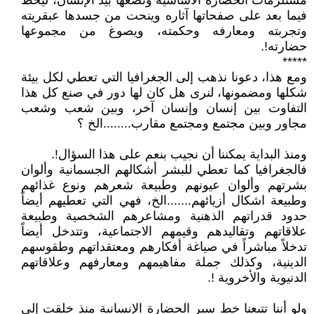
مستلزمات الحضارة الأساسية وتضعها بيد الإنسان، ليخط
فيما بعد على صفحاتها آثاره وينحت من جسدها عبقريته
وتجربته ومعارفه وحكمته، ويصوغ من مجموعها
حضارته!.
*****
ومع هذا، دعونا نذهب إلى الجغرافيا التي تعطي لكل بيئة
شكلها ومضمونها، لنرى هل كان لها دور في صنع كل هذا
التفاوت بين إنسان وإنسان آخر، وبين شعب وشعب
مجاور وبين مجتمع ومجتمع مقارب........الخ ؟
ومنذ البداية يمكننا أن نجيب بنعم على هذا السؤال!.
فالجغرافيا كما تعطي للبشر أشكالهم الجسمانية وألوان
بشرتهم وألوان عيونهم وطبيعة شعرهم ونوع غذائهم
وطبيعة اشكال أزيائهم.......الخ، فهي التي تعطيهم أيضاً
حدود قدراتهم الذهنية ومشاعرهم الشخصية وطبيعة
علاقاتهم وتقاليدهم وقيمهم الاجتماعية، وتتدخل أيضاً
تدخلاً مباشراً في صياغة أفكارهم ومعتقداتهم وطقوسهم
الدينية، وكذلك جملة مفاهيمهم ومعارفهم وعلاقاتهم
الدنيوية والأخروية !.
ولو أننا تتبعنا خط سير الحضارة الإنسانية منذ خلقت إلى