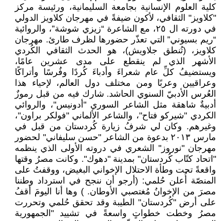
كلية العلوم الإنسانية بجامعة السليمانية، ورئيسة مركز
"كلاويز" الثقافي، لأكون ضيفةً في مهرجان كلاويز الدولي
في دورته ال ٢٥، مع الشاعرة “زيزي شوشة”، والروائية
“ريم بسيوني” التي تعذّر حضورها لظرف طارئ. مهرجان
كلاويز، (تُنطق جلاويش)، هو الحدث الثقافي الكُردي
الأشهر الذي لم ينقطع على مدى عشرين عامًا،
ويستضيفُ كلِّ عام شعراءَ وأدباءَ كُردًا وفُرسًا وأتراكًا
وعراقيين وعربًا ومن مختلف دول العالم، لإحياء هذا
العُرس الأدبيّ السنوي الحاشد. شارك فيه من قبل رموزٌ
أدبيةٌ شاهقة مثل الشاعر السوري "أدونيس"، والروائي
الكردي "شيركو فتاح"، والشاعر الألماني "فولكر براون"،
وغيرهم. وكان لي شرفُ زيارة كُردستان من قبل في
مارس ٢٠١٣ بدعوة من الشاعر "حسن سليفاني" لحضور
مهرجان "نوروز" الشعري في دروته الأولى الذي ينظمه
"اتحاد كتّاب كُردستان" بمدينة "دهوك". وكانت مصرُ وقتها
واقعةً تحت وطأة الاحتلال الإخواني البغيض، ووقفتُ على
المنصّة أُعلن حُلمي: (أرجو أن ننجح في استرداد وطننا
مصرَ من الإخوانُ مُغتصبي الأوطان. ) وها أنا اليومَ أقفُ
على أرض "كُردستان" الطيبة وقد تحقق حُلمي وتحررت
مصرُ وخطت خطواتٍ واسعةً في تشييد "الجمهورية