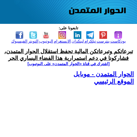
تابعونا على:
بودكاست
بنترست
تيلكرام
لينكدإن
الانستغرام
اليوتيوب
التويتر
الفيسبوك
تبرعاتكم وتبرعاتكن المالية تحفظ استقلال الحوار المتمدن،
فشاركونا في دعم استمرارية هذا الفضاء اليساري الحر
[اشترك في قناة ‫«الحوار المتمدن» على اليوتيوب]
الحوار المتمدن - موبايل
الموقع الرئيسي