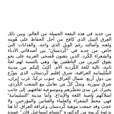
من جديد في هذه البقعة الجميلة من العالم، وبين ذلك
العِرق النبيل الذي كافح من أجل الحفاظ على هُويته
ولغته وأصالته رغم الويل الذي واجه، والعذابات التي
خاض. من جديد في "كُردستان" بين أصدقائي الأدباء
والشعراء الكُرد، الذين يتقنون فُصحى العربية على نحو
يفوق كثيرين من الناطقين بها، وهي بالنسبة لهم لغةٌ
ثانية، تالية للغة الكُردية الأم. أكتبُ إليكم من مدينة
السُّليمانية العراقية، شرق إقليم كُردستان، الذي يتوزّع
بين دولٍ أربع: شمال العراق، جنوب تركيا، غرب إيران،
شرق سورية. وسَلْ كلَّ مَن تعامل مع الشعب الكُردي،
يخبرك عن مدى تحضُّرهم وموسوعية ثقافتهم، إلى جانب
امتلاكهم ناصيةَ اللغة والإبداع. وأما مدينة "السليمانية"
فهي محطُّ الشعراء والعلماء والفنانين والمؤرخين. ولا
عجبَ وقد جمعت موهبة كُردستان وعراقة العراق. أنا هنا
بدعوة كريمة من الدكتورة "ابتسام إسماعيل قادر" عميدة