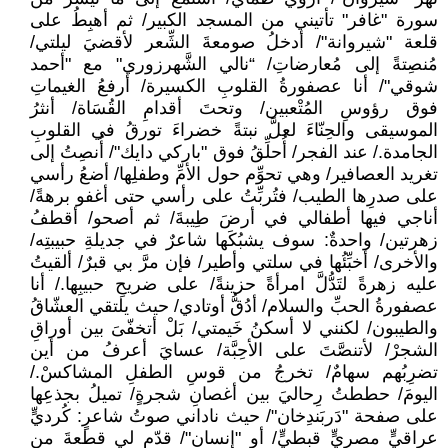
سورة "غافر" تأتيني من المسجد الكبير/ ثم أهبِطُ على
قلعة "شيروانة"/ أدخلُ صومعةَ الشِّعر لأقضيَ ليلتي/
مُنصِتةً إلى مُعارضاتِ/ “نالي الشَّهرزوري" مع "أحمد
شوقي"/ أنا عصفورةُ القلوبِ الكسيرة/ أرفعُ الغيماتِ
فوق رؤوسِ المُتْعبين/ وتحتَ أقدامِ القُسَاة/ أنثرُ
الموسيقى والحِنّاءَ لعلَّ نبتةً خضراءَ تورقُ في القلوبِ
الجامدة./ عند الفجر/ أُحلِّقُ فوق "باركي دايك"/ أُنصِتُ إلى
تغريد العصافير/ وهي تحوِّم حول الأمِّ وطفلِها/ أضعُ رأسي
على صدرِها الطيب/ فتُربِّتُ على رأسي حتى أغفو برهةً/
أناجي فيها أطفالي في أرضَ طِيبةَ/ ثم أصحو/ أقطفُ
زهرتين/ واحدةٌ: سوف يشبُكَها شاعرٌ في جديلةِ حبيبتِه/
والأخرى/ أخبِّئُها في سلتي وأطير/ فإن مرَّ بي قبرٌ/ ألقيتُ
عليه زهرةً لتَدُّلَّ امرأةً حزينةً/ على ضريحِ حبيبِها./ أنا
عصفورةُ الحبِّ والسلام/ أدُقُّ أوتادي/ حيث يلتقي العشّاقُ
والطيبون/ لكنني لا أسكنُ خَيمتي/ بَلْ أتخفّىَ بين أوراقِ
الشجرْ/ لأتنصَّتَ على الأحِبَّة/ عسايَ أعرفُ من أين
تضرِبُهم سهامٌ/ تخرجُ من قوسِ الطفلِ المشاكسْ./
اليومَ/ حططتُ رِحاليَ بين أغصانِ شجرةٍ/ تميلُ بجذعِها
على صفحة "دَربَندِخان"/ حيث ناداني صوتُ شاعرٍ: كُرديٍّ
عراقيٍّ مصريٍّ قبطيٍّ/ أو "إنسان"/ قدّم لي قطعةَ من