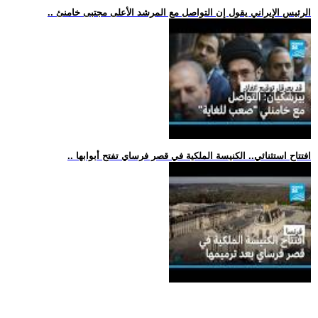
.. الرئيس الإيراني يقول إن التواصل مع المرشد الأعلى مجتبى خامنئ
.. افتتاح استثنائي.. الكنيسة الملكية في قصر فرساي تفتح أبوابها