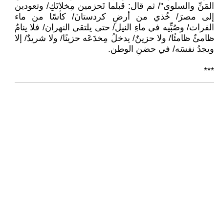
المَنِّ والسلوى"/ ثم قال: قبلما تَحزمين مِخلاتَكِ/ وتعودين
إلى مصرَ/ خُذي من أرضِ كردستانَ/ كأسًا من ماء
الفرات/ وصُبِّيه في ماءِ النيل/ حتى يلتقي النهران/ فلا ينامُ
ظامئٌ ظامئًا/ ولا حزينٌ/ يدخلُ مِخدَعَه حزينًا/ ولا شريدٌ/ إلا
ويجدُ نفسَه/ في حضنِ الوطن.
***