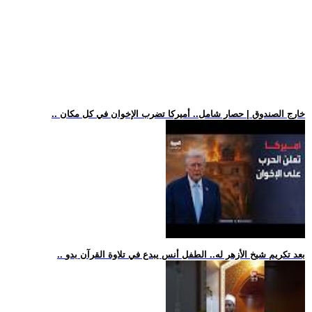
.. خارج الصندوق | حصار شامل.. أميركا تضرب الإخوان في كل مكان
.. بعد تكريم شيخ الأزهر له.. الطفل أنس يبدع في تلاوة القرآن بدو