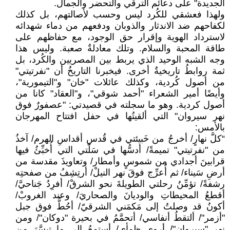
الجديدة" على دعائم الترقّي والتحضر والجمال.
ولهذا فعشقي للكُرد ليس وحسب لأصالتهم، بل كذلك
لكفاحهم ضد الاندثار والذوبان ودفعهم من دماء شهدائه
لاسترداد الهوية وإقرار حق الوجود، مع حفاظهم على
طاقة المحبة والسلام. وتلك معادلةٌ صعبة. وليس هذا
وجه الشبه الوحيد الذي يربط بين المصريين والكُرد، بل
ثمة روابطُ تاريخيةٌ أخرى. فيخبرنا التاريخُ أن "نفرتيتي"
من أصول كُردية، وكذلك عائلات "خان" و"التيمورية"،
وأيضًا أمير الشعراء "أحمد شوقي"، و"العقاد" كانا من
أصول كردية. وهو ما سجلته في قصيدتي: "عصفورٌ فوق
نهر سيروان" التي ألقيتُها في حفل افتتاح المهرجان
بالأمس:
“كلَّ نهارٍ/ أخرجُ من خَبيئتي في قُدسِ أقداسِ الهرم/ آخذُ
من "نفرتيتي" تميمةً/ أدسُّها في سَلّتي التي أُخبِّئُ فيها
قرابينَ أجدادي من شموسٍ وأمطار/ وتعاويذَ مقدسة من
أرضِ سَيناء/ ثم أُعرِّج فوقَ نهر النيلْ/ أرتِشِفُ من صفحتِه
رشفةً/ تؤمِّنُ رحلتي الطويلةَ نحو الشرقْ/ أفرِدُ جَناحيَّ/
أقطعُ المحيطاتِ والوديانَ والصحاريَ/ وعند الغروبْ/
أكونُ قد وصلتُ إلى مَكمَني الشرقيّ/ أحُطُّ فوق جبل
"أزمر"/ ألتقطُ أنفاسي/ أتحمَّمُ في بحيرة "دوكان"/ ومن
نهر "سيروان"/ أروي ظمأي/ أستمعُ إلى ما تيسَّرَ من