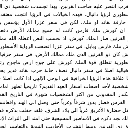
غرب انتصر عليه صاحب القرنين، بهذا تجسدت شخصية ذي ال
سطوري لرؤيا دانيال. فهذه الخيالات في الرؤيا انتجت معت
خارقة لقائد او ملك، لكن في سفر عزرا الأول يؤسس رؤي
 ان كورش ملك فارس كانت له جميع ممالك الأرض دفعها 
و القرنين صار الملك كورش، اذ بحسب النص اعطاه الله مما
 ملك فارس وبابل. في سفر عزرا اتضحت الرواية الأسطورية
ش كان ذو القرنين الذي ملك ممالك الأرض، في سفر حزقي
اسطورية تنطلق قوة الملك كورش على جوج ارض ماجوج 
الخيالية اصلا في سفر دانيال تصف حالة حرب لقائد قدير ي
 علاقة هذه الرؤيا الخرافية في الوحي الإلهي اذا كانت اصل
خصية لأحد اصحاب اسفار العهد القديم؟ تاريخياً تظهر اما
كندر المقدوني من اكثر الشخصيات شهرة في التاريخ القدي
الفرس فصار يدور شرقاً وغرباً حتى وصل الى الهند وافغانس
قل حضارة الأغريق غرباً الى بلاد الشرق، فلقد حفلت بذكره 
لك نجد ذكره في الاساطير المسيحية حتى امتد الى التراث ال
ذي القرنين ومنها انتشرت الأحاديث النبوية والتفاسير لج