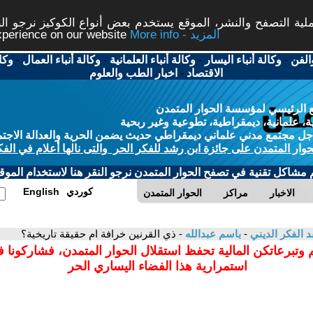
ة التصفح والنشر، الموقع يستخدم بعض أنواع الكوكيز نرجو النق
More info - المزيد
experience on our website
الفن
-
وكالة أنباء اليسار
-
وكالة أنباء العلمانية
-
وكالة أنباء العمال
-
وكا
الاقتصاد
-
اخبار الطب والعلوم
 الرئيسي لمؤسسة الحوار المتمدن
، علمانية، ديمقراطية، تطوعية وغير ربحية
ل مجتمع مدني علماني ديمقراطي حديث يضمن الحرية والعدالة الاجتم
حوار المتمدن على جائزة ابن رشد للفكر الحر والتى نالها أعلام في الفك
م مشاكل تقنية في تصفح الحوار المتمدن نرجو النقر هنا لاستخدام الموقع
كوردي
English
الاخبار
مراكز
الحوار المتمدن
د الفكر الديني
-
باسم عبدالله
- ذي القرنين خرافة ام حقيقة تاريخية؟
 وتبرعاتكن المالية تحفظ استقلال الحوار المتمدن، فشاركونا 
استمرارية هذا الفضاء اليساري الحر