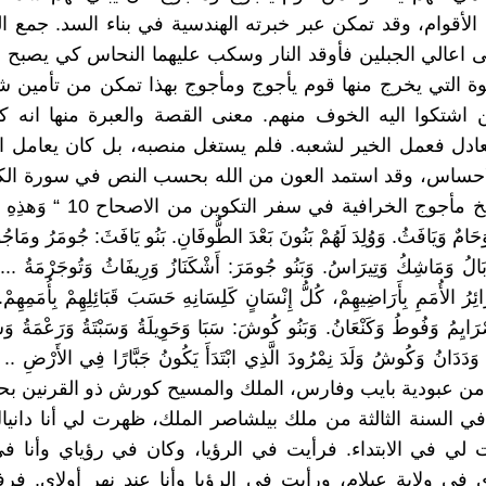
لأقوام، وقد تمكن عبر خبرته الهندسية في بناء السد. جمع ا
 اعالي الجبلين فأوقد النار وسكب عليهما النحاس كي يصبح ا
ة التي يخرج منها قوم يأجوج ومأجوج بهذا تمكن من تأمين 
ن اشتكوا اليه الخوف منهم. معنى القصة والعبرة منها انه ك
عادل فعمل الخير لشعبه. فلم يستغل منصبه، بل كان يعامل 
لاحساس، وقد استمد العون من الله بحسب النص في سورة الك
التوراة تأريخ مأجوج الخرافية في سفر ال
َامٌ وَيَافَثُ. وَوُلِدَ لَهُمْ بَنُونَ بَعْدَ الطُّوفَانِ. بَنُو يَافَثَ: جُومَرُ ومَاج
وبَالُ وَمَاشِكُ وَتِيرَاسُ. وَبَنُو جُومَرَ: أَشْكَنَازُ وَرِيفَاثُ وَتُوجَرْمَةُ ...
ائِرُ الأُمَمِ بِأَرَاضِيهِمْ، كُلُّ إِنْسَانٍ كَلِسَانِهِ حَسَبَ قَبَائِلِهِمْ بِأُمَمِهِمْ.
يِمُ وَفُوطُ وَكَنْعَانُ. وَبَنُو كُوشَ: سَبَا وَحَوِيلَةُ وَسَبْتَةُ وَرَعْمَةُ وَسَبْ
 وَدَدَانُ وَكُوشُ وَلَدَ نِمْرُودَ الَّذِي ابْتَدَأَ يَكُونُ جَبَّارًا فِي الأَرْضِ
د من عبودية بايب وفارس، الملك والمسيح كورش ذو القرنين
يال 8 ” في السنة الثالثة من ملك بيلشاصر الملك، ظهرت لي أنا دانيا
 لي في الابتداء. فرأيت في الرؤيا، وكان في رؤياي وأنا 
 في ولاية عيلام، ورأيت في الرؤيا وأنا عند نهر أولاي. ف