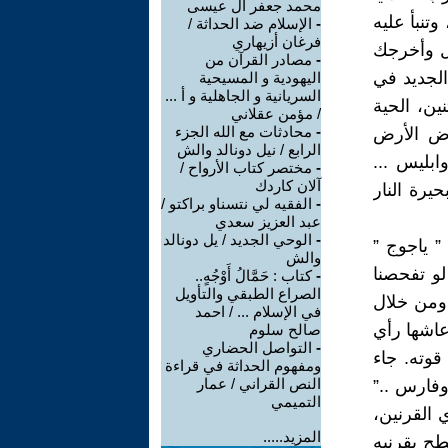
محمد جعفر ال عيسى
نبأ عليه
-
الإسلام ضد الحداثة /
فرغان أزيهاري
ل وأخرجك
-
مصادر القرآن من
الجديد في
اليهودية و المسيحية
السريانية و الجاهلية و أ ...
على التنين، الحية
/ مؤمن عقلاني
-
محادثات مع الله الجزء
عرض الأرض
الرابع / نيل دونالد والش
بليس ...
-
مختصر كتاب الأرواح /
آلان كاردك
يرة النار
-
الفقيه لي نتسناو براكتو /
عبد العزيز سعدي
-
الوحي الجديد / يل دونالد
” ياجوج ”
والش
لو تفحصنا
-
كتاب : حَمَّالُ أَوْجُهٍ..
الصراع الطبقي والتأويل
وح. ومن خلال
في الإسلام ... / احمد
ل 8 في الرؤيا التي عاشها رأي
صالح سلوم
-
التواصل الحضاري
 قوته. جاء
ومفهوم الحداثة في قراءة
النص القراني / عمار
وفارس ..”
التميمي
القرنين،
المزيد.....
طح بقرنيه