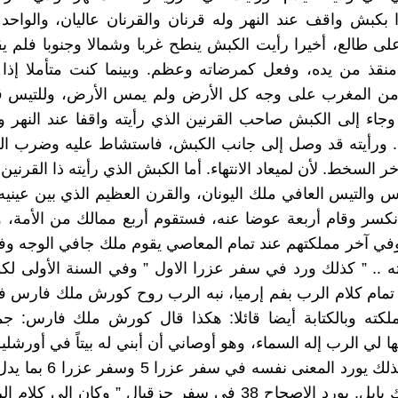
 بكبش واقف عند النهر وله قرنان والقرنان عاليان، والواح
أعلى طالع، أخيرا رأيت الكبش ينطح غربا وشمالا وجنوبا فلم 
منقذ من يده، وفعل كمرضاته وعظم. وبينما كنت متأملا إذا
 من المغرب على وجه كل الأرض ولم يمس الأرض، وللتيس ق
 وجاء إلى الكبش صاحب القرنين الذي رأيته واقفا عند النهر 
. ورأيته قد وصل إلى جانب الكبش، فاستشاط عليه وضرب الك
 السخط. لأن لميعاد الانتهاء. أما الكبش الذي رأيته ذا القرني
 والتيس العافي ملك اليونان، والقرن العظيم الذي بين عينيه
انكسر وقام أربعة عوضا عنه، فستقوم أربع ممالك من الأمة،
في آخر مملكتهم عند تمام المعاصي يقوم ملك جافي الوجه وف
 .. ” كذلك ورد في سفر عزرا الاول ” وفي السنة الأولى ل
مام كلام الرب بفم إرميا، نبه الرب روح كورش ملك فارس ف
كته وبالكتابة أيضا قائلا: هكذا قال كورش ملك فارس: جم
 لي الرب إله السماء، وهو أوصاني أن أبني له بيتاً في أورشلي
يهوذا .. ” كذلك يورد المعنى نفس
كورش ملك بابل. يورد الاصحاح 38 في سفر حزقيال ” وكان إلي كل