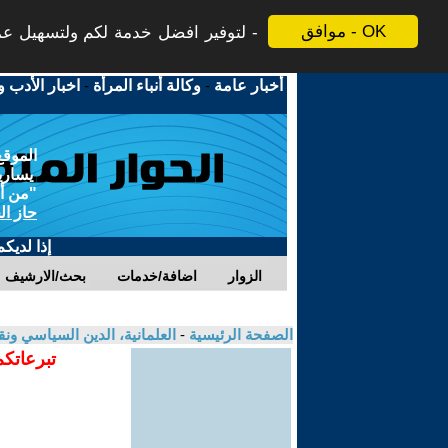
موافق - OK
لتوفير افضل خدمة لكم ولتسهيل عملي
أخبار عامة
-
وكالة أنباء المرأة
-
اخبار الأدب و
الموقع
يسارية
"من أج
حاز ال
إذا لديك
الزوار
اضافة/خدمات
بحث/الارشيف
الصفحة الرئيسية
-
العلمانية، الدين السياسي ونق
تبرعاتكم