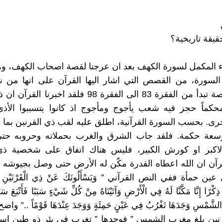
قيقة تاريخية؟
ء المكمل لسورة الكهف بعد ان عرجنا لقصة اصحاب الكهف، و
 السورة، من القصص التي اشار اليها القرآن على انها من ن
الإلهي. القصة تبدأ من الفقرة 83 الى الفقرة 98 فلقد اخبر
محكماً حجز فيه شعب يأجوج ومأجوج اذ كانوا يتسببوا الأذ
أخرى. بحسب السورة القرآنية، اطلق عليه لقب ذي القرنين بما 
عة حكمة. فلقد جاب الشرق والغرب بحملاته وحروبه حتى
الاكبر او كورش الكبير، فليس هناك اتفاق على شخصية ذي 
ن ان الله اعطاه القدرة مكّن له الأرض حتى وصل بجيوشه متج
 حمأة ففي النص القرآني ” وَيَسْأَلُونَكَ عَنْ ذِي الْقَرْنَيْنِ قُل
 ذِكْرًا إِنَّا مَكَّنَّا لَهُ فِي الْأَرْضِ وَآتَيْنَاهُ مِنْ كُلِّ شَيْءٍ سَبَبًا فَأَتْبَعَ سَبَ
َ الشَّمْسِ وَجَدَهَا تَغْرُبُ فِي عَيْنٍ حَمِئَةٍ وَوَجَدَ عِنْدَهَا قَوْمًاً ..”
رنين بلغ مغرب الشمس ” فوجدها ” تغرب في بئر ذو طين اس