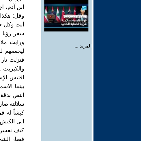
ابن آدم، 
وقل: هكذا 
أنت وكل جي
ورايت ملاك
المزيد.....
ليجمعهم ل
فنزلت نار 
والكبريت ..
اقتبس الإس
بينما الاس
كبشاً له قر
الى الكبش 
كيف نفسر 
فصار الشخص