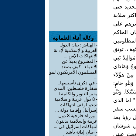
لحديد حتى
كثر صلابة
شرهم على
ان الحاكم
وكالة أنباء العلمانية
المظلومين
-
الهباش: بيان الدول
هف. توثق
العربية والإسلامية لإدانة
الانتهاكات الإس ...
تكوين من الاصحاح 10 “ وَهذِهِ مَوَالِيدُ بَنِي
-
المشروع بديلا عن
ُوجُ وَمَادَاي
الانتماء.. كيف يصعد
المسلمون الأمريكيون لمو
 مِنْ هؤُلاَءِ
...
 وَبَنُو حَامٍ:
-
في ذكرى تأسيسها..
سفارة فلسطين: المدى
تَكَا. وَبَنُو
منبر للتنوير والكلمة ا ...
-
8 دول عربية وإسلامية
 .. ” اما الذي
تدعو لوقف انتهاكات
 بحسب سفر
إسرائيل وإقامة دولة ...
-
وزراء خارجية 8 دول
ل رؤيا بعد
عربية وإسلامية يدينون
في شوشان
انتهاكات إسرائيل في ...
-
-بيان إدانة بأشد
رفعت عيني