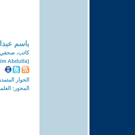
باسم عبدال
كاتب، صحفي 
(Basim Abdulla)
الحوار المتمدن-العدد: 7253 - 22
المحور: العلما