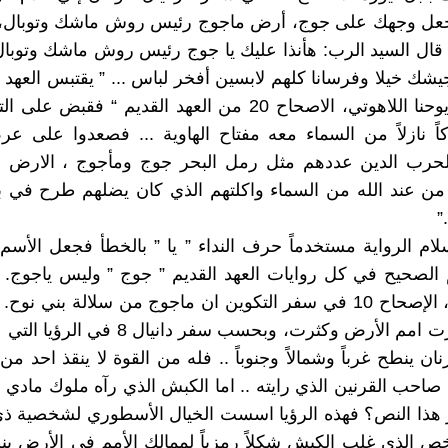
اجعل وجهك على جوج، أرض ماجوج رئيس روش ماشك وتوبال، وت
قال السيد الرب: هأنذا عليك يا جوج رئيس روش ماشك وتوبا
شك خيلا وفرسانا كلهم لابسين أفخر لباس ... ” يقتبس العهد 
سفر رؤيا يوحنا اللاهوتي، الاصحاح 20 من العهد القديم “ فقبض 
اً نازلاً من السماء معه مفتاح الهاوية ... فصعدوا على 
لحرب الدين عددهم مثل رمل البحر جوج ومأجوج ، الارض وا
من عند الله من السماء واكلتهم الذي كان يضلهم طرح في بح
”
لام الرواية مستخدماً حرف النداء ” يا ” بالخطأ فجعل الأسم 
م الصحيح في كل روايات العهد القديم ” جوج ” وليس ياجوج. 
النص بدقة، الإصحاح 10 في سفر التكوين ان ماجوج من سلالة بني ن
سلالته صارت امم الأرض وكثرت، وبحسب سفر دانيا
نان ينطح غرباً وشمالاً وجنوباً .. فله من القوة لا ينقذ احد من
صاحب القرنين الذي رايته .. اما الكبش الذي رآه ملوك مادي 
هذا النص؟ فهذه الرؤيا اسست الخيال الأسطوري لشخصية ذي 
 الذي غلب الكبش شكلاً رمزياً لممالك الأمم في الأرض ين