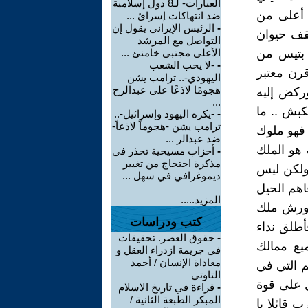
العبارات- لـ8 دول إسلامية
د أعلى من
ضد انتهاكات إسرائ ...
-
الرئيس الإيراني يقول إن
يقف حيوان
التواصل مع المرشد
 بتيس من
الأعلى مجتبى خامنئ ...
-
-لا يحب الشعب
رن معتبر
اليهودي-.. ترامب يشن
هجومًا لاذعًا على عبدالرح
وركض إليه
...
بش .. ما
-
-يكره اليهود وإسرائيل-..
ترامب يشن -هجوماً لاذعاً-
ن فهو ملوك
ضد عبدالر ...
 هو الملك
-
أحزاب مسيحية تحذر في
مذكرة احتجاج من تغيير
 ولكن ليس
ديموغرافي في سهل ...
اهم الحيل
المزيد.....
كورش ملك
كتب ودراسات
أطلق نداء
-
حقوق العصر. تحقيقات
يع ممالك
في جريمة ازدراء العقل و
معاداة الإنسان / أحمد
م التي في
التاوتي
ه في سفر عزرا 5 وسفر عزرا 6 بما يدل على قوة
-
قراءة في تاريخ الاسلام
المبكر الطبعة الثانية /
ام الرب قائلا يا