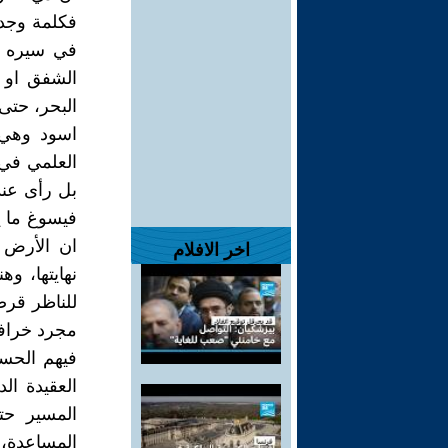
فكلمة وجده
في سيره ت
الشفق او 
البحر، حتى 
اسود وهي 
العلمي في
بل رأى عند
فيسوغ ما ير
ان الأرض 
اخر الافلام
نهايتها، و
للناظر قرص
مجرد خرافة
فيهم الحسن
العقيدة ا
المسير حت
المساعدة، 