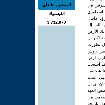
المعجبين بنا على
قرنين في
قد اسطوري
الفيسبوك
ا دانيال
3,732,970
اليه إله
لك الأرض
 اكثر ان
ال تطورت
رئيس روش
حارب ارض
ا قد اسست
منا شخصية
م، عندما
تان اي ان
قصص العهد
إسلامي من
عل تاريخه