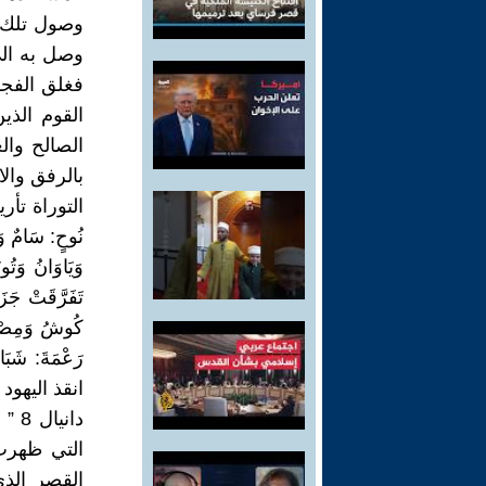
وصول تلك ا
وصل به الى
فغلق الفجو
القوم الذي
الصالح وال
بالرفق وا
نُوحٍ: سَامٌ وَح
وَيَاوَانُ وَتُ
تَفَرَّقَتْ جَزَ
كُوشُ وَمِصْرَا
رَعْمَةَ: شَبَا
انقذ اليهو
دان
التي ظهرت
القصر الذي