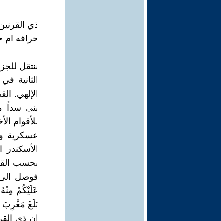
ذي القرنين
خرافة ام ح
ننتقل للجز
الثانية في
بنى سداً 
للأقوام ال
عسكرية وس
الأسكندر 
بحسب القرآ
فوصل الى عين
عَلَيْكُمْ مِنْهُ
بَلَغَ مَغْرِب
ان ذي الق