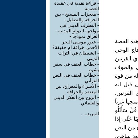
-
قراءة نقدية في عقيدة
العصمة
-
معجزات المسيح - بين
الخرافة والتضليل -
-
التطرف الديني في
مواجهة الدولة المدنية -
العراق نموذجاً -
هذه القصة
-
عبور موسى البحر
الأحمر، خرافة ام حقيقة؟
تاج الوحي
-
الشيطان في التراث
نا القرآن ان ذي القرنين
الديني
-
خطاب العنف في سفر
ى والخوف
يشوع
-
خطاب العنف في النص
له من قوة
القرآني
 قيل انه
-
الاسراء والمعراج، بين
المعتقد والخرافة
القرنين.
-
الروح بين الفكر الديني
هاً غرباً
والعلماني
ْ سَأَتْلُو
المزيد.....
بًا حَتَّى إِذَا
 واضح من النص
ود ساخن،