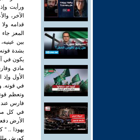
ورأيت وإذا
الآخر، وال
قدامه ولا 
المعز جاء
بين عينيه،
بشدة قوته
يكون في آخر
مادي وفارس
الأول وإذ 
في قوته. و
وتعظم قوته
فارس عند ت
في كل ممل
الأرض دفعها