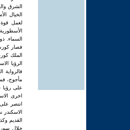
الشرق وال
الخيال الأ
لعمل قوة 
الأسطورية
السماء. ذ
فصار كورش
الملك كور
الرؤيا ال
فالرواية 
مأجوج، فما
على رؤيا ش
اخرى الاس
انتصر على 
الاسكندر ن
القديم وكذ
خلال سورة 