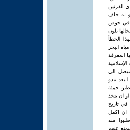
ي القرنين
و له خلف
ت في حوض
الها بلون
ذا الخطأ
اه البحر
ا المعرفة
الإسلامية
سيصل الى
لبعد تبدو
 طين حمئة
و ان يتخذ
 في تاريخ
 ان اكمل
لبوا منه
يمنع عنهم