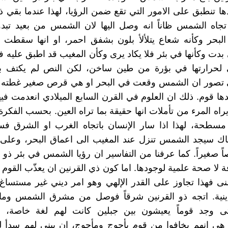
ا تنطبق على الامور التي تقع ضمن الرؤيا، لهذا عندما بقي ذ
جاه الشمس ظاناً انه وصل اليها لان الشمس من بعيد تبد
البحر وكأنه شعاع يتلألأ بلون بشفق احمر، او انها سقط
بدت وكأنها في بئر فلا يكاد يرى وكأن المغيب قد اطبق عليه فخ
لحرارتها في بؤرة من طين ساخن، لكن النص لم يكتف به
 تصور ان الشمس وقعت في البحر او هي قرص صغير غطته مي
ها قوم. ذلك ان العلوم في القرن السابع الميلادي انعدمت فيه
اه المرء من تأملات انها حقيقة بما تراه العين. بحسب الفكرة 
مسطحة، لهذا اذا سار الإنسان باتجاه الغرب او الشرق ف
هناك سيجد الشمس تنزل عند المغيب الى اعماق البحر، وعلى ا
اً صغيراً. كما عرفنا من التفاسير ان رؤيا الشمس في بئر ذو
 لا صحة علمية لوجودها. اما كون ذي القرنين ان يعذّب القوم ا
ى فهذا تجاوز على القدر الإلهي وهو امر ديني غير مستساغ
لدينية. اتجه ذو القرنين شرقاً فوصل من مشرق الشمس وما
ى وجد قوماً يعيشون بين جبلين كانت لهم لغة خاصة، ط
هي انهم يخافوا من قوم يأجوج ومأجوج، ان يبني لهم سدأ ل