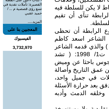
القصيرة: تأملات نقدية في
ط لا يكن للسلطة فيه
تسع رؤى قصصية م ... /
حميد عقبي
ابطة تنآى أن تقيم
لسلطة.
المزيد.....
المعجبين بنا على
وع الرابطة أن تحظى
 الشاعر اسعد كاظم
الفيسبوك
لمطيري مع الأديب ( جميل حيدر )(4 ) والذي قدمه الشاعر
3,732,970
في العدد العاشر لمطبوع الرابطة ت1/ 1998: ( تشد
جوس باحثا عن وميض
ن عمق التاريخ وأصالة
لات في جميل واحد،
فق بعد حرارة الأسئلة
، وخلقه الدمث وأدبه
تقليدية ولا مستنسخة