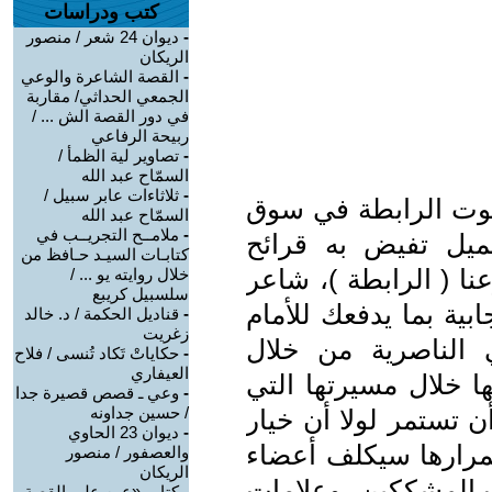
كتب ودراسات
-
ديوان 24 شعر / منصور
الريكان
-
القصة الشاعرة والوعي
الجمعي الحداثي/ مقاربة
في دور القصة الش ... /
ربيحة الرفاعي
-
تصاوير لية الظمأ /
السمّاح عبد الله
-
ثلاثاءات عابر سبيل /
وت الرابطة في سوق
السمّاح عبد الله
-
ملامــح التجريــب في
ميل تفيض به قرائح
كتابـات السيـد حـافظ من
 ( الرابطة )، شاعر
خلال روايته يو ... /
سلسبيل كريبع
بية بما يدفعك للأمام
-
قناديل الحكمة / د. خالد
زغريت
 الناصرية من خلال
-
حكاياتْ تَكاد تُنسى / فلاح
العيفاري
ا خلال مسيرتها التي
-
وعي ـ قصص قصيرة جدا
/ حسين جداونه
 تستمر لولا أن خيار
-
ديوان 23 الحاوي
تمرارها سيكلف أعضاء
والعصفور / منصور
الريكان
 المشككين، وعلامات
-
كتاب «عين على القصة