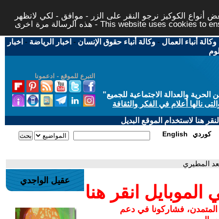
 أنواع الكوكيز نرجو النقر على الزر - موافق - لكي لاتظهر
This website uses cookies to ensure you ge
وكالة أنباء العمال
-
وكالة أنباء حقوق الإنسان
-
اخبار الرياضة
-
اخبار
لوم
التبرع للموقع - ادعمونا
حرية والعدالة الاجتماعية للجميع
"
تى نالها أعلام في الفكر والثقافة
قر هنا لاستخدام الموقع البديل
كوردي
English
عقيل الواجدي
لموبايل انقر هنا
 المتمدن، فشاركونا في دعم