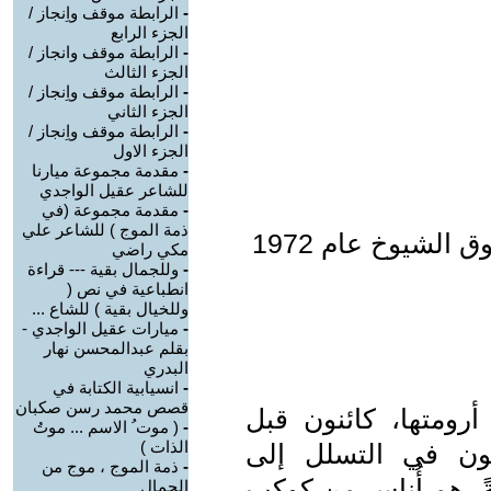
-
الرابطة موقف واِنجاز /
الجزء الرابع
-
الرابطة موقف وانجاز /
الجزء الثالث
-
الرابطة موقف واِنجاز /
الجزء الثاني
-
الرابطة موقف واِنجاز /
الجزء الاول
-
مقدمة مجموعة ميارنا
للشاعر عقيل الواجدي
-
مقدمة مجموعة (في
ذمة الموج ) للشاعر علي
 الشيوخ عام 1972
مكي راضي
-
وللجمال بقية --- قراءة
انطباعية في نص (
وللخيال بقية ) للشاع ...
-
ميارات عقيل الواجدي -
بقلم عبدالمحسن نهار
البدري
-
انسيابية الكتابة في
قصص محمد رسن صكبان
 وأصل أرومتها، كائنون قبل
-
( موت ُ الاسم ... موتُ
الذات )
عون في التسلل إلى
-
ذمة الموج ، موج من
بةً، هم أُناس من كوكب
الجمال