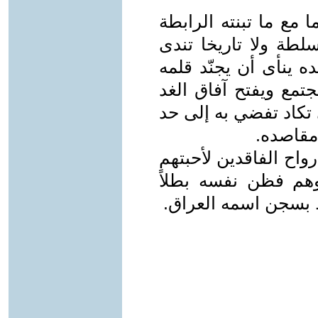
 مع ما تبنته الرابطة
لطة ولا تاريخا تندى
ده ينأى أن يجنّد قلمه
مجتمع ويفتح آفاق الغد
 تكاد تفضي به إلى حد
مقاصده.
اح الفاقدين لأحبتهم
وهم فظن نفسه بطلاً
ط بسجن اسمه العراق.