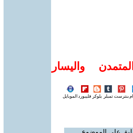
متمدن واليسار
م
بنترست
تمبلر
بلوكر
فليبورد
الموبايل
عليق على الموضوع