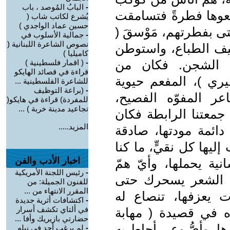
-
البابُ المُوصد ، باب
ضعوها فطرةً فتسامقت
يُشرع لكاتب شاب (
حسين عماد الواجدي )
ى بفطرتهم، مَوْسقَ (
-
جمالية الأسلوب في
نصوص الشاعرة اللبنانية (
ت بشفيف الطباع، واستوطن
كاميليا )
ن الشجن. فكان من
-
( اقمار فلسطينية )
قراءة في قصائد الهايكو
ي )، المفعم حيوية
للشاعرة الفلسطينية ...
-
(براعة التوظيف
ر المفوّه الفصيح،
للمفردة) قراءة في هايكو(
تجاعيد مدينة خربة ) ...
جمعتنا الرابطة فكان
المزيد.....
ائمة مودتها، صادقة
ليها كل نقيٍّ، ما كنا
اخبار الأدب والفن
ية يحملها، وأيّ همّ
-
رئيس اللجنة الأمريكية
 الشعر يسحرك حتى
للفنون الجميلة: من
المقرر الانتهاء من ...
ت يعزفها، تنصاع له
-
اكتشافات أثرية جديدة
في ألتاي تكشف أسرار
ه في قصيدة ( مهابة
حضارتي بازيريك وأفا ...
ها، وأيُّ وعيٍ أحاط به
-
لم يرغب أحد في نيله