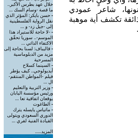
خلال عهد بطرس الأكبر..
ونها، شاعر عمودي
ما قصة -وسام السك ...
-
حسن بايكر: المؤثر الذي
ذائقة تكشف أية موهبة
نقل الرواية الفلسطينية
إلى -جيل زد- و ...
-
-لا حاجة للاستيراد هذا
الموسم-.. سوريا تحقّق
الاكتفاء الذاتي ...
-
قاليباف: لسنا بحاجة إلى
مزيد من الدبلوماسية
المسرحية
-
السينما كسلاح
أيديولوجي.. كيف يؤطر
فيلم -المواطن المنتقم-
ال ...
-
وزير التربية والتعليم
ورئيس مؤسسة اليابان
يوقعان اتفاقية تعا ...
-
الطاغوت
-
ماتياس يايسله يترك
الدوري السعودي ويتولى
القيادة الفنية لفري ...
المزيد.....