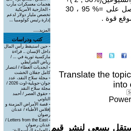
هجمات معسكرات مأرب
(95 ,21 ) سيكون ميل أن شو قد حصل على =% 95 ، 30
-
الخارجية الأمريكية
تخصص مليار دولار لدعم
وقع قوة .
إدارة رئيس كولومبيا ...
المزيد.....
كتب ودراسات
-
حين استيقظ رأس المال
داخل الإنسان .. قراءة
ماركسية ثورية في ... /
رياض الشرايطي
-
ابجديات العطاء / انتصار
Translate the topic
كامل جفلان الخشت
-
مجلة سلاح النقد، عدد
into
جوان-جويلية-اوت 2026 /
مجلة سلاح النقد
-
حقوق العصر / أحمد
Power
التاوتي
-
قصة الأمراض المزمنة و
إفلاس الأطباء / عدنان
رضوان
Letters from the East /
-
عدنان رضوان
ستقل يسعى لنشر قيم
-
العولمة الرأسمالية: