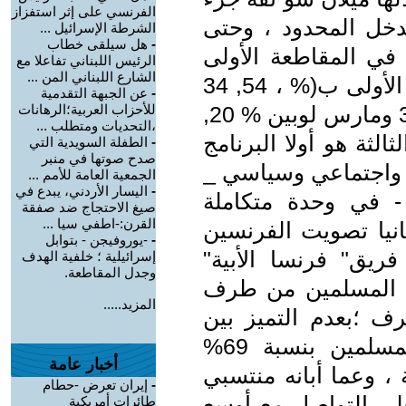
الفرنسي على إثر استفزاز
دخل المحدود ، وحتى
الشرطة الإسرائيل ...
-
هل سيلقى خطاب
 في المقاطعة الأولى
الرئيس اللبناني تفاعلا مع
الشارع اللبناني المن ...
لباريس إذ نال" ميل أن شو"، المرتبة الأولى ب(% ، 54, 34
-
عن الجبهة التقدمية
)متقدما على مانويل ماكرون % 35,33 ومارس لوبين % 20,
للأحزاب العربية؛الرهانات
،التحديات ومتطلب ...
لثة هو أولا البرنامج
-
الطفلة السويدية التي
صدح صوتها في منبر
 واجتماعي وسياسي _
الجمعية العامة للأمم ...
-
اليسار الأردني، يبدع في
 - في وحدة متكاملة
صيغ الاحتجاج ضد صفقة
القرن:-اطفي سيا ...
ثانيا تصويت الفرنسين
-
-يوروفيجن - بتوابل
فريق" فرنسا الأبية"
إسرائيلية ؛ خلفية الهدف
وجدل المقاطعة.
ة المسلمين من طرف
المزيد.....
ف ؛بعدم التميز بين
الإرهاب والإسلام ، ولهذا صوت المسلمين بنسبة 69%
أخبار عامة
ة ، وعما أبانه منتسبي
-
إيران تعرض -حطام
على التواصل مع أوسع
طائرات أمريكية