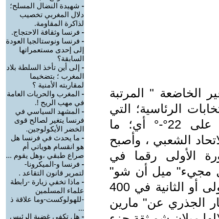
-
شهيدة النضال المسلح؛
دلال المغربي تخصيب
لذاكرة المقاومة.
-
فرنسا وثقافة الاحتجاج.
-
فرنسا ونوستالجيا العودة
إلى إحدى مستعمراتها
السابقة؟
-
إلى أين تأخذ السلطة بلاد
المغرب ؛ بتضخيما
لمقاربته الأمنية ؟
ر الخاضعة " المرتبة
-
المغرب والحريات العامة
في مهب الريح !.
نتخابات الرئاسية؛ التي
-
المشهد السياسي في
فرنسا يتغير لصالح قوى
جرت يوم الأحد 19فبراير بحصول على 22°-° أي؛ ما
الخضر الأيكولوجين.
صوت للاتحاد الشعبي ، وأصبح
-
ما يحدث في فرنسا هل
هو انقسام هوياتي أم
رة الأولى رقما في
صراع طبقي ،وهل يقوم ...
-
فرنسا و-الميكرونا-
يل مجيء" ميل أن شو"
لتمرير قانون التقاعد .
-
ماذا تخفي زيارة -رابطة
على رأس اللوائح إما في المرتبة الأولى أو الثانية في 400
علماء المسلمين
-للهولوكست-وما علاقة ذ
ار الجذري عن" مارين
...
سب خلالها ميلان شو ثقة جزء
-
هل تكفي غضبة الرئيس