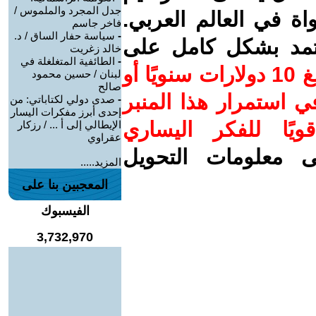
جدل المجرد والملموس /
واة في العالم العربي.
فاخر جاسم
-
سياسة حفار الساق / د.
عتمد بشكل كامل على
خالد زغريت
-
الطائفية المتغلغلة في
ساهم/ي معنا! بدعمكم بمبلغ 10 دولارات سنويًا أو
لبنان / حسين محمود
صالح
 استمرار هذا المنبر
-
صدى دولي لكتاباتي: من
إحدى أبرز مفكرات اليسار
ويًا للفكر اليساري
الإيطالي إلى أ ... / رزكار
عقراوي
ى معلومات التحويل
المزيد.....
المعجبين بنا على
الفيسبوك
3,732,970