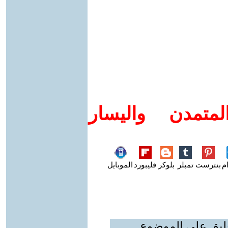
متمدن واليسار
م
بنترست
تمبلر
بلوكر
فليبورد
الموبايل
عليق على الموضوع