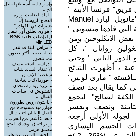
وإسرائيلية- أسقطتها خلال
 فريق" فرنسا الأبية "
الح ...
-
لماذا احتاجت وزارة
وعلى رأسهم ، مدير الحملة النائب ، "مانويل البارد Manuel
الدفاع الروسية إلى
تغييرات في الكوادر؟
لحملة التي قادها منسوبي "
-
هواوي تطلق أول تلفاز
ن بعض الايكلوجين ومن
لها بإضاءة خلفية RGB
MiniLED
ولين روايال "، كل
-
أمراض اللثة قد تنذر
بحالة صحية أكثر خطورة
لدور الثاني " وحتى
مما نتصور
-
دراسة واسعة تنسف
عية ، أظهرت النتائج
الاعتقاد السائد بثبات
شخصية الإنسان
افسته " ماري لوبين"
-
-فوردالاك-.. شاحنة
فن كما يقال بعد نصف
مسيرة روسية تتحدى
التشويش في ساحات
لكفة لصالح" التجمع
القتال ...
-
باحثون روس يطورون
لثامنة ونصف ويفسر
خوارزمية مستوحاة من
النحل الطنان لتثبيت ال ...
لجولة الأولى أرجعه
-
بعد 5 أشهر من الحرب..
بوادر اتفاق -وشيك- لفتح
ات الجسم اليساري
مضيق هرمز
وبالأخص أصوات الخضر (%/59 ,6 ) والشيوعين(%36 , 2 )+
-
الجيش اليمني يرد على