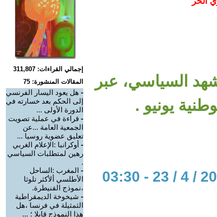
ي الحر
إجمالي القراءات: 311,807
شهد السياسي، عبر
المقالات المنشورة: 75
-
هل يعود اليسار الفرنسي
وطنية يونيو .
إلى الحكم بعد خسارته في
الدورة الأولى ...
-
قراءة في عملية تصويت
الجمعية العامة ...عن
تعليق عضوية روسيا ...
-
أوكرانبا :الإعلام الغربي
رهين لمتطلبات السياسي
.
-
المغرب :الساحل
الأطلسي ألأكثر تلوثا
،نموذج القنيطرة.
-
شيخوخة الديمقراطية
الثمثيلة في فرنسا ،هل
هذا النموذج قابلا ؛ ...