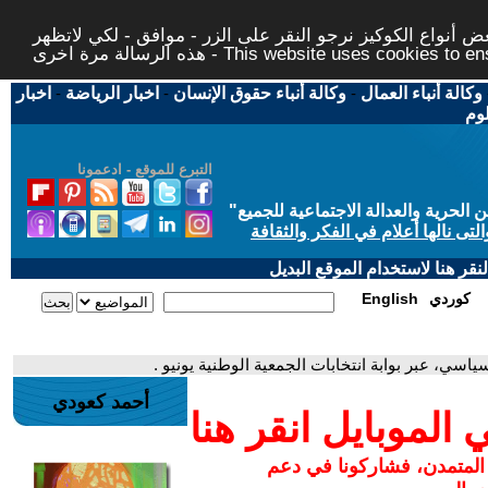
 أنواع الكوكيز نرجو النقر على الزر - موافق - لكي لاتظهر
This website uses cookies to ensure you ge
وكالة أنباء العمال
-
وكالة أنباء حقوق الإنسان
-
اخبار الرياضة
-
اخبار
لوم
التبرع للموقع - ادعمونا
حرية والعدالة الاجتماعية للجميع
"
تى نالها أعلام في الفكر والثقافة
قر هنا لاستخدام الموقع البديل
كوردي
English
اسي، عبر بوابة انتخابات الجمعية الوطنية يونيو .
أحمد كعودي
لموبايل انقر هنا
 المتمدن، فشاركونا في دعم