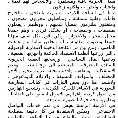
مبدأ : الحركة باقية ومستمرة ، والأشخاص لهم قيمة ،
واعتبار ، واحترام ، ولكنهم زائلون .
لدينا في الساحة الكردية السورية بالداخل ، والخارج
قامات وطنية مستقلة ، ومناضلون مجربون مضحون ،
ومثقفون ملتزمون بقضايا شعبهم ، ووطنهم ، يعملون
بمنظمات ، وجمعيات ، او بشكل فردي ، وهم جميعا
مجال الفخر ، والاعتزاز ، ولكن أقول بكل اسف مازلنا
جميعا وبصورة متفاوتة ، لم نتخلص تماما من عاهات
الماضي ، ومن نوع من الثقافة الدخيلة الانتهازية الوصولية
، التي زرعتها أنظمة الاستبداد الحاكمة وأجهزتها القمعية ،
ودعمها المال السياسي ، ورسختها العقلية الحزبوية
السائدة المخترقة ، المستندة الى نهج التبعية ، وعدم
الاستقلالية ، ومفاهيم وافدة متخلفة غريبة بتخوين الاخر
المختلف ، والمواقف المسبقة ، والاعلام الديماغوجي ،
ولاننسى هنا دور بعض التيارات في كيانات المعارضة
السورية في الاساءة للحركة الكردية ، وتشجيع انتهازيين
من أصول كردية واغرائهم بالاموال لينقلبوا على قضايانا ،
ويظهروا وجه حركتنا بصورة مشوهة .
في الأزمنة الراهنة نعيش في نعم خدمات التواصل
الاجتماعي ، ويمكن الاستفادة من كل دقيقة لمصلحة
قضايانا عبر الحوار ، والنقاش من اجل التفاهم ، والتقارب