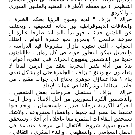
التنظيمي ) مع معظم الأطراف المعنية بالملفين السوري
، والكردي .
حراك " بزاف " لديه وضوح الرؤيا بحكم الخبرة ،
والعلاقات الديموقراطية بين لجانه التنسيقية ، ويختلف
عن البادئين حديثا ، فهو بدأ بالبد اية طارحا عبارة او
صرخة مالعمل ؟ وبمرور نحو عشرة أعوام ، امتلك
الجواب ، الذي نعتبره مازال مشروعا قيد الدراسة ،
والتعديل يمكن التحاور حوله في كل زمان ، فاالبادئون
حديثا من الناشطين يشبهون الحراك قبل عشرة أعوام ،
بدلا من أداء نفس التجربة لعقد من الزمن لماذا لا
يتعاملون مع وثائق " بزاف " الجاهزة حتى لو بشكل نقدي
بناء ؟ هذا تساؤل جوهري يحتاج الى جواب مقنع ، من
جانب اشقائنا ، وشركائنا في عملية الإنقاذ .
حراك " بزاف " يستقبل اطروحات بعض المثقفين ،
والناشطين الكرد السوريين من اجل الإنقاذ ، وحل ازمة
الحركة الكردية برحابة صدر ، واستحسان ، ويجد فيها
تحقيقا لما نصبو اليه جميعا ، وانتصارا لمشروعه ، ولاشك
سيتحقق اللقاء ات المثمرة معا عاجلا ، أم آجلا ، وسيحقق
الجميع سوية شروط الانتقال الى مرحلة متقدمة في
العمل السياسي ، والتنظيمي ، والبناء الفكري ، الثقافي ،