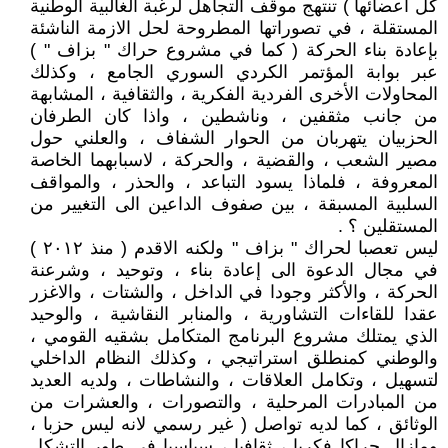
كل أعضائها ) تنتهج موقف التجاهل لرغبة الغالبية الوطنية
المستقلة ، في تصوراتها المطروحة لحل الازمة الناشئة
بإعادة بناء الحركة ( كما في مشروع حراك " بزاف " )
عبر بوابة المؤتمر الكردي السوري الجامع ، وكذلك
المحاولات الأخرى الفردية الفكرية ، والثقافية ، المشابهة
من جانب مثقفين ، وناشطين ، واذا كان الطرفان
الحزبيان يتهربان من الحوار الشفاف ، والعلني حول
مصير الشعب ، والقضية ، والحركة ، لاسبابهما الخاصة
المعروفة ، فلماذا يسود التباعد ، والحذر ، والمواقف
السلبية المسبقة ، بين صفوف الداعين الى التغيير من
المستقلين ؟ .
ليس تعصبا لحراك " بزاف " ولكنه الاقدم ( منذ ٢٠١٢ )
في مجال الدعوة الى إعادة بناء ، وتوحيد ، وشرعنة
الحركة ، والأكثر وجودا في الداخل ، والشتات ، والاغزر
عقدا للقاءات التشاورية ، والمنابر النقاشية ، والوحيد
الذي يمتلك مشروع البرنامج المتكامل بشقيه القومي ،
والوطني كمنطلق استراتيجي ، وكذلك النظام الداخلي
لتسهيل ، وتكامل العلاقات ، والنشاطات ، ولديه العديد
من المبادرات المرحلية ، والتصورات ، والعشرات من
الوثائق ، كما لديه تواصل ( غير رسمي لانه ليس حزبا ،
ومازال حراكا فكريا ، ثقافيا ، سياسيا في طور التشكل