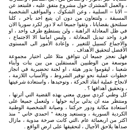
، والعمل المشترك حول مشروع متفق عليه ، فلنبتعد عن
– الانا – السلبية ، وعن الشكوك ، والمواقف الشخصية
المسبقة ، ولنتعاون من دون ان يتبع احد بآخر ، كلنا
سنلتحق بقضايانا ، وثقوا جميعا انه لا دور لكرد سوريا الان
في ظل المعادلة الراهنة ، ولن يستطيع طرف واحد ، او
فرد واحد تبديل المعادلة ، وليس امامنا الا الاجتماع ،
والاجماع كسبيل للتغيير ، وإعادة الأمور الى المستوى
الأفضل لتحقيق الأهداف .
فهل نعجز جميعا ان نتوافق مثلا على اختيار مجموعة
موسعة من الوطنيين المستقلين من بين بنات وأبناء
شعبنا ، ليقوموا بدور هيئة ، او لجنة تحضيرية في انجاز
خطوات عملية نحو توفير الشروط ، والأسباب اللازمة ،
لانجاح عملية انقاذ الحركة ، وتوحيدها ، واستعادة شرعيتها
، وتحقيق أهدافها ؟ .
كل وطني كردي سوري معني بهذه القضية التي أثرتها ،
ومنتظر منه ان يدلي برأيه حولها ، ولنعمل جميعا على
استعادة مكانة ودور حركتنا ، وصيانة الشخصية الوطنية
الكردية السورية ، ونستعيد وديعة " احمدي خاني " منذ
اكثر من اربعمائة عام ،التي كانت صرخة مدوية ، مازال
صداها يلاحق الأجيال ، لتحقيقها على ارض الواقع .