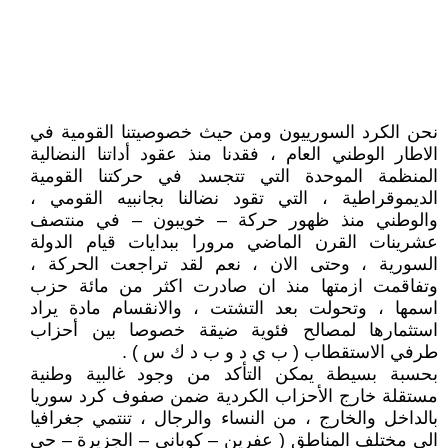
نحن الكرد السورييون ومن حيث خصوصيتنا القومية في
الاطار الوطني العام ، فقدنا منذ عقود أداتنا النضالية
المنظمة الموحدة التي تتجسد في حركتنا القومية
الديموقراطية ، التي تقود نضالنا بجانبيه القومي ،
والوطني منذ ظهور حركة – خويبون – في منتصف
عشرينات القرن الماضي مرورا ببدايات قيام الدولة
السورية ، وحتى الان ، نعم لقد تراجعت الحركة ،
وتفاقمت ازمتها منذ ان صادرت اكثر من مائة حزب
اسمها ، وتحولت بعد التشتت ، والانقسام مادة يراد
استثمارها لمصالح فئوية ضيقة خصوصا بين أحزاب
طرفي الاستقطاب ( ب ي د و ب د ك س ) .
بحسبة بسيطة يمكن التأكد من وجود غالبية وطنية
مستقلة خارج الأحزاب الكردية ضمن صفوف كرد سوريا
بالداخل والخارج ، من النساء والرجال ، تنتمي جغرافيا
الى مختلف المناطق ( عفرين – كوباني – الجزيرة – حي