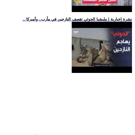
.. نشرة إخبارية | مليشيا الحوثي تقصف النازحين في مأرب.. وأميركا