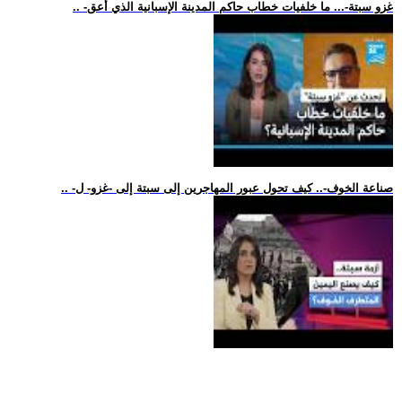
.. -غزو سبتة-... ما خلفيات خطاب حاكم المدينة الإسبانية الذي أعق
.. -صناعة الخوف-.. كيف تحول عبور المهاجرين إلى سبتة إلى -غزو- ل