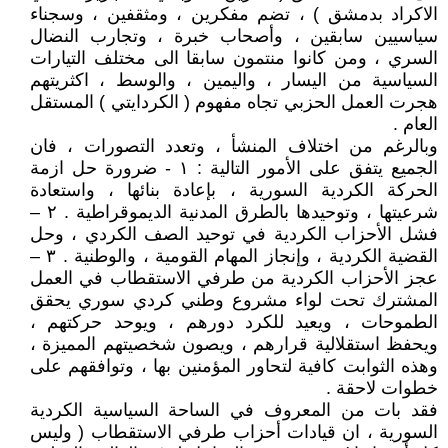
الاكراد بدمشق ) ، تضم مفكرين ، ومثقفين ، وسجناء
سياسيين سابقين ، وأصحاب خبرة ، وتجارب النضال
السري ، ومن كانوا منتمون سابقا الى مختلف التيارات
السياسية من اليسار ، واليمين ، والوسط ، اكثريتهم
هجرت العمل الحزبي تجاه مفهوم ( الكردايتي ) المستقل
العام .
وبالرغم من اختلاف المنشأ ، وتعدد التصورات ، فان
الجميع يتفق على الأمور التالية : ١ - ضرورة حل ازمة
الحركة الكردية السورية ، بإعادة بنائها ، واستعادة
شرعيتها ، وتوحيدها بالطرق المدنية الديموقراطية . ٢ –
فشل الأحزاب الكردية في توحيد الصف الكردي ، وحل
القضية الكردية ، وإنجاز المهام القومية ، والوطنية . ٣ –
عجز الأحزاب الكردية من طرفي الاستقطاب في العمل
المشترك تحت لواء مشروع وطني كردي سوري يحقق
الطموحات ، ويعيد للكرد دورهم ، ويوحد حركتهم ،
ويحفظ استقلالية قرارهم ، ويصون شخصيتهم المميزة ،
وهذه الثوابت كافية لتحاور المؤمنين بها ، وتوافقهم على
خطوات لاحقة .
فقد بات من المعروف في الساحة السياسية الكردية
السورية ، ان قيادات أحزاب طرفي الاستقطاب ( وليس