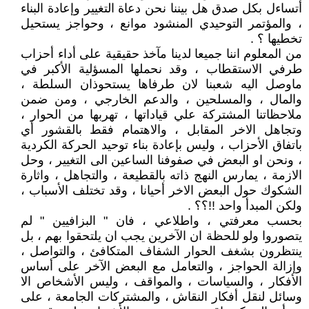
أتساءل بكل صدق هل بيننا نحن دعاة التغيير وإعادة البناء
، والمؤتمر التوحيدي المنشود موانع ، وحواجز يستحيل
تخطيها ؟ .
من المعلوم اننا جميعا لدينا مآخذ حقيقية على أداء أحزاب
طرفي الاستقطاب ، وقد نحملها المسؤلية الأكبر في
ماوصل اليه شعبنا لان طرفاها يستحوذان السلطة ،
والمال ، والمسلحين ، والدعم الخارجي ، ومن ضمن
ملاحظاتنا المشتركة علي قياداتها ، تهربها من الحوار ،
وتجاهل الاخر المقابل ، والاهتمام فقط بالقشور أي
باتفاق الأحزاب ، وليس بإعادة بناء توحيد الحركة الكردية
، ونحن او البعض في صفوفنا الساعين الى التغيير ، وحل
الازمة ، يمارس النهج ذاته بالقطيعة ، والتجاهل ، واثارة
الشكوك حول البعض الاخر أحيانا ، وقد تختلف الأسباب ،
ولكن المبدأ واحد !!؟؟ .
بحسب معرفتي ، واطلاعي ، فان " البزافيين " لم
يتصوروا ولو للحظة ان الآخرين يجب ان يلتحقوا بهم ، بل
ينتظرون بشغف الحوار الشفاف المتكافئ ، والتواصل ،
وإزالة الحواجز ، والتعامل مع البعض الآخر على أساس
الأفكار ، والسياسات ، والمواقف ، وليس الأشخاص الا
وسائل لنقل أفكار النقاش ، والمشتركات الجامعة ، على