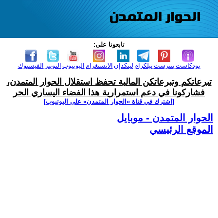
تابعونا على:
بودكاست
بنترست
تيلكرام
لينكدإن
الانستغرام
اليوتيوب
التويتر
الفيسبوك
تبرعاتكم وتبرعاتكن المالية تحفظ استقلال الحوار المتمدن،
فشاركونا في دعم استمرارية هذا الفضاء اليساري الحر
[اشترك في قناة ‫«الحوار المتمدن» على اليوتيوب]
الحوار المتمدن - موبايل
الموقع الرئيسي