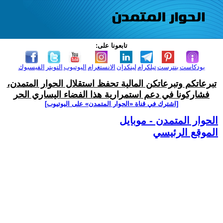
تابعونا على:
بودكاست
بنترست
تيلكرام
لينكدإن
الانستغرام
اليوتيوب
التويتر
الفيسبوك
تبرعاتكم وتبرعاتكن المالية تحفظ استقلال الحوار المتمدن،
فشاركونا في دعم استمرارية هذا الفضاء اليساري الحر
[اشترك في قناة ‫«الحوار المتمدن» على اليوتيوب]
الحوار المتمدن - موبايل
الموقع الرئيسي