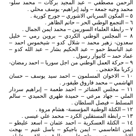
الرحمن مصطفي – عبد المجيد بركات – محمد سلو-
محمد وجيه جمعة – وليد إبراهيم- يوسف محلي .
٥ – المكون السرياني الاشوري – جورج كورية .
٦ – التجمع الوطني الحر – حاتم الظاهر .
٧ – رابطة العلماء السوريين – محمد ايمن الجمال .
٨ – المجلس الوطني الكردي – بروين رمي – خليل
سعدون- زهير محمد – شلال كدو – شيخموس احمد –
عبد الباسط حمو – عبد الحكيم بشار – عبد الله كدو –
عماد حمد – كانيوار رسول .
٩ – حركة العمل الوطني من اجل سوريا – احمد رمضان-
زكريا ملاحفجي .
١٠ – الاخوان المسلمون – احمد سيد يوسف – حسان
الهاشمي – محمد فاروق طيفو،ر .
١١ – مجلس العشائر – احمد طعمة – إبراهيم سردار
الملي – جهاد مرعي – حميدة طهري الحميدي – سالم
المسلط – فيصل السلطان .
١٢ – الكتلة الوطنية المؤسسة- هشام مروة .
١٣ – رابطة المستقلين الكرد – محمد علي عيسى .
١٤ – الكتلة العسكرية – احمد عثمان – اسعد عليطو –
ايمن اتلعاسمي – ايمن باجيكو – باسل غنيم – بهجت