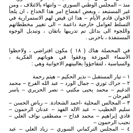
منذ – المجلس الوطني السوري – وانتهاء بالائتلاف ، ومن
غير المستبعد ، وبعض انفضاح امر هذا الخداع ، ان يلجأ
الاخوان قادم الأيام – هذا ان قيض لهم الاستمرارية في
التسلط لعوامل خارجية داعمة – الى تغيير مخططاتهم
واللجوء الى بدائل تم تدريبها باتقان ، وتبديل الوجوه
المستنفذة ، باخرىى .
في المحصلة هناك ( ١٨ ) مكون افتراضي ، ولاحظوا
الأسماء الموزعة ودققوا في هوياتهم الفكرية ،
والسياسية ، لتتفاجؤوا بغالبيتهم الاخوانية وهي :
١ – تيار المستقبل – نذير الحكيم – هيثم رحمة
٢ – حراك ثوري – جمال الورد – عبد الله الفرج – محمد
الدغيم – محمد يحيى مكتبي – نصر الحريري – ياسر
الفرحان –
٣ – المجالس المحلية -احمد الشحادة. – رياض الحسن –
سليم الخطيب – عبد الاله الفهد – عدنان الرحمون –
فادي إبراهيم – محمد قداح – مصطفى نواف العلي –
نجيب الرحمون –
٤ – المجلس التركماني السوري – زياد العلي – عبد