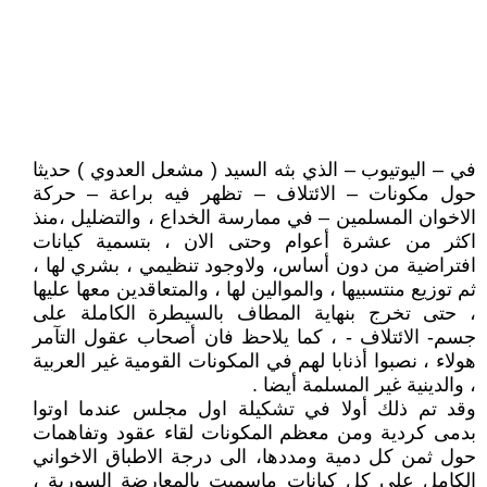
في – اليوتيوب – الذي بثه السيد ( مشعل العدوي ) حديثا
حول مكونات – الائتلاف – تظهر فيه براعة – حركة
الاخوان المسلمين – في ممارسة الخداع ، والتضليل ،منذ
اكثر من عشرة أعوام وحتى الان ، بتسمية كيانات
افتراضية من دون أساس، ولاوجود تنظيمي ، بشري لها ،
ثم توزيع منتسبيها ، والموالين لها ، والمتعاقدين معها عليها
، حتى تخرج بنهاية المطاف بالسيطرة الكاملة على
جسم- الائتلاف - ، كما يلاحظ فان أصحاب عقول التآمر
هولاء ، نصبوا أذنابا لهم في المكونات القومية غير العربية
، والدينية غير المسلمة أيضا .
وقد تم ذلك أولا في تشكيلة اول مجلس عندما اوتوا
بدمى كردية ومن معظم المكونات لقاء عقود وتفاهمات
حول ثمن كل دمية ومددها، الى درجة الاطباق الاخواني
الكامل على كل كيانات ماسميت بالمعارضة السورية ،