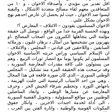
اقل تقدير من مؤيدي ، وأصدقاء الاخوان ، و ١٠ من
المتعاقدين معهم لقاء مصالح متعددة الاشكال ، والبقية
ليسوا ضد الاخوان ، حيث لم يحصل ان عارض احدهم نهج
الاخوان بشكل علني .
الاخوان المسلمون يقودون – الائتلاف – المعارض ؟!
وبهذه الحسبة القريبة جدا من الواقع ، نتوصل الى حقيقة
مؤلمة التي يتجاهلها الكثيرون من أصحاب المصالح ،او
يتهربون من تشخيصها من أمثال د برهان غليون ، وزملائه
السابقين ، واللاحقين في قيادتي – المجلس ، والائتلاف -
ان الإسلام السياسي وراس حربته الأساسية الاخوان
المسلمون لم يكونوا يوما مع انتصار ثورات الربيع ، وهم
من يستولون على كافة مقدرات المعارضة السورية ،
وقد ترسخت هذه الحقيقة المرة منذ تشكيل – المجلس
الوطني السوري – الذي كان صورة فاقعة في هذا المجال
، وهي من احد الأسباب الرئيسية التي جلبت الهزيمة ،
باجهاض الثورة ، وتحطيم شرفاء الجيش الحر ، وحرف
المعارضة عن مسارها الوطني ، وابعاد المناضلين
الوطنيين من مواقع المسؤولية ، وتحويل القضية السورية
، الى أداة لخدمة اجندات الاخرين ، وانكار حقوق
المكونات القومية والوطنية ، واثارة الفتن بين العرب ،