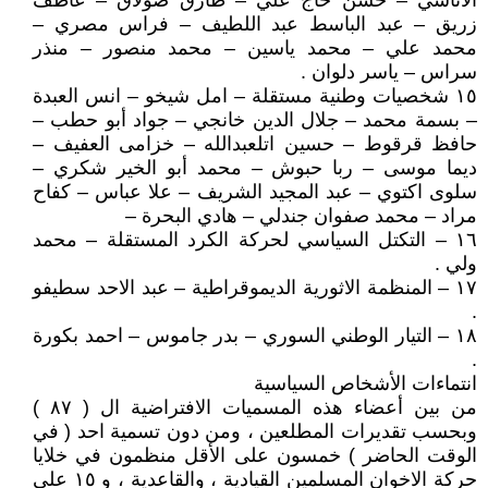
الاتاسي – حسن حاج علي – طارق صولاق – عاطف
زريق – عبد الباسط عبد اللطيف – فراس مصري –
محمد علي – محمد ياسين – محمد منصور – منذر
سراس – ياسر دلوان .
١٥ شخصيات وطنية مستقلة – امل شيخو – انس العبدة
– بسمة محمد – جلال الدين خانجي – جواد أبو حطب –
حافظ قرقوط – حسين اتلعبدالله – خزامى العفيف –
ديما موسى – ربا حبوش – محمد أبو الخير شكري –
سلوى اكتوي – عبد المجيد الشريف – علا عباس – كفاح
مراد – محمد صفوان جندلي – هادي البحرة –
١٦ – التكتل السياسي لحركة الكرد المستقلة – محمد
ولي .
١٧ – المنظمة الاثورية الديموقراطية – عبد الاحد سطيفو
.
١٨ – التيار الوطني السوري – بدر جاموس – احمد بكورة
.
انتماءات الأشخاص السياسية
من بين أعضاء هذه المسميات الافتراضية ال ( ٨٧ )
وبحسب تقديرات المطلعين ، ومن دون تسمية احد ( في
الوقت الحاضر ) خمسون على الأقل منظمون في خلايا
حركة الاخوان المسلمين القيادية ، والقاعدية ، و ١٥ على