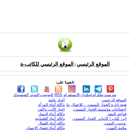
الموقع الرئيسي
الموقع الرئيسي للكاتب-ة
|
تابعونا على:
بنترست
تيلكرام
لينكدإن
الانستغرام
RSS
اليوتيوب
التويتر
الفيسبوك
الموقع الرئيسي
أخبار عامة
هيئة ادارة الحوار المتمدن - للإتصال بنا
وكالة أنباء المرأة
إحصائيات مؤسسة الحوار المتمدن
اخبار الأدب والفن
قواعد النشر
وكالة أنباء اليسار
ابرز كتاب / كاتبات الحوار المتمدن
وكالة أنباء العلمانية
يوتيوب التمدن
وكالة أنباء العمال
مكتبة التمدن
وكالة أنباء حقوق الإنسان