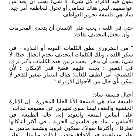
يكون فيه الأفراد كل شيء. لا شيء يجب أن يحد من
عواطفهم. ليس هناك تسامي أو تحول للعاطفة أمر جيد:
ساد هي فلسفة تحرير العواطف.
حتى في اللغة ، يجب على الإنسان أن يتحدى المحرمات
، وأن يجعل التجديف ثقافة:
" من الضروري نطق الكلمات القوية أو القذرة ، في
سكر اللذة ، وتلك الكلمات التجديف تخدم الخيال جيدًا. لا
شيء يجب أن يدخر. يجب تزيين هذه الكلمات بأكبر ترف
في التعبير ؛ يجب عليهم فضح قدر الإمكان ؛ لأن
الفضيحة أمر لطيف للغاية: هناك انتصار صغير للفخر لا
يمكن بأي حال من الأحوال الازدراء "
أجيال فلسفة ساد:
فلسفة ساد هي فلسفة الأنا العليا المحررة . إن الإثارة
الجنسية والعنف ليسا سوى تعبيرين عن مفهومه للذات ،
على أساس المتعة والعودة إلى حالة الطبيعة. في
الأساس ، ساد هو فيلسوف الحرية ، في أكثر أشكالها
تطرفا ، وأكثرها سوادًا. سيكون فرويد ونيتشه مدينين له
على مساهمته في الأخلاق وتحرير الذات. وبالمثل ، على