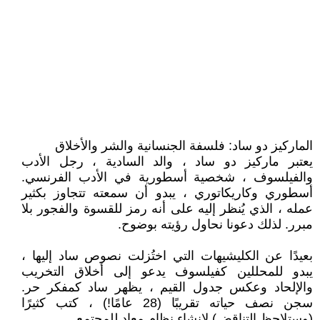
الماركيز دو ساد: فلسفة الجنسانية والشر والأخلاق
يعتبر ماركيز دو ساد ، والد السادية ، رجل الأدب
والفيلسوف ، شخصية أسطورية في الأدب الفرنسي.
أسطوري وكاريكاتوري ، يبدو أن سمعته تتجاوز بكثير
عمله ، الذي يُنظر إليه على أنه رمز للقسوة والفجور بلا
مبرر. لذلك دعونا نحاول رؤيته بوضوح.
بعيدًا عن الكليشيهات التي اختُزلت نصوص ساد إليها ،
يبدو للمحللين كفيلسوف يدعو إلى أخلاق التخريب
والإلحاد وعكس جدول القيم ، يظهر ساد كمفكر حر.
سجن نصف حياته تقريبًا (28 عامًا!) ، كتب كثيرًا
(وستلاحظ التناقض) لإنشاء نظام معادٍ للمجتمع.