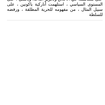
المستوى السياسي ، استلهمت أناركية باكونين ، على
سبيل المثال ، من مفهومه للحرية المطلقة ، ورفضه
للسلطة