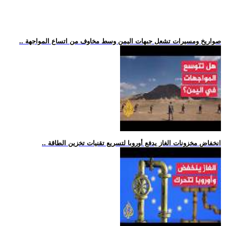
.. صواريخ ومسيرات تشعل جبهات اليمن وسط مخاوف من اتساع المواجهة
.. انخفاض مخزونات الغاز يدفع أوروبا لتسريع تقنيات تخزين الطاقة