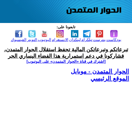
تابعونا على:
بودكاست
بنترست
تيلكرام
لينكدإن
الانستغرام
اليوتيوب
التويتر
الفيسبوك
تبرعاتكم وتبرعاتكن المالية تحفظ استقلال الحوار المتمدن،
فشاركونا في دعم استمرارية هذا الفضاء اليساري الحر
[اشترك في قناة ‫«الحوار المتمدن» على اليوتيوب]
الحوار المتمدن - موبايل
الموقع الرئيسي