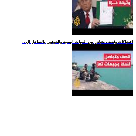
.. اشتباكات وقصف متبادل بين القوات اليمنية والحوثيين بالساحل ال