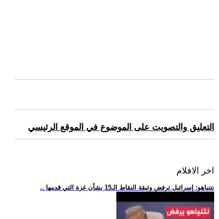
التعليق والتصويت على الموضوع في الموقع الرئيسي
اخر الافلام
.. نتنياهو: إسرائيل ترفض وثيقة النقاط الـ15 بشأن غزة التي قدمها