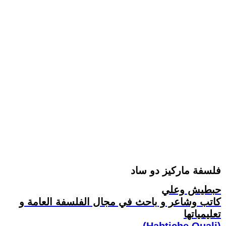
فلسفة ماركيز دو ساد
حبطيش وعلي
كاتب وشاعر و باحث في مجال الفلسفة العامة و
تعليمياتها
(Habtiche Ouali)