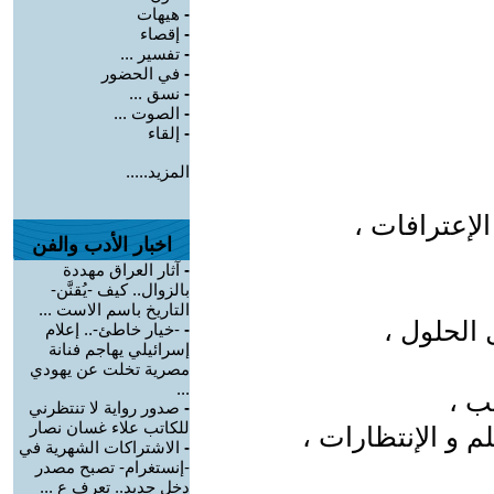
-
هيهات
-
إقصاء
-
تفسير ...
-
في الحضور
-
نسق ...
-
الصوت ...
-
إلقاء
المزيد.....
لإعترافات ،
اخبار الأدب والفن
-
آثار العراق مهددة
بالزوال.. كيف -يُقنَّن-
التاريخ باسم الاست ...
 الحلول ،
-
-خيار خاطئ-.. إعلام
إسرائيلي يهاجم فنانة
مصرية تخلت عن يهودي
...
ب ،
-
صدور رواية لا تنتظرني
للكاتب علاء غسان نصار
 و الإنتظارات ،
-
الاشتراكات الشهرية في
-إنستغرام- تصبح مصدر
دخل جديد.. تعرف ع ...