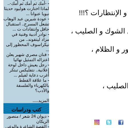
-
-أمك ثم أمك ثم أمك-..
لماذا اختارت هوليود حديثا
 الإنتظارات ؟!!!
نبويا عنوانا ...
-
عودة شيرين عبد الوهاب
تشعل المسرح.. استقبال
حافل وانتقادات ت ...
 الشوك و الصليب ،
-
نوادر أدبية وفنية في
مزاد ليتفوند.. من
نيكراسوف المحظور إلى
 و الظلام ،
...
-
فنان مصري شهير يعلن
اعتزاله التمثيل نهائيا
-
رجل يعيش داخل لوحة
إعلانية.. نتفليكس تبتكر
أغرب دعاية لفيلم ...
-
ما علاقة القطط
الصليب ،
بالكهرباء والفلسفة
والأدب؟
المزيد.....
كتب ودراسات
-
ديوان 24 شعر / منصور
الريكان
-
القصة الشاعرة والوعي