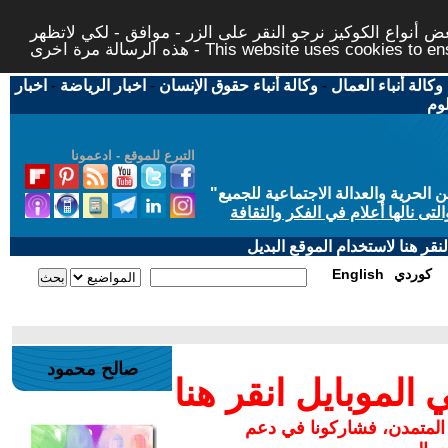
 أنواع الكوكيز نرجو النقر على الزر - موافق - لكي لاتظهر
This website uses cookies to ensure you ge
وكالة أنباء العمال
-
وكالة أنباء حقوق الإنسان
-
اخبار الرياضة
-
اخبار
لوم
التبرع للموقع - ادعمونا
حرية والعدالة الاجتماعية للجميع
"
تى نالها أعلام في الفكر والثقافة
قر هنا لاستخدام الموقع البديل
كوردي
English
صالح محمود
لموبايل انقر هنا
 المتمدن، فشاركونا في دعم