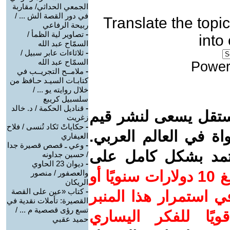
الجمعي الحداثي/ مقاربة
في دور القصة الش ... /
Translate the topic
ربيحة الرفاعي
-
تصاوير لية الظمأ /
into
السمّاح عبد الله
-
ثلاثاءات عابر سبيل /
السمّاح عبد الله
Power
-
ملامــح التجريــب في
كتابـات السيـد حـافظ من
خلال روايته يو ... /
سلسبيل كريبع
-
قناديل الحكمة / د. خالد
ستقل يسعى لنشر قيم
زغريت
-
حكاياتْ تَكاد تُنسى / فلاح
واة في العالم العربي.
العيفاري
-
وعي ـ قصص قصيرة جدا
عتمد بشكل كامل على
/ حسين جداونه
-
ديوان 23 الحاوي
ساهم/ي معنا! بدعمكم بمبلغ 10 دولارات سنويًا أو
والعصفور / منصور
الريكان
-
كتاب «عين على القصة
 استمرار هذا المنبر
القصيرة: تأملات نقدية في
تسع رؤى قصصية م ... /
ويًا للفكر اليساري
حميد عقبي