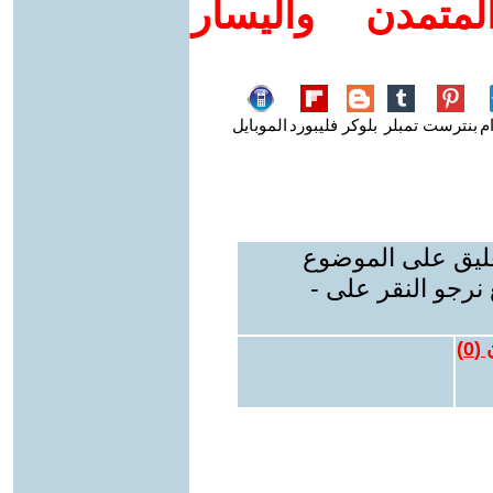
متمدن واليسار
م
بنترست
تمبلر
بلوكر
فليبورد
الموبايل
عليق على الموضوع
نرجو النقر على -
 (
0
)