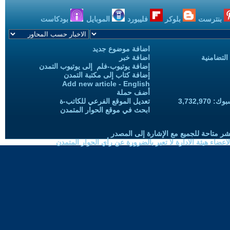
بنترست
بلوكر
فليبورد
الموبايل
بودكاست
اضافة موضوع جديد
التضامنية
اضافة خبر
إضافة يوتيوب-فلم إلى يوتيوب التمدن
إضافة كتاب إلى مكتبة التمدن
Add new article - English
أضف حملة
3,732,97
تعديل الموقع الفرعي للكاتب-ة
ابحث في موقع الحوار المتمدن
شر متاحة للجميع مع الإشارة إلى المصدر
ضاء هيئة الادارة لا تعبر بالضرورة عن رأي الحوار المتمدن