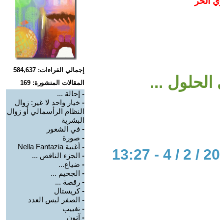
ي الحر
إجمالي القراءات: 584,637
لحلول ...
المقالات المنشورة: 169
-
إحالة ...
-
خيار واحد لا غير: زوال
النظام الرأسمالي أو زوال
البشرية
-
في الشعور
-
صورة
-
أغنية Nella Fantazia
-
الجزء الناقص ...
-
ضياع...
-
الجحيم ...
-
رقصة ...
-
كريستال
-
الصفر ليس العدد
-
تغييب
-
آتون