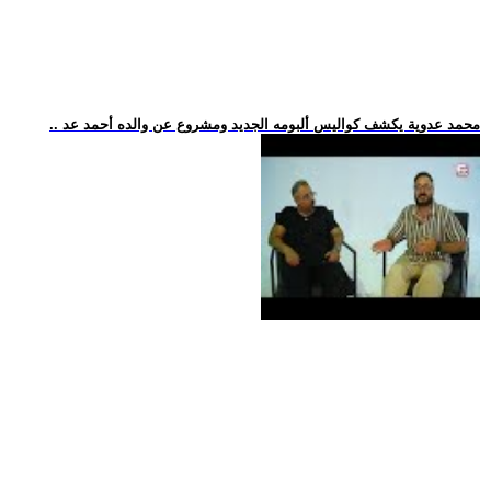
.. محمد عدوية يكشف كواليس ألبومه الجديد ومشروع عن والده أحمد عد