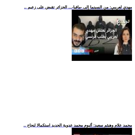
.. مهدي لعريبي: من السينما إلى -مافيا-... الجزائر تقبض على زعيم
.. محمد علام وهيثم سعيد: ألبوم محمد عدوية الجديد استكمالا لنجاح