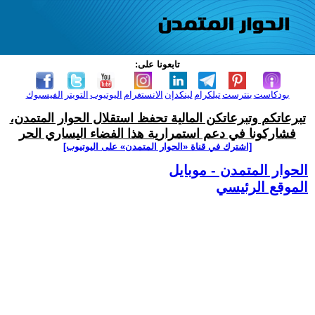
تابعونا على:
بودكاست
بنترست
تيلكرام
لينكدإن
الانستغرام
اليوتيوب
التويتر
الفيسبوك
تبرعاتكم وتبرعاتكن المالية تحفظ استقلال الحوار المتمدن،
فشاركونا في دعم استمرارية هذا الفضاء اليساري الحر
[اشترك في قناة ‫«الحوار المتمدن» على اليوتيوب]
الحوار المتمدن - موبايل
الموقع الرئيسي