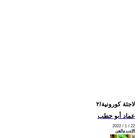
لاجئة كورونية/٢
عماد أبو حطب
2022 / 1 / 22
الادب والفن