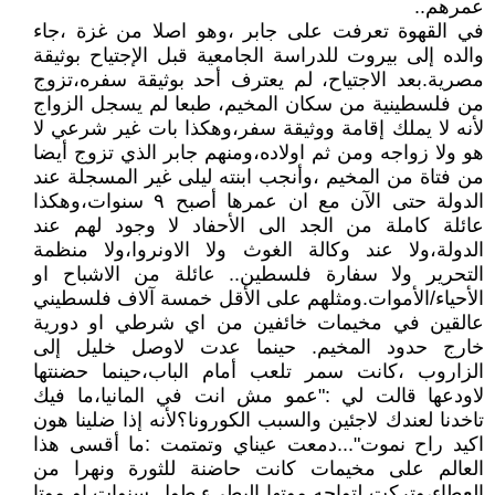
عمرهم..
في القهوة تعرفت على جابر ،وهو اصلا من غزة ،جاء
والده إلى بيروت للدراسة الجامعية قبل الإجتياح بوثيقة
مصرية.بعد الاجتياح، لم يعترف أحد بوثيقة سفره،تزوج
من فلسطينية من سكان المخيم، طبعا لم يسجل الزواج
لأنه لا يملك إقامة ووثيقة سفر،وهكذا بات غير شرعي لا
هو ولا زواجه ومن ثم اولاده،ومنهم جابر الذي تزوج أيضا
من فتاة من المخيم ،وأنجب ابنته ليلى غير المسجلة عند
الدولة حتى الآن مع ان عمرها أصبح ٩ سنوات،وهكذا
عائلة كاملة من الجد الى الأحفاد لا وجود لهم عند
الدولة،ولا عند وكالة الغوث ولا الاونروا،ولا منظمة
التحرير ولا سفارة فلسطين.. عائلة من الاشباح او
الأحياء/الأموات.ومثلهم على الأقل خمسة آلاف فلسطيني
عالقين في مخيمات خائفين من اي شرطي او دورية
خارج حدود المخيم. حينما عدت لاوصل خليل إلى
الزاروب ،كانت سمر تلعب أمام الباب،حينما حضنتها
لاودعها قالت لي :"عمو مش انت في المانيا،ما فيك
تاخدنا لعندك لاجئين والسبب الكورونا؟لأنه إذا ضلينا هون
اكيد راح نموت"...دمعت عيناي وتمتمت :ما أقسى هذا
العالم على مخيمات كانت حاضنة للثورة ونهرا من
العطاء،وتركت لتواجه موتها البطيء طول سنوات او موتا