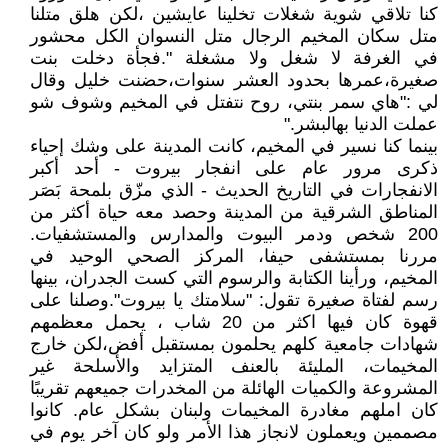
كنا تلاقي شوية شغلات تخلينا عايشين ،لكن هلق متلنا
متل سكان المخيم الرجال متل النسوان الكل محشور
في الغرفة لا شغل ولا مشغلة ".فجأة دخلت بنت
صغيرة،عمرها بحدود العشر سنوات،حضنت خليل وقال
لي :"هاي سمر بنتي، روح نتفتل في المخيم وشوف شو
عملت الدنيا بهالبشر."
بينما كنا نسير في المخيم، كانت المدينة على وشك إحياء
ذكرى مرور عام على انفجار بيروت - أحد أكبر
الانفجارات في التاريخ الحديث - الذي مزّق بلمحة بَصَر
المناطق الشرقية من المدينة وحصد معه حياة أكثر من
200 شخص ودمر البيوت والمدارس والمستشفيات.
مررنا بمستشفى حيفا، المركز الصحي الوحيد في
المخيم، ورأينا الكتابة والرسوم التي كست الجدران، بينها
رسم لفتاة صغيرة تقول: "سلامتك يا بيروت".وصلنا على
قهوة كان فيها اكثر من 20 شاب ، يحمل معظمهم
شهادات جامعية كلهم يحلمون بمستقبل أفض،لكن خارج
المخيمات، المليئة بالعنف المتزايد والأسلحة غير
المشروعة والكميات الهائلة من المخدرات جميعهم تقريبًا
كان املهم مغادرة المخيمات ولبنان بشكل عام. كانوا
مصممين ويعملون لانجاز هذا الأمر ولو كان آخر يوم في