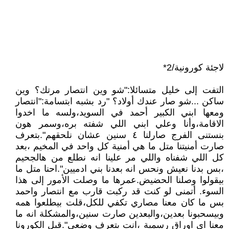
لاجئة كورونية/2*
التفت إلى خليل متسائلا:"شو وين انتصار مرتك؟ وين
ساكن ...شو صار عندك أولاد؟ "رد بشبه ابتسامة:"انتصار
ومعها ابني الكبير أحمد في السويد،ولسه ما اخدوا
الاقامة،وأنا وعلي ابني اللي شفته بره،وسمر هون
بنستنى الفرج صارلنا ٤ سنين عشان نلحقهم".بتعرف
صارت أمنيتنا متل ما هي أمنية كل واحد في المخيم ،بعد
كل اللي شفناه واللي مر علينا انه نطلع من هالجحيم
،بس بدنا نعيش ونحس انه بعدنا بني ادميين".احنا متل ما
بيقولوا وصلنا الحضيض.عمرها ما وصلت الأمور إلى هذا
السوء. أتمنى لو كنت قد ركبت قارب مع انتصار واحمد
بس ما كان معنا مصاري تكفي للكل،قلت بيطلعوا همه
وبيسحبونا بعدين،والبعدين صارت سنين،والمشكلة انه ما
معنا اي اوراق رسمية ،انت بتعرف وضعي".قبل الكورونا