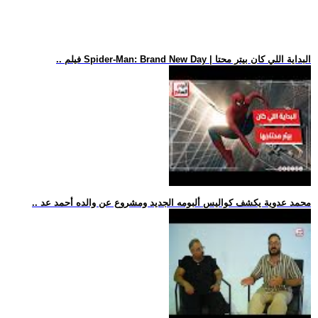
.. فيلم Spider-Man: Brand New Day | البداية اللي كان بيتر محتا
.. محمد عدوية يكشف كواليس ألبومه الجديد ومشروع عن والده أحمد عد