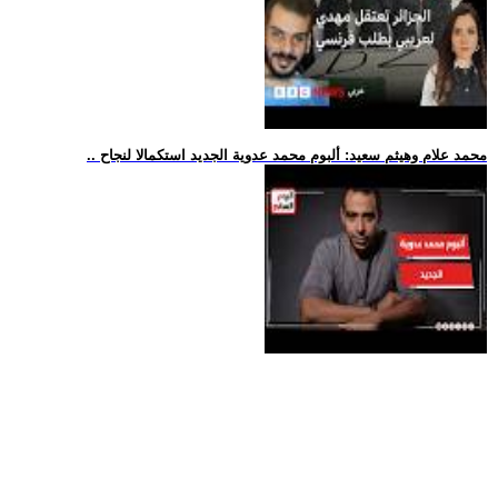
.. محمد علام وهيثم سعيد: ألبوم محمد عدوية الجديد استكمالا لنجاح