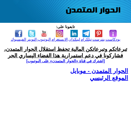
تابعونا على:
بودكاست
بنترست
تيلكرام
لينكدإن
الانستغرام
اليوتيوب
التويتر
الفيسبوك
تبرعاتكم وتبرعاتكن المالية تحفظ استقلال الحوار المتمدن،
فشاركونا في دعم استمرارية هذا الفضاء اليساري الحر
[اشترك في قناة ‫«الحوار المتمدن» على اليوتيوب]
الحوار المتمدن - موبايل
الموقع الرئيسي